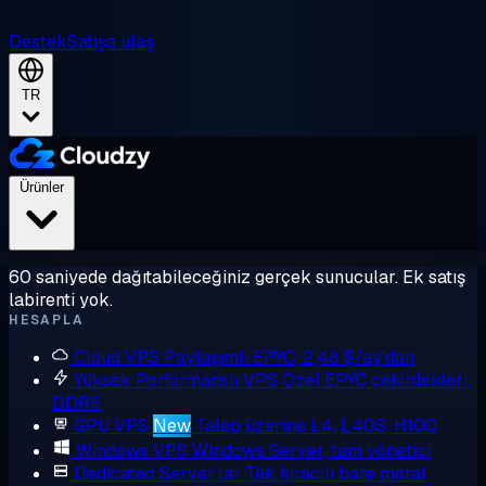
Destek
Satışa ulaş
TR
Ürünler
60 saniyede dağıtabileceğiniz gerçek sunucular. Ek satış
labirenti yok.
HESAPLA
Cloud VPS
Paylaşımlı EPYC, 2,48 $/ay'dan
Yüksek Performanslı VPS
Özel EPYC çekirdekleri,
DDR5
GPU VPS
New
Talep üzerine L4, L40S, H100
Windows VPS
Windows Server, tam yönetici
Dedicated Server'lar
Tek kiracılı bare metal