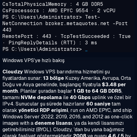
CsTotalPhysicalMemory : 4 GB DDR5
CsProcessors : AMD EPYC 9554 · 2 vCPU
PS C:\Users\Administrator>
Test-
NetConnection broker.metaquotes.net -Port
443
RemotePort : 443 · TcpTestSucceeded : True
· PingReplyDetails (RTT) :
3 ms
PS C:\Users\Administrator>
_
Windows VPS'ye hızlı bakış
Cloudzy
Windows VPS barındırma hizmetini şu
fiyatlardan sunar:
13 bölge
Kuzey Amerika, Avrupa, Orta
Doğu ve Asya genelinde, başlangıç fiyatıyla
$3.48 per
month
. Planlar şuradan başlar
1 GB to 64 GB DDR5
,
tamamı
NVMe depolama
ile
40 Gbps
uplink ve özel bir
IPv4. Sunucular şu sürede hazırlanır
60 saniye
tam
olarak
yönetici RDP erişimi
, run on AMD EPYC, and ship
Windows Server 2022, 2019, 2016, and 2012 as one-click
images with a
deneme lisansı
, ya da kendi lisansınızı
getirebilirsiniz (BYOL). Cloudzy, 'dan bu yana bağımsız
olarak faaliyet göstermektedir
2008
ve puanı
4.6 / 5
by