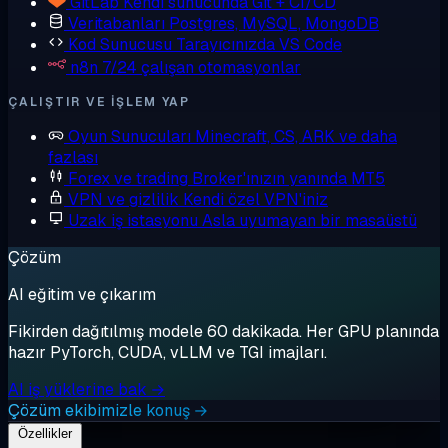
GitLab
Kendi sunucunda Git + CI/CD
Veritabanları
Postgres, MySQL, MongoDB
Kod Sunucusu
Tarayıcınızda VS Code
n8n
7/24 çalışan otomasyonlar
ÇALIŞTIR VE IŞLEM YAP
Oyun Sunucuları
Minecraft, CS, ARK ve daha
fazlası
Forex ve trading
Broker'ınızın yanında MT5
VPN ve gizlilik
Kendi özel VPN'iniz
Uzak iş istasyonu
Asla uyumayan bir masaüstü
Çözüm
AI eğitim ve çıkarım
Fikirden dağıtılmış modele 60 dakikada. Her GPU planında
hazır PyTorch, CUDA, vLLM ve TGI imajları.
AI iş yüklerine bak →
Çözüm ekibimizle konuş →
Özellikler