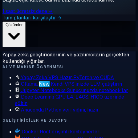
1 saat ücretsiz dene →
Tüm planları karşılaştır →
Çözümler
Yapay zekâ geliştiricilerinin ve yazılımcıların gerçekten
kullandığı yığınlar.
AI VE MAKINE ÖĞRENMESI
Yapay Zeka VPS
Hazır PyTorch ve CUDA
Ollama
New
Kendi VPS'inizde LLM çalıştırın
Jupyter Notebooks
Sunucunuzda notebook'lar
Deep Learning GPU
L4, L40S, H100 üzerinde
eğitin
Anaconda
Python veri yığını, hazır
GELIŞTIRICILER VE DEVOPS
Docker
Root erişimli konteynerler