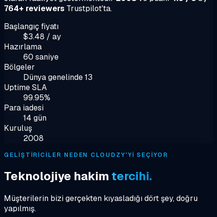
764+ reviewers
Trustpilot'ta.
Başlangıç fiyatı
$3.48 / ay
Hazırlama
60 saniye
Bölgeler
Dünya genelinde 13
Uptime SLA
99.95%
Para iadesi
14 gün
Kuruluş
2008
GELIŞTIRICILER NEDEN CLOUDZY'YI SEÇIYOR
Teknolojiye hakim
tercihi.
Müşterilerin bizi gerçekten kıyasladığı dört şey, doğru
yapılmış.