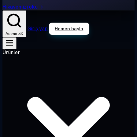
Hikâyemizi oku →
Giriş yap
Hemen başla
⌘K
Arama
Ürünler