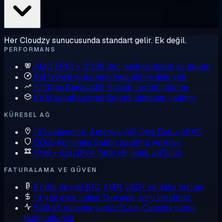
Her Cloudzy sunucusunda standart gelir. Ek değil.
PERFORMANS
AMD EPYC + DDR5
Son nesil çekirdek ve bellek
Saf NVMe depolama
Asla dönen disk yok
10 Gbps Bandwidth
Yüksek verimli planlar
KVM sanallaştırma
Gerçek donanım yalıtımı
KÜRESEL AĞ
13 Lokasyon
K. Amerika, AB, Orta Doğu, APAC
DDoS Koruması
Saldırı azaltma yerleşik
IPv6 + özel IPv4
Yerel v6, kendi v4'ünüz
FATURALAMA VE GÜVEN
Kripto ile öde
BTC, XMR, USDT ve daha fazlası
14 gün para iadesi
Tam iade, soru sorulmaz
%99,95 çalışma süresi SLA'sı
Çalışma süresi
taahhüdümüz