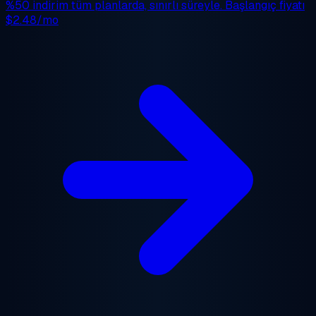
%50 indirim
tüm planlarda, sınırlı süreyle. Başlangıç fiyatı
$2.48/mo