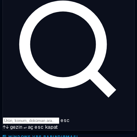
esc
↑↓
gezin
↵
aç
esc
kapat