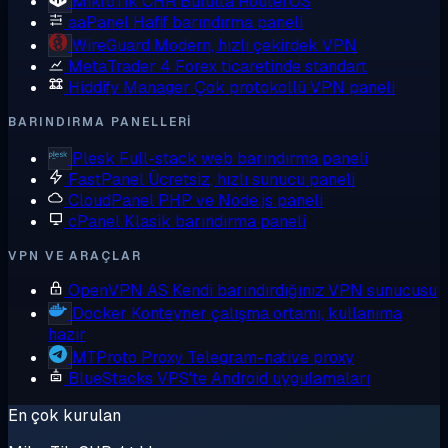
MikroTik CHR
Bulutta RouterOS
aaPanel
Hafif barındırma paneli
WireGuard
Modern, hızlı çekirdek VPN
MetaTrader 4
Forex ticaretinde standart
Hiddify Manager
Çok protokollü VPN paneli
BARINDIRMA PANELLERI
Plesk
Full-stack web barındırma paneli
FastPanel
Ücretsiz, hızlı sunucu paneli
CloudPanel
PHP ve Node.js paneli
cPanel
Klasik barındırma paneli
VPN VE ARAÇLAR
OpenVPN AS
Kendi barındırdığınız VPN sunucusu
Docker
Konteyner çalışma ortamı, kullanıma
hazır
MTProto Proxy
Telegram-native proxy
BlueStacks
VPS'te Android uygulamaları
En çok kurulan