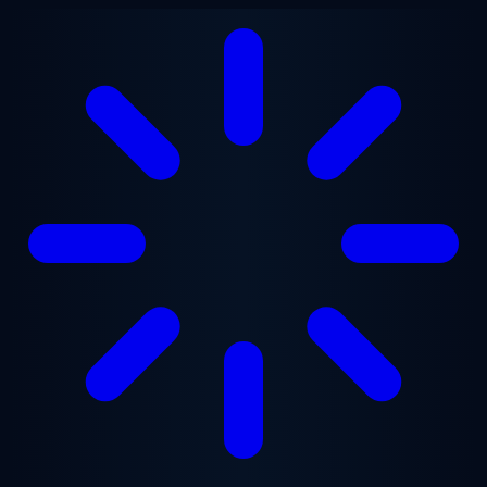
Ana içeriğe geç