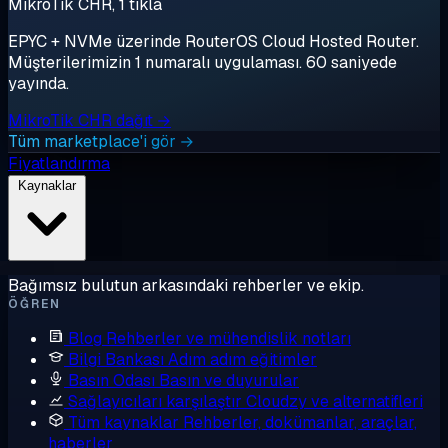
MikroTik CHR, 1 tıkla
EPYC + NVMe üzerinde RouterOS Cloud Hosted Router.
Müşterilerimizin 1 numaralı uygulaması. 60 saniyede
yayında.
MikroTik CHR dağıt →
Tüm marketplace'i gör →
Fiyatlandırma
Kaynaklar
Bağımsız bulutun arkasındaki rehberler ve ekip.
ÖĞREN
Blog
Rehberler ve mühendislik notları
Bilgi Bankası
Adım adım eğitimler
Basın Odası
Basın ve duyurular
Sağlayıcıları karşılaştır
Cloudzy ve alternatifleri
Tüm kaynaklar
Rehberler, dokümanlar, araçlar,
haberler