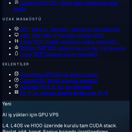
Custom VPS
CPU, RAM, disk'i isteğinize göre
seçin
UZAK MASAÜSTÜ
RDP Satın Al
Tüm RDP planlarını karşılaştırın
ABD RDP
ABD IP'lerinde yönetici RDP
Forex RDP
Düşük gecikmeli işlem masaüstü
Botting RDP
Bot çalıştırmak için her zaman açık
Linux RDP
Uzaktan Linux masaüstü
EKLENTILER
Depolama VPS
Büyük diskli planlar
Custom ISO
Kendi imajınızı başlatın
Ayrılmış IPv4
IP'niz, paylaşımsız
Ek IP'ler
Sunucu başına birden çok IPv4
Yeni
AI iş yükleri için GPU VPS
L4, L40S ve H100 üzerinde kurulu tam CUDA stack.
Başlat, eğit, kapat. Saniye bazında ücretlendirme.