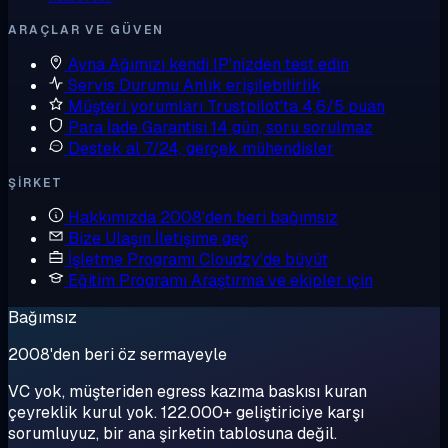
ARAÇLAR VE GÜVEN
Ayna
Ağımızı kendi IP'nizden test edin
Servis Durumu
Anlık erişilebilirlik
Müşteri yorumları
Trustpilot'ta 4,6/5 puan
Para İade Garantisi
14 gün, soru sorulmaz
Destek al
7/24, gerçek mühendisler
ŞIRKET
Hakkımızda
2008'den beri bağımsız
Bize Ulaşın
İletişime geç
İşletme Programı
Cloudzy'de büyüt
Eğitim Programı
Araştırma ve ekipler için
Bağımsız
2008'den beri öz sermayeyle
VC yok, müşteriden egress kazıma baskısı kuran
çeyreklik kurul yok. 122.000+ geliştiriciye karşı
sorumluyuz, bir ana şirketin tablosuna değil.