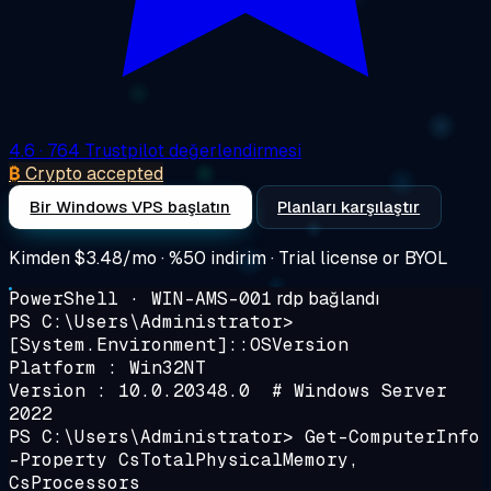
4.6
· 764 Trustpilot değerlendirmesi
₿
Crypto accepted
Bir Windows VPS başlatın
Planları karşılaştır
Kimden
$3.48/mo
· %50 indirim · Trial license or BYOL
PowerShell · WIN-AMS-001
rdp bağlandı
PS C:\Users\Administrator>
[System.Environment]::OSVersion
Platform : Win32NT
Version : 10.0.20348.0 # Windows Server
2022
PS C:\Users\Administrator>
Get-ComputerInfo
-Property CsTotalPhysicalMemory,
CsProcessors