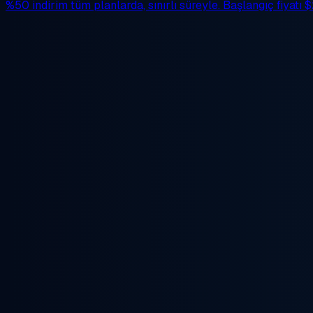
%50 indirim
tüm planlarda, sınırlı süreyle. Başlangıç fiyatı
$