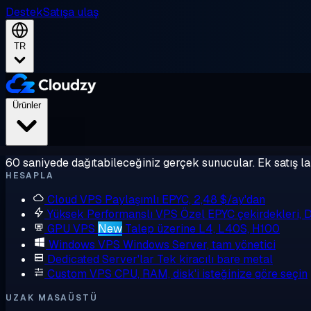
Destek
Satışa ulaş
TR
Ürünler
60 saniyede dağıtabileceğiniz gerçek sunucular. Ek satış la
HESAPLA
Cloud VPS
Paylaşımlı EPYC, 2,48 $/ay'dan
Yüksek Performanslı VPS
Özel EPYC çekirdekleri,
GPU VPS
New
Talep üzerine L4, L40S, H100
Windows VPS
Windows Server, tam yönetici
Dedicated Server'lar
Tek kiracılı bare metal
Custom VPS
CPU, RAM, disk'i isteğinize göre seçin
UZAK MASAÜSTÜ