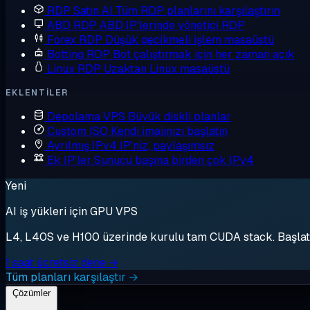
RDP Satın Al
Tüm RDP planlarını karşılaştırın
ABD RDP
ABD IP'lerinde yönetici RDP
Forex RDP
Düşük gecikmeli işlem masaüstü
Botting RDP
Bot çalıştırmak için her zaman açık
Linux RDP
Uzaktan Linux masaüstü
EKLENTILER
Depolama VPS
Büyük diskli planlar
Custom ISO
Kendi imajınızı başlatın
Ayrılmış IPv4
IP'niz, paylaşımsız
Ek IP'ler
Sunucu başına birden çok IPv4
Yeni
AI iş yükleri için GPU VPS
L4, L40S ve H100 üzerinde kurulu tam CUDA stack. Başlat, 
1 saat ücretsiz dene →
Tüm planları karşılaştır →
Çözümler