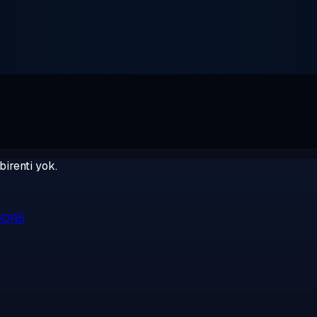
birenti yok.
 DDR5