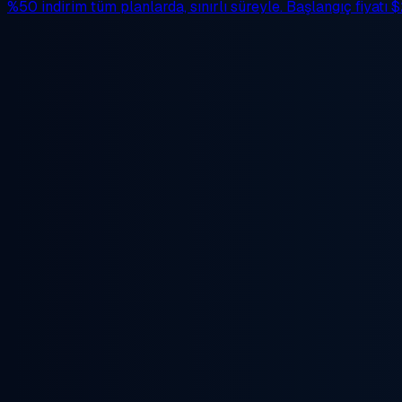
%50 indirim
tüm planlarda, sınırlı süreyle. Başlangıç fiyatı
$