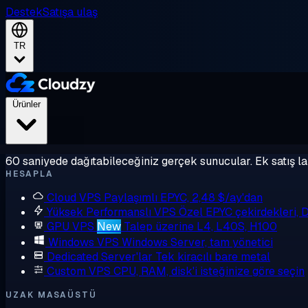
Destek
Satışa ulaş
TR
Ürünler
60 saniyede dağıtabileceğiniz gerçek sunucular. Ek satış la
HESAPLA
Cloud VPS
Paylaşımlı EPYC, 2,48 $/ay'dan
Yüksek Performanslı VPS
Özel EPYC çekirdekleri,
GPU VPS
New
Talep üzerine L4, L40S, H100
Windows VPS
Windows Server, tam yönetici
Dedicated Server'lar
Tek kiracılı bare metal
Custom VPS
CPU, RAM, disk'i isteğinize göre seçin
UZAK MASAÜSTÜ