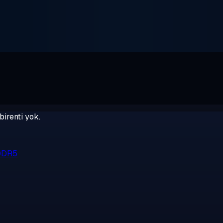
birenti yok.
 DDR5