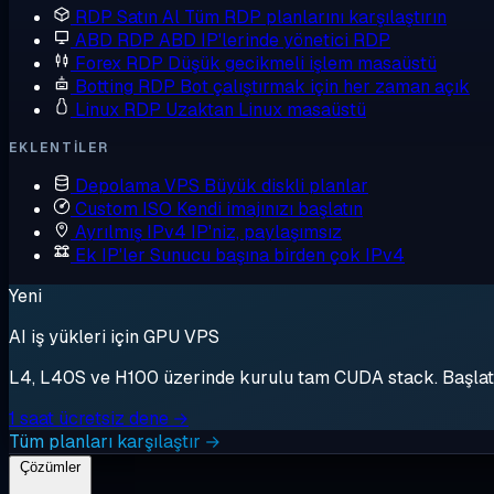
RDP Satın Al
Tüm RDP planlarını karşılaştırın
ABD RDP
ABD IP'lerinde yönetici RDP
Forex RDP
Düşük gecikmeli işlem masaüstü
Botting RDP
Bot çalıştırmak için her zaman açık
Linux RDP
Uzaktan Linux masaüstü
EKLENTILER
Depolama VPS
Büyük diskli planlar
Custom ISO
Kendi imajınızı başlatın
Ayrılmış IPv4
IP'niz, paylaşımsız
Ek IP'ler
Sunucu başına birden çok IPv4
Yeni
AI iş yükleri için GPU VPS
L4, L40S ve H100 üzerinde kurulu tam CUDA stack. Başlat, 
1 saat ücretsiz dene →
Tüm planları karşılaştır →
Çözümler