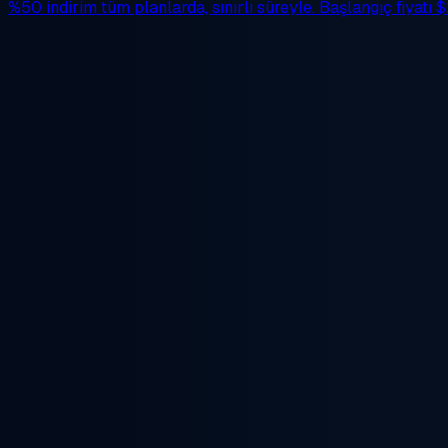
%50 indirim
tüm planlarda, sınırlı süreyle. Başlangıç fiyatı
$