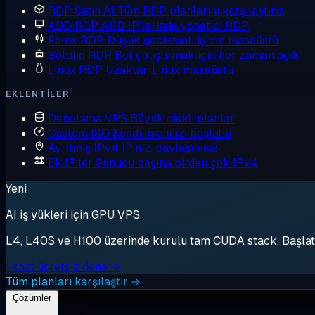
RDP Satın Al
Tüm RDP planlarını karşılaştırın
ABD RDP
ABD IP'lerinde yönetici RDP
Forex RDP
Düşük gecikmeli işlem masaüstü
Botting RDP
Bot çalıştırmak için her zaman açık
Linux RDP
Uzaktan Linux masaüstü
EKLENTILER
Depolama VPS
Büyük diskli planlar
Custom ISO
Kendi imajınızı başlatın
Ayrılmış IPv4
IP'niz, paylaşımsız
Ek IP'ler
Sunucu başına birden çok IPv4
Yeni
AI iş yükleri için GPU VPS
L4, L40S ve H100 üzerinde kurulu tam CUDA stack. Başlat, 
1 saat ücretsiz dene →
Tüm planları karşılaştır →
Çözümler