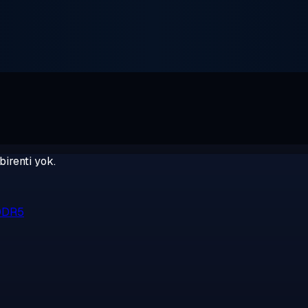
birenti yok.
 DDR5