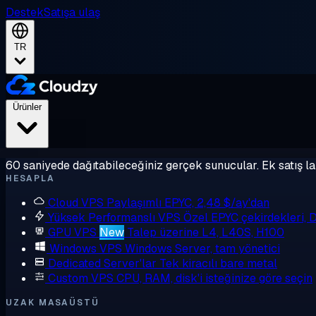
Destek
Satışa ulaş
TR
Ürünler
60 saniyede dağıtabileceğiniz gerçek sunucular. Ek satış la
HESAPLA
Cloud VPS
Paylaşımlı EPYC, 2,48 $/ay'dan
Yüksek Performanslı VPS
Özel EPYC çekirdekleri,
GPU VPS
New
Talep üzerine L4, L40S, H100
Windows VPS
Windows Server, tam yönetici
Dedicated Server'lar
Tek kiracılı bare metal
Custom VPS
CPU, RAM, disk'i isteğinize göre seçin
UZAK MASAÜSTÜ