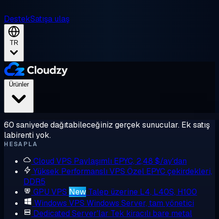
Destek
Satışa ulaş
TR
Ürünler
60 saniyede dağıtabileceğiniz gerçek sunucular. Ek satış
labirenti yok.
HESAPLA
Cloud VPS
Paylaşımlı EPYC, 2,48 $/ay'dan
Yüksek Performanslı VPS
Özel EPYC çekirdekleri,
DDR5
GPU VPS
New
Talep üzerine L4, L40S, H100
Windows VPS
Windows Server, tam yönetici
Dedicated Server'lar
Tek kiracılı bare metal