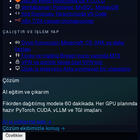
GitLab
Kendi sunucunda Git + CI/CD
Veritabanları
Postgres, MySQL, MongoDB
Kod Sunucusu
Tarayıcınızda VS Code
n8n
7/24 çalışan otomasyonlar
ÇALIŞTIR VE IŞLEM YAP
Oyun Sunucuları
Minecraft, CS, ARK ve daha
fazlası
Forex ve trading
Broker'ınızın yanında MT5
VPN ve gizlilik
Kendi özel VPN'iniz
Uzak iş istasyonu
Asla uyumayan bir masaüstü
Çözüm
AI eğitim ve çıkarım
Fikirden dağıtılmış modele 60 dakikada. Her GPU planında
hazır PyTorch, CUDA, vLLM ve TGI imajları.
AI iş yüklerine bak →
Çözüm ekibimizle konuş →
Özellikler