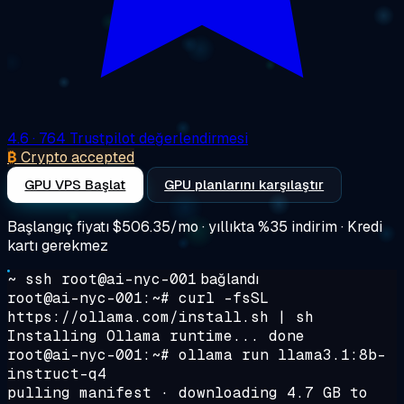
4.6
· 764 Trustpilot değerlendirmesi
₿
Crypto accepted
GPU VPS Başlat
GPU planlarını karşılaştır
Başlangıç fiyatı
$506.35/mo
· yıllıkta %35 indirim · Kredi
kartı gerekmez
~ ssh root@ai-nyc-001
bağlandı
root@ai-nyc-001:~#
curl -fsSL
https://ollama.com/install.sh | sh
Installing Ollama runtime... done
root@ai-nyc-001:~#
ollama run llama3.1:8b-
instruct-q4
pulling manifest · downloading 4.7 GB to