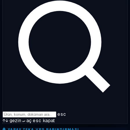
esc
↑↓
gezin
↵
aç
esc
kapat
🤖
YAPAY ZEKA VPS BARINDIRMASI