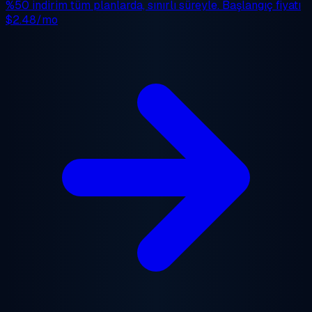
%50 indirim
tüm planlarda, sınırlı süreyle. Başlangıç fiyatı
$2.48/mo