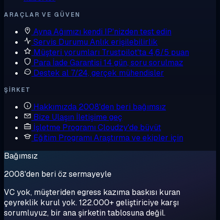
ARAÇLAR VE GÜVEN
Ayna
Ağımızı kendi IP'nizden test edin
Servis Durumu
Anlık erişilebilirlik
Müşteri yorumları
Trustpilot'ta 4,6/5 puan
Para İade Garantisi
14 gün, soru sorulmaz
Destek al
7/24, gerçek mühendisler
ŞIRKET
Hakkımızda
2008'den beri bağımsız
Bize Ulaşın
İletişime geç
İşletme Programı
Cloudzy'de büyüt
Eğitim Programı
Araştırma ve ekipler için
Bağımsız
2008'den beri öz sermayeyle
VC yok, müşteriden egress kazıma baskısı kuran
çeyreklik kurul yok. 122.000+ geliştiriciye karşı
sorumluyuz, bir ana şirketin tablosuna değil.