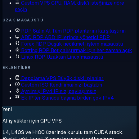
Custom VPS
CPU, RAM, disk'i isteğinize göre
seçin
UZAK MASAÜSTÜ
RDP Satın Al
Tüm RDP planlarını karşılaştırın
ABD RDP
ABD IP'lerinde yönetici RDP
Forex RDP
Düşük gecikmeli işlem masaüstü
Botting RDP
Bot çalıştırmak için her zaman açık
Linux RDP
Uzaktan Linux masaüstü
EKLENTILER
Depolama VPS
Büyük diskli planlar
Custom ISO
Kendi imajınızı başlatın
Ayrılmış IPv4
IP'niz, paylaşımsız
Ek IP'ler
Sunucu başına birden çok IPv4
Yeni
AI iş yükleri için GPU VPS
L4, L40S ve H100 üzerinde kurulu tam CUDA stack.
Başlat, eğit, kapat. Saniye bazında ücretlendirme.