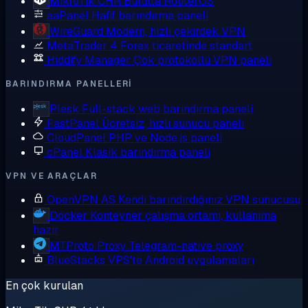
MikroTik CHR
Bulutta RouterOS
aaPanel
Hafif barındırma paneli
WireGuard
Modern, hızlı çekirdek VPN
MetaTrader 4
Forex ticaretinde standart
Hiddify Manager
Çok protokollü VPN paneli
BARINDIRMA PANELLERI
Plesk
Full-stack web barındırma paneli
FastPanel
Ücretsiz, hızlı sunucu paneli
CloudPanel
PHP ve Node.js paneli
cPanel
Klasik barındırma paneli
VPN VE ARAÇLAR
OpenVPN AS
Kendi barındırdığınız VPN sunucusu
Docker
Konteyner çalışma ortamı, kullanıma
hazır
MTProto Proxy
Telegram-native proxy
BlueStacks
VPS'te Android uygulamaları
En çok kurulan