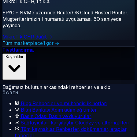
MikroTik CHR, 1 tıkla
EPYC + NVMe üzerinde RouterOS Cloud Hosted Router.
Müşterilerimizin 1 numaralı uygulaması. 60 saniyede
yayında.
MikroTik CHR dağıt →
Tüm marketplace'i gör →
Fiyatlandırma
Kaynaklar
Bağımsız bulutun arkasındaki rehberler ve ekip.
ÖĞREN
Blog
Rehberler ve mühendislik notları
Bilgi Bankası
Adım adım eğitimler
Basın Odası
Basın ve duyurular
Sağlayıcıları karşılaştır
Cloudzy ve alternatifleri
Tüm kaynaklar
Rehberler, dokümanlar, araçlar,
haberler