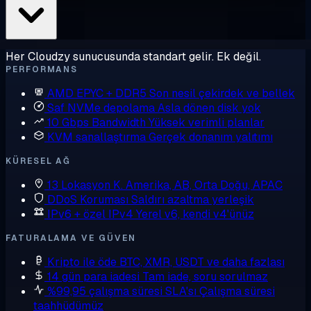
Her Cloudzy sunucusunda standart gelir. Ek değil.
PERFORMANS
AMD EPYC + DDR5
Son nesil çekirdek ve bellek
Saf NVMe depolama
Asla dönen disk yok
10 Gbps Bandwidth
Yüksek verimli planlar
KVM sanallaştırma
Gerçek donanım yalıtımı
KÜRESEL AĞ
13 Lokasyon
K. Amerika, AB, Orta Doğu, APAC
DDoS Koruması
Saldırı azaltma yerleşik
IPv6 + özel IPv4
Yerel v6, kendi v4'ünüz
FATURALAMA VE GÜVEN
Kripto ile öde
BTC, XMR, USDT ve daha fazlası
14 gün para iadesi
Tam iade, soru sorulmaz
%99,95 çalışma süresi SLA'sı
Çalışma süresi
taahhüdümüz