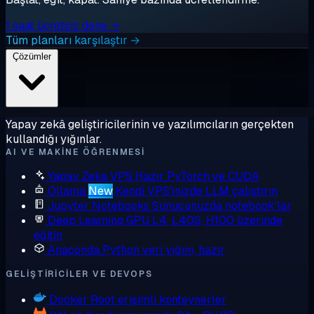
1 saat ücretsiz dene →
Tüm planları karşılaştır →
Çözümler
Yapay zekâ geliştiricilerinin ve yazılımcıların gerçekten
kullandığı yığınlar.
AI VE MAKINE ÖĞRENMESI
Yapay Zeka VPS
Hazır PyTorch ve CUDA
Ollama
New
Kendi VPS'inizde LLM çalıştırın
Jupyter Notebooks
Sunucunuzda notebook'lar
Deep Learning GPU
L4, L40S, H100 üzerinde
eğitin
Anaconda
Python veri yığını, hazır
GELIŞTIRICILER VE DEVOPS
Docker
Root erişimli konteynerler