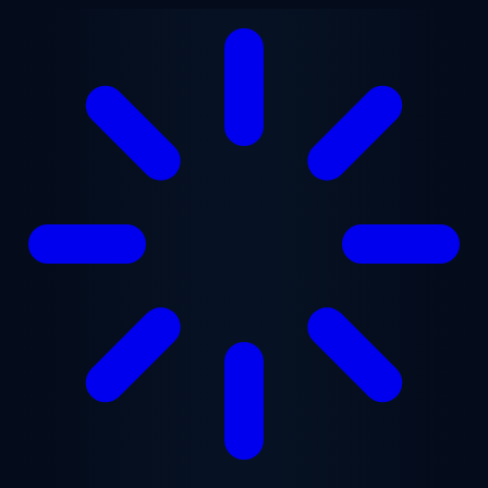
Ana içeriğe geç