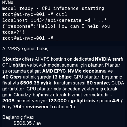
NVMe
model ready · CPU inference starting
root@ai-nyc-001:~#
curl
localhost:11434/api/generate -d '...'
{"response":"Hello! How can I help you
today?"}
root@ai-nyc-001:~#
_
AI VPS'ye genel bakış
Cloudzy
offers AI VPS hosting on dedicated
NVIDIA sınıfı
GPU eğitim ve büyük model sunumu için planlar. Planlar
şu ortamda çalışır:
AMD EPYC
,
NVMe depolama
, ve
40 Gbps
uplink şurada
13 bölge
. GPU planları başlangıç
fiyatıyla
$506.35 aylık
; kurulum süresi
60 saniye
; CUDA
görüntüleri GPU planlarında önceden yüklenmiş olarak
gelir. Cloudzy, bağımsız olarak hizmet vermektedir -
2008
, hizmet veriyor
122.000+ geliştirici
ve puanı
4.6 /
5
by
764+ reviewers
Trustpilot'ta.
Başlangıç fiyatı
$506.35 / ay