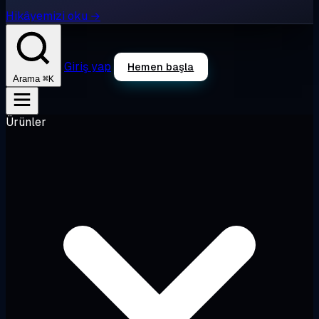
Hikâyemizi oku →
Giriş yap
Hemen başla
⌘K
Arama
Ürünler