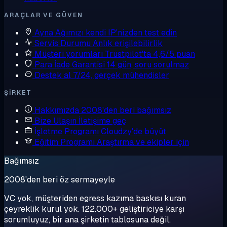
ARAÇLAR VE GÜVEN
Ayna
Ağımızı kendi IP'nizden test edin
Servis Durumu
Anlık erişilebilirlik
Müşteri yorumları
Trustpilot'ta 4,6/5 puan
Para İade Garantisi
14 gün, soru sorulmaz
Destek al
7/24, gerçek mühendisler
ŞIRKET
Hakkımızda
2008'den beri bağımsız
Bize Ulaşın
İletişime geç
İşletme Programı
Cloudzy'de büyüt
Eğitim Programı
Araştırma ve ekipler için
Bağımsız
2008'den beri öz sermayeyle
VC yok, müşteriden egress kazıma baskısı kuran
çeyreklik kurul yok. 122.000+ geliştiriciye karşı
sorumluyuz, bir ana şirketin tablosuna değil.