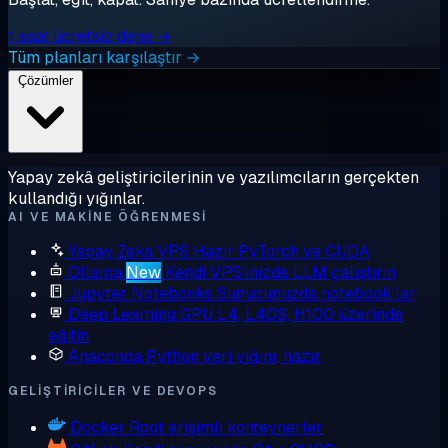
1 saat ücretsiz dene →
Tüm planları karşılaştır →
Çözümler
Yapay zekâ geliştiricilerinin ve yazılımcıların gerçekten
kullandığı yığınlar.
AI VE MAKINE ÖĞRENMESI
Yapay Zeka VPS
Hazır PyTorch ve CUDA
Ollama
New
Kendi VPS'inizde LLM çalıştırın
Jupyter Notebooks
Sunucunuzda notebook'lar
Deep Learning GPU
L4, L40S, H100 üzerinde
eğitin
Anaconda
Python veri yığını, hazır
GELIŞTIRICILER VE DEVOPS
Docker
Root erişimli konteynerler