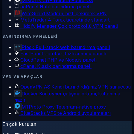
MikroTik CHR
Bulutta RouterOS
aaPanel
Hafif barındırma paneli
WireGuard
Modern, hızlı çekirdek VPN
MetaTrader 4
Forex ticaretinde standart
Hiddify Manager
Çok protokollü VPN paneli
BARINDIRMA PANELLERI
Plesk
Full-stack web barındırma paneli
FastPanel
Ücretsiz, hızlı sunucu paneli
CloudPanel
PHP ve Node.js paneli
cPanel
Klasik barındırma paneli
VPN VE ARAÇLAR
OpenVPN AS
Kendi barındırdığınız VPN sunucusu
Docker
Konteyner çalışma ortamı, kullanıma
hazır
MTProto Proxy
Telegram-native proxy
BlueStacks
VPS'te Android uygulamaları
En çok kurulan