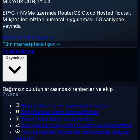
MikroTik CHR, 1 tıkla
EPYC + NVMe üzerinde RouterOS Cloud Hosted Router.
Müşterilerimizin 1 numaralı uygulaması. 60 saniyede
yayında.
MikroTik CHR dağıt →
Tüm marketplace'i gör →
Fiyatlandırma
Kaynaklar
Bağımsız bulutun arkasındaki rehberler ve ekip.
ÖĞREN
Blog
Rehberler ve mühendislik notları
Bilgi Bankası
Adım adım eğitimler
Basın Odası
Basın ve duyurular
Sağlayıcıları karşılaştır
Cloudzy ve alternatifleri
Tüm kaynaklar
Rehberler, dokümanlar, araçlar,
haberler