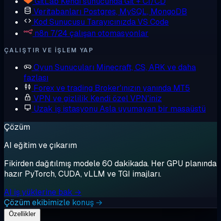
GitLab
Kendi sunucunda Git + CI/CD
Veritabanları
Postgres, MySQL, MongoDB
Kod Sunucusu
Tarayıcınızda VS Code
n8n
7/24 çalışan otomasyonlar
ÇALIŞTIR VE IŞLEM YAP
Oyun Sunucuları
Minecraft, CS, ARK ve daha
fazlası
Forex ve trading
Broker'ınızın yanında MT5
VPN ve gizlilik
Kendi özel VPN'iniz
Uzak iş istasyonu
Asla uyumayan bir masaüstü
Çözüm
AI eğitim ve çıkarım
Fikirden dağıtılmış modele 60 dakikada. Her GPU planında
hazır PyTorch, CUDA, vLLM ve TGI imajları.
AI iş yüklerine bak →
Çözüm ekibimizle konuş →
Özellikler