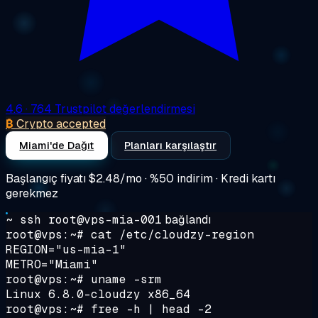
4.6
· 764 Trustpilot değerlendirmesi
₿
Crypto accepted
Miami'de Dağıt
Planları karşılaştır
Başlangıç fiyatı
$2.48/mo
· %50 indirim · Kredi kartı
gerekmez
~ ssh root@vps-mia-001
bağlandı
root@vps:~#
cat /etc/cloudzy-region
REGION="us-mia-1"
METRO="Miami"
root@vps:~#
uname -srm
Linux 6.8.0-cloudzy x86_64
root@vps:~#
free -h | head -2