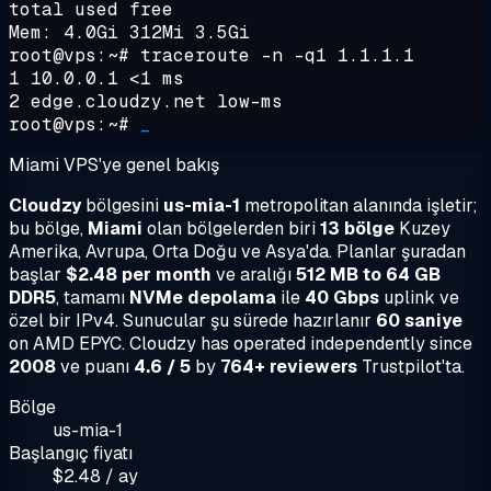
total used free
Mem: 4.0Gi 312Mi 3.5Gi
root@vps:~#
traceroute -n -q1 1.1.1.1
1 10.0.0.1 <1 ms
2 edge.cloudzy.net low-ms
root@vps:~#
_
Miami VPS'ye genel bakış
Cloudzy
bölgesini
us-mia-1
metropolitan alanında işletir;
bu bölge,
Miami
olan bölgelerden biri
13 bölge
Kuzey
Amerika, Avrupa, Orta Doğu ve Asya'da. Planlar şuradan
başlar
$2.48 per month
ve aralığı
512 MB to 64 GB
DDR5
, tamamı
NVMe depolama
ile
40 Gbps
uplink ve
özel bir IPv4. Sunucular şu sürede hazırlanır
60 saniye
on AMD EPYC. Cloudzy has operated independently since
2008
ve puanı
4.6 / 5
by
764+ reviewers
Trustpilot'ta.
Bölge
us-mia-1
Başlangıç fiyatı
$2.48 / ay