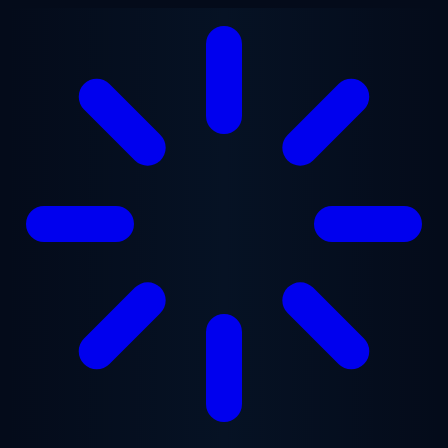
Ana içeriğe geç