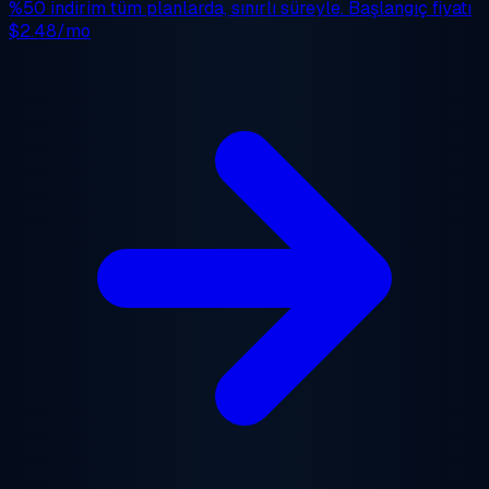
%50 indirim
tüm planlarda, sınırlı süreyle. Başlangıç fiyatı
$2.48/mo