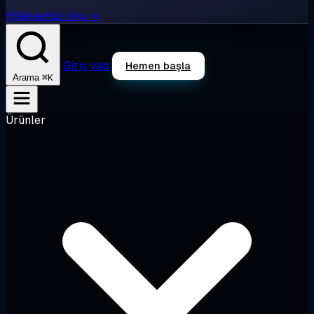
Hikâyemizi oku →
Giriş yap
Hemen başla
⌘K
Arama
Ürünler