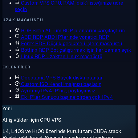
Custom VPS
CPU, RAM, disk'i isteğinize göre
seçin
UZAK MASAÜSTÜ
RDP Satın Al
Tüm RDP planlarını karşılaştırın
ABD RDP
ABD IP'lerinde yönetici RDP
Forex RDP
Düşük gecikmeli işlem masaüstü
Botting RDP
Bot çalıştırmak için her zaman açık
Linux RDP
Uzaktan Linux masaüstü
EKLENTILER
Depolama VPS
Büyük diskli planlar
Custom ISO
Kendi imajınızı başlatın
Ayrılmış IPv4
IP'niz, paylaşımsız
Ek IP'ler
Sunucu başına birden çok IPv4
Yeni
AI iş yükleri için GPU VPS
L4, L40S ve H100 üzerinde kurulu tam CUDA stack.
Başlat, eğit, kapat. Saniye bazında ücretlendirme.