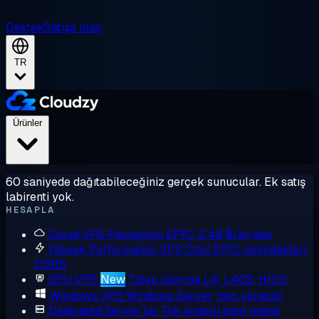
Destek
Satışa ulaş
TR
Ürünler
60 saniyede dağıtabileceğiniz gerçek sunucular. Ek satış
labirenti yok.
HESAPLA
Cloud VPS
Paylaşımlı EPYC, 2,48 $/ay'dan
Yüksek Performanslı VPS
Özel EPYC çekirdekleri,
DDR5
GPU VPS
New
Talep üzerine L4, L40S, H100
Windows VPS
Windows Server, tam yönetici
Dedicated Server'lar
Tek kiracılı bare metal