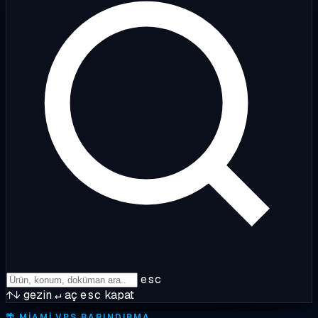
esc
↑↓
gezin
↵
aç
esc
kapat
🌴
MIAMI VPS BARINDIRMA