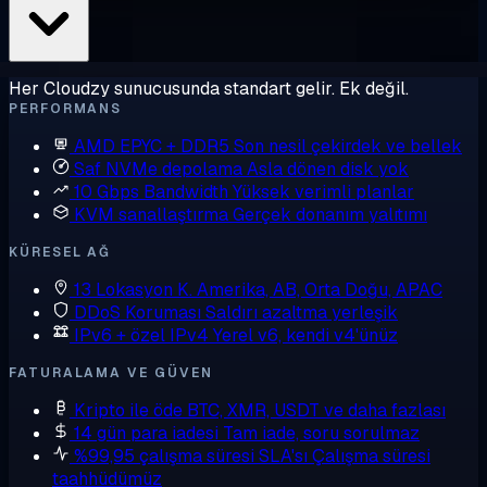
Her Cloudzy sunucusunda standart gelir. Ek değil.
PERFORMANS
AMD EPYC + DDR5
Son nesil çekirdek ve bellek
Saf NVMe depolama
Asla dönen disk yok
10 Gbps Bandwidth
Yüksek verimli planlar
KVM sanallaştırma
Gerçek donanım yalıtımı
KÜRESEL AĞ
13 Lokasyon
K. Amerika, AB, Orta Doğu, APAC
DDoS Koruması
Saldırı azaltma yerleşik
IPv6 + özel IPv4
Yerel v6, kendi v4'ünüz
FATURALAMA VE GÜVEN
Kripto ile öde
BTC, XMR, USDT ve daha fazlası
14 gün para iadesi
Tam iade, soru sorulmaz
%99,95 çalışma süresi SLA'sı
Çalışma süresi
taahhüdümüz