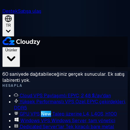
Destek
Satışa ulaş
TR
Ürünler
60 saniyede dağıtabileceğiniz gerçek sunucular. Ek satış
labirenti yok.
HESAPLA
Cloud VPS
Paylaşımlı EPYC, 2,48 $/ay'dan
Yüksek Performanslı VPS
Özel EPYC çekirdekleri,
DDR5
GPU VPS
New
Talep üzerine L4, L40S, H100
Windows VPS
Windows Server, tam yönetici
Dedicated Server'lar
Tek kiracılı bare metal