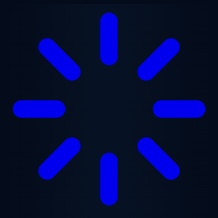
Ana içeriğe geç