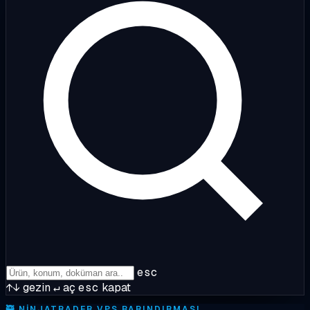
esc
↑↓
gezin
↵
aç
esc
kapat
🥷
NINJATRADER VPS BARINDIRMASI