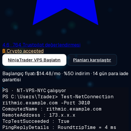
4.6
· 764 Trustpilot değerlendirmesi
₿
Crypto accepted
NinjaTrader VPS Başlatın
Planları karşılaştır
Başlangıç fiyatı
$14.48/mo
· %50 indirim · 14 gün para iade
garantisi
PS · NT-VPS-NYC
çalışıyor
PS C:\Users\Trader>
Test-NetConnection
rithmic.example.com -Port 3010
ComputerName : rithmic.example.com
RemoteAddress : 173.x.x.x
TcpTestSucceeded : True
PingReplyDetails : RoundtripTime = 4 ms