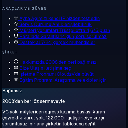
ARAÇLAR VE GÜVEN
Ayna
Ağımızı kendi IP'nizden test edin
Servis Durumu
Anlık erişilebilirlik
Müşteri yorumları
Trustpilot'ta 4,6/5 puan
Para İade Garantisi
14 gün, soru sorulmaz
Destek al
7/24, gerçek mühendisler
ŞIRKET
Hakkımızda
2008'den beri bağımsız
Bize Ulaşın
İletişime geç
İşletme Programı
Cloudzy'de büyüt
Eğitim Programı
Araştırma ve ekipler için
Bağımsız
2008'den beri öz sermayeyle
VC yok, müşteriden egress kazıma baskısı kuran
çeyreklik kurul yok. 122.000+ geliştiriciye karşı
sorumluyuz, bir ana şirketin tablosuna değil.