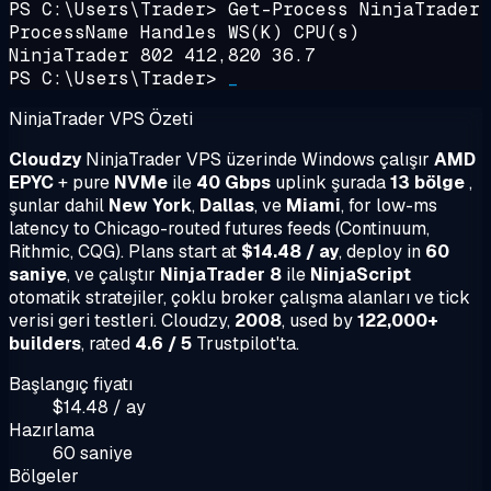
PS C:\Users\Trader>
Get-Process NinjaTrader
ProcessName Handles WS(K) CPU(s)
NinjaTrader 802 412,820 36.7
PS C:\Users\Trader>
_
NinjaTrader VPS Özeti
Cloudzy
NinjaTrader VPS üzerinde Windows çalışır
AMD
EPYC
+ pure
NVMe
ile
40 Gbps
uplink şurada
13 bölge
,
şunlar dahil
New York
,
Dallas
, ve
Miami
, for low-ms
latency to Chicago-routed futures feeds (Continuum,
Rithmic, CQG). Plans start at
$14.48 / ay
, deploy in
60
saniye
, ve çalıştır
NinjaTrader 8
ile
NinjaScript
otomatik stratejiler, çoklu broker çalışma alanları ve tick
verisi geri testleri. Cloudzy,
2008
, used by
122,000+
builders
, rated
4.6 / 5
Trustpilot'ta.
Başlangıç fiyatı
$14.48 / ay
Hazırlama
60 saniye
Bölgeler