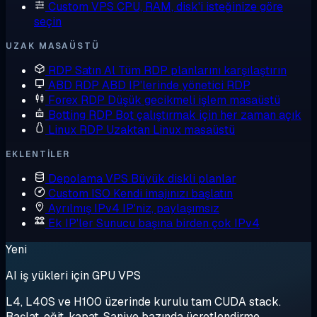
Custom VPS
CPU, RAM, disk'i isteğinize göre
seçin
UZAK MASAÜSTÜ
RDP Satın Al
Tüm RDP planlarını karşılaştırın
ABD RDP
ABD IP'lerinde yönetici RDP
Forex RDP
Düşük gecikmeli işlem masaüstü
Botting RDP
Bot çalıştırmak için her zaman açık
Linux RDP
Uzaktan Linux masaüstü
EKLENTILER
Depolama VPS
Büyük diskli planlar
Custom ISO
Kendi imajınızı başlatın
Ayrılmış IPv4
IP'niz, paylaşımsız
Ek IP'ler
Sunucu başına birden çok IPv4
Yeni
AI iş yükleri için GPU VPS
L4, L40S ve H100 üzerinde kurulu tam CUDA stack.
Başlat, eğit, kapat. Saniye bazında ücretlendirme.