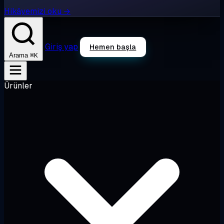
Hikâyemizi oku →
Giriş yap
Hemen başla
⌘K
Arama
Ürünler