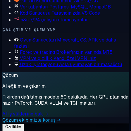
GitLab
Kendi sunucunda Git + CI/CD
Veritabanları
Postgres, MySQL, MongoDB
Kod Sunucusu
Tarayıcınızda VS Code
n8n
7/24 çalışan otomasyonlar
ÇALIŞTIR VE IŞLEM YAP
Oyun Sunucuları
Minecraft, CS, ARK ve daha
fazlası
Forex ve trading
Broker'ınızın yanında MT5
VPN ve gizlilik
Kendi özel VPN'iniz
Uzak iş istasyonu
Asla uyumayan bir masaüstü
Çözüm
AI eğitim ve çıkarım
Fikirden dağıtılmış modele 60 dakikada. Her GPU planında
hazır PyTorch, CUDA, vLLM ve TGI imajları.
AI iş yüklerine bak →
Çözüm ekibimizle konuş →
Özellikler