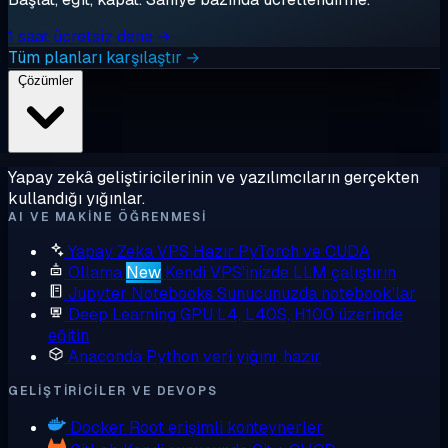
1 saat ücretsiz dene →
Tüm planları karşılaştır →
Çözümler
Yapay zekâ geliştiricilerinin ve yazılımcıların gerçekten
kullandığı yığınlar.
AI VE MAKINE ÖĞRENMESI
Yapay Zeka VPS
Hazır PyTorch ve CUDA
Ollama
New
Kendi VPS'inizde LLM çalıştırın
Jupyter Notebooks
Sunucunuzda notebook'lar
Deep Learning GPU
L4, L40S, H100 üzerinde
eğitin
Anaconda
Python veri yığını, hazır
GELIŞTIRICILER VE DEVOPS
Docker
Root erişimli konteynerler