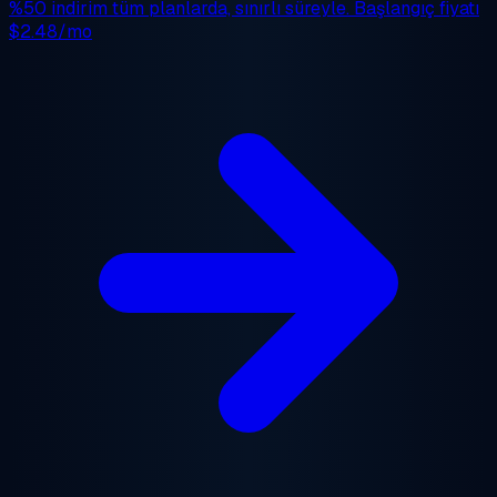
%50 indirim
tüm planlarda, sınırlı süreyle. Başlangıç fiyatı
$2.48/mo