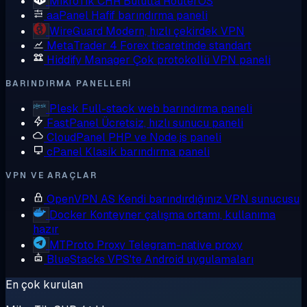
MikroTik CHR
Bulutta RouterOS
aaPanel
Hafif barındırma paneli
WireGuard
Modern, hızlı çekirdek VPN
MetaTrader 4
Forex ticaretinde standart
Hiddify Manager
Çok protokollü VPN paneli
BARINDIRMA PANELLERI
Plesk
Full-stack web barındırma paneli
FastPanel
Ücretsiz, hızlı sunucu paneli
CloudPanel
PHP ve Node.js paneli
cPanel
Klasik barındırma paneli
VPN VE ARAÇLAR
OpenVPN AS
Kendi barındırdığınız VPN sunucusu
Docker
Konteyner çalışma ortamı, kullanıma
hazır
MTProto Proxy
Telegram-native proxy
BlueStacks
VPS'te Android uygulamaları
En çok kurulan