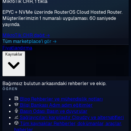
MikroTik CHR, 1 tıkla
EPYC + NVMe üzerinde RouterOS Cloud Hosted Router.
Müşterilerimizin 1 numaralı uygulaması. 60 saniyede
yayında.
MikroTik CHR dağıt →
Tüm marketplace'i gör →
Fiyatlandırma
Kaynaklar
Bağımsız bulutun arkasındaki rehberler ve ekip.
ÖĞREN
Blog
Rehberler ve mühendislik notları
Bilgi Bankası
Adım adım eğitimler
Basın Odası
Basın ve duyurular
Sağlayıcıları karşılaştır
Cloudzy ve alternatifleri
Tüm kaynaklar
Rehberler, dokümanlar, araçlar,
haberler