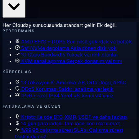
Her Cloudzy sunucusunda standart gelir. Ek değil.
PERFORMANS
AMD EPYC + DDR5
Son nesil çekirdek ve bellek
Saf NVMe depolama
Asla dönen disk yok
10 Gbps Bandwidth
Yüksek verimli planlar
KVM sanallaştırma
Gerçek donanım yalıtımı
KÜRESEL AĞ
13 Lokasyon
K. Amerika, AB, Orta Doğu, APAC
DDoS Koruması
Saldırı azaltma yerleşik
IPv6 + özel IPv4
Yerel v6, kendi v4'ünüz
FATURALAMA VE GÜVEN
Kripto ile öde
BTC, XMR, USDT ve daha fazlası
14 gün para iadesi
Tam iade, soru sorulmaz
%99,95 çalışma süresi SLA'sı
Çalışma süresi
taahhüdümüz