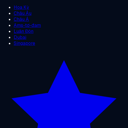
Hoa Kỳ
Châu Âu
Châu Á
Ams-tơ-đam
Luân Đôn
Dubai
Singapore