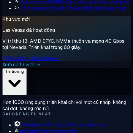
SLA uptime 99,95%
Cam kết uptime của chúng tôi
Hỗ trợ người thật 24/7
Kỹ sư thật, trong vài phút
Khu vực mới
Las Vegas đã hoạt động
Vị trí thứ 13: AMD EPYC, NVMe thuần và mạng 40 Gbps
tại Nevada. Triển khai trong 60 giây.
Triển khai tại Las Vegas →
Xem cả 13 vị trí →
Thị trường
Hơn 1000 ứng dụng triển khai chỉ với một cú nhấp, không
cài đặt, không rắc rối.
CÀI ĐẶT NHIỀU NHẤT
MikroTik CHR
RouterOS trên đám mây
aaPanel
Bảng hosting nhẹ