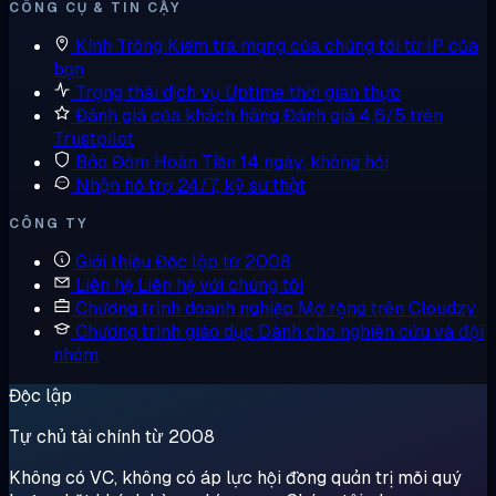
CÔNG CỤ & TIN CẬY
Kính Tròng
Kiểm tra mạng của chúng tôi từ IP của
bạn
Trạng thái dịch vụ
Uptime thời gian thực
Đánh giá của khách hàng
Đánh giá 4,6/5 trên
Trustpilot
Bảo Đảm Hoàn Tiền
14 ngày, không hỏi
Nhận hỗ trợ
24/7, kỹ sư thật
CÔNG TY
Giới thiệu
Độc lập từ 2008
Liên hệ
Liên hệ với chúng tôi
Chương trình doanh nghiệp
Mở rộng trên Cloudzy
Chương trình giáo dục
Dành cho nghiên cứu và đội
nhóm
Độc lập
Tự chủ tài chính từ 2008
Không có VC, không có áp lực hội đồng quản trị mỗi quý