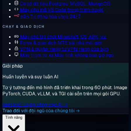
Cơ sở dữ liệu
Postgres, MySQL, MongoDB
Máy chủ mã
VS Code trong trình duyệt
n8n
Tự động hóa chạy 24/7
CHẠY & GIAO DỊCH
Máy chủ trò chơi
Minecraft, CS, ARK, v.v.
Forex & giao dịch
MT5 sát nhà môi giới
VPN & quyền riêng tư
VPN riêng của bạn
Máy trạm từ xa
Máy tính không bao giờ ngủ
Giải pháp
Huấn luyện và suy luận AI
Từ ý tưởng đến mô hình đã triển khai trong 60 phút. Image
PyTorch, CUDA, vLLM, và TGI cài sẵn trên mọi gói GPU.
Xem khối lượng công việc AI →
Trao đổi với đội ngũ của chúng tôi →
Tính năng