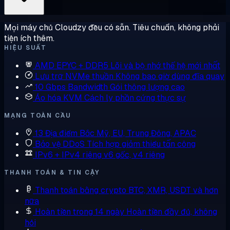
Mọi máy chủ Cloudzy đều có sẵn. Tiêu chuẩn, không phải
tiện ích thêm.
HIỆU SUẤT
AMD EPYC + DDR5
Lõi và bộ nhớ thế hệ mới nhất
Lưu trữ NVMe thuần
Không bao giờ dùng đĩa quay
10 Gbps Bandwidth
Gói thông lượng cao
Ảo hóa KVM
Cách ly phần cứng thực sự
MẠNG TOÀN CẦU
13 Địa điểm
Bắc Mỹ, EU, Trung Đông, APAC
Bảo vệ DDoS
Tích hợp giảm thiểu tấn công
IPv6 + IPv4 riêng
v6 gốc, v4 riêng
THANH TOÁN & TIN CẬY
Thanh toán bằng crypto
BTC, XMR, USDT và hơn
nữa
Hoàn tiền trong 14 ngày
Hoàn tiền đầy đủ, không
hỏi