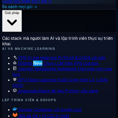
Dùng thử miễn phí 1 giờ →
So sánh mọi gói →
Giải pháp
Các stack mà người làm AI và lập trình viên thực sự triển
khai.
AI VÀ MACHINE LEARNING
VPS trí tuệ nhân tạo
PyTorch & CUDA cài sẵn
Ollama
New
Chạy LLM trên VPS của bạn
Jupyter Notebooks
Notebook trên máy chủ của
bạn
GPU Deep Learning
Huấn luyện trên L4, L40S,
H100
Anaconda
Stack dữ liệu Python, sẵn sàng
LẬP TRÌNH VIÊN & DEVOPS
Docker
Container với quyền root
GitLab
Git + CI/CD tự host