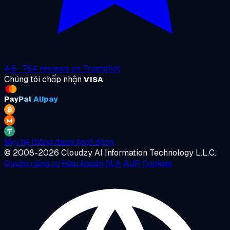
4.6
·
764
reviews on
Trustpilot
Chúng tôi chấp nhận
VISA
Pay
Pal
Alipay
Mọi hệ thống đang hoạt động
© 2008-2026 Cloudzy AI Information Technology L.L.C.
Quyền riêng tư
Điều khoản
SLA
AUP
Cookies