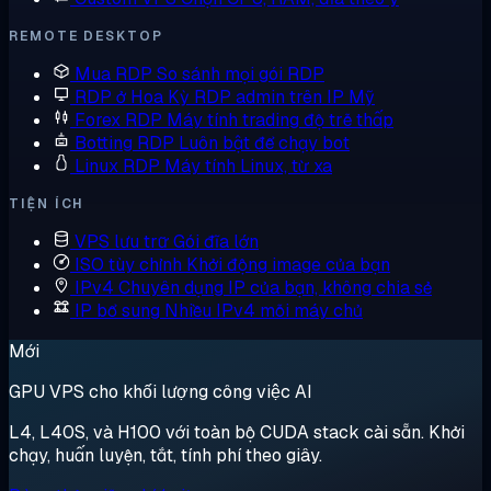
REMOTE DESKTOP
Mua RDP
So sánh mọi gói RDP
RDP ở Hoa Kỳ
RDP admin trên IP Mỹ
Forex RDP
Máy tính trading độ trễ thấp
Botting RDP
Luôn bật để chạy bot
Linux RDP
Máy tính Linux, từ xa
TIỆN ÍCH
VPS lưu trữ
Gói đĩa lớn
ISO tùy chỉnh
Khởi động image của bạn
IPv4 Chuyên dụng
IP của bạn, không chia sẻ
IP bổ sung
Nhiều IPv4 mỗi máy chủ
Mới
GPU VPS cho khối lượng công việc AI
L4, L40S, và H100 với toàn bộ CUDA stack cài sẵn. Khởi
chạy, huấn luyện, tắt, tính phí theo giây.