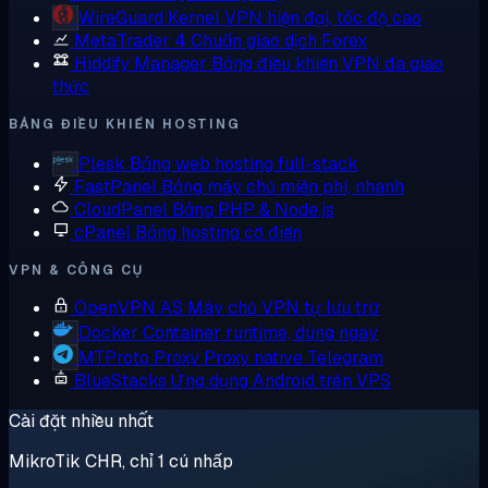
WireGuard
Kernel VPN hiện đại, tốc độ cao
MetaTrader 4
Chuẩn giao dịch Forex
Hiddify Manager
Bảng điều khiển VPN đa giao
thức
BẢNG ĐIỀU KHIỂN HOSTING
Plesk
Bảng web hosting full-stack
FastPanel
Bảng máy chủ miễn phí, nhanh
CloudPanel
Bảng PHP & Node.js
cPanel
Bảng hosting cổ điển
VPN & CÔNG CỤ
OpenVPN AS
Máy chủ VPN tự lưu trữ
Docker
Container runtime, dùng ngay
MTProto Proxy
Proxy native Telegram
BlueStacks
Ứng dụng Android trên VPS
Cài đặt nhiều nhất
MikroTik CHR, chỉ 1 cú nhấp