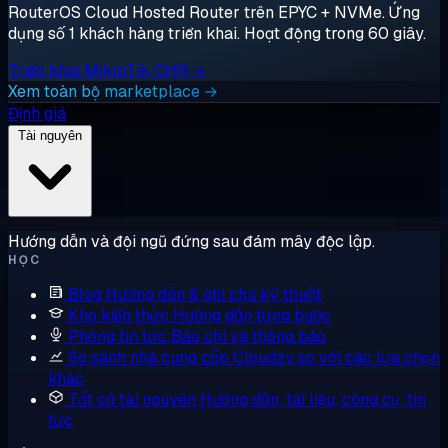
RouterOS Cloud Hosted Router trên EPYC + NVMe. Ứng
dụng số 1 khách hàng triển khai. Hoạt động trong 60 giây.
Triển khai MikroTik CHR →
Xem toàn bộ marketplace →
Định giá
Tài nguyên
Hướng dẫn và đội ngũ đứng sau đám mây độc lập.
HỌC
Blog
Hướng dẫn & ghi chú kỹ thuật
Kho kiến thức
Hướng dẫn từng bước
Phòng tin tức
Báo chí và thông báo
So sánh nhà cung cấp
Cloudzy so với các lựa chọn
khác
Tất cả tài nguyên
Hướng dẫn, tài liệu, công cụ, tin
tức