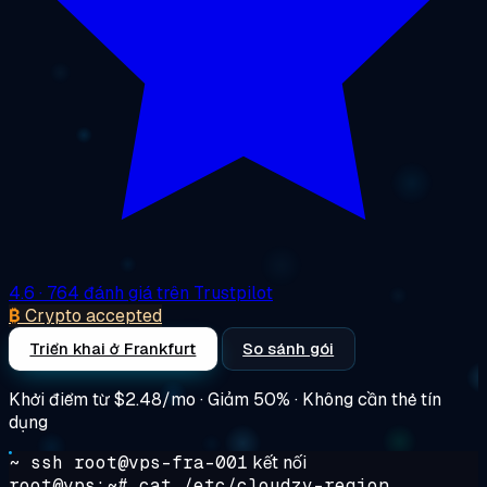
4.6
· 764 đánh giá trên Trustpilot
₿
Crypto accepted
Triển khai ở Frankfurt
So sánh gói
Khởi điểm từ
$2.48/mo
· Giảm 50% · Không cần thẻ tín
dụng
~ ssh root@vps-fra-001
kết nối
root@vps:~#
cat /etc/cloudzy-region