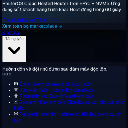
RouterOS Cloud Hosted Router trên EPYC + NVMe. Ứng
dụng số 1 khách hàng triển khai. Hoạt động trong 60 giây.
Triển khai MikroTik CHR →
Xem toàn bộ marketplace →
Định giá
Tài nguyên
Hướng dẫn và đội ngũ đứng sau đám mây độc lập.
HỌC
Blog
Hướng dẫn & ghi chú kỹ thuật
Kho kiến thức
Hướng dẫn từng bước
Phòng tin tức
Báo chí và thông báo
So sánh nhà cung cấp
Cloudzy so với các lựa chọn
khác
Tất cả tài nguyên
Hướng dẫn, tài liệu, công cụ, tin
tức