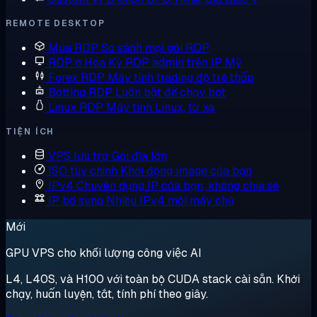
REMOTE DESKTOP
Mua RDP
So sánh mọi gói RDP
RDP ở Hoa Kỳ
RDP admin trên IP Mỹ
Forex RDP
Máy tính trading độ trễ thấp
Botting RDP
Luôn bật để chạy bot
Linux RDP
Máy tính Linux, từ xa
TIỆN ÍCH
VPS lưu trữ
Gói đĩa lớn
ISO tùy chỉnh
Khởi động image của bạn
IPv4 Chuyên dụng
IP của bạn, không chia sẻ
IP bổ sung
Nhiều IPv4 mỗi máy chủ
Mới
GPU VPS cho khối lượng công việc AI
L4, L40S, và H100 với toàn bộ CUDA stack cài sẵn. Khởi
chạy, huấn luyện, tắt, tính phí theo giây.