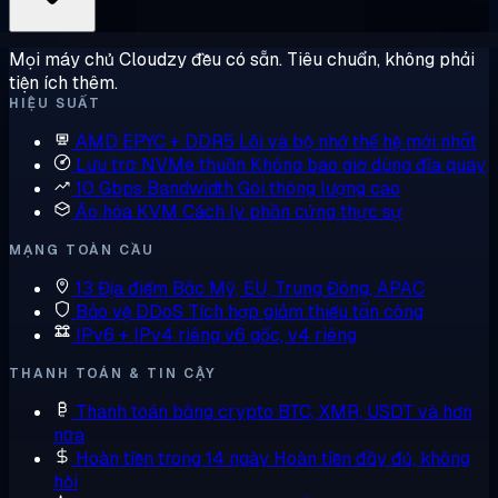
Mọi máy chủ Cloudzy đều có sẵn. Tiêu chuẩn, không phải
tiện ích thêm.
HIỆU SUẤT
AMD EPYC + DDR5
Lõi và bộ nhớ thế hệ mới nhất
Lưu trữ NVMe thuần
Không bao giờ dùng đĩa quay
10 Gbps Bandwidth
Gói thông lượng cao
Ảo hóa KVM
Cách ly phần cứng thực sự
MẠNG TOÀN CẦU
13 Địa điểm
Bắc Mỹ, EU, Trung Đông, APAC
Bảo vệ DDoS
Tích hợp giảm thiểu tấn công
IPv6 + IPv4 riêng
v6 gốc, v4 riêng
THANH TOÁN & TIN CẬY
Thanh toán bằng crypto
BTC, XMR, USDT và hơn
nữa
Hoàn tiền trong 14 ngày
Hoàn tiền đầy đủ, không
hỏi