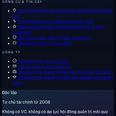
CÔNG CỤ & TIN CẬY
Kính Tròng
Kiểm tra mạng của chúng tôi từ IP của
bạn
Trạng thái dịch vụ
Uptime thời gian thực
Đánh giá của khách hàng
Đánh giá 4,6/5 trên
Trustpilot
Bảo Đảm Hoàn Tiền
14 ngày, không hỏi
Nhận hỗ trợ
24/7, kỹ sư thật
CÔNG TY
Giới thiệu
Độc lập từ 2008
Liên hệ
Liên hệ với chúng tôi
Chương trình doanh nghiệp
Mở rộng trên Cloudzy
Chương trình giáo dục
Dành cho nghiên cứu và đội
nhóm
Độc lập
Tự chủ tài chính từ 2008
Không có VC, không có áp lực hội đồng quản trị mỗi quý