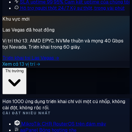
SLA uptime 99,95%
Cam kết uptime của chúng tôi
Hỗ trợ người thật 24/7
Kỹ sư thật, trong vài phút
Khu vực mới
Las Vegas đã hoạt động
Vị trí thứ 13: AMD EPYC, NVMe thuần và mạng 40 Gbps
tại Nevada. Triển khai trong 60 giây.
Triển khai tại Las Vegas →
Xem cả 13 vị trí →
Thị trường
Hơn 1000 ứng dụng triển khai chỉ với một cú nhấp, không
cài đặt, không rắc rối.
CÀI ĐẶT NHIỀU NHẤT
MikroTik CHR
RouterOS trên đám mây
aaPanel
Bảng hosting nhẹ