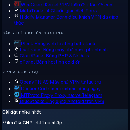
WireGuard
Kernel VPN hiện đại, tốc độ cao
MetaTrader 4
Chuẩn giao dịch Forex
Hiddify Manager
Bảng điều khiển VPN đa giao
thức
BẢNG ĐIỀU KHIỂN HOSTING
Plesk
Bảng web hosting full-stack
FastPanel
Bảng máy chủ miễn phí, nhanh
CloudPanel
Bảng PHP & Node.js
cPanel
Bảng hosting cổ điển
VPN & CÔNG CỤ
OpenVPN AS
Máy chủ VPN tự lưu trữ
Docker
Container runtime, dùng ngay
MTProto Proxy
Proxy native Telegram
BlueStacks
Ứng dụng Android trên VPS
Cài đặt nhiều nhất
MikroTik CHR, chỉ 1 cú nhấp