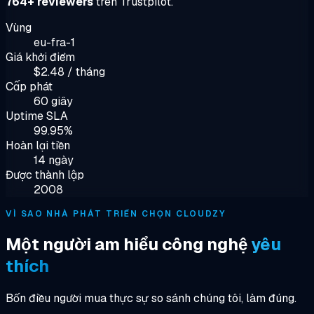
764+ reviewers
trên Trustpilot.
Vùng
eu-fra-1
Giá khởi điểm
$2.48 / tháng
Cấp phát
60 giây
Uptime SLA
99.95%
Hoàn lại tiền
14 ngày
Được thành lập
2008
VÌ SAO NHÀ PHÁT TRIỂN CHỌN CLOUDZY
Một người am hiểu công nghệ
yêu
thích
Bốn điều người mua thực sự so sánh chúng tôi, làm đúng.