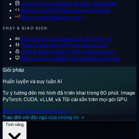
Cơ sở dữ liệu
Postgres, MySQL, MongoDB
Máy chủ mã
VS Code trong trình duyệt
n8n
Tự động hóa chạy 24/7
CHẠY & GIAO DỊCH
Máy chủ trò chơi
Minecraft, CS, ARK, v.v.
Forex & giao dịch
MT5 sát nhà môi giới
VPN & quyền riêng tư
VPN riêng của bạn
Máy trạm từ xa
Máy tính không bao giờ ngủ
Giải pháp
Huấn luyện và suy luận AI
Từ ý tưởng đến mô hình đã triển khai trong 60 phút. Image
PyTorch, CUDA, vLLM, và TGI cài sẵn trên mọi gói GPU.
Xem khối lượng công việc AI →
Trao đổi với đội ngũ của chúng tôi →
Tính năng