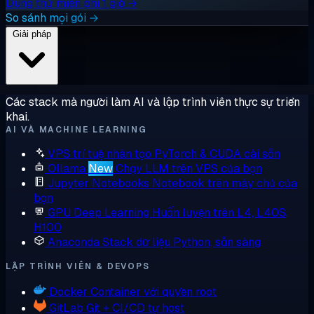
Dùng thử miễn phí 1 giờ →
So sánh mọi gói →
Giải pháp
Các stack mà người làm AI và lập trình viên thực sự triển
khai.
AI VÀ MACHINE LEARNING
VPS trí tuệ nhân tạo
PyTorch & CUDA cài sẵn
Ollama
New
Chạy LLM trên VPS của bạn
Jupyter Notebooks
Notebook trên máy chủ của
bạn
GPU Deep Learning
Huấn luyện trên L4, L40S,
H100
Anaconda
Stack dữ liệu Python, sẵn sàng
LẬP TRÌNH VIÊN & DEVOPS
Docker
Container với quyền root
GitLab
Git + CI/CD tự host