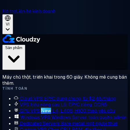
Hỗ trợ
Liên hệ kinh doanh
VI
Sản phẩm
Máy chủ thật, triển khai trong 60 giây. Không mê cung bán
thêm.
TÍNH TOÁN
Cloud VPS
EPYC dùng chung, từ $2,48/tháng
VPS hiệu năng cao
Lõi EPYC riêng, DDR5
GPU VPS
New
L4, L40S, H100 theo yêu cầu
Windows VPS
Windows Server, toàn quyền admin
Dedicated Servers
Bare metal một người thuê
Custom VPS
Chọn CPU, RAM, đĩa theo ý