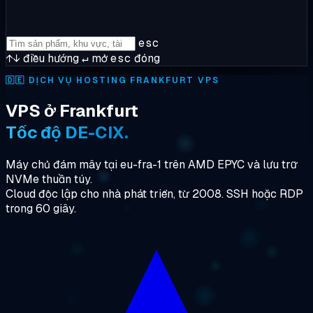
esc
↑↓
điều hướng
↵
mở
esc
đóng
🇩🇪
DỊCH VỤ HOSTING FRANKFURT VPS
VPS ở Frankfurt
Tốc độ DE-CIX.
Máy chủ đám mây tại eu-fra-1 trên AMD EPYC và lưu trữ
NVMe thuần túy.
Cloud độc lập cho nhà phát triển, từ 2008. SSH hoặc RDP
trong 60 giây.