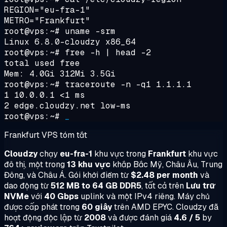
REGION="eu-fra-1"
METRO="Frankfurt"
root@vps:~#
uname -srm
Linux 6.8.0-cloudzy x86_64
root@vps:~#
free -h | head -2
total used free
Mem: 4.0Gi 312Mi 3.5Gi
root@vps:~#
traceroute -n -q1 1.1.1.1
1 10.0.0.1 <1 ms
2 edge.cloudzy.net low-ms
root@vps:~#
_
Frankfurt VPS tóm tắt
Cloudzy
chạy
eu-fra-1
khu vực trong
Frankfurt
khu vực
đô thị, một trong
13 khu vực
khắp Bắc Mỹ, Châu Âu, Trung
Đông, và Châu Á. Gói khởi điểm từ
$2.48 per month
và
dao động từ
512 MB to 64 GB DDR5
, tất cả trên
Lưu trữ
NVMe
với
40 Gbps
uplink và một IPv4 riêng. Máy chủ
được cấp phát trong
60 giây
trên AMD EPYC. Cloudzy đã
hoạt động độc lập từ
2008
và được đánh giá
4.6 / 5
by