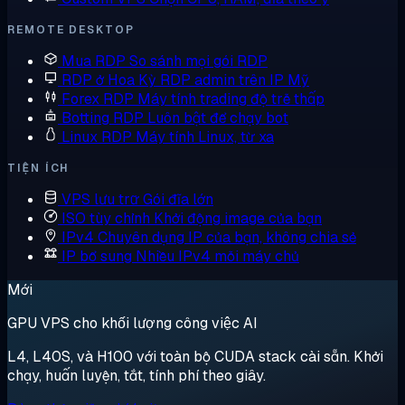
REMOTE DESKTOP
Mua RDP
So sánh mọi gói RDP
RDP ở Hoa Kỳ
RDP admin trên IP Mỹ
Forex RDP
Máy tính trading độ trễ thấp
Botting RDP
Luôn bật để chạy bot
Linux RDP
Máy tính Linux, từ xa
TIỆN ÍCH
VPS lưu trữ
Gói đĩa lớn
ISO tùy chỉnh
Khởi động image của bạn
IPv4 Chuyên dụng
IP của bạn, không chia sẻ
IP bổ sung
Nhiều IPv4 mỗi máy chủ
Mới
GPU VPS cho khối lượng công việc AI
L4, L40S, và H100 với toàn bộ CUDA stack cài sẵn. Khởi
chạy, huấn luyện, tắt, tính phí theo giây.