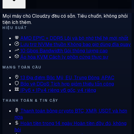
Mọi máy chủ Cloudzy đều có sẵn. Tiêu chuẩn, không phải
tiện ích thêm.
HIỆU SUẤT
AMD EPYC + DDR5
Lõi và bộ nhớ thế hệ mới nhất
Lưu trữ NVMe thuần
Không bao giờ dùng đĩa quay
10 Gbps Bandwidth
Gói thông lượng cao
Ảo hóa KVM
Cách ly phần cứng thực sự
MẠNG TOÀN CẦU
13 Địa điểm
Bắc Mỹ, EU, Trung Đông, APAC
Bảo vệ DDoS
Tích hợp giảm thiểu tấn công
IPv6 + IPv4 riêng
v6 gốc, v4 riêng
THANH TOÁN & TIN CẬY
Thanh toán bằng crypto
BTC, XMR, USDT và hơn
nữa
Hoàn tiền trong 14 ngày
Hoàn tiền đầy đủ, không
hỏi