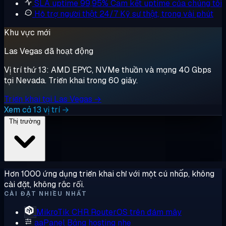
SLA uptime 99,95%
Cam kết uptime của chúng tôi
Hỗ trợ người thật 24/7
Kỹ sư thật, trong vài phút
Khu vực mới
Las Vegas đã hoạt động
Vị trí thứ 13: AMD EPYC, NVMe thuần và mạng 40 Gbps
tại Nevada. Triển khai trong 60 giây.
Triển khai tại Las Vegas →
Xem cả 13 vị trí →
Thị trường
Hơn 1000 ứng dụng triển khai chỉ với một cú nhấp, không
cài đặt, không rắc rối.
CÀI ĐẶT NHIỀU NHẤT
MikroTik CHR
RouterOS trên đám mây
aaPanel
Bảng hosting nhẹ