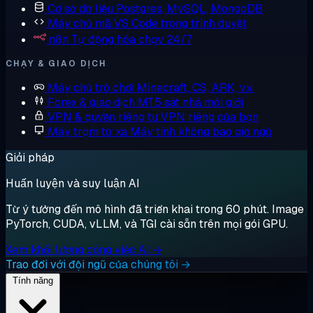
Cơ sở dữ liệu
Postgres, MySQL, MongoDB
Máy chủ mã
VS Code trong trình duyệt
n8n
Tự động hóa chạy 24/7
CHẠY & GIAO DỊCH
Máy chủ trò chơi
Minecraft, CS, ARK, v.v.
Forex & giao dịch
MT5 sát nhà môi giới
VPN & quyền riêng tư
VPN riêng của bạn
Máy trạm từ xa
Máy tính không bao giờ ngủ
Giải pháp
Huấn luyện và suy luận AI
Từ ý tưởng đến mô hình đã triển khai trong 60 phút. Image
PyTorch, CUDA, vLLM, và TGI cài sẵn trên mọi gói GPU.
Xem khối lượng công việc AI →
Trao đổi với đội ngũ của chúng tôi →
Tính năng