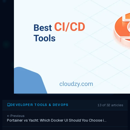
13 of 32 articles
DEVELOPER TOOLS & DEVOPS
←
Previous
Portainer vs Yacht: Which Docker UI Should You Choose i…