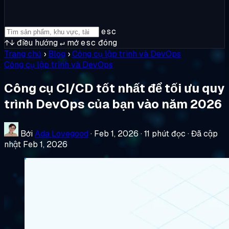
esc
↑↓
điều hướng
↵
mở
esc
đóng
Trang chủ
›
Blog
›
Công cụ lập trình và DevOps
Công cụ lập trình và DevOps
Công cụ CI/CD tốt nhất để tối ưu quy
trình DevOps của bạn vào năm 2026
Bởi
Ada Lovegood
·
Feb 1, 2026
·
11 phút đọc
·
Đã cập
nhật Feb 1, 2026