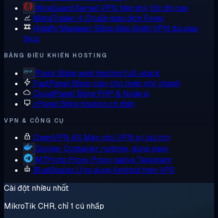
WireGuard
Kernel VPN hiện đại, tốc độ cao
MetaTrader 4
Chuẩn giao dịch Forex
Hiddify Manager
Bảng điều khiển VPN đa giao
thức
BẢNG ĐIỀU KHIỂN HOSTING
Plesk
Bảng web hosting full-stack
FastPanel
Bảng máy chủ miễn phí, nhanh
CloudPanel
Bảng PHP & Node.js
cPanel
Bảng hosting cổ điển
VPN & CÔNG CỤ
OpenVPN AS
Máy chủ VPN tự lưu trữ
Docker
Container runtime, dùng ngay
MTProto Proxy
Proxy native Telegram
BlueStacks
Ứng dụng Android trên VPS
Cài đặt nhiều nhất
MikroTik CHR, chỉ 1 cú nhấp