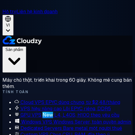
Hỗ trợ
Liên hệ kinh doanh
VI
Sản phẩm
Máy chủ thật, triển khai trong 60 giây. Không mê cung bán
thêm.
TÍNH TOÁN
Cloud VPS
EPYC dùng chung, từ $2,48/tháng
VPS hiệu năng cao
Lõi EPYC riêng, DDR5
GPU VPS
New
L4, L40S, H100 theo yêu cầu
Windows VPS
Windows Server, toàn quyền admin
Dedicated Servers
Bare metal một người thuê
Custom VPS
Chọn CPU, RAM, đĩa theo ý