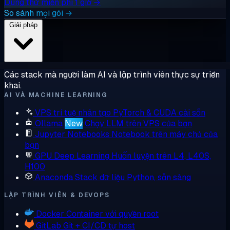
Dùng thử miễn phí 1 giờ →
So sánh mọi gói →
Giải pháp
Các stack mà người làm AI và lập trình viên thực sự triển
khai.
AI VÀ MACHINE LEARNING
VPS trí tuệ nhân tạo
PyTorch & CUDA cài sẵn
Ollama
New
Chạy LLM trên VPS của bạn
Jupyter Notebooks
Notebook trên máy chủ của
bạn
GPU Deep Learning
Huấn luyện trên L4, L40S,
H100
Anaconda
Stack dữ liệu Python, sẵn sàng
LẬP TRÌNH VIÊN & DEVOPS
Docker
Container với quyền root
GitLab
Git + CI/CD tự host