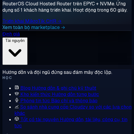
RouterOS Cloud Hosted Router trên EPYC + NVMe. Ứng
dụng số 1 khách hàng triển khai. Hoạt động trong 60 giây.
Triển khai MikroTik CHR →
Xem toàn bộ marketplace →
Định giá
Tài nguyên
Hướng dẫn và đội ngũ đứng sau đám mây độc lập.
HỌC
Blog
Hướng dẫn & ghi chú kỹ thuật
Kho kiến thức
Hướng dẫn từng bước
Phòng tin tức
Báo chí và thông báo
So sánh nhà cung cấp
Cloudzy so với các lựa chọn
khác
Tất cả tài nguyên
Hướng dẫn, tài liệu, công cụ, tin
tức