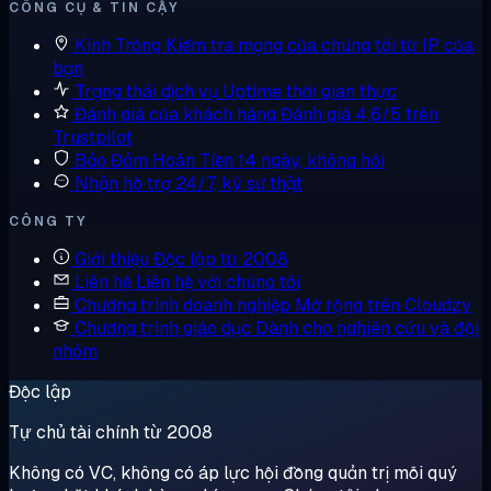
CÔNG CỤ & TIN CẬY
Kính Tròng
Kiểm tra mạng của chúng tôi từ IP của
bạn
Trạng thái dịch vụ
Uptime thời gian thực
Đánh giá của khách hàng
Đánh giá 4,6/5 trên
Trustpilot
Bảo Đảm Hoàn Tiền
14 ngày, không hỏi
Nhận hỗ trợ
24/7, kỹ sư thật
CÔNG TY
Giới thiệu
Độc lập từ 2008
Liên hệ
Liên hệ với chúng tôi
Chương trình doanh nghiệp
Mở rộng trên Cloudzy
Chương trình giáo dục
Dành cho nghiên cứu và đội
nhóm
Độc lập
Tự chủ tài chính từ 2008
Không có VC, không có áp lực hội đồng quản trị mỗi quý