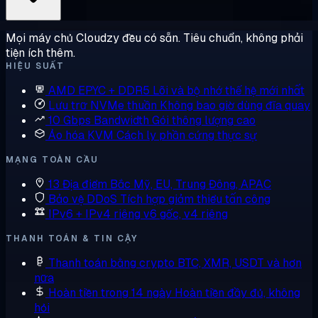
Mọi máy chủ Cloudzy đều có sẵn. Tiêu chuẩn, không phải
tiện ích thêm.
HIỆU SUẤT
AMD EPYC + DDR5
Lõi và bộ nhớ thế hệ mới nhất
Lưu trữ NVMe thuần
Không bao giờ dùng đĩa quay
10 Gbps Bandwidth
Gói thông lượng cao
Ảo hóa KVM
Cách ly phần cứng thực sự
MẠNG TOÀN CẦU
13 Địa điểm
Bắc Mỹ, EU, Trung Đông, APAC
Bảo vệ DDoS
Tích hợp giảm thiểu tấn công
IPv6 + IPv4 riêng
v6 gốc, v4 riêng
THANH TOÁN & TIN CẬY
Thanh toán bằng crypto
BTC, XMR, USDT và hơn
nữa
Hoàn tiền trong 14 ngày
Hoàn tiền đầy đủ, không
hỏi