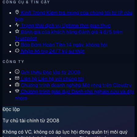
CÔNG CỤ & TIN CẬY
Kính Tròng
Kiểm tra mạng của chúng tôi từ IP của
bạn
Trạng thái dịch vụ
Uptime thời gian thực
Đánh giá của khách hàng
Đánh giá 4,6/5 trên
Trustpilot
Bảo Đảm Hoàn Tiền
14 ngày, không hỏi
Nhận hỗ trợ
24/7, kỹ sư thật
CÔNG TY
Giới thiệu
Độc lập từ 2008
Liên hệ
Liên hệ với chúng tôi
Chương trình doanh nghiệp
Mở rộng trên Cloudzy
Chương trình giáo dục
Dành cho nghiên cứu và đội
nhóm
Độc lập
Tự chủ tài chính từ 2008
Không có VC, không có áp lực hội đồng quản trị mỗi quý