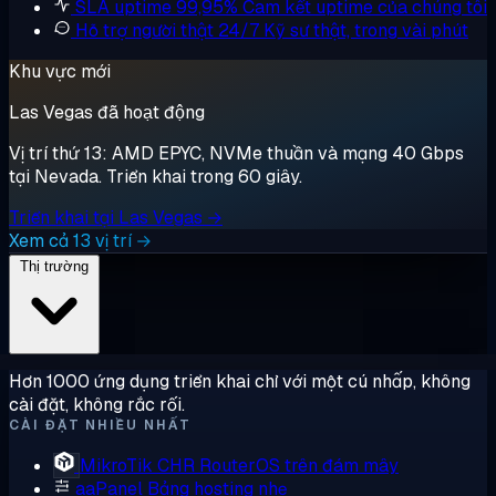
SLA uptime 99,95%
Cam kết uptime của chúng tôi
Hỗ trợ người thật 24/7
Kỹ sư thật, trong vài phút
Khu vực mới
Las Vegas đã hoạt động
Vị trí thứ 13: AMD EPYC, NVMe thuần và mạng 40 Gbps
tại Nevada. Triển khai trong 60 giây.
Triển khai tại Las Vegas →
Xem cả 13 vị trí →
Thị trường
Hơn 1000 ứng dụng triển khai chỉ với một cú nhấp, không
cài đặt, không rắc rối.
CÀI ĐẶT NHIỀU NHẤT
MikroTik CHR
RouterOS trên đám mây
aaPanel
Bảng hosting nhẹ