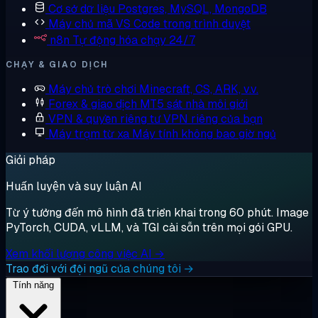
Cơ sở dữ liệu
Postgres, MySQL, MongoDB
Máy chủ mã
VS Code trong trình duyệt
n8n
Tự động hóa chạy 24/7
CHẠY & GIAO DỊCH
Máy chủ trò chơi
Minecraft, CS, ARK, v.v.
Forex & giao dịch
MT5 sát nhà môi giới
VPN & quyền riêng tư
VPN riêng của bạn
Máy trạm từ xa
Máy tính không bao giờ ngủ
Giải pháp
Huấn luyện và suy luận AI
Từ ý tưởng đến mô hình đã triển khai trong 60 phút. Image
PyTorch, CUDA, vLLM, và TGI cài sẵn trên mọi gói GPU.
Xem khối lượng công việc AI →
Trao đổi với đội ngũ của chúng tôi →
Tính năng