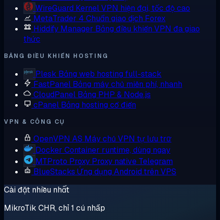
WireGuard
Kernel VPN hiện đại, tốc độ cao
MetaTrader 4
Chuẩn giao dịch Forex
Hiddify Manager
Bảng điều khiển VPN đa giao
thức
BẢNG ĐIỀU KHIỂN HOSTING
Plesk
Bảng web hosting full-stack
FastPanel
Bảng máy chủ miễn phí, nhanh
CloudPanel
Bảng PHP & Node.js
cPanel
Bảng hosting cổ điển
VPN & CÔNG CỤ
OpenVPN AS
Máy chủ VPN tự lưu trữ
Docker
Container runtime, dùng ngay
MTProto Proxy
Proxy native Telegram
BlueStacks
Ứng dụng Android trên VPS
Cài đặt nhiều nhất
MikroTik CHR, chỉ 1 cú nhấp