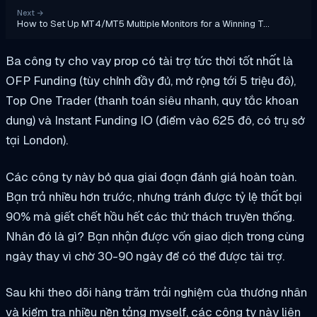
Next
→
How to Set Up MT4/MT5 Multiple Monitors for a Winning T…
Ba công ty cho vay prop có tài trợ tức thời tốt nhất là
OFP Funding (tùy chỉnh đầy đủ, mở rộng tới 5 triệu đô),
Top One Trader (thanh toán siêu nhanh, quy tắc khoan
dung) và Instant Funding IO (điểm vào 625 đô, có trụ sở
tại London).
Các công ty này bỏ qua giai đoạn đánh giá hoàn toàn.
Bạn trả nhiều hơn trước, nhưng tránh được tỷ lệ thất bại
90% mà giết chết hầu hết các thử thách truyền thống.
Nhân đó là gì? Bạn nhận được vốn giao dịch trong cùng
ngày thay vì chờ 30-90 ngày để có thể được tài trợ.
Sau khi theo dõi hàng trăm trải nghiệm của thương nhân
và kiểm tra nhiều nền tảng myself, các công ty này liên