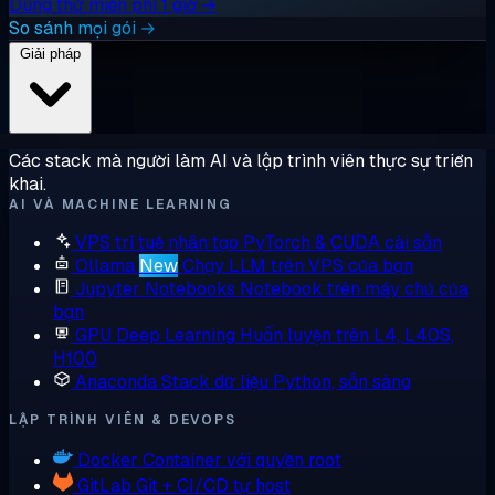
Dùng thử miễn phí 1 giờ →
So sánh mọi gói →
Giải pháp
Các stack mà người làm AI và lập trình viên thực sự triển
khai.
AI VÀ MACHINE LEARNING
VPS trí tuệ nhân tạo
PyTorch & CUDA cài sẵn
Ollama
New
Chạy LLM trên VPS của bạn
Jupyter Notebooks
Notebook trên máy chủ của
bạn
GPU Deep Learning
Huấn luyện trên L4, L40S,
H100
Anaconda
Stack dữ liệu Python, sẵn sàng
LẬP TRÌNH VIÊN & DEVOPS
Docker
Container với quyền root
GitLab
Git + CI/CD tự host