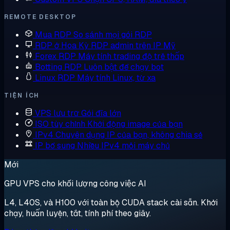
REMOTE DESKTOP
Mua RDP
So sánh mọi gói RDP
RDP ở Hoa Kỳ
RDP admin trên IP Mỹ
Forex RDP
Máy tính trading độ trễ thấp
Botting RDP
Luôn bật để chạy bot
Linux RDP
Máy tính Linux, từ xa
TIỆN ÍCH
VPS lưu trữ
Gói đĩa lớn
ISO tùy chỉnh
Khởi động image của bạn
IPv4 Chuyên dụng
IP của bạn, không chia sẻ
IP bổ sung
Nhiều IPv4 mỗi máy chủ
Mới
GPU VPS cho khối lượng công việc AI
L4, L40S, và H100 với toàn bộ CUDA stack cài sẵn. Khởi
chạy, huấn luyện, tắt, tính phí theo giây.