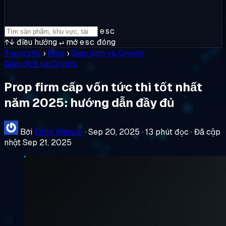
esc
↑↓
điều hướng
↵
mở
esc
đóng
Trang chủ
›
Blog
›
Giao dịch và Crypto
Giao dịch và Crypto
Prop firm cấp vốn tức thì tốt nhất
năm 2025: hướng dẫn đầy đủ
Bởi
Kelly Watson
·
Sep 20, 2025
·
13 phút đọc
·
Đã cập
nhật Sep 21, 2025