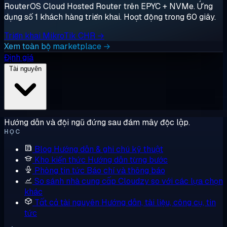
RouterOS Cloud Hosted Router trên EPYC + NVMe. Ứng
dụng số 1 khách hàng triển khai. Hoạt động trong 60 giây.
Triển khai MikroTik CHR →
Xem toàn bộ marketplace →
Định giá
Tài nguyên
Hướng dẫn và đội ngũ đứng sau đám mây độc lập.
HỌC
Blog
Hướng dẫn & ghi chú kỹ thuật
Kho kiến thức
Hướng dẫn từng bước
Phòng tin tức
Báo chí và thông báo
So sánh nhà cung cấp
Cloudzy so với các lựa chọn
khác
Tất cả tài nguyên
Hướng dẫn, tài liệu, công cụ, tin
tức