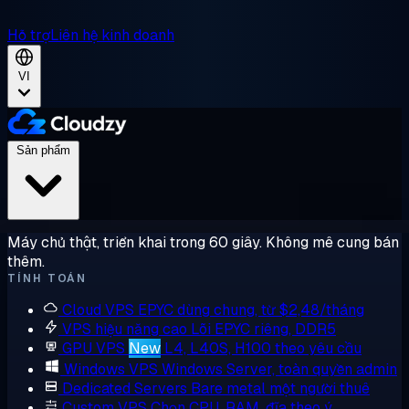
Hỗ trợ
Liên hệ kinh doanh
VI
Sản phẩm
Máy chủ thật, triển khai trong 60 giây. Không mê cung bán
thêm.
TÍNH TOÁN
Cloud VPS
EPYC dùng chung, từ $2,48/tháng
VPS hiệu năng cao
Lõi EPYC riêng, DDR5
GPU VPS
New
L4, L40S, H100 theo yêu cầu
Windows VPS
Windows Server, toàn quyền admin
Dedicated Servers
Bare metal một người thuê
Custom VPS
Chọn CPU, RAM, đĩa theo ý