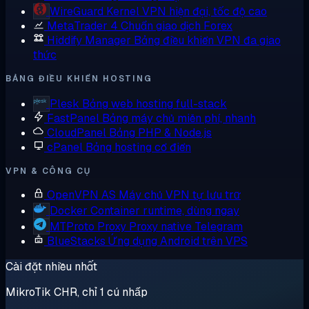
WireGuard
Kernel VPN hiện đại, tốc độ cao
MetaTrader 4
Chuẩn giao dịch Forex
Hiddify Manager
Bảng điều khiển VPN đa giao
thức
BẢNG ĐIỀU KHIỂN HOSTING
Plesk
Bảng web hosting full-stack
FastPanel
Bảng máy chủ miễn phí, nhanh
CloudPanel
Bảng PHP & Node.js
cPanel
Bảng hosting cổ điển
VPN & CÔNG CỤ
OpenVPN AS
Máy chủ VPN tự lưu trữ
Docker
Container runtime, dùng ngay
MTProto Proxy
Proxy native Telegram
BlueStacks
Ứng dụng Android trên VPS
Cài đặt nhiều nhất
MikroTik CHR, chỉ 1 cú nhấp