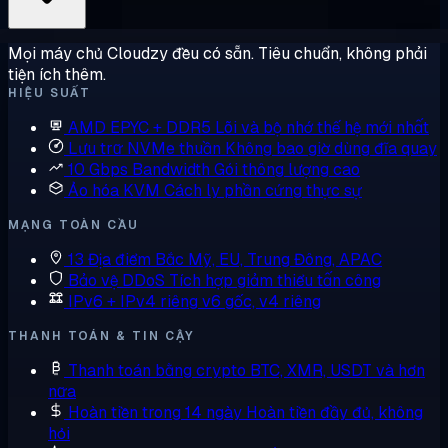
Mọi máy chủ Cloudzy đều có sẵn. Tiêu chuẩn, không phải
tiện ích thêm.
HIỆU SUẤT
AMD EPYC + DDR5
Lõi và bộ nhớ thế hệ mới nhất
Lưu trữ NVMe thuần
Không bao giờ dùng đĩa quay
10 Gbps Bandwidth
Gói thông lượng cao
Ảo hóa KVM
Cách ly phần cứng thực sự
MẠNG TOÀN CẦU
13 Địa điểm
Bắc Mỹ, EU, Trung Đông, APAC
Bảo vệ DDoS
Tích hợp giảm thiểu tấn công
IPv6 + IPv4 riêng
v6 gốc, v4 riêng
THANH TOÁN & TIN CẬY
Thanh toán bằng crypto
BTC, XMR, USDT và hơn
nữa
Hoàn tiền trong 14 ngày
Hoàn tiền đầy đủ, không
hỏi