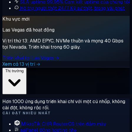
SLA uptime 99,95%
Cam kết uptime của chúng tôi
Hỗ trợ người thật 24/7
Kỹ sư thật, trong vài phút
Khu vực mới
Las Vegas đã hoạt động
Vị trí thứ 13: AMD EPYC, NVMe thuần và mạng 40 Gbps
tại Nevada. Triển khai trong 60 giây.
Triển khai tại Las Vegas →
Xem cả 13 vị trí →
Thị trường
Hơn 1000 ứng dụng triển khai chỉ với một cú nhấp, không
cài đặt, không rắc rối.
CÀI ĐẶT NHIỀU NHẤT
MikroTik CHR
RouterOS trên đám mây
aaPanel
Bảng hosting nhẹ