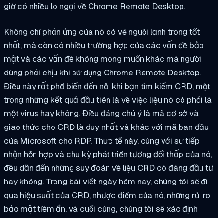
giờ có nhiều lo ngại về Chrome Remote Desktop.
Không chỉ phản ứng của nó có vẻ nguội lạnh trong tốt
nhất, mà còn có nhiều trường hợp của các vấn đề bảo
mật và các vấn đề không mong muốn khác mà người
dùng phải chịu khi sử dụng Chrome Remote Desktop.
Điều này rất phổ biến đến nỗi khi bạn tìm kiếm CRD, một
trong những kết quả đầu tiên là về việc liệu nó có phải là
một virus hay không. Điều đáng chú ý là mã cơ sở và
giao thức cho CRD là duy nhất và khác với mã ban đầu
của Microsoft cho RDP. Thực tế này, cùng với sự tiếp
nhận hỗn hợp và chu kỳ phát triển tương đối thấp của nó,
đều dẫn đến những suy đoán về liệu CRD có đáng đầu tư
hay không. Trong bài viết ngày hôm nay, chúng tôi sẽ đi
qua hiệu suất của CRD, nhược điểm của nó, những rủi ro
bảo mật tiềm ẩn, và cuối cùng, chúng tôi sẽ xác định