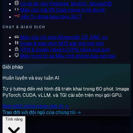
Cơ sở dữ liệu
Postgres, MySQL, MongoDB
Máy chủ mã
VS Code trong trình duyệt
n8n
Tự động hóa chạy 24/7
CHẠY & GIAO DỊCH
Máy chủ trò chơi
Minecraft, CS, ARK, v.v.
Forex & giao dịch
MT5 sát nhà môi giới
VPN & quyền riêng tư
VPN riêng của bạn
Máy trạm từ xa
Máy tính không bao giờ ngủ
Giải pháp
Huấn luyện và suy luận AI
Từ ý tưởng đến mô hình đã triển khai trong 60 phút. Image
PyTorch, CUDA, vLLM, và TGI cài sẵn trên mọi gói GPU.
Xem khối lượng công việc AI →
Trao đổi với đội ngũ của chúng tôi →
Tính năng