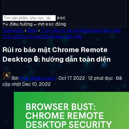
esc
↑↓
điều hướng
↵
mở
esc
đóng
Trang chủ
›
Blog
›
Truy cập từ xa và không gian làm việc
Truy cập từ xa và không gian làm việc
Rủi ro bảo mật Chrome Remote
Desktop 🔒: hướng dẫn toàn diện
Bởi
Pius Bodenmann
·
Oct 17, 2022
·
12 phút đọc
·
Đã
cập nhật Dec 10, 2022