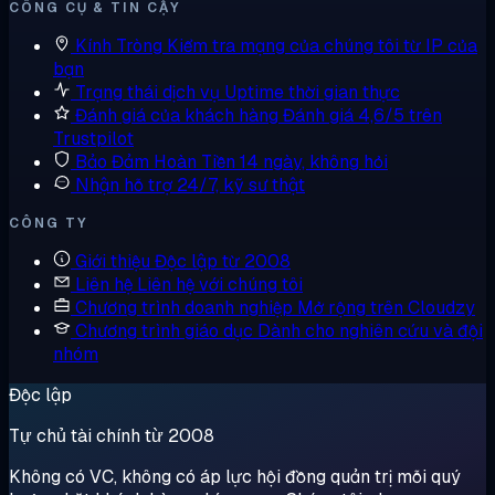
CÔNG CỤ & TIN CẬY
Kính Tròng
Kiểm tra mạng của chúng tôi từ IP của
bạn
Trạng thái dịch vụ
Uptime thời gian thực
Đánh giá của khách hàng
Đánh giá 4,6/5 trên
Trustpilot
Bảo Đảm Hoàn Tiền
14 ngày, không hỏi
Nhận hỗ trợ
24/7, kỹ sư thật
CÔNG TY
Giới thiệu
Độc lập từ 2008
Liên hệ
Liên hệ với chúng tôi
Chương trình doanh nghiệp
Mở rộng trên Cloudzy
Chương trình giáo dục
Dành cho nghiên cứu và đội
nhóm
Độc lập
Tự chủ tài chính từ 2008
Không có VC, không có áp lực hội đồng quản trị mỗi quý