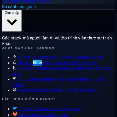
Dùng thử miễn phí 1 giờ →
So sánh mọi gói →
Giải pháp
Các stack mà người làm AI và lập trình viên thực sự triển
khai.
AI VÀ MACHINE LEARNING
VPS trí tuệ nhân tạo
PyTorch & CUDA cài sẵn
Ollama
New
Chạy LLM trên VPS của bạn
Jupyter Notebooks
Notebook trên máy chủ của
bạn
GPU Deep Learning
Huấn luyện trên L4, L40S,
H100
Anaconda
Stack dữ liệu Python, sẵn sàng
LẬP TRÌNH VIÊN & DEVOPS
Docker
Container với quyền root
GitLab
Git + CI/CD tự host