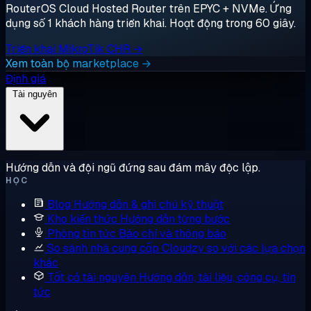
RouterOS Cloud Hosted Router trên EPYC + NVMe. Ứng
dụng số 1 khách hàng triển khai. Hoạt động trong 60 giây.
Triển khai MikroTik CHR →
Xem toàn bộ marketplace →
Định giá
Tài nguyên
Hướng dẫn và đội ngũ đứng sau đám mây độc lập.
HỌC
Blog
Hướng dẫn & ghi chú kỹ thuật
Kho kiến thức
Hướng dẫn từng bước
Phòng tin tức
Báo chí và thông báo
So sánh nhà cung cấp
Cloudzy so với các lựa chọn
khác
Tất cả tài nguyên
Hướng dẫn, tài liệu, công cụ, tin
tức