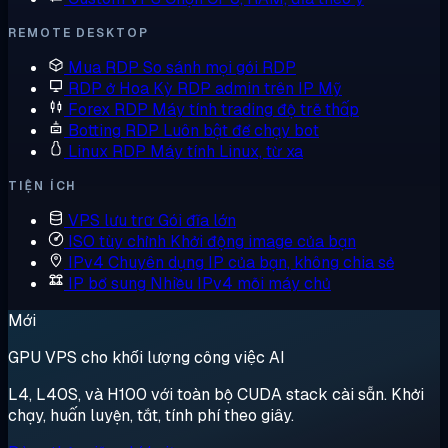
REMOTE DESKTOP
Mua RDP
So sánh mọi gói RDP
RDP ở Hoa Kỳ
RDP admin trên IP Mỹ
Forex RDP
Máy tính trading độ trễ thấp
Botting RDP
Luôn bật để chạy bot
Linux RDP
Máy tính Linux, từ xa
TIỆN ÍCH
VPS lưu trữ
Gói đĩa lớn
ISO tùy chỉnh
Khởi động image của bạn
IPv4 Chuyên dụng
IP của bạn, không chia sẻ
IP bổ sung
Nhiều IPv4 mỗi máy chủ
Mới
GPU VPS cho khối lượng công việc AI
L4, L40S, và H100 với toàn bộ CUDA stack cài sẵn. Khởi
chạy, huấn luyện, tắt, tính phí theo giây.