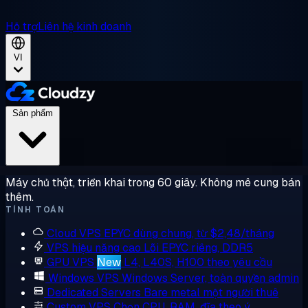
Hỗ trợ
Liên hệ kinh doanh
VI
Sản phẩm
Máy chủ thật, triển khai trong 60 giây. Không mê cung bán
thêm.
TÍNH TOÁN
Cloud VPS
EPYC dùng chung, từ $2,48/tháng
VPS hiệu năng cao
Lõi EPYC riêng, DDR5
GPU VPS
New
L4, L40S, H100 theo yêu cầu
Windows VPS
Windows Server, toàn quyền admin
Dedicated Servers
Bare metal một người thuê
Custom VPS
Chọn CPU, RAM, đĩa theo ý