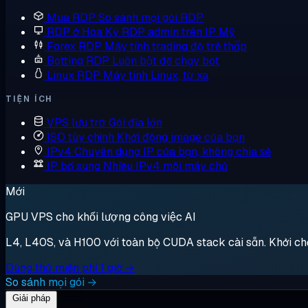
Mua RDP
So sánh mọi gói RDP
RDP ở Hoa Kỳ
RDP admin trên IP Mỹ
Forex RDP
Máy tính trading độ trễ thấp
Botting RDP
Luôn bật để chạy bot
Linux RDP
Máy tính Linux, từ xa
TIỆN ÍCH
VPS lưu trữ
Gói đĩa lớn
ISO tùy chỉnh
Khởi động image của bạn
IPv4 Chuyên dụng
IP của bạn, không chia sẻ
IP bổ sung
Nhiều IPv4 mỗi máy chủ
Mới
GPU VPS cho khối lượng công việc AI
L4, L40S, và H100 với toàn bộ CUDA stack cài sẵn. Khởi chạy,
Dùng thử miễn phí 1 giờ →
So sánh mọi gói →
Giải pháp