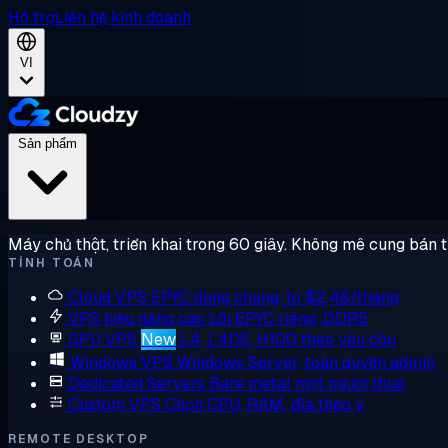
Hỗ trợ
Liên hệ kinh doanh
VI
Sản phẩm
Máy chủ thật, triển khai trong 60 giây. Không mê cung bán 
TÍNH TOÁN
Cloud VPS
EPYC dùng chung, từ $2,48/tháng
VPS hiệu năng cao
Lõi EPYC riêng, DDR5
GPU VPS
New
L4, L40S, H100 theo yêu cầu
Windows VPS
Windows Server, toàn quyền admin
Dedicated Servers
Bare metal một người thuê
Custom VPS
Chọn CPU, RAM, đĩa theo ý
REMOTE DESKTOP