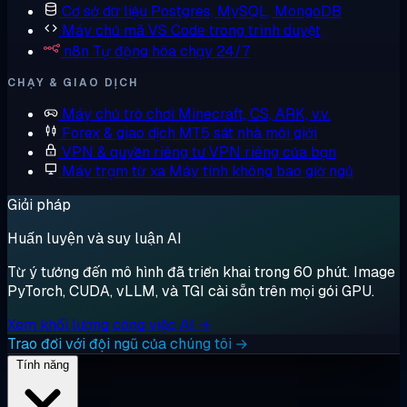
Cơ sở dữ liệu
Postgres, MySQL, MongoDB
Máy chủ mã
VS Code trong trình duyệt
n8n
Tự động hóa chạy 24/7
CHẠY & GIAO DỊCH
Máy chủ trò chơi
Minecraft, CS, ARK, v.v.
Forex & giao dịch
MT5 sát nhà môi giới
VPN & quyền riêng tư
VPN riêng của bạn
Máy trạm từ xa
Máy tính không bao giờ ngủ
Giải pháp
Huấn luyện và suy luận AI
Từ ý tưởng đến mô hình đã triển khai trong 60 phút. Image
PyTorch, CUDA, vLLM, và TGI cài sẵn trên mọi gói GPU.
Xem khối lượng công việc AI →
Trao đổi với đội ngũ của chúng tôi →
Tính năng