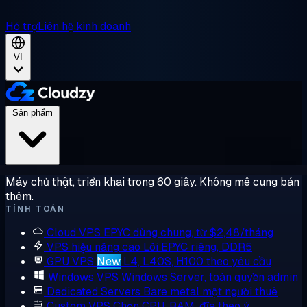
Hỗ trợ
Liên hệ kinh doanh
VI
Sản phẩm
Máy chủ thật, triển khai trong 60 giây. Không mê cung bán
thêm.
TÍNH TOÁN
Cloud VPS
EPYC dùng chung, từ $2,48/tháng
VPS hiệu năng cao
Lõi EPYC riêng, DDR5
GPU VPS
New
L4, L40S, H100 theo yêu cầu
Windows VPS
Windows Server, toàn quyền admin
Dedicated Servers
Bare metal một người thuê
Custom VPS
Chọn CPU, RAM, đĩa theo ý