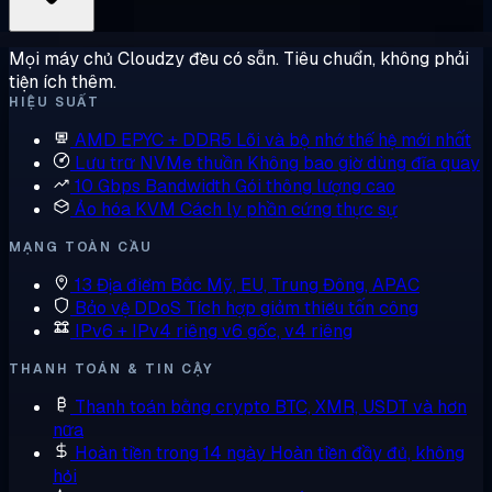
Mọi máy chủ Cloudzy đều có sẵn. Tiêu chuẩn, không phải
tiện ích thêm.
HIỆU SUẤT
AMD EPYC + DDR5
Lõi và bộ nhớ thế hệ mới nhất
Lưu trữ NVMe thuần
Không bao giờ dùng đĩa quay
10 Gbps Bandwidth
Gói thông lượng cao
Ảo hóa KVM
Cách ly phần cứng thực sự
MẠNG TOÀN CẦU
13 Địa điểm
Bắc Mỹ, EU, Trung Đông, APAC
Bảo vệ DDoS
Tích hợp giảm thiểu tấn công
IPv6 + IPv4 riêng
v6 gốc, v4 riêng
THANH TOÁN & TIN CẬY
Thanh toán bằng crypto
BTC, XMR, USDT và hơn
nữa
Hoàn tiền trong 14 ngày
Hoàn tiền đầy đủ, không
hỏi