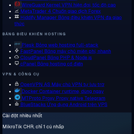
WireGuard
Kernel VPN hiện đại, tốc độ cao
MetaTrader 4
Chuẩn giao dịch Forex
Hiddify Manager
Bảng điều khiển VPN đa giao
thức
BẢNG ĐIỀU KHIỂN HOSTING
Plesk
Bảng web hosting full-stack
FastPanel
Bảng máy chủ miễn phí, nhanh
CloudPanel
Bảng PHP & Node.js
cPanel
Bảng hosting cổ điển
VPN & CÔNG CỤ
OpenVPN AS
Máy chủ VPN tự lưu trữ
Docker
Container runtime, dùng ngay
MTProto Proxy
Proxy native Telegram
BlueStacks
Ứng dụng Android trên VPS
Cài đặt nhiều nhất
MikroTik CHR, chỉ 1 cú nhấp