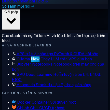
Dùng thử miễn phí 1 giờ →
So sánh mọi gói →
Giải pháp
Các stack mà người làm AI và lập trình viên thực sự triển
khai.
AI VÀ MACHINE LEARNING
VPS trí tuệ nhân tạo
PyTorch & CUDA cài sẵn
Ollama
New
Chạy LLM trên VPS của bạn
Jupyter Notebooks
Notebook trên máy chủ của
bạn
GPU Deep Learning
Huấn luyện trên L4, L40S,
H100
Anaconda
Stack dữ liệu Python, sẵn sàng
LẬP TRÌNH VIÊN & DEVOPS
Docker
Container với quyền root
GitLab
Git + CI/CD tự host