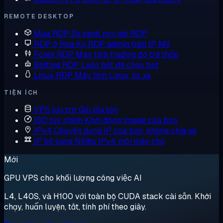
REMOTE DESKTOP
Mua RDP
So sánh mọi gói RDP
RDP ở Hoa Kỳ
RDP admin trên IP Mỹ
Forex RDP
Máy tính trading độ trễ thấp
Botting RDP
Luôn bật để chạy bot
Linux RDP
Máy tính Linux, từ xa
TIỆN ÍCH
VPS lưu trữ
Gói đĩa lớn
ISO tùy chỉnh
Khởi động image của bạn
IPv4 Chuyên dụng
IP của bạn, không chia sẻ
IP bổ sung
Nhiều IPv4 mỗi máy chủ
Mới
GPU VPS cho khối lượng công việc AI
L4, L40S, và H100 với toàn bộ CUDA stack cài sẵn. Khởi
chạy, huấn luyện, tắt, tính phí theo giây.