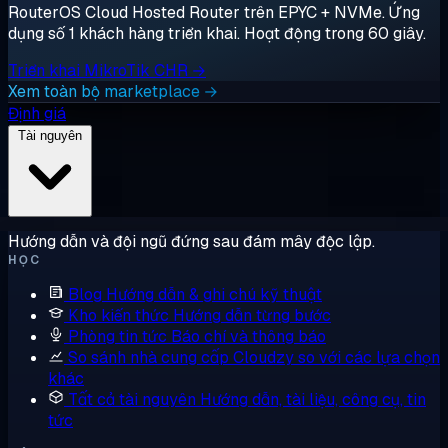
RouterOS Cloud Hosted Router trên EPYC + NVMe. Ứng
dụng số 1 khách hàng triển khai. Hoạt động trong 60 giây.
Triển khai MikroTik CHR →
Xem toàn bộ marketplace →
Định giá
Tài nguyên
Hướng dẫn và đội ngũ đứng sau đám mây độc lập.
HỌC
Blog
Hướng dẫn & ghi chú kỹ thuật
Kho kiến thức
Hướng dẫn từng bước
Phòng tin tức
Báo chí và thông báo
So sánh nhà cung cấp
Cloudzy so với các lựa chọn
khác
Tất cả tài nguyên
Hướng dẫn, tài liệu, công cụ, tin
tức