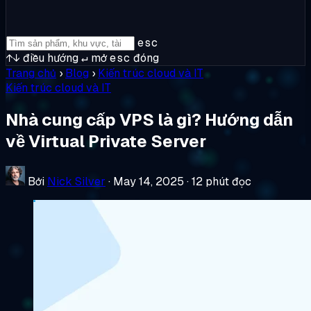
esc
↑↓
điều hướng
↵
mở
esc
đóng
Trang chủ
›
Blog
›
Kiến trúc cloud và IT
Kiến trúc cloud và IT
Nhà cung cấp VPS là gì? Hướng dẫn
về Virtual Private Server
Bởi
Nick Silver
·
May 14, 2025
·
12 phút đọc