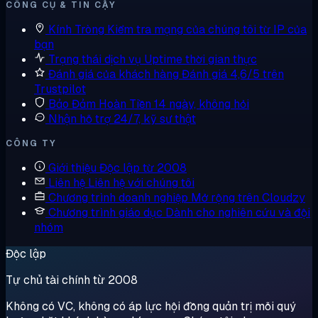
CÔNG CỤ & TIN CẬY
Kính Tròng
Kiểm tra mạng của chúng tôi từ IP của
bạn
Trạng thái dịch vụ
Uptime thời gian thực
Đánh giá của khách hàng
Đánh giá 4,6/5 trên
Trustpilot
Bảo Đảm Hoàn Tiền
14 ngày, không hỏi
Nhận hỗ trợ
24/7, kỹ sư thật
CÔNG TY
Giới thiệu
Độc lập từ 2008
Liên hệ
Liên hệ với chúng tôi
Chương trình doanh nghiệp
Mở rộng trên Cloudzy
Chương trình giáo dục
Dành cho nghiên cứu và đội
nhóm
Độc lập
Tự chủ tài chính từ 2008
Không có VC, không có áp lực hội đồng quản trị mỗi quý