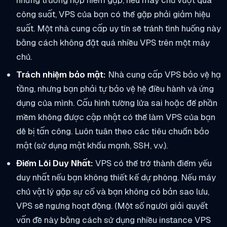
những trường hợp hiếm gặp, nếu máy chủ vượt quá
công suất, VPS của bạn có thể gặp phải giảm hiệu
suất. Một nhà cung cấp uy tín sẽ tránh tình huống này
bằng cách không đặt quá nhiều VPS trên một máy
chủ.
Trách nhiệm bảo mật:
Nhà cung cấp VPS bảo vệ hạ
tầng, nhưng bạn phải tự bảo vệ hệ điều hành và ứng
dụng của mình. Cấu hình tường lửa sai hoặc để phần
mềm không được cập nhật có thể làm VPS của bạn
dễ bị tấn công. Luôn tuân theo các tiêu chuẩn bảo
mật (sử dụng mật khẩu mạnh, SSH, v.v.).
Điểm Lỗi Duy Nhất:
VPS có thể trở thành điểm yếu
duy nhất nếu bạn không thiết kế dự phòng. Nếu máy
chủ vật lý gặp sự cố và bạn không có bản sao lưu,
VPS sẽ ngưng hoạt động. (Một số người giải quyết
vấn đề này bằng cách sử dụng nhiều instance VPS