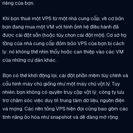
riêng của bạn.
Khi bạn thuê một VPS từ một nhà cung cấp, về cơ bản
bạn đang mua một VM với hình ảnh hệ điều hành đã
được cài đặt sẵn (hoặc tùy chọn cài đặt một). Cơ sở hạ
tầng của nhà cung cấp đảm bảo VPS của bạn bị cách
ly: nó không thể nhìn thấy hoặc can thiệp vào các VM
của những cư dân khác.
Bạn có thể khởi động lại, cài đặt phần mềm tùy chỉnh và
cấu hình máy chủ giống như một máy chủ vật lý. Tuy
nhiên, bạn không có quyền truy cập vật lý; công ty lưu
trữ chăm sóc việc duy trì trung tâm dữ liệu, nguồn điện
và mạng. Các nền tảng VPS hiện đại cũng bao gồm các
tính năng ảo hóa như snapshot và dễ dàng mở rộng.