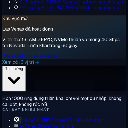
SLA uptime 99,95%
Cam kết uptime của chúng tôi
Hỗ trợ người thật 24/7
Kỹ sư thật, trong vài phút
Khu vực mới
Las Vegas đã hoạt động
Vị trí thứ 13: AMD EPYC, NVMe thuần và mạng 40 Gbps
tại Nevada. Triển khai trong 60 giây.
Triển khai tại Las Vegas →
Xem cả 13 vị trí →
Thị trường
Hơn 1000 ứng dụng triển khai chỉ với một cú nhấp, không
cài đặt, không rắc rối.
CÀI ĐẶT NHIỀU NHẤT
MikroTik CHR
RouterOS trên đám mây
aaPanel
Bảng hosting nhẹ