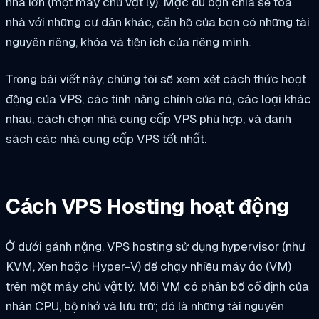
nhà lớn (một máy chủ vật lý). Mặc dù bạn chia sẻ tòa
nhà với những cư dân khác, căn hộ của bạn có những tài
nguyên riêng, khóa và tiện ích của riêng mình.
Trong bài viết này, chúng tôi sẽ xem xét cách thức hoạt
động của VPS, các tính năng chính của nó, các loại khác
nhau, cách chọn nhà cung cấp VPS phù hợp, và danh
sách các nhà cung cấp VPS tốt nhất.
Cách VPS Hosting hoạt động
Ở dưới gánh nặng, VPS hosting sử dụng hypervisor (như
KVM, Xen hoặc Hyper-V) để chạy nhiều máy ảo (VM)
trên một máy chủ vật lý. Mỗi VM có phân bổ cố định của
nhân CPU, bộ nhớ và lưu trữ; đó là những tài nguyên