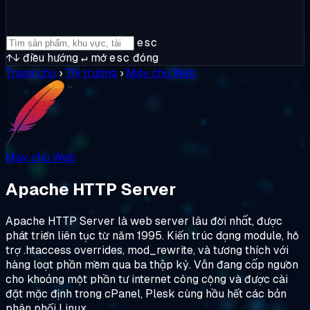
esc
↑↓
điều hướng
↵
mở
esc
đóng
Trang chủ
›
Thị trường
›
Máy chủ Web
Máy chủ Web
Apache HTTP Server
Apache HTTP Server là web server lâu đời nhất, được
phát triển liên tục từ năm 1995. Kiến trúc dạng module, hỗ
trợ .htaccess overrides, mod_rewrite, và tương thích với
hàng loạt phần mềm qua ba thập kỷ. Vẫn đang cấp nguồn
cho khoảng một phần tư internet công cộng và được cài
đặt mặc định trong cPanel, Plesk cùng hầu hết các bản
phân phối Linux.