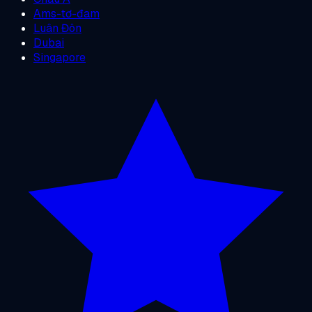
Ams-tơ-đam
Luân Đôn
Dubai
Singapore