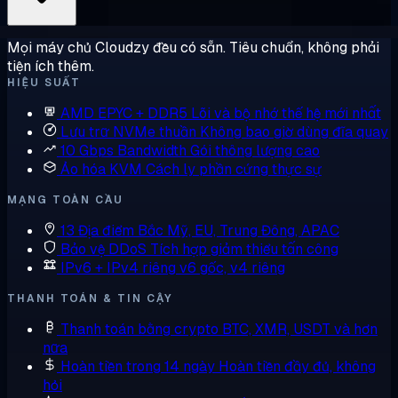
Mọi máy chủ Cloudzy đều có sẵn. Tiêu chuẩn, không phải
tiện ích thêm.
HIỆU SUẤT
AMD EPYC + DDR5
Lõi và bộ nhớ thế hệ mới nhất
Lưu trữ NVMe thuần
Không bao giờ dùng đĩa quay
10 Gbps Bandwidth
Gói thông lượng cao
Ảo hóa KVM
Cách ly phần cứng thực sự
MẠNG TOÀN CẦU
13 Địa điểm
Bắc Mỹ, EU, Trung Đông, APAC
Bảo vệ DDoS
Tích hợp giảm thiểu tấn công
IPv6 + IPv4 riêng
v6 gốc, v4 riêng
THANH TOÁN & TIN CẬY
Thanh toán bằng crypto
BTC, XMR, USDT và hơn
nữa
Hoàn tiền trong 14 ngày
Hoàn tiền đầy đủ, không
hỏi