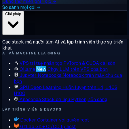
Dùng thử miễn phí 1 giờ →
So sánh mọi gói →
Giải pháp
Các stack mà người làm AI và lập trình viên thực sự triển
khai.
AI VÀ MACHINE LEARNING
VPS trí tuệ nhân tạo
PyTorch & CUDA cài sẵn
Ollama
New
Chạy LLM trên VPS của bạn
Jupyter Notebooks
Notebook trên máy chủ của
bạn
GPU Deep Learning
Huấn luyện trên L4, L40S,
H100
Anaconda
Stack dữ liệu Python, sẵn sàng
LẬP TRÌNH VIÊN & DEVOPS
Docker
Container với quyền root
GitLab
Git + CI/CD tự host