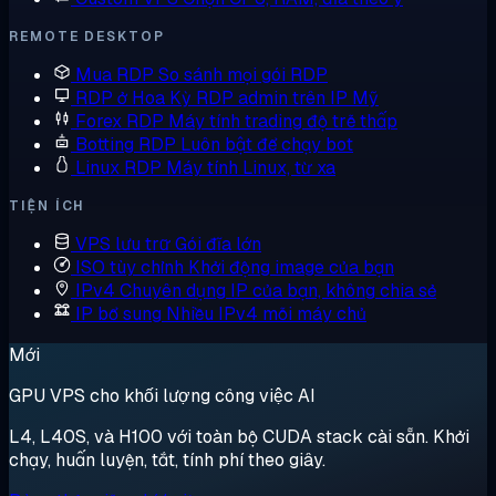
REMOTE DESKTOP
Mua RDP
So sánh mọi gói RDP
RDP ở Hoa Kỳ
RDP admin trên IP Mỹ
Forex RDP
Máy tính trading độ trễ thấp
Botting RDP
Luôn bật để chạy bot
Linux RDP
Máy tính Linux, từ xa
TIỆN ÍCH
VPS lưu trữ
Gói đĩa lớn
ISO tùy chỉnh
Khởi động image của bạn
IPv4 Chuyên dụng
IP của bạn, không chia sẻ
IP bổ sung
Nhiều IPv4 mỗi máy chủ
Mới
GPU VPS cho khối lượng công việc AI
L4, L40S, và H100 với toàn bộ CUDA stack cài sẵn. Khởi
chạy, huấn luyện, tắt, tính phí theo giây.