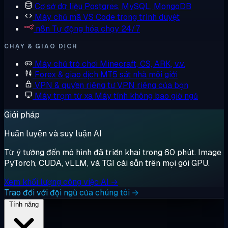
Cơ sở dữ liệu
Postgres, MySQL, MongoDB
Máy chủ mã
VS Code trong trình duyệt
n8n
Tự động hóa chạy 24/7
CHẠY & GIAO DỊCH
Máy chủ trò chơi
Minecraft, CS, ARK, v.v.
Forex & giao dịch
MT5 sát nhà môi giới
VPN & quyền riêng tư
VPN riêng của bạn
Máy trạm từ xa
Máy tính không bao giờ ngủ
Giải pháp
Huấn luyện và suy luận AI
Từ ý tưởng đến mô hình đã triển khai trong 60 phút. Image
PyTorch, CUDA, vLLM, và TGI cài sẵn trên mọi gói GPU.
Xem khối lượng công việc AI →
Trao đổi với đội ngũ của chúng tôi →
Tính năng