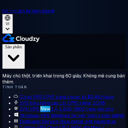
Hỗ trợ
Liên hệ kinh doanh
VI
Sản phẩm
Máy chủ thật, triển khai trong 60 giây. Không mê cung bán
thêm.
TÍNH TOÁN
Cloud VPS
EPYC dùng chung, từ $2,48/tháng
VPS hiệu năng cao
Lõi EPYC riêng, DDR5
GPU VPS
New
L4, L40S, H100 theo yêu cầu
Windows VPS
Windows Server, toàn quyền admin
Dedicated Servers
Bare metal một người thuê
Custom VPS
Chọn CPU, RAM, đĩa theo ý