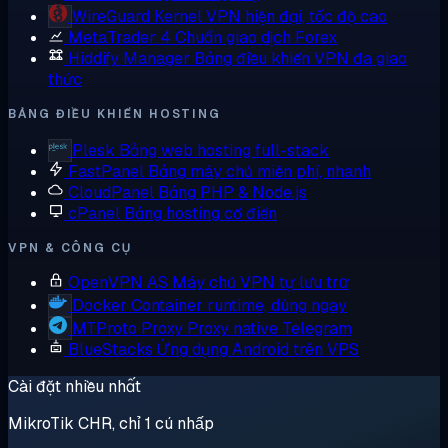
WireGuard
Kernel VPN hiện đại, tốc độ cao
MetaTrader 4
Chuẩn giao dịch Forex
Hiddify Manager
Bảng điều khiển VPN đa giao
thức
BẢNG ĐIỀU KHIỂN HOSTING
Plesk
Bảng web hosting full-stack
FastPanel
Bảng máy chủ miễn phí, nhanh
CloudPanel
Bảng PHP & Node.js
cPanel
Bảng hosting cổ điển
VPN & CÔNG CỤ
OpenVPN AS
Máy chủ VPN tự lưu trữ
Docker
Container runtime, dùng ngay
MTProto Proxy
Proxy native Telegram
BlueStacks
Ứng dụng Android trên VPS
Cài đặt nhiều nhất
MikroTik CHR, chỉ 1 cú nhấp