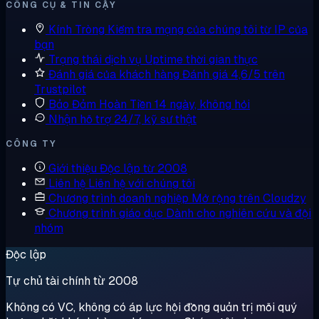
CÔNG CỤ & TIN CẬY
Kính Tròng
Kiểm tra mạng của chúng tôi từ IP của
bạn
Trạng thái dịch vụ
Uptime thời gian thực
Đánh giá của khách hàng
Đánh giá 4,6/5 trên
Trustpilot
Bảo Đảm Hoàn Tiền
14 ngày, không hỏi
Nhận hỗ trợ
24/7, kỹ sư thật
CÔNG TY
Giới thiệu
Độc lập từ 2008
Liên hệ
Liên hệ với chúng tôi
Chương trình doanh nghiệp
Mở rộng trên Cloudzy
Chương trình giáo dục
Dành cho nghiên cứu và đội
nhóm
Độc lập
Tự chủ tài chính từ 2008
Không có VC, không có áp lực hội đồng quản trị mỗi quý