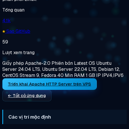
Tổng quan
4.1k
Sao GitHub
59
Lượt xem trang
Giấy phép
Apache-2.0
Phiên bản
Latest
OS
Ubuntu
Server 24.04 LTS, Ubuntu Server 22.04 LTS, Debian 12,
CentOS Stream 9, Fedora 40
Min RAM
1 GB
IP
IPV4,IPV6
Triển khai Apache HTTP Server trên VPS
← Tất cả ứng dụng
Các vị trí mặc định