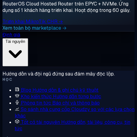
RouterOS Cloud Hosted Router trên EPYC + NVMe. Ứng
dụng số 1 khách hàng triển khai. Hoạt động trong 60 giây.
Triển khai MikroTik CHR →
Xem toàn bộ marketplace →
Định giá
Tài nguyên
Hướng dẫn và đội ngũ đứng sau đám mây độc lập.
HỌC
Blog
Hướng dẫn & ghi chú kỹ thuật
Kho kiến thức
Hướng dẫn từng bước
Phòng tin tức
Báo chí và thông báo
So sánh nhà cung cấp
Cloudzy so với các lựa chọn
khác
Tất cả tài nguyên
Hướng dẫn, tài liệu, công cụ, tin
tức