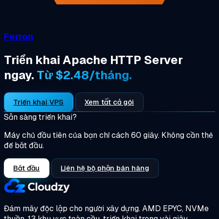
Ferron
Triển khai Apache HTTP Server
ngay.
Từ $2.48/tháng.
Triển khai VPS
Xem tất cả gói
Sẵn sàng triển khai?
Máy chủ đầu tiên của bạn chỉ cách 60 giây. Không cần thẻ
để bắt đầu.
Bắt đầu
Liên hệ bộ phận bán hàng
Đám mây độc lập cho người xây dựng.
AMD EPYC, NVMe
thuần, 13 khu vực toàn cầu, triển khai trong vài giây.