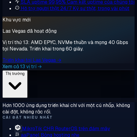
SLA uptime 99,95%
Cam kết uptime của chúng tôi
Hỗ trợ người thật 24/7
Kỹ sư thật, trong vài phút
Khu vực mới
Las Vegas đã hoạt động
Vị trí thứ 13: AMD EPYC, NVMe thuần và mạng 40 Gbps
tại Nevada. Triển khai trong 60 giây.
Triển khai tại Las Vegas →
Xem cả 13 vị trí →
Thị trường
Hơn 1000 ứng dụng triển khai chỉ với một cú nhấp, không
cài đặt, không rắc rối.
CÀI ĐẶT NHIỀU NHẤT
MikroTik CHR
RouterOS trên đám mây
aaPanel
Bảng hosting nhẹ