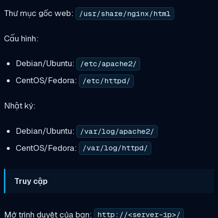
Thư mục gốc web:
/usr/share/nginx/html
Cấu hình:
Debian/Ubuntu:
/etc/apache2/
CentOS/Fedora:
/etc/httpd/
Nhật ký:
Debian/Ubuntu:
/var/log/apache2/
CentOS/Fedora:
/var/log/httpd/
Truy cập
Mở trình duyệt của bạn:
http://<server-ip>/