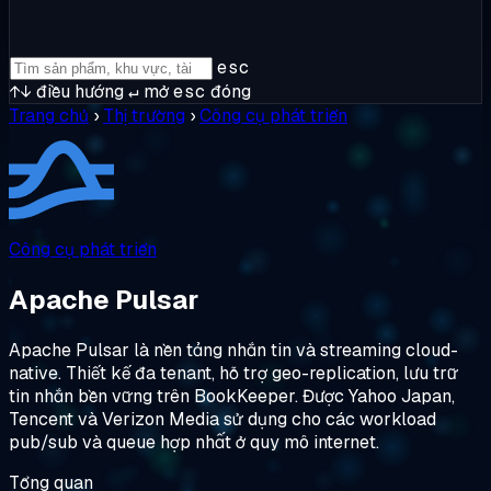
esc
↑↓
điều hướng
↵
mở
esc
đóng
Trang chủ
›
Thị trường
›
Công cụ phát triển
Công cụ phát triển
Apache Pulsar
Apache Pulsar là nền tảng nhắn tin và streaming cloud-
native. Thiết kế đa tenant, hỗ trợ geo-replication, lưu trữ
tin nhắn bền vững trên BookKeeper. Được Yahoo Japan,
Tencent và Verizon Media sử dụng cho các workload
pub/sub và queue hợp nhất ở quy mô internet.
Tổng quan