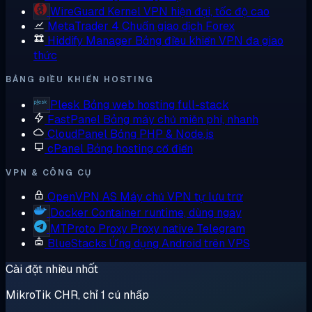
WireGuard
Kernel VPN hiện đại, tốc độ cao
MetaTrader 4
Chuẩn giao dịch Forex
Hiddify Manager
Bảng điều khiển VPN đa giao
thức
BẢNG ĐIỀU KHIỂN HOSTING
Plesk
Bảng web hosting full-stack
FastPanel
Bảng máy chủ miễn phí, nhanh
CloudPanel
Bảng PHP & Node.js
cPanel
Bảng hosting cổ điển
VPN & CÔNG CỤ
OpenVPN AS
Máy chủ VPN tự lưu trữ
Docker
Container runtime, dùng ngay
MTProto Proxy
Proxy native Telegram
BlueStacks
Ứng dụng Android trên VPS
Cài đặt nhiều nhất
MikroTik CHR, chỉ 1 cú nhấp