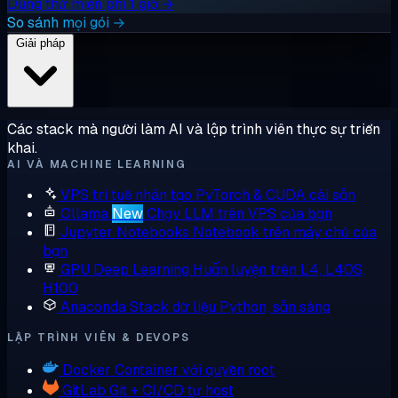
Dùng thử miễn phí 1 giờ →
So sánh mọi gói →
Giải pháp
Các stack mà người làm AI và lập trình viên thực sự triển
khai.
AI VÀ MACHINE LEARNING
VPS trí tuệ nhân tạo
PyTorch & CUDA cài sẵn
Ollama
New
Chạy LLM trên VPS của bạn
Jupyter Notebooks
Notebook trên máy chủ của
bạn
GPU Deep Learning
Huấn luyện trên L4, L40S,
H100
Anaconda
Stack dữ liệu Python, sẵn sàng
LẬP TRÌNH VIÊN & DEVOPS
Docker
Container với quyền root
GitLab
Git + CI/CD tự host