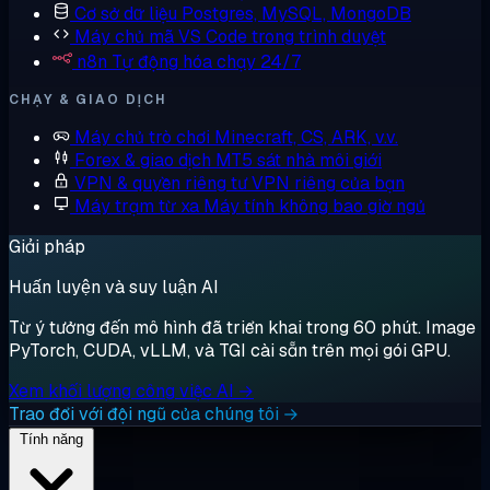
Cơ sở dữ liệu
Postgres, MySQL, MongoDB
Máy chủ mã
VS Code trong trình duyệt
n8n
Tự động hóa chạy 24/7
CHẠY & GIAO DỊCH
Máy chủ trò chơi
Minecraft, CS, ARK, v.v.
Forex & giao dịch
MT5 sát nhà môi giới
VPN & quyền riêng tư
VPN riêng của bạn
Máy trạm từ xa
Máy tính không bao giờ ngủ
Giải pháp
Huấn luyện và suy luận AI
Từ ý tưởng đến mô hình đã triển khai trong 60 phút. Image
PyTorch, CUDA, vLLM, và TGI cài sẵn trên mọi gói GPU.
Xem khối lượng công việc AI →
Trao đổi với đội ngũ của chúng tôi →
Tính năng