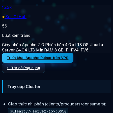
15.3k
Sao GitHub
56
Lượt xem trang
Giấy phép
Apache-2.0
Phiên bản
4.0.x LTS
OS
Ubuntu
Server 24.04 LTS
Min RAM
8 GB
IP
IPV4,IPV6
Triển khai Apache Pulsar trên VPS
← Tất cả ứng dụng
Truy cập Cluster
Giao thức nhị phân (clients/producers/consumers):
pulsar://<server-ip>:6650