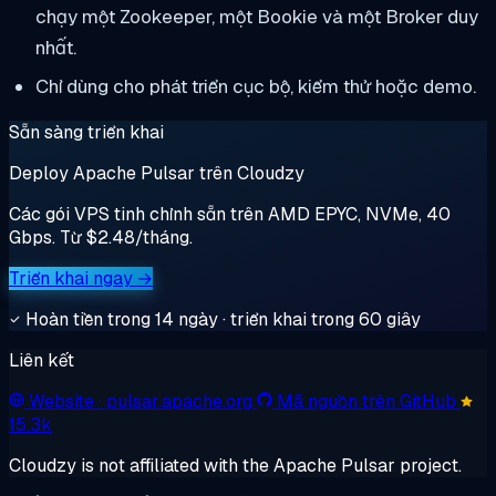
chạy một Zookeeper, một Bookie và một Broker duy
nhất.
Chỉ dùng cho phát triển cục bộ, kiểm thử hoặc demo.
Sẵn sàng triển khai
Deploy Apache Pulsar trên Cloudzy
Các gói VPS tinh chỉnh sẵn trên AMD EPYC, NVMe, 40
Gbps. Từ $2.48/tháng.
Triển khai ngay →
Hoàn tiền trong 14 ngày · triển khai trong 60 giây
Liên kết
Website
· pulsar.apache.org
Mã nguồn trên GitHub
15.3k
Cloudzy is not affiliated with the Apache Pulsar project.