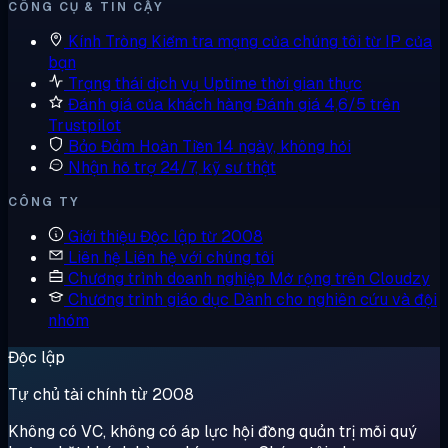
CÔNG CỤ & TIN CẬY
Kính Tròng
Kiểm tra mạng của chúng tôi từ IP của
bạn
Trạng thái dịch vụ
Uptime thời gian thực
Đánh giá của khách hàng
Đánh giá 4,6/5 trên
Trustpilot
Bảo Đảm Hoàn Tiền
14 ngày, không hỏi
Nhận hỗ trợ
24/7, kỹ sư thật
CÔNG TY
Giới thiệu
Độc lập từ 2008
Liên hệ
Liên hệ với chúng tôi
Chương trình doanh nghiệp
Mở rộng trên Cloudzy
Chương trình giáo dục
Dành cho nghiên cứu và đội
nhóm
Độc lập
Tự chủ tài chính từ 2008
Không có VC, không có áp lực hội đồng quản trị mỗi quý