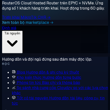
RouterOS Cloud Hosted Router trên EPYC + NVMe. Ứng
dụng số 1 khách hàng triển khai. Hoạt động trong 60 giây.
Triển khai MikroTik CHR →
Xem toàn bộ marketplace →
Định giá
Tài nguyên
Hướng dẫn và đội ngũ đứng sau đám mây độc lập.
HỌC
Blog
Hướng dẫn & ghi chú kỹ thuật
Kho kiến thức
Hướng dẫn từng bước
Phòng tin tức
Báo chí và thông báo
So sánh nhà cung cấp
Cloudzy so với các lựa chọn
khác
Tất cả tài nguyên
Hướng dẫn, tài liệu, công cụ, tin
tức