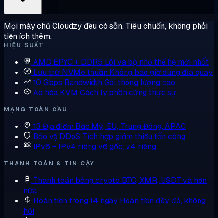
Mọi máy chủ Cloudzy đều có sẵn. Tiêu chuẩn, không phải
tiện ích thêm.
HIỆU SUẤT
AMD EPYC + DDR5
Lõi và bộ nhớ thế hệ mới nhất
Lưu trữ NVMe thuần
Không bao giờ dùng đĩa quay
10 Gbps Bandwidth
Gói thông lượng cao
Ảo hóa KVM
Cách ly phần cứng thực sự
MẠNG TOÀN CẦU
13 Địa điểm
Bắc Mỹ, EU, Trung Đông, APAC
Bảo vệ DDoS
Tích hợp giảm thiểu tấn công
IPv6 + IPv4 riêng
v6 gốc, v4 riêng
THANH TOÁN & TIN CẬY
Thanh toán bằng crypto
BTC, XMR, USDT và hơn
nữa
Hoàn tiền trong 14 ngày
Hoàn tiền đầy đủ, không
hỏi