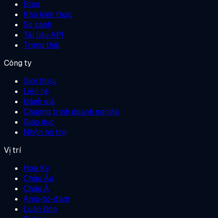
Blog
Kho kiến thức
So sánh
Tài liệu API
Trạng thái
Công ty
Giới thiệu
Liên hệ
Đánh giá
Chương trình doanh nghiệp
Giáo dục
Nhận hỗ trợ
Vị trí
Hoa Kỳ
Châu Âu
Châu Á
Ams-tơ-đam
Luân Đôn