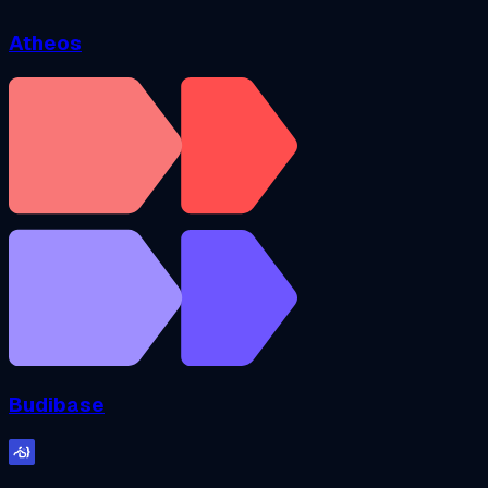
Atheos
Budibase