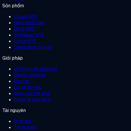
Sản phẩm
Cloud VPS
Hiệu Suất Cao
GPU VPS
Windows VPS
Linux VPS
Dedicated Server
Giải pháp
VPS trí tuệ nhân tạo
Deep Learning
Docker
Cơ sở dữ liệu
Máy chủ trò chơi
Forex & giao dịch
Tài nguyên
Định giá
Thị trường