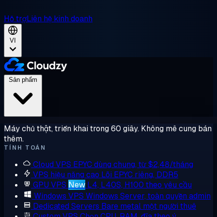
Hỗ trợ
Liên hệ kinh doanh
VI
Sản phẩm
Máy chủ thật, triển khai trong 60 giây. Không mê cung bán
thêm.
TÍNH TOÁN
Cloud VPS
EPYC dùng chung, từ $2,48/tháng
VPS hiệu năng cao
Lõi EPYC riêng, DDR5
GPU VPS
New
L4, L40S, H100 theo yêu cầu
Windows VPS
Windows Server, toàn quyền admin
Dedicated Servers
Bare metal một người thuê
Custom VPS
Chọn CPU, RAM, đĩa theo ý