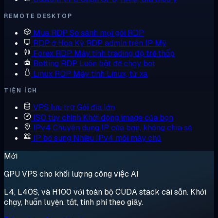
REMOTE DESKTOP
Mua RDP
So sánh mọi gói RDP
RDP ở Hoa Kỳ
RDP admin trên IP Mỹ
Forex RDP
Máy tính trading độ trễ thấp
Botting RDP
Luôn bật để chạy bot
Linux RDP
Máy tính Linux, từ xa
TIỆN ÍCH
VPS lưu trữ
Gói đĩa lớn
ISO tùy chỉnh
Khởi động image của bạn
IPv4 Chuyên dụng
IP của bạn, không chia sẻ
IP bổ sung
Nhiều IPv4 mỗi máy chủ
Mới
GPU VPS cho khối lượng công việc AI
L4, L40S, và H100 với toàn bộ CUDA stack cài sẵn. Khởi
chạy, huấn luyện, tắt, tính phí theo giây.