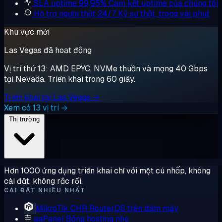
SLA uptime 99,95%
Cam kết uptime của chúng tôi
Hỗ trợ người thật 24/7
Kỹ sư thật, trong vài phút
Khu vực mới
Las Vegas đã hoạt động
Vị trí thứ 13: AMD EPYC, NVMe thuần và mạng 40 Gbps
tại Nevada. Triển khai trong 60 giây.
Triển khai tại Las Vegas →
Xem cả 13 vị trí →
Thị trường
Hơn 1000 ứng dụng triển khai chỉ với một cú nhấp, không
cài đặt, không rắc rối.
CÀI ĐẶT NHIỀU NHẤT
MikroTik CHR
RouterOS trên đám mây
aaPanel
Bảng hosting nhẹ