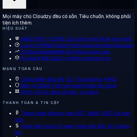
Mọi máy chủ Cloudzy đều có sẵn. Tiêu chuẩn, không phải
tiện ích thêm.
HIỆU SUẤT
AMD EPYC + DDR5
Lõi và bộ nhớ thế hệ mới nhất
Lưu trữ NVMe thuần
Không bao giờ dùng đĩa quay
10 Gbps Bandwidth
Gói thông lượng cao
Ảo hóa KVM
Cách ly phần cứng thực sự
MẠNG TOÀN CẦU
13 Địa điểm
Bắc Mỹ, EU, Trung Đông, APAC
Bảo vệ DDoS
Tích hợp giảm thiểu tấn công
IPv6 + IPv4 riêng
v6 gốc, v4 riêng
THANH TOÁN & TIN CẬY
Thanh toán bằng crypto
BTC, XMR, USDT và hơn
nữa
Hoàn tiền trong 14 ngày
Hoàn tiền đầy đủ, không
hỏi