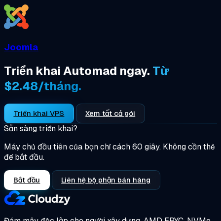
Joomla
Triển khai Automad ngay.
Từ
$2.48/tháng.
Triển khai VPS
Xem tất cả gói
Sẵn sàng triển khai?
Máy chủ đầu tiên của bạn chỉ cách 60 giây. Không cần thẻ
để bắt đầu.
Bắt đầu
Liên hệ bộ phận bán hàng
Đám mây độc lập cho người xây dựng.
AMD EPYC, NVMe