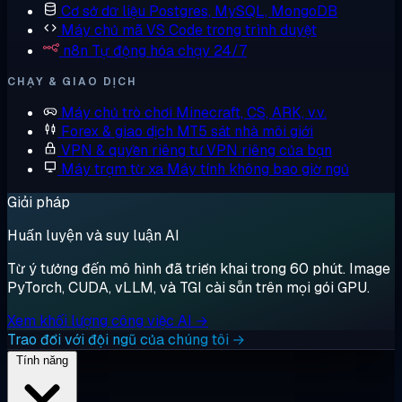
Cơ sở dữ liệu
Postgres, MySQL, MongoDB
Máy chủ mã
VS Code trong trình duyệt
n8n
Tự động hóa chạy 24/7
CHẠY & GIAO DỊCH
Máy chủ trò chơi
Minecraft, CS, ARK, v.v.
Forex & giao dịch
MT5 sát nhà môi giới
VPN & quyền riêng tư
VPN riêng của bạn
Máy trạm từ xa
Máy tính không bao giờ ngủ
Giải pháp
Huấn luyện và suy luận AI
Từ ý tưởng đến mô hình đã triển khai trong 60 phút. Image
PyTorch, CUDA, vLLM, và TGI cài sẵn trên mọi gói GPU.
Xem khối lượng công việc AI →
Trao đổi với đội ngũ của chúng tôi →
Tính năng