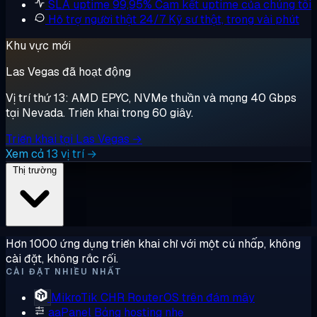
SLA uptime 99,95%
Cam kết uptime của chúng tôi
Hỗ trợ người thật 24/7
Kỹ sư thật, trong vài phút
Khu vực mới
Las Vegas đã hoạt động
Vị trí thứ 13: AMD EPYC, NVMe thuần và mạng 40 Gbps
tại Nevada. Triển khai trong 60 giây.
Triển khai tại Las Vegas →
Xem cả 13 vị trí →
Thị trường
Hơn 1000 ứng dụng triển khai chỉ với một cú nhấp, không
cài đặt, không rắc rối.
CÀI ĐẶT NHIỀU NHẤT
MikroTik CHR
RouterOS trên đám mây
aaPanel
Bảng hosting nhẹ