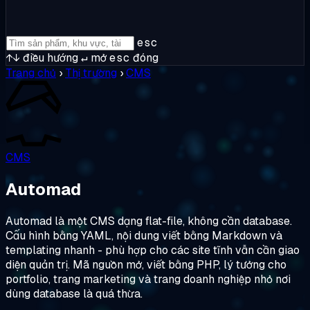
esc
↑↓
điều hướng
↵
mở
esc
đóng
Trang chủ
›
Thị trường
›
CMS
CMS
Automad
Automad là một CMS dạng flat-file, không cần database.
Cấu hình bằng YAML, nội dung viết bằng Markdown và
templating nhanh - phù hợp cho các site tĩnh vẫn cần giao
diện quản trị. Mã nguồn mở, viết bằng PHP, lý tưởng cho
portfolio, trang marketing và trang doanh nghiệp nhỏ nơi
dùng database là quá thừa.