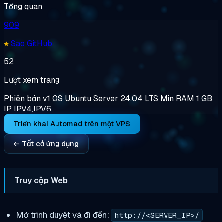
Tổng quan
909
Sao GitHub
52
Lượt xem trang
Phiên bản
v1
OS
Ubuntu Server 24.04 LTS
Min RAM
1 GB
IP
IPV4,IPV6
Triển khai Automad trên một VPS
← Tất cả ứng dụng
Truy cập Web
Mở trình duyệt và đi đến:
http://<SERVER_IP>/