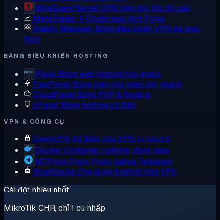
WireGuard
Kernel VPN hiện đại, tốc độ cao
MetaTrader 4
Chuẩn giao dịch Forex
Hiddify Manager
Bảng điều khiển VPN đa giao
thức
BẢNG ĐIỀU KHIỂN HOSTING
Plesk
Bảng web hosting full-stack
FastPanel
Bảng máy chủ miễn phí, nhanh
CloudPanel
Bảng PHP & Node.js
cPanel
Bảng hosting cổ điển
VPN & CÔNG CỤ
OpenVPN AS
Máy chủ VPN tự lưu trữ
Docker
Container runtime, dùng ngay
MTProto Proxy
Proxy native Telegram
BlueStacks
Ứng dụng Android trên VPS
Cài đặt nhiều nhất
MikroTik CHR, chỉ 1 cú nhấp