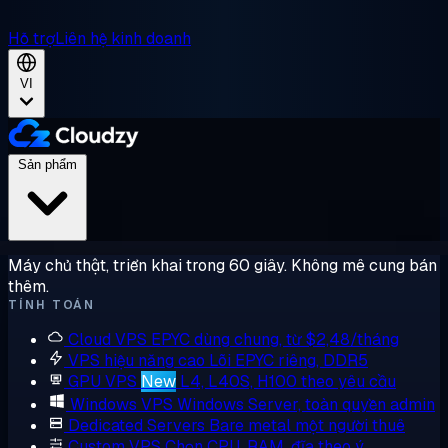
Hỗ trợ
Liên hệ kinh doanh
VI
Sản phẩm
Máy chủ thật, triển khai trong 60 giây. Không mê cung bán
thêm.
TÍNH TOÁN
Cloud VPS
EPYC dùng chung, từ $2,48/tháng
VPS hiệu năng cao
Lõi EPYC riêng, DDR5
GPU VPS
New
L4, L40S, H100 theo yêu cầu
Windows VPS
Windows Server, toàn quyền admin
Dedicated Servers
Bare metal một người thuê
Custom VPS
Chọn CPU, RAM, đĩa theo ý