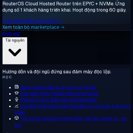
RouterOS Cloud Hosted Router trên EPYC + NVMe. Ứng
dụng số 1 khách hàng triển khai. Hoạt động trong 60 giây.
Triển khai MikroTik CHR →
Xem toàn bộ marketplace →
Định giá
Tài nguyên
Hướng dẫn và đội ngũ đứng sau đám mây độc lập.
HỌC
Blog
Hướng dẫn & ghi chú kỹ thuật
Kho kiến thức
Hướng dẫn từng bước
Phòng tin tức
Báo chí và thông báo
So sánh nhà cung cấp
Cloudzy so với các lựa chọn
khác
Tất cả tài nguyên
Hướng dẫn, tài liệu, công cụ, tin
tức