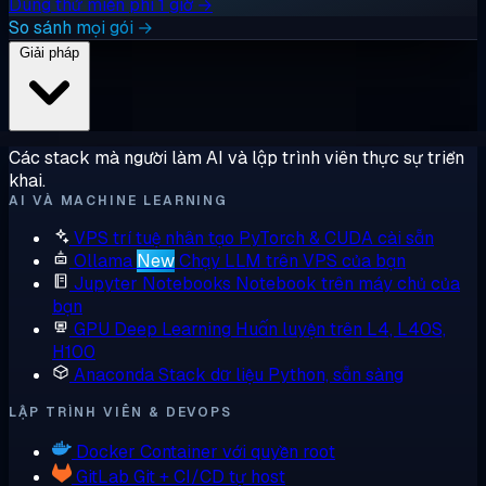
Dùng thử miễn phí 1 giờ →
So sánh mọi gói →
Giải pháp
Các stack mà người làm AI và lập trình viên thực sự triển
khai.
AI VÀ MACHINE LEARNING
VPS trí tuệ nhân tạo
PyTorch & CUDA cài sẵn
Ollama
New
Chạy LLM trên VPS của bạn
Jupyter Notebooks
Notebook trên máy chủ của
bạn
GPU Deep Learning
Huấn luyện trên L4, L40S,
H100
Anaconda
Stack dữ liệu Python, sẵn sàng
LẬP TRÌNH VIÊN & DEVOPS
Docker
Container với quyền root
GitLab
Git + CI/CD tự host