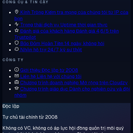
CÔNG CỤ & TIN CẬY
Kính Tròng
Kiểm tra mạng của chúng tôi từ IP của
bạn
Trạng thái dịch vụ
Uptime thời gian thực
Đánh giá của khách hàng
Đánh giá 4,6/5 trên
Trustpilot
Bảo Đảm Hoàn Tiền
14 ngày, không hỏi
Nhận hỗ trợ
24/7, kỹ sư thật
CÔNG TY
Giới thiệu
Độc lập từ 2008
Liên hệ
Liên hệ với chúng tôi
Chương trình doanh nghiệp
Mở rộng trên Cloudzy
Chương trình giáo dục
Dành cho nghiên cứu và đội
nhóm
Độc lập
Tự chủ tài chính từ 2008
Không có VC, không có áp lực hội đồng quản trị mỗi quý