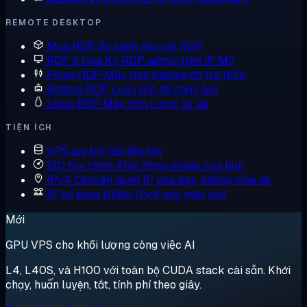
REMOTE DESKTOP
Mua RDP
So sánh mọi gói RDP
RDP ở Hoa Kỳ
RDP admin trên IP Mỹ
Forex RDP
Máy tính trading độ trễ thấp
Botting RDP
Luôn bật để chạy bot
Linux RDP
Máy tính Linux, từ xa
TIỆN ÍCH
VPS lưu trữ
Gói đĩa lớn
ISO tùy chỉnh
Khởi động image của bạn
IPv4 Chuyên dụng
IP của bạn, không chia sẻ
IP bổ sung
Nhiều IPv4 mỗi máy chủ
Mới
GPU VPS cho khối lượng công việc AI
L4, L40S, và H100 với toàn bộ CUDA stack cài sẵn. Khởi
chạy, huấn luyện, tắt, tính phí theo giây.