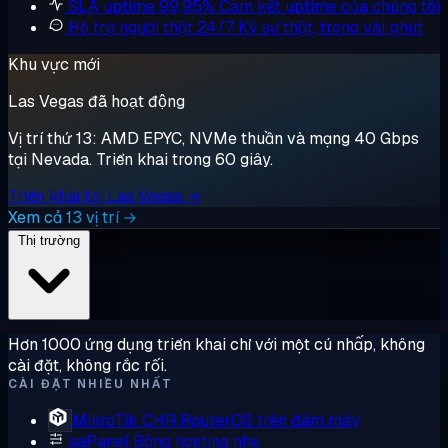
SLA uptime 99,95%
Cam kết uptime của chúng tôi
Hỗ trợ người thật 24/7
Kỹ sư thật, trong vài phút
Khu vực mới
Las Vegas đã hoạt động
Vị trí thứ 13: AMD EPYC, NVMe thuần và mạng 40 Gbps
tại Nevada. Triển khai trong 60 giây.
Triển khai tại Las Vegas →
Xem cả 13 vị trí →
Thị trường
Hơn 1000 ứng dụng triển khai chỉ với một cú nhấp, không
cài đặt, không rắc rối.
CÀI ĐẶT NHIỀU NHẤT
MikroTik CHR
RouterOS trên đám mây
aaPanel
Bảng hosting nhẹ