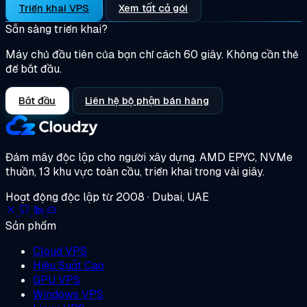
Triển khai VPS
Xem tất cả gói
Sẵn sàng triển khai?
Máy chủ đầu tiên của bạn chỉ cách 60 giây. Không cần thẻ
để bắt đầu.
Bắt đầu
Liên hệ bộ phận bán hàng
Đám mây độc lập cho người xây dựng.
AMD EPYC, NVMe
thuần, 13 khu vực toàn cầu, triển khai trong vài giây.
Hoạt động độc lập từ 2008 · Dubai, UAE
Sản phẩm
Cloud VPS
Hiệu Suất Cao
GPU VPS
Windows VPS