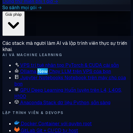
Dùng thử miễn phí 1 giờ →
So sánh mọi gói →
Giải pháp
Các stack mà người làm AI và lập trình viên thực sự triển
khai.
AI VÀ MACHINE LEARNING
VPS trí tuệ nhân tạo
PyTorch & CUDA cài sẵn
Ollama
New
Chạy LLM trên VPS của bạn
Jupyter Notebooks
Notebook trên máy chủ của
bạn
GPU Deep Learning
Huấn luyện trên L4, L40S,
H100
Anaconda
Stack dữ liệu Python, sẵn sàng
LẬP TRÌNH VIÊN & DEVOPS
Docker
Container với quyền root
GitLab
Git + CI/CD tự host