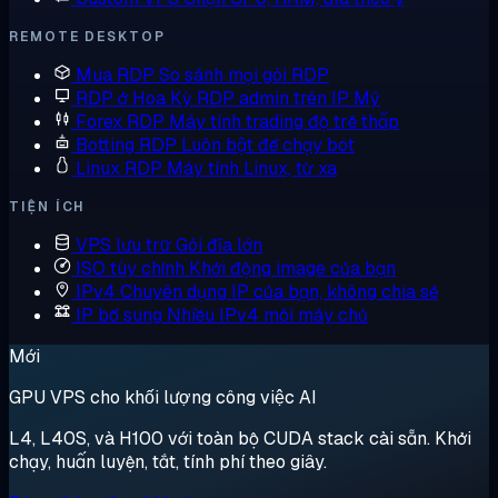
REMOTE DESKTOP
Mua RDP
So sánh mọi gói RDP
RDP ở Hoa Kỳ
RDP admin trên IP Mỹ
Forex RDP
Máy tính trading độ trễ thấp
Botting RDP
Luôn bật để chạy bot
Linux RDP
Máy tính Linux, từ xa
TIỆN ÍCH
VPS lưu trữ
Gói đĩa lớn
ISO tùy chỉnh
Khởi động image của bạn
IPv4 Chuyên dụng
IP của bạn, không chia sẻ
IP bổ sung
Nhiều IPv4 mỗi máy chủ
Mới
GPU VPS cho khối lượng công việc AI
L4, L40S, và H100 với toàn bộ CUDA stack cài sẵn. Khởi
chạy, huấn luyện, tắt, tính phí theo giây.