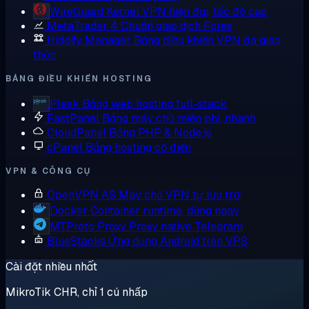
WireGuard
Kernel VPN hiện đại, tốc độ cao
MetaTrader 4
Chuẩn giao dịch Forex
Hiddify Manager
Bảng điều khiển VPN đa giao
thức
BẢNG ĐIỀU KHIỂN HOSTING
Plesk
Bảng web hosting full-stack
FastPanel
Bảng máy chủ miễn phí, nhanh
CloudPanel
Bảng PHP & Node.js
cPanel
Bảng hosting cổ điển
VPN & CÔNG CỤ
OpenVPN AS
Máy chủ VPN tự lưu trữ
Docker
Container runtime, dùng ngay
MTProto Proxy
Proxy native Telegram
BlueStacks
Ứng dụng Android trên VPS
Cài đặt nhiều nhất
MikroTik CHR, chỉ 1 cú nhấp