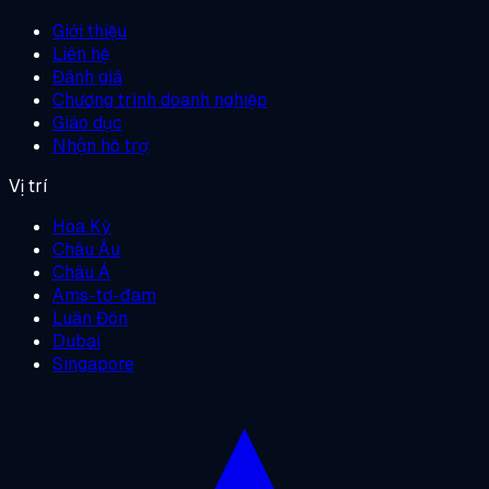
Giới thiệu
Liên hệ
Đánh giá
Chương trình doanh nghiệp
Giáo dục
Nhận hỗ trợ
Vị trí
Hoa Kỳ
Châu Âu
Châu Á
Ams-tơ-đam
Luân Đôn
Dubai
Singapore