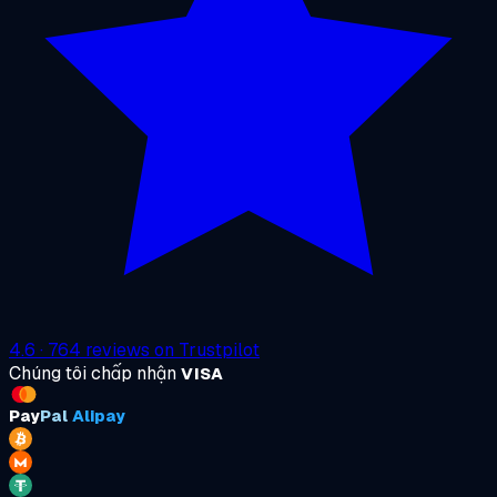
4.6
·
764
reviews on
Trustpilot
Chúng tôi chấp nhận
VISA
Pay
Pal
Alipay