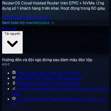
RouterOS Cloud Hosted Router trên EPYC + NVMe. Ứng
dụng số 1 khách hàng triển khai. Hoạt động trong 60 giây.
Triển khai MikroTik CHR →
Xem toàn bộ marketplace →
Định giá
Tài nguyên
Hướng dẫn và đội ngũ đứng sau đám mây độc lập.
HỌC
Blog
Hướng dẫn & ghi chú kỹ thuật
Kho kiến thức
Hướng dẫn từng bước
Phòng tin tức
Báo chí và thông báo
So sánh nhà cung cấp
Cloudzy so với các lựa chọn
khác
Tất cả tài nguyên
Hướng dẫn, tài liệu, công cụ, tin
tức