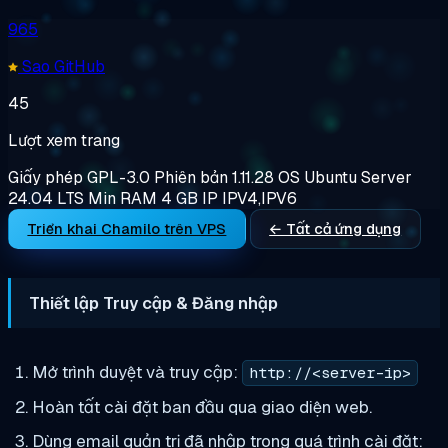
965
Sao GitHub
45
Lượt xem trang
Giấy phép
GPL-3.0
Phiên bản
1.11.28
OS
Ubuntu Server
24.04 LTS
Min RAM
4 GB
IP
IPV4,IPV6
Triển khai Chamilo trên VPS
← Tất cả ứng dụng
Thiết lập Truy cập & Đăng nhập
Mở trình duyệt và truy cập:
http://<server-ip>
Hoàn tất cài đặt ban đầu qua giao diện web.
Dùng email quản trị đã nhập trong quá trình cài đặt: