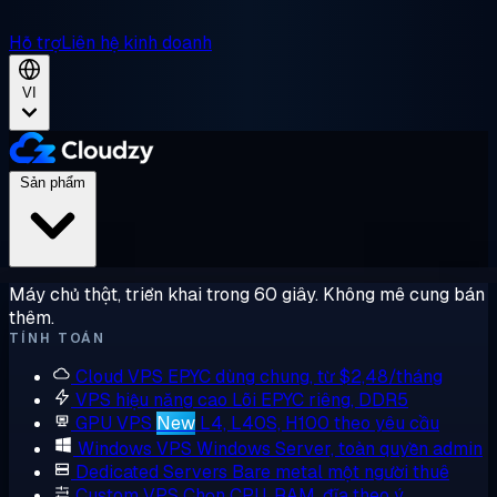
Hỗ trợ
Liên hệ kinh doanh
VI
Sản phẩm
Máy chủ thật, triển khai trong 60 giây. Không mê cung bán
thêm.
TÍNH TOÁN
Cloud VPS
EPYC dùng chung, từ $2,48/tháng
VPS hiệu năng cao
Lõi EPYC riêng, DDR5
GPU VPS
New
L4, L40S, H100 theo yêu cầu
Windows VPS
Windows Server, toàn quyền admin
Dedicated Servers
Bare metal một người thuê
Custom VPS
Chọn CPU, RAM, đĩa theo ý