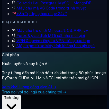
Cơ sở dữ liệu
Postgres, MySQL, MongoDB
Máy chủ mã
VS Code trong trình duyệt
n8n
Tự động hóa chạy 24/7
CHẠY & GIAO DỊCH
Máy chủ trò chơi
Minecraft, CS, ARK, v.v.
Forex & giao dịch
MT5 sát nhà môi giới
VPN & quyền riêng tư
VPN riêng của bạn
Máy trạm từ xa
Máy tính không bao giờ ngủ
Giải pháp
Huấn luyện và suy luận AI
Từ ý tưởng đến mô hình đã triển khai trong 60 phút. Image
PyTorch, CUDA, vLLM, và TGI cài sẵn trên mọi gói GPU.
Xem khối lượng công việc AI →
Trao đổi với đội ngũ của chúng tôi →
Tính năng