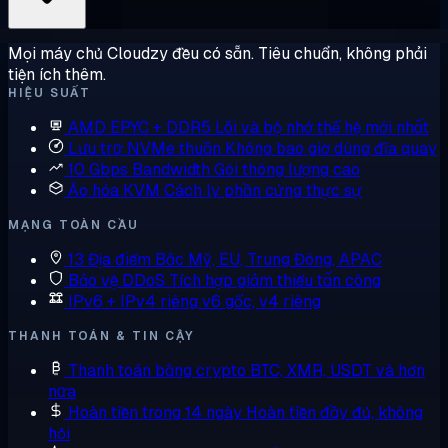
Mọi máy chủ Cloudzy đều có sẵn. Tiêu chuẩn, không phải
tiện ích thêm.
HIỆU SUẤT
AMD EPYC + DDR5
Lõi và bộ nhớ thế hệ mới nhất
Lưu trữ NVMe thuần
Không bao giờ dùng đĩa quay
10 Gbps Bandwidth
Gói thông lượng cao
Ảo hóa KVM
Cách ly phần cứng thực sự
MẠNG TOÀN CẦU
13 Địa điểm
Bắc Mỹ, EU, Trung Đông, APAC
Bảo vệ DDoS
Tích hợp giảm thiểu tấn công
IPv6 + IPv4 riêng
v6 gốc, v4 riêng
THANH TOÁN & TIN CẬY
Thanh toán bằng crypto
BTC, XMR, USDT và hơn
nữa
Hoàn tiền trong 14 ngày
Hoàn tiền đầy đủ, không
hỏi