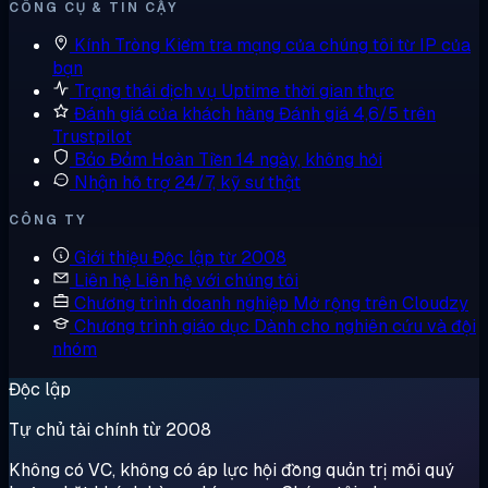
CÔNG CỤ & TIN CẬY
Kính Tròng
Kiểm tra mạng của chúng tôi từ IP của
bạn
Trạng thái dịch vụ
Uptime thời gian thực
Đánh giá của khách hàng
Đánh giá 4,6/5 trên
Trustpilot
Bảo Đảm Hoàn Tiền
14 ngày, không hỏi
Nhận hỗ trợ
24/7, kỹ sư thật
CÔNG TY
Giới thiệu
Độc lập từ 2008
Liên hệ
Liên hệ với chúng tôi
Chương trình doanh nghiệp
Mở rộng trên Cloudzy
Chương trình giáo dục
Dành cho nghiên cứu và đội
nhóm
Độc lập
Tự chủ tài chính từ 2008
Không có VC, không có áp lực hội đồng quản trị mỗi quý