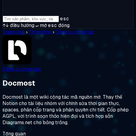
esc
↑↓
điều hướng
↵
mở
esc
đóng
Trang chủ
›
Thị trường
›
Công cụ cộng tác
Công cụ cộng tác
Docmost
Docmost là một wiki cộng tác mã nguồn mở. Thay thế
Notion cho tài liệu nhóm với chỉnh sửa thời gian thực,
spaces, phân cấp trang và phân quyền chi tiết. Cấp phép
AGPL, với trình soạn thảo hiện đại và tích hợp sẵn
Diagrams.net cho bảng trắng.
Tổng quan