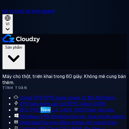
Hỗ trợ
Liên hệ kinh doanh
VI
Sản phẩm
Máy chủ thật, triển khai trong 60 giây. Không mê cung bán
thêm.
TÍNH TOÁN
Cloud VPS
EPYC dùng chung, từ $2,48/tháng
VPS hiệu năng cao
Lõi EPYC riêng, DDR5
GPU VPS
New
L4, L40S, H100 theo yêu cầu
Windows VPS
Windows Server, toàn quyền admin
Dedicated Servers
Bare metal một người thuê
Custom VPS
Chọn CPU, RAM, đĩa theo ý