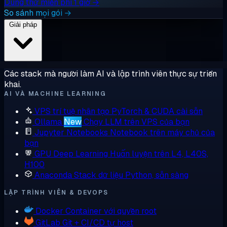
Dùng thử miễn phí 1 giờ →
So sánh mọi gói →
Giải pháp
Các stack mà người làm AI và lập trình viên thực sự triển
khai.
AI VÀ MACHINE LEARNING
VPS trí tuệ nhân tạo
PyTorch & CUDA cài sẵn
Ollama
New
Chạy LLM trên VPS của bạn
Jupyter Notebooks
Notebook trên máy chủ của
bạn
GPU Deep Learning
Huấn luyện trên L4, L40S,
H100
Anaconda
Stack dữ liệu Python, sẵn sàng
LẬP TRÌNH VIÊN & DEVOPS
Docker
Container với quyền root
GitLab
Git + CI/CD tự host