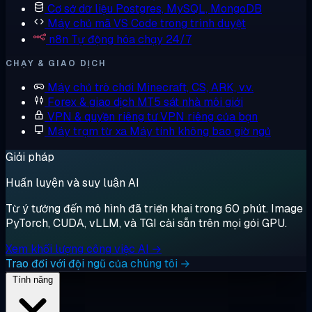
Cơ sở dữ liệu
Postgres, MySQL, MongoDB
Máy chủ mã
VS Code trong trình duyệt
n8n
Tự động hóa chạy 24/7
CHẠY & GIAO DỊCH
Máy chủ trò chơi
Minecraft, CS, ARK, v.v.
Forex & giao dịch
MT5 sát nhà môi giới
VPN & quyền riêng tư
VPN riêng của bạn
Máy trạm từ xa
Máy tính không bao giờ ngủ
Giải pháp
Huấn luyện và suy luận AI
Từ ý tưởng đến mô hình đã triển khai trong 60 phút. Image
PyTorch, CUDA, vLLM, và TGI cài sẵn trên mọi gói GPU.
Xem khối lượng công việc AI →
Trao đổi với đội ngũ của chúng tôi →
Tính năng