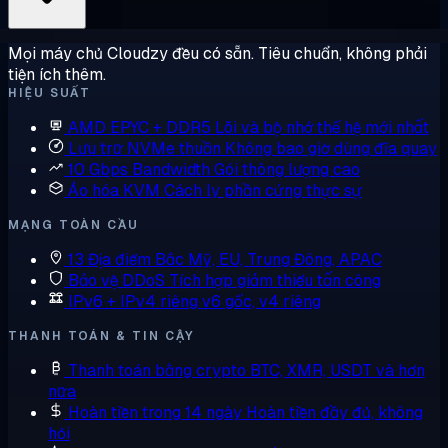
Mọi máy chủ Cloudzy đều có sẵn. Tiêu chuẩn, không phải
tiện ích thêm.
HIỆU SUẤT
AMD EPYC + DDR5
Lõi và bộ nhớ thế hệ mới nhất
Lưu trữ NVMe thuần
Không bao giờ dùng đĩa quay
10 Gbps Bandwidth
Gói thông lượng cao
Ảo hóa KVM
Cách ly phần cứng thực sự
MẠNG TOÀN CẦU
13 Địa điểm
Bắc Mỹ, EU, Trung Đông, APAC
Bảo vệ DDoS
Tích hợp giảm thiểu tấn công
IPv6 + IPv4 riêng
v6 gốc, v4 riêng
THANH TOÁN & TIN CẬY
Thanh toán bằng crypto
BTC, XMR, USDT và hơn
nữa
Hoàn tiền trong 14 ngày
Hoàn tiền đầy đủ, không
hỏi