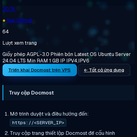
20.7k
Sao GitHub
64
Lượt xem trang
Giấy phép
AGPL-3.0
Phiên bản
Latest
OS
Ubuntu Server
24.04 LTS
Min RAM
1 GB
IP
IPV4,IPV6
Triển khai Docmost trên VPS
← Tất cả ứng dụng
Truy cập Docmost
Mở trình duyệt và điều hướng đến:
https://<SERVER_IP>
Truy cập trang thiết lập Docmost để cấu hình