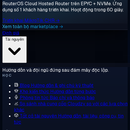
RouterOS Cloud Hosted Router trên EPYC + NVMe. Ứng
dụng số 1 khách hàng triển khai. Hoạt động trong 60 giây.
Triển khai MikroTik CHR →
Xem toàn bộ marketplace →
Định giá
Tài nguyên
Hướng dẫn và đội ngũ đứng sau đám mây độc lập.
HỌC
Blog
Hướng dẫn & ghi chú kỹ thuật
Kho kiến thức
Hướng dẫn từng bước
Phòng tin tức
Báo chí và thông báo
So sánh nhà cung cấp
Cloudzy so với các lựa chọn
khác
Tất cả tài nguyên
Hướng dẫn, tài liệu, công cụ, tin
tức