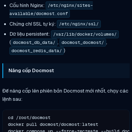
Cấu hình Nginx:
/etc/nginx/sites-
available/docmost.conf
Chứng chỉ SSL tự ký:
/etc/nginx/ssl/
Dữ liệu persistent:
/var/lib/docker/volumes/
(
,
,
docmost_db_data/
docmost_docmost/
)
docmost_redis_data/
Nâng cấp Docmost
Để nâng cấp lên phiên bản Docmost mới nhất, chạy các
lệnh sau:
cd /root/docmost

docker pull docmost/docmost:latest
