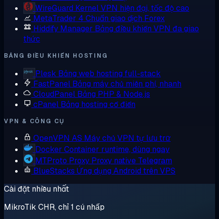
WireGuard
Kernel VPN hiện đại, tốc độ cao
MetaTrader 4
Chuẩn giao dịch Forex
Hiddify Manager
Bảng điều khiển VPN đa giao
thức
BẢNG ĐIỀU KHIỂN HOSTING
Plesk
Bảng web hosting full-stack
FastPanel
Bảng máy chủ miễn phí, nhanh
CloudPanel
Bảng PHP & Node.js
cPanel
Bảng hosting cổ điển
VPN & CÔNG CỤ
OpenVPN AS
Máy chủ VPN tự lưu trữ
Docker
Container runtime, dùng ngay
MTProto Proxy
Proxy native Telegram
BlueStacks
Ứng dụng Android trên VPS
Cài đặt nhiều nhất
MikroTik CHR, chỉ 1 cú nhấp