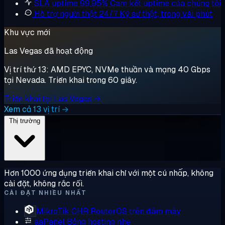
SLA uptime 99,95%
Cam kết uptime của chúng tôi
Hỗ trợ người thật 24/7
Kỹ sư thật, trong vài phút
Khu vực mới
Las Vegas đã hoạt động
Vị trí thứ 13: AMD EPYC, NVMe thuần và mạng 40 Gbps
tại Nevada. Triển khai trong 60 giây.
Triển khai tại Las Vegas →
Xem cả 13 vị trí →
Thị trường
Hơn 1000 ứng dụng triển khai chỉ với một cú nhấp, không
cài đặt, không rắc rối.
CÀI ĐẶT NHIỀU NHẤT
MikroTik CHR
RouterOS trên đám mây
aaPanel
Bảng hosting nhẹ