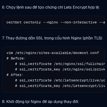
6. Chạy lệnh sau để tạo chứng chỉ Lets Encrypt hợp lệ:
certbot certonly --nginx --non-interactive --a
7. Thay đường dẫn SSL trong cấu hình Nginx (phần TLS):
vim /etc/nginx/sites-available/docmost.conf

# Before:

    # ssl_certificate /etc/nginx/ssl/fullchain.
    # ssl_certificate_key /etc/nginx/ssl/privke
# After:

    # ssl_certificate /etc/letsencrypt/live/you
8. Khởi động lại Nginx để áp dụng thay đổi: