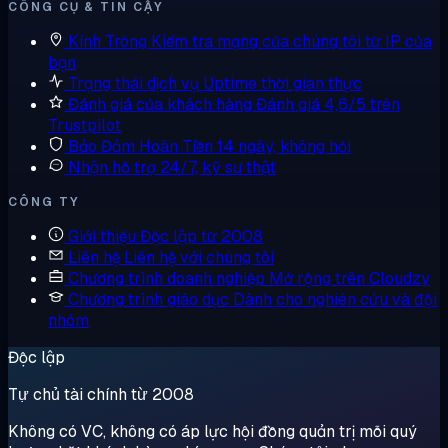
CÔNG CỤ & TIN CẬY
Kính Tròng
Kiểm tra mạng của chúng tôi từ IP của
bạn
Trạng thái dịch vụ
Uptime thời gian thực
Đánh giá của khách hàng
Đánh giá 4,6/5 trên
Trustpilot
Bảo Đảm Hoàn Tiền
14 ngày, không hỏi
Nhận hỗ trợ
24/7, kỹ sư thật
CÔNG TY
Giới thiệu
Độc lập từ 2008
Liên hệ
Liên hệ với chúng tôi
Chương trình doanh nghiệp
Mở rộng trên Cloudzy
Chương trình giáo dục
Dành cho nghiên cứu và đội
nhóm
Độc lập
Tự chủ tài chính từ 2008
Không có VC, không có áp lực hội đồng quản trị mỗi quý