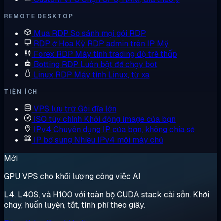
REMOTE DESKTOP
Mua RDP
So sánh mọi gói RDP
RDP ở Hoa Kỳ
RDP admin trên IP Mỹ
Forex RDP
Máy tính trading độ trễ thấp
Botting RDP
Luôn bật để chạy bot
Linux RDP
Máy tính Linux, từ xa
TIỆN ÍCH
VPS lưu trữ
Gói đĩa lớn
ISO tùy chỉnh
Khởi động image của bạn
IPv4 Chuyên dụng
IP của bạn, không chia sẻ
IP bổ sung
Nhiều IPv4 mỗi máy chủ
Mới
GPU VPS cho khối lượng công việc AI
L4, L40S, và H100 với toàn bộ CUDA stack cài sẵn. Khởi
chạy, huấn luyện, tắt, tính phí theo giây.