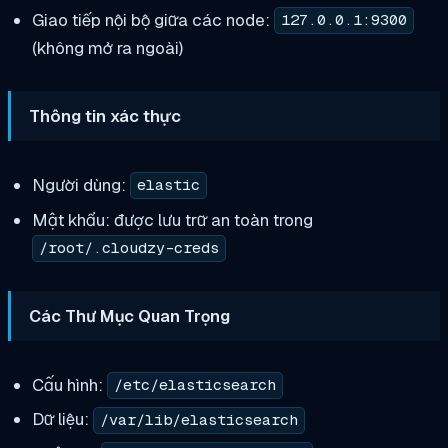
Giao tiếp nội bộ giữa các node:
127.0.0.1:9300
(không mở ra ngoài)
Thông tin xác thực
Người dùng:
elastic
Mật khẩu: được lưu trữ an toàn trong
/root/.cloudzy-creds
Các Thư Mục Quan Trọng
Cấu hình:
/etc/elasticsearch
Dữ liệu:
/var/lib/elasticsearch