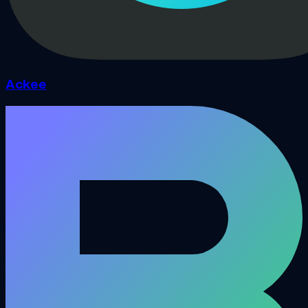
Ackee