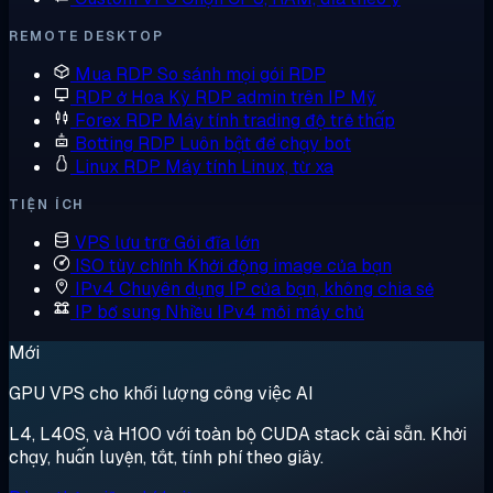
REMOTE DESKTOP
Mua RDP
So sánh mọi gói RDP
RDP ở Hoa Kỳ
RDP admin trên IP Mỹ
Forex RDP
Máy tính trading độ trễ thấp
Botting RDP
Luôn bật để chạy bot
Linux RDP
Máy tính Linux, từ xa
TIỆN ÍCH
VPS lưu trữ
Gói đĩa lớn
ISO tùy chỉnh
Khởi động image của bạn
IPv4 Chuyên dụng
IP của bạn, không chia sẻ
IP bổ sung
Nhiều IPv4 mỗi máy chủ
Mới
GPU VPS cho khối lượng công việc AI
L4, L40S, và H100 với toàn bộ CUDA stack cài sẵn. Khởi
chạy, huấn luyện, tắt, tính phí theo giây.