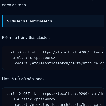
cách an toàn.
Ví dụ lệnh Elasticsearch
Kiểm tra trạng thái cluster:
curl -X GET -k "https://localhost:9200/_cluster
  -u elastic:<password> 

Liệt kê tất cả các index:
curl -X GET -k "https://localhost:9200/_cat/ind
  -u elastic:<password> 
