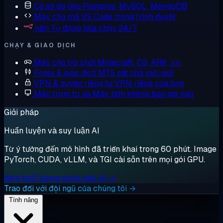
Cơ sở dữ liệu
Postgres, MySQL, MongoDB
Máy chủ mã
VS Code trong trình duyệt
n8n
Tự động hóa chạy 24/7
CHẠY & GIAO DỊCH
Máy chủ trò chơi
Minecraft, CS, ARK, v.v.
Forex & giao dịch
MT5 sát nhà môi giới
VPN & quyền riêng tư
VPN riêng của bạn
Máy trạm từ xa
Máy tính không bao giờ ngủ
Giải pháp
Huấn luyện và suy luận AI
Từ ý tưởng đến mô hình đã triển khai trong 60 phút. Image
PyTorch, CUDA, vLLM, và TGI cài sẵn trên mọi gói GPU.
Xem khối lượng công việc AI →
Trao đổi với đội ngũ của chúng tôi →
Tính năng