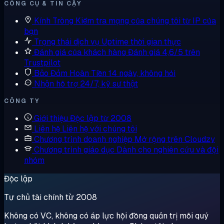
CÔNG CỤ & TIN CẬY
Kính Tròng
Kiểm tra mạng của chúng tôi từ IP của
bạn
Trạng thái dịch vụ
Uptime thời gian thực
Đánh giá của khách hàng
Đánh giá 4,6/5 trên
Trustpilot
Bảo Đảm Hoàn Tiền
14 ngày, không hỏi
Nhận hỗ trợ
24/7, kỹ sư thật
CÔNG TY
Giới thiệu
Độc lập từ 2008
Liên hệ
Liên hệ với chúng tôi
Chương trình doanh nghiệp
Mở rộng trên Cloudzy
Chương trình giáo dục
Dành cho nghiên cứu và đội
nhóm
Độc lập
Tự chủ tài chính từ 2008
Không có VC, không có áp lực hội đồng quản trị mỗi quý