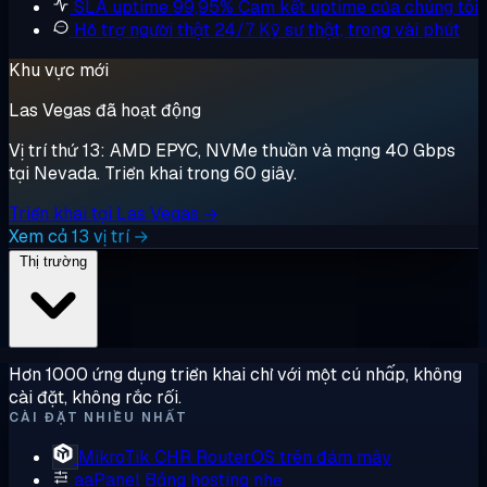
SLA uptime 99,95%
Cam kết uptime của chúng tôi
Hỗ trợ người thật 24/7
Kỹ sư thật, trong vài phút
Khu vực mới
Las Vegas đã hoạt động
Vị trí thứ 13: AMD EPYC, NVMe thuần và mạng 40 Gbps
tại Nevada. Triển khai trong 60 giây.
Triển khai tại Las Vegas →
Xem cả 13 vị trí →
Thị trường
Hơn 1000 ứng dụng triển khai chỉ với một cú nhấp, không
cài đặt, không rắc rối.
CÀI ĐẶT NHIỀU NHẤT
MikroTik CHR
RouterOS trên đám mây
aaPanel
Bảng hosting nhẹ