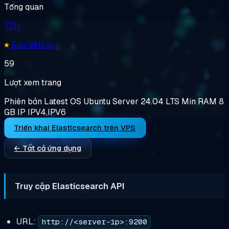
Tổng quan
77.1k
Sao GitHub
59
Lượt xem trang
Phiên bản
Latest
OS
Ubuntu Server 24.04 LTS
Min RAM
8
GB
IP
IPV4,IPV6
Triển khai Elasticsearch trên VPS
← Tất cả ứng dụng
Truy cập Elasticsearch API
URL:
http://<server-ip>:9200