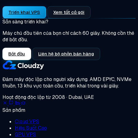
Triển khai VPS
Xem tất cả gói
Sẵn sàng triển khai?
Máy chủ đầu tiên của bạn chỉ cách 60 giây. Không cần thẻ
để bắt đầu.
Bắt đầu
Liên hệ bộ phận bán hàng
Đám mây độc lập cho người xây dựng.
AMD EPYC, NVMe
thuần, 13 khu vực toàn cầu, triển khai trong vài giây.
Hoạt động độc lập từ 2008 · Dubai, UAE
Sản phẩm
Cloud VPS
Hiệu Suất Cao
GPU VPS