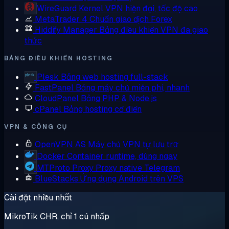
WireGuard
Kernel VPN hiện đại, tốc độ cao
MetaTrader 4
Chuẩn giao dịch Forex
Hiddify Manager
Bảng điều khiển VPN đa giao
thức
BẢNG ĐIỀU KHIỂN HOSTING
Plesk
Bảng web hosting full-stack
FastPanel
Bảng máy chủ miễn phí, nhanh
CloudPanel
Bảng PHP & Node.js
cPanel
Bảng hosting cổ điển
VPN & CÔNG CỤ
OpenVPN AS
Máy chủ VPN tự lưu trữ
Docker
Container runtime, dùng ngay
MTProto Proxy
Proxy native Telegram
BlueStacks
Ứng dụng Android trên VPS
Cài đặt nhiều nhất
MikroTik CHR, chỉ 1 cú nhấp