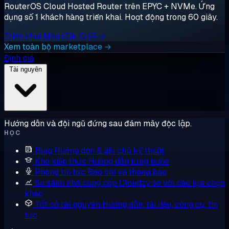
RouterOS Cloud Hosted Router trên EPYC + NVMe. Ứng
dụng số 1 khách hàng triển khai. Hoạt động trong 60 giây.
Triển khai MikroTik CHR →
Xem toàn bộ marketplace →
Định giá
Tài nguyên
Hướng dẫn và đội ngũ đứng sau đám mây độc lập.
HỌC
Blog
Hướng dẫn & ghi chú kỹ thuật
Kho kiến thức
Hướng dẫn từng bước
Phòng tin tức
Báo chí và thông báo
So sánh nhà cung cấp
Cloudzy so với các lựa chọn
khác
Tất cả tài nguyên
Hướng dẫn, tài liệu, công cụ, tin
tức