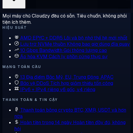
Mọi máy chủ Cloudzy đều có sẵn. Tiêu chuẩn, không phải
tiện ích thêm.
HIỆU SUẤT
AMD EPYC + DDR5
Lõi và bộ nhớ thế hệ mới nhất
Lưu trữ NVMe thuần
Không bao giờ dùng đĩa quay
10 Gbps Bandwidth
Gói thông lượng cao
Ảo hóa KVM
Cách ly phần cứng thực sự
MẠNG TOÀN CẦU
13 Địa điểm
Bắc Mỹ, EU, Trung Đông, APAC
Bảo vệ DDoS
Tích hợp giảm thiểu tấn công
IPv6 + IPv4 riêng
v6 gốc, v4 riêng
THANH TOÁN & TIN CẬY
Thanh toán bằng crypto
BTC, XMR, USDT và hơn
nữa
Hoàn tiền trong 14 ngày
Hoàn tiền đầy đủ, không
hỏi