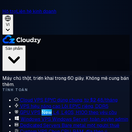
Hỗ trợ
Liên hệ kinh doanh
VI
Sản phẩm
Máy chủ thật, triển khai trong 60 giây. Không mê cung bán
thêm.
TÍNH TOÁN
Cloud VPS
EPYC dùng chung, từ $2,48/tháng
VPS hiệu năng cao
Lõi EPYC riêng, DDR5
GPU VPS
New
L4, L40S, H100 theo yêu cầu
Windows VPS
Windows Server, toàn quyền admin
Dedicated Servers
Bare metal một người thuê
Custom VPS
Chọn CPU, RAM, đĩa theo ý