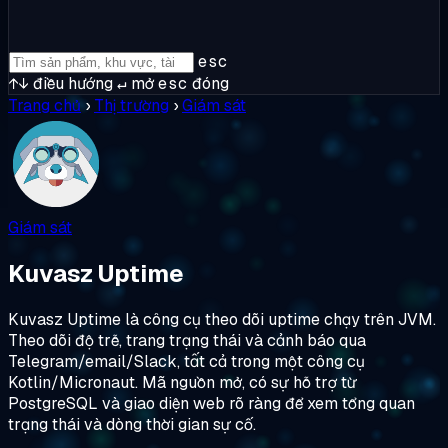
esc
↑↓
điều hướng
↵
mở
esc
đóng
Trang chủ
›
Thị trường
›
Giám sát
Giám sát
Kuvasz Uptime
Kuvasz Uptime là công cụ theo dõi uptime chạy trên JVM.
Theo dõi độ trễ, trang trạng thái và cảnh báo qua
Telegram/email/Slack, tất cả trong một công cụ
Kotlin/Micronaut. Mã nguồn mở, có sự hỗ trợ từ
PostgreSQL và giao diện web rõ ràng để xem tổng quan
trạng thái và dòng thời gian sự cố.