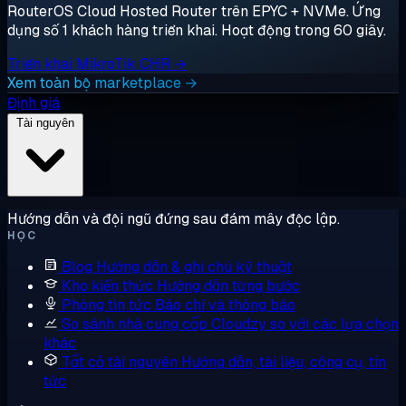
RouterOS Cloud Hosted Router trên EPYC + NVMe. Ứng
dụng số 1 khách hàng triển khai. Hoạt động trong 60 giây.
Triển khai MikroTik CHR →
Xem toàn bộ marketplace →
Định giá
Tài nguyên
Hướng dẫn và đội ngũ đứng sau đám mây độc lập.
HỌC
Blog
Hướng dẫn & ghi chú kỹ thuật
Kho kiến thức
Hướng dẫn từng bước
Phòng tin tức
Báo chí và thông báo
So sánh nhà cung cấp
Cloudzy so với các lựa chọn
khác
Tất cả tài nguyên
Hướng dẫn, tài liệu, công cụ, tin
tức