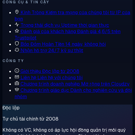
CÔNG CỤ & TIN CẬY
Kính Tròng
Kiểm tra mạng của chúng tôi từ IP của
bạn
Trạng thái dịch vụ
Uptime thời gian thực
Đánh giá của khách hàng
Đánh giá 4,6/5 trên
Trustpilot
Bảo Đảm Hoàn Tiền
14 ngày, không hỏi
Nhận hỗ trợ
24/7, kỹ sư thật
CÔNG TY
Giới thiệu
Độc lập từ 2008
Liên hệ
Liên hệ với chúng tôi
Chương trình doanh nghiệp
Mở rộng trên Cloudzy
Chương trình giáo dục
Dành cho nghiên cứu và đội
nhóm
Độc lập
Tự chủ tài chính từ 2008
Không có VC, không có áp lực hội đồng quản trị mỗi quý