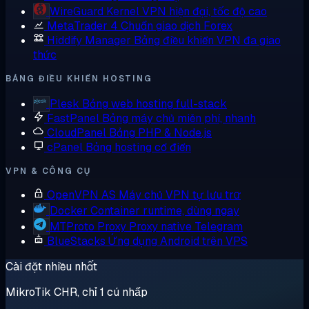
WireGuard
Kernel VPN hiện đại, tốc độ cao
MetaTrader 4
Chuẩn giao dịch Forex
Hiddify Manager
Bảng điều khiển VPN đa giao
thức
BẢNG ĐIỀU KHIỂN HOSTING
Plesk
Bảng web hosting full-stack
FastPanel
Bảng máy chủ miễn phí, nhanh
CloudPanel
Bảng PHP & Node.js
cPanel
Bảng hosting cổ điển
VPN & CÔNG CỤ
OpenVPN AS
Máy chủ VPN tự lưu trữ
Docker
Container runtime, dùng ngay
MTProto Proxy
Proxy native Telegram
BlueStacks
Ứng dụng Android trên VPS
Cài đặt nhiều nhất
MikroTik CHR, chỉ 1 cú nhấp