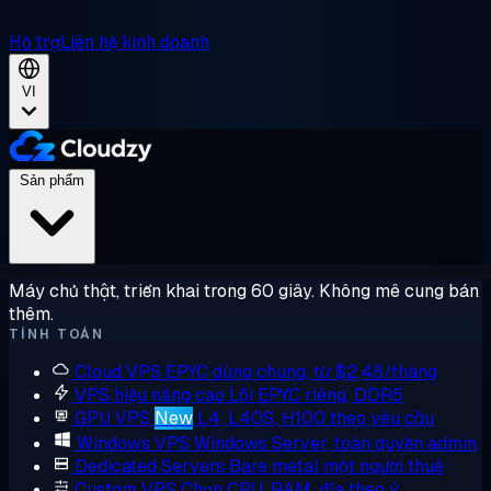
Hỗ trợ
Liên hệ kinh doanh
VI
Sản phẩm
Máy chủ thật, triển khai trong 60 giây. Không mê cung bán
thêm.
TÍNH TOÁN
Cloud VPS
EPYC dùng chung, từ $2,48/tháng
VPS hiệu năng cao
Lõi EPYC riêng, DDR5
GPU VPS
New
L4, L40S, H100 theo yêu cầu
Windows VPS
Windows Server, toàn quyền admin
Dedicated Servers
Bare metal một người thuê
Custom VPS
Chọn CPU, RAM, đĩa theo ý