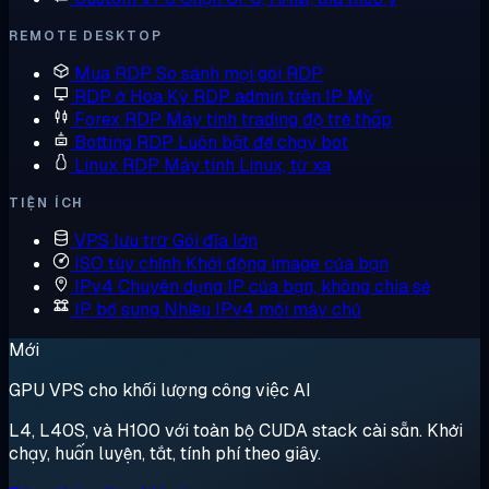
REMOTE DESKTOP
Mua RDP
So sánh mọi gói RDP
RDP ở Hoa Kỳ
RDP admin trên IP Mỹ
Forex RDP
Máy tính trading độ trễ thấp
Botting RDP
Luôn bật để chạy bot
Linux RDP
Máy tính Linux, từ xa
TIỆN ÍCH
VPS lưu trữ
Gói đĩa lớn
ISO tùy chỉnh
Khởi động image của bạn
IPv4 Chuyên dụng
IP của bạn, không chia sẻ
IP bổ sung
Nhiều IPv4 mỗi máy chủ
Mới
GPU VPS cho khối lượng công việc AI
L4, L40S, và H100 với toàn bộ CUDA stack cài sẵn. Khởi
chạy, huấn luyện, tắt, tính phí theo giây.