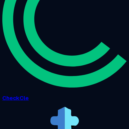
CheckCle