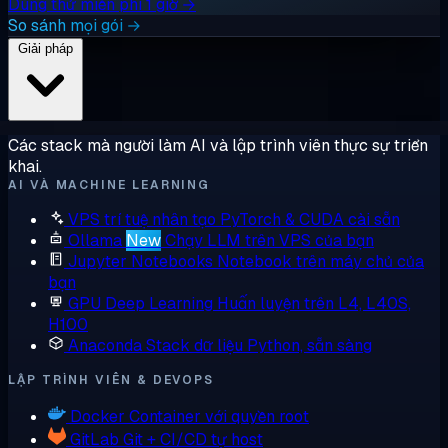
Dùng thử miễn phí 1 giờ →
So sánh mọi gói →
Giải pháp
Các stack mà người làm AI và lập trình viên thực sự triển
khai.
AI VÀ MACHINE LEARNING
VPS trí tuệ nhân tạo
PyTorch & CUDA cài sẵn
Ollama
New
Chạy LLM trên VPS của bạn
Jupyter Notebooks
Notebook trên máy chủ của
bạn
GPU Deep Learning
Huấn luyện trên L4, L40S,
H100
Anaconda
Stack dữ liệu Python, sẵn sàng
LẬP TRÌNH VIÊN & DEVOPS
Docker
Container với quyền root
GitLab
Git + CI/CD tự host