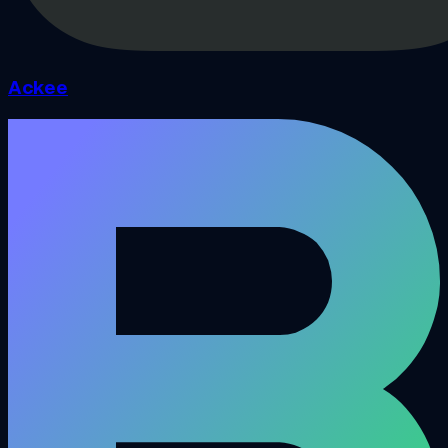
Ackee