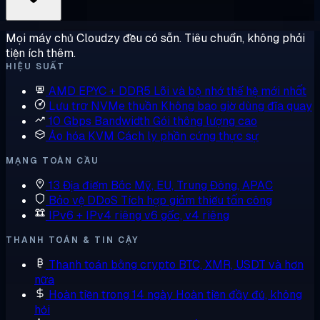
Mọi máy chủ Cloudzy đều có sẵn. Tiêu chuẩn, không phải
tiện ích thêm.
HIỆU SUẤT
AMD EPYC + DDR5
Lõi và bộ nhớ thế hệ mới nhất
Lưu trữ NVMe thuần
Không bao giờ dùng đĩa quay
10 Gbps Bandwidth
Gói thông lượng cao
Ảo hóa KVM
Cách ly phần cứng thực sự
MẠNG TOÀN CẦU
13 Địa điểm
Bắc Mỹ, EU, Trung Đông, APAC
Bảo vệ DDoS
Tích hợp giảm thiểu tấn công
IPv6 + IPv4 riêng
v6 gốc, v4 riêng
THANH TOÁN & TIN CẬY
Thanh toán bằng crypto
BTC, XMR, USDT và hơn
nữa
Hoàn tiền trong 14 ngày
Hoàn tiền đầy đủ, không
hỏi