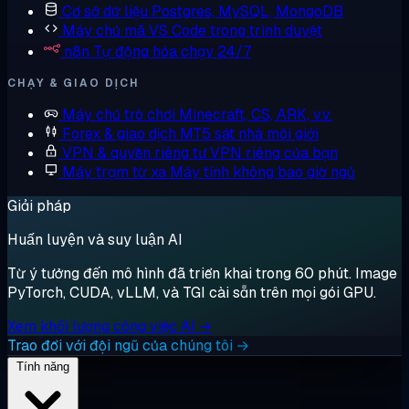
Cơ sở dữ liệu
Postgres, MySQL, MongoDB
Máy chủ mã
VS Code trong trình duyệt
n8n
Tự động hóa chạy 24/7
CHẠY & GIAO DỊCH
Máy chủ trò chơi
Minecraft, CS, ARK, v.v.
Forex & giao dịch
MT5 sát nhà môi giới
VPN & quyền riêng tư
VPN riêng của bạn
Máy trạm từ xa
Máy tính không bao giờ ngủ
Giải pháp
Huấn luyện và suy luận AI
Từ ý tưởng đến mô hình đã triển khai trong 60 phút. Image
PyTorch, CUDA, vLLM, và TGI cài sẵn trên mọi gói GPU.
Xem khối lượng công việc AI →
Trao đổi với đội ngũ của chúng tôi →
Tính năng