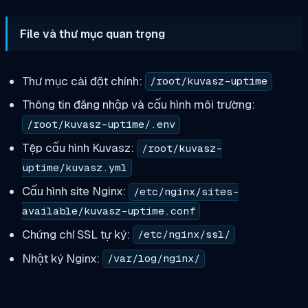
File và thư mục quan trọng
Thư mục cài đặt chính:
/root/kuvasz-uptime
Thông tin đăng nhập và cấu hình môi trường:
/root/kuvasz-uptime/.env
Tệp cấu hình Kuvasz:
/root/kuvasz-
uptime/kuvasz.yml
Cấu hình site Nginx:
/etc/nginx/sites-
available/kuvasz-uptime.conf
Chứng chỉ SSL tự ký:
/etc/nginx/ssl/
Nhật ký Nginx:
/var/log/nginx/