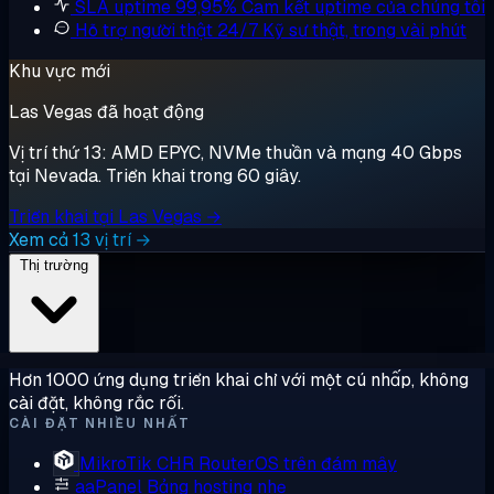
SLA uptime 99,95%
Cam kết uptime của chúng tôi
Hỗ trợ người thật 24/7
Kỹ sư thật, trong vài phút
Khu vực mới
Las Vegas đã hoạt động
Vị trí thứ 13: AMD EPYC, NVMe thuần và mạng 40 Gbps
tại Nevada. Triển khai trong 60 giây.
Triển khai tại Las Vegas →
Xem cả 13 vị trí →
Thị trường
Hơn 1000 ứng dụng triển khai chỉ với một cú nhấp, không
cài đặt, không rắc rối.
CÀI ĐẶT NHIỀU NHẤT
MikroTik CHR
RouterOS trên đám mây
aaPanel
Bảng hosting nhẹ