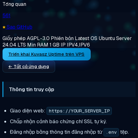
Tổng quan
561
Sao GitHub
Giấy phép
AGPL-3.0
Phiên bản
Latest
OS
Ubuntu Server
24.04 LTS
Min RAM
1 GB
IP
IPV4,IPV6
Triển khai Kuvasz Uptime trên VPS
← Tất cả ứng dụng
Thông tin truy cập
Giao diện web:
https://YOUR_SERVER_IP
Chấp nhận cảnh báo chứng chỉ SSL tự ký.
Đăng nhập bằng thông tin đăng nhập từ
tệp.
.env