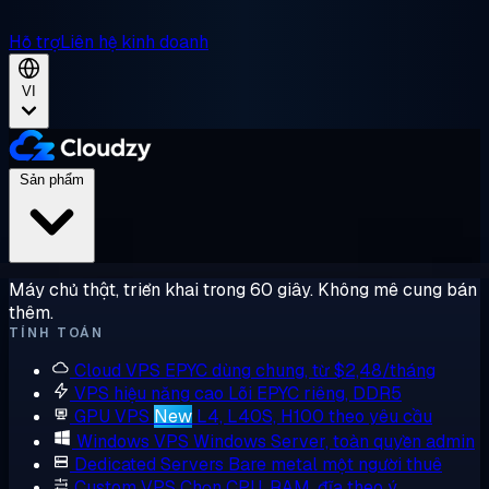
Hỗ trợ
Liên hệ kinh doanh
VI
Sản phẩm
Máy chủ thật, triển khai trong 60 giây. Không mê cung bán
thêm.
TÍNH TOÁN
Cloud VPS
EPYC dùng chung, từ $2,48/tháng
VPS hiệu năng cao
Lõi EPYC riêng, DDR5
GPU VPS
New
L4, L40S, H100 theo yêu cầu
Windows VPS
Windows Server, toàn quyền admin
Dedicated Servers
Bare metal một người thuê
Custom VPS
Chọn CPU, RAM, đĩa theo ý