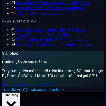
Cơ sở dữ liệu
Postgres, MySQL, MongoDB
Máy chủ mã
VS Code trong trình duyệt
n8n
Tự động hóa chạy 24/7
CHẠY & GIAO DỊCH
Máy chủ trò chơi
Minecraft, CS, ARK, v.v.
Forex & giao dịch
MT5 sát nhà môi giới
VPN & quyền riêng tư
VPN riêng của bạn
Máy trạm từ xa
Máy tính không bao giờ ngủ
Giải pháp
Huấn luyện và suy luận AI
Từ ý tưởng đến mô hình đã triển khai trong 60 phút. Image
PyTorch, CUDA, vLLM, và TGI cài sẵn trên mọi gói GPU.
Xem khối lượng công việc AI →
Trao đổi với đội ngũ của chúng tôi →
Tính năng