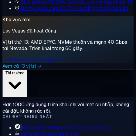
SLA uptime 99,95%
Cam kết uptime của chúng tôi
Hỗ trợ người thật 24/7
Kỹ sư thật, trong vài phút
Khu vực mới
Las Vegas đã hoạt động
Vị trí thứ 13: AMD EPYC, NVMe thuần và mạng 40 Gbps
tại Nevada. Triển khai trong 60 giây.
Triển khai tại Las Vegas →
Xem cả 13 vị trí →
Thị trường
Hơn 1000 ứng dụng triển khai chỉ với một cú nhấp, không
cài đặt, không rắc rối.
CÀI ĐẶT NHIỀU NHẤT
MikroTik CHR
RouterOS trên đám mây
aaPanel
Bảng hosting nhẹ