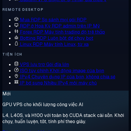
REMOTE DESKTOP
Mua RDP
So sánh mọi gói RDP
RDP ở Hoa Kỳ
RDP admin trên IP Mỹ
Forex RDP
Máy tính trading độ trễ thấp
Botting RDP
Luôn bật để chạy bot
Linux RDP
Máy tính Linux, từ xa
TIỆN ÍCH
VPS lưu trữ
Gói đĩa lớn
ISO tùy chỉnh
Khởi động image của bạn
IPv4 Chuyên dụng
IP của bạn, không chia sẻ
IP bổ sung
Nhiều IPv4 mỗi máy chủ
Mới
GPU VPS cho khối lượng công việc AI
L4, L40S, và H100 với toàn bộ CUDA stack cài sẵn. Khởi
chạy, huấn luyện, tắt, tính phí theo giây.