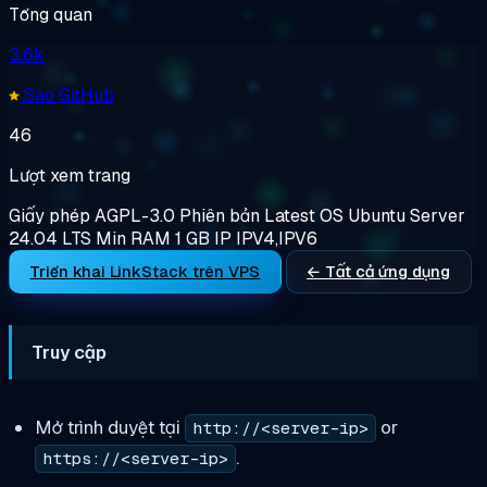
Tổng quan
3.6k
Sao GitHub
46
Lượt xem trang
Giấy phép
AGPL-3.0
Phiên bản
Latest
OS
Ubuntu Server
24.04 LTS
Min RAM
1 GB
IP
IPV4,IPV6
Triển khai LinkStack trên VPS
← Tất cả ứng dụng
Truy cập
Mở trình duyệt tại
or
http://<server-ip>
.
https://<server-ip>