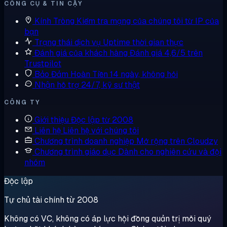
CÔNG CỤ & TIN CẬY
Kính Tròng
Kiểm tra mạng của chúng tôi từ IP của
bạn
Trạng thái dịch vụ
Uptime thời gian thực
Đánh giá của khách hàng
Đánh giá 4,6/5 trên
Trustpilot
Bảo Đảm Hoàn Tiền
14 ngày, không hỏi
Nhận hỗ trợ
24/7, kỹ sư thật
CÔNG TY
Giới thiệu
Độc lập từ 2008
Liên hệ
Liên hệ với chúng tôi
Chương trình doanh nghiệp
Mở rộng trên Cloudzy
Chương trình giáo dục
Dành cho nghiên cứu và đội
nhóm
Độc lập
Tự chủ tài chính từ 2008
Không có VC, không có áp lực hội đồng quản trị mỗi quý