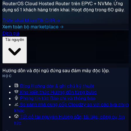
RouterOS Cloud Hosted Router trên EPYC + NVMe. Ứng
dụng số 1 khách hàng triển khai. Hoạt động trong 60 giây.
Triển khai MikroTik CHR →
Xem toàn bộ marketplace →
Định giá
Tài nguyên
Hướng dẫn và đội ngũ đứng sau đám mây độc lập.
HỌC
Blog
Hướng dẫn & ghi chú kỹ thuật
Kho kiến thức
Hướng dẫn từng bước
Phòng tin tức
Báo chí và thông báo
So sánh nhà cung cấp
Cloudzy so với các lựa chọn
khác
Tất cả tài nguyên
Hướng dẫn, tài liệu, công cụ, tin
tức