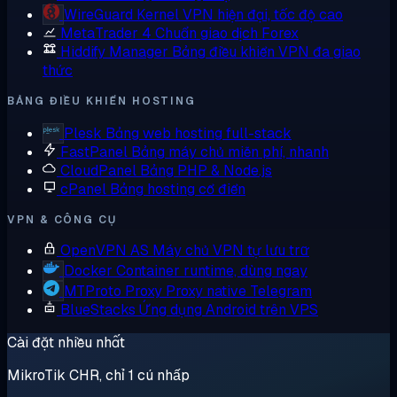
WireGuard
Kernel VPN hiện đại, tốc độ cao
MetaTrader 4
Chuẩn giao dịch Forex
Hiddify Manager
Bảng điều khiển VPN đa giao
thức
BẢNG ĐIỀU KHIỂN HOSTING
Plesk
Bảng web hosting full-stack
FastPanel
Bảng máy chủ miễn phí, nhanh
CloudPanel
Bảng PHP & Node.js
cPanel
Bảng hosting cổ điển
VPN & CÔNG CỤ
OpenVPN AS
Máy chủ VPN tự lưu trữ
Docker
Container runtime, dùng ngay
MTProto Proxy
Proxy native Telegram
BlueStacks
Ứng dụng Android trên VPS
Cài đặt nhiều nhất
MikroTik CHR, chỉ 1 cú nhấp