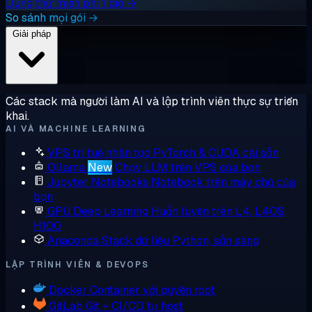
Dùng thử miễn phí 1 giờ →
So sánh mọi gói →
Giải pháp
Các stack mà người làm AI và lập trình viên thực sự triển
khai.
AI VÀ MACHINE LEARNING
VPS trí tuệ nhân tạo
PyTorch & CUDA cài sẵn
Ollama
New
Chạy LLM trên VPS của bạn
Jupyter Notebooks
Notebook trên máy chủ của
bạn
GPU Deep Learning
Huấn luyện trên L4, L40S,
H100
Anaconda
Stack dữ liệu Python, sẵn sàng
LẬP TRÌNH VIÊN & DEVOPS
Docker
Container với quyền root
GitLab
Git + CI/CD tự host