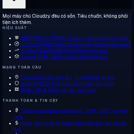
Mọi máy chủ Cloudzy đều có sẵn. Tiêu chuẩn, không phải
tiện ích thêm.
HIỆU SUẤT
AMD EPYC + DDR5
Lõi và bộ nhớ thế hệ mới nhất
Lưu trữ NVMe thuần
Không bao giờ dùng đĩa quay
10 Gbps Bandwidth
Gói thông lượng cao
Ảo hóa KVM
Cách ly phần cứng thực sự
MẠNG TOÀN CẦU
13 Địa điểm
Bắc Mỹ, EU, Trung Đông, APAC
Bảo vệ DDoS
Tích hợp giảm thiểu tấn công
IPv6 + IPv4 riêng
v6 gốc, v4 riêng
THANH TOÁN & TIN CẬY
Thanh toán bằng crypto
BTC, XMR, USDT và hơn
nữa
Hoàn tiền trong 14 ngày
Hoàn tiền đầy đủ, không
hỏi