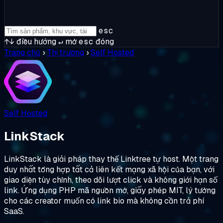
esc
↑↓
điều hướng
↵
mở
esc
đóng
Trang chủ
›
Thị trường
›
Self Hosted
Self Hosted
LinkStack
LinkStack là giải pháp thay thế Linktree tự host. Một trang
duy nhất tổng hợp tất cả liên kết mạng xã hội của bạn, với
giao diện tùy chỉnh, theo dõi lượt click và không giới hạn số
link. Ứng dụng PHP mã nguồn mở, giấy phép MIT, lý tưởng
cho các creator muốn có link bio mà không cần trả phí
SaaS.