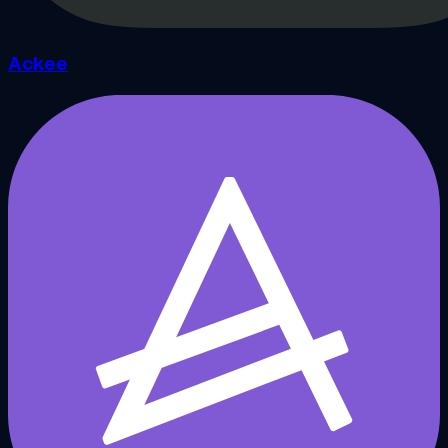
Ackee