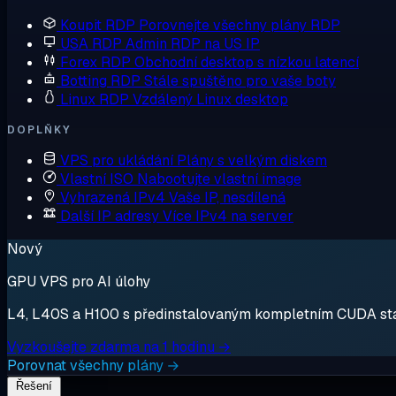
Koupit RDP
Porovnejte všechny plány RDP
USA RDP
Admin RDP na US IP
Forex RDP
Obchodní desktop s nízkou latencí
Botting RDP
Stále spuštěno pro vaše boty
Linux RDP
Vzdálený Linux desktop
DOPLŇKY
VPS pro ukládání
Plány s velkým diskem
Vlastní ISO
Nabootujte vlastní image
Vyhrazená IPv4
Vaše IP, nesdílená
Další IP adresy
Více IPv4 na server
Nový
GPU VPS pro AI úlohy
L4, L40S a H100 s předinstalovaným kompletním CUDA stack
Vyzkoušejte zdarma na 1 hodinu →
Porovnat všechny plány →
Řešení