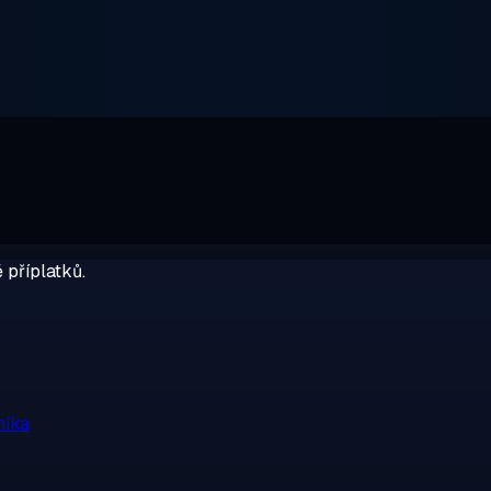
 příplatků.
níka