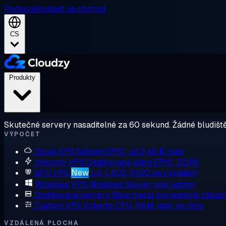
Podpora
Kontakt na obchod
CS
Produkty
Skutečné servery nasaditelné za 60 sekund. Žádné bludiště
VÝPOČET
Cloud VPS
Sdílený EPYC, od 2,48 $/měs
Výkonný VPS
Dedikovaná jádra EPYC, DDR5
GPU VPS
New
L4, L40S, H100 na vyžádání
Windows VPS
Windows Server, plný admin
Dedikované servery
Bare metal pro jednoho zákaz
Custom VPS
Vyberte CPU, RAM, disk na míru
VZDÁLENÁ PLOCHA