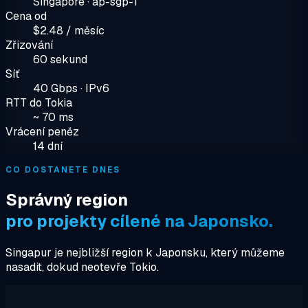
Singapore · ap-sgp-1
Cena od
$2.48 / měsíc
Zřizování
60 sekund
Síť
40 Gbps · IPv6
RTT do Tokia
~ 70 ms
Vrácení peněz
14 dní
CO DOSTANETE DNES
Správný region
pro projekty cílené na Japonsko.
Singapur je nejbližší region k Japonsku, který můžeme
nasadit, dokud neotevře Tokio.