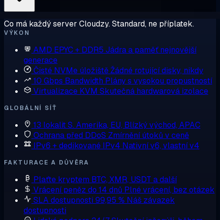
Co má každý server Cloudzy. Standard, ne příplatek.
VÝKON
AMD EPYC + DDR5
Jádra a paměť nejnovější
generace
Čisté NVMe úložiště
Žádné rotující disky, nikdy
10 Gbps Bandwidth
Plány s vysokou propustností
Virtualizace KVM
Skutečná hardwarová izolace
GLOBÁLNÍ SÍŤ
13 lokalit
S. Amerika, EU, Blízký východ, APAC
Ochrana před DDoS
Zmírnění útoků v ceně
IPv6 + dedikované IPv4
Nativní v6, vlastní v4
FAKTURACE A DŮVĚRA
Plaťte kryptem
BTC, XMR, USDT a další
Vrácení peněz do 14 dnů
Plné vrácení, bez otázek
SLA dostupnosti 99,95 %
Náš závazek
dostupnosti