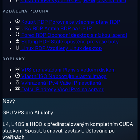
Custom VPS
Vyberte CPU, RAM, disk na míru
VZDÁLENÁ PLOCHA
Koupit RDP
Porovnejte všechny plány RDP
USA RDP
Admin RDP na US IP
Forex RDP
Obchodní desktop s nízkou latencí
Botting RDP
Stále spuštěno pro vaše boty
Linux RDP
Vzdálený Linux desktop
DOPLŇKY
VPS pro ukládání
Plány s velkým diskem
Vlastní ISO
Nabootujte vlastní image
Vyhrazená IPv4
Vaše IP, nesdílená
Další IP adresy
Více IPv4 na server
Nový
GPU VPS pro AI úlohy
L4, L40S a H100 s předinstalovaným kompletním CUDA
stackem. Spustit, trénovat, zastavit. Účtováno po
vteřinách.