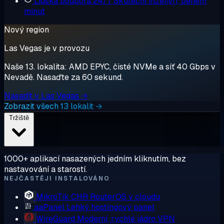
Lidská podpora 24/7
Skuteční inženýři, během
minut
Nový region
Las Vegas je v provozu
Naše 13. lokalita: AMD EPYC, čisté NVMe a síť 40 Gbps v
Nevadě. Nasaďte za 60 sekund.
Nasadit v Las Vegas →
Zobrazit všech 13 lokalit →
Tržiště
1000+ aplikací nasazených jedním kliknutím, bez
nastavování a starostí.
NEJČASTĚJI INSTALOVÁNO
MikroTik CHR
RouterOS v cloudu
aaPanel
Lehký hostingový panel
WireGuard
Moderní, rychlé jádro VPN