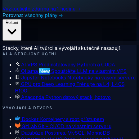
Vyzkoušejte zdarma na 1 hodinu →
Porovnat všechny plány →
Řešení
Stacky, které AI tvůrci a vývojáři skutečně nasazují.
AI A STROJOVÉ UČENÍ
AI VPS
Předinstalovaný PyTorch a CUDA
Ollama
New
Spouštějte LLM na vlastním VPS
Jupyter Notebooks
Notebooky na vašem serveru
GPU pro Deep Learning
Trénujte na L4, L40S,
H100
Anaconda
Python datový stack, hotovo
VÝVOJÁŘI A DEVOPS
Docker
Kontejnery s root přístupem
GitLab
Git + CI/CD na vlastním serveru
Databáze
Postgres, MySQL, MongoDB