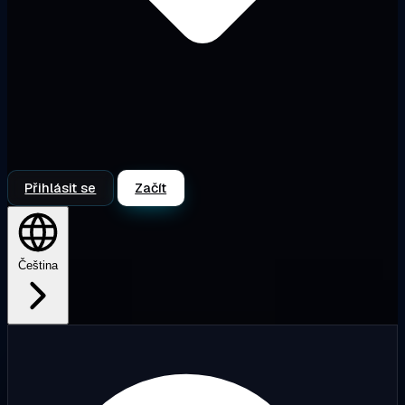
Přihlásit se
Začít
Čeština