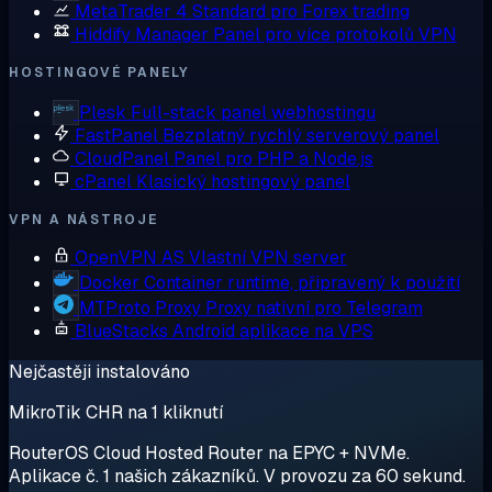
MetaTrader 4
Standard pro Forex trading
Hiddify Manager
Panel pro více protokolů VPN
HOSTINGOVÉ PANELY
Plesk
Full-stack panel webhostingu
FastPanel
Bezplatný rychlý serverový panel
CloudPanel
Panel pro PHP a Node.js
cPanel
Klasický hostingový panel
VPN A NÁSTROJE
OpenVPN AS
Vlastní VPN server
Docker
Container runtime, připravený k použití
MTProto Proxy
Proxy nativní pro Telegram
BlueStacks
Android aplikace na VPS
Nejčastěji instalováno
MikroTik CHR na 1 kliknutí
RouterOS Cloud Hosted Router na EPYC + NVMe.
Aplikace č. 1 našich zákazníků. V provozu za 60 sekund.