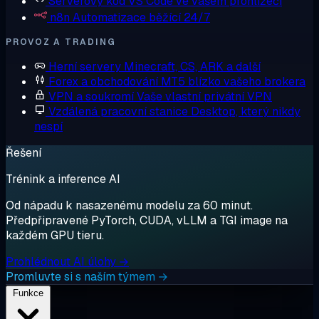
Serverový kód
VS Code ve vašem prohlížeči
n8n
Automatizace běžící 24/7
PROVOZ A TRADING
Herní servery
Minecraft, CS, ARK a další
Forex a obchodování
MT5 blízko vašeho brokera
VPN a soukromí
Vaše vlastní privátní VPN
Vzdálená pracovní stanice
Desktop, který nikdy
nespí
Řešení
Trénink a inference AI
Od nápadu k nasazenému modelu za 60 minut.
Předpřipravené PyTorch, CUDA, vLLM a TGI image na
každém GPU tieru.
Prohlédnout AI úlohy →
Promluvte si s naším týmem →
Funkce