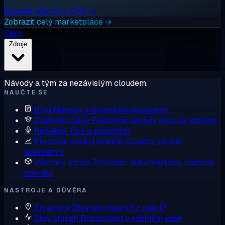
Nasadit MikroTik CHR →
Zobrazit celý marketplace →
Ceny
Zdroje
Návody a tým za nezávislým cloudem.
NAUČTE SE
Blog
Návody a technické poznámky
Znalostní báze
Podrobné návody krok za krokem
Redakce
Tisk a oznámení
Porovnat poskytovatele
Cloudzy versus
alternativy
Všechny zdroje
Průvodci, dokumentace, nástroje,
novinky
NÁSTROJE A DŮVĚRA
Zrcadlení
Otestujte naši síť z vaší IP
Stav služeb
Dostupnost v reálném čase