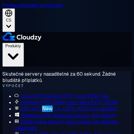
Podpora
Kontakt na obchod
CS
Produkty
Skutečné servery nasaditelné za 60 sekund. Žádné
bludiště příplatků.
VÝPOČET
Cloud VPS
Sdílený EPYC, od 2,48 $/měs
Výkonný VPS
Dedikovaná jádra EPYC, DDR5
GPU VPS
New
L4, L40S, H100 na vyžádání
Windows VPS
Windows Server, plný admin
Dedikované servery
Bare metal pro jednoho
zákazníka