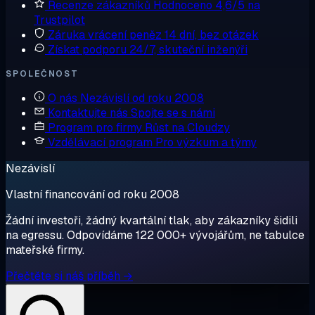
Recenze zákazníků
Hodnoceno 4,6/5 na
Trustpilot
Záruka vrácení peněz
14 dní, bez otázek
Získat podporu
24/7, skuteční inženýři
SPOLEČNOST
O nás
Nezávislí od roku 2008
Kontaktujte nás
Spojte se s námi
Program pro firmy
Růst na Cloudzy
Vzdělávací program
Pro výzkum a týmy
Nezávislí
Vlastní financování od roku 2008
Žádní investoři, žádný kvartální tlak, aby zákazníky šidili
na egressu. Odpovídáme 122 000+ vývojářům, ne tabulce
mateřské firmy.
Přečtěte si náš příběh →