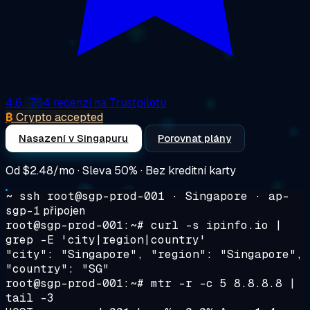
4.6
· 764 recenzí na Trustpilotu
₿
Crypto accepted
Nasazení v Singapuru
Porovnat plány
Od
$2.48/mo
· Sleva 50% · Bez kreditní karty
~ ssh root@sgp-prod-001 · Singapore · ap-
sgp-1
připojen
root@sgp-prod-001:~#
curl -s ipinfo.io |
grep -E 'city|region|country'
"city": "Singapore", "region": "Singapore",
"country": "SG"
root@sgp-prod-001:~#
mtr -r -c 5 8.8.8.8 |
tail -3