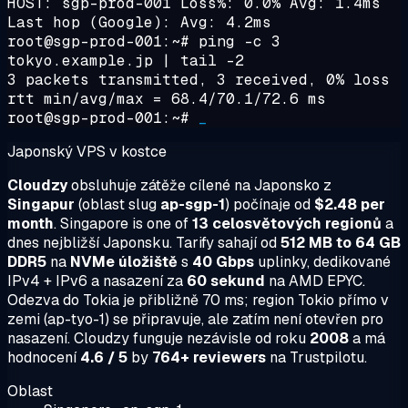
HOST: sgp-prod-001 Loss%: 0.0% Avg: 1.4ms
Last hop (Google): Avg: 4.2ms
root@sgp-prod-001:~#
ping -c 3
tokyo.example.jp | tail -2
3 packets transmitted, 3 received, 0% loss
rtt min/avg/max = 68.4/70.1/72.6 ms
root@sgp-prod-001:~#
_
Japonský VPS v kostce
Cloudzy
obsluhuje zátěže cílené na Japonsko z
Singapur
(oblast slug
ap-sgp-1
) počínaje od
$2.48 per
month
. Singapore is one of
13 celosvětových regionů
a
dnes nejbližší Japonsku. Tarify sahají od
512 MB to 64 GB
DDR5
na
NVMe úložiště
s
40 Gbps
uplinky, dedikované
IPv4 + IPv6 a nasazení za
60 sekund
na AMD EPYC.
Odezva do Tokia je přibližně 70 ms; region Tokio přímo v
zemi (ap-tyo-1) se připravuje, ale zatím není otevřen pro
nasazení. Cloudzy funguje nezávisle od roku
2008
a má
hodnocení
4.6 / 5
by
764+ reviewers
na Trustpilotu.
Oblast