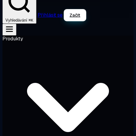
Přihlásit se
Začít
⌘K
Vyhledávání
Produkty