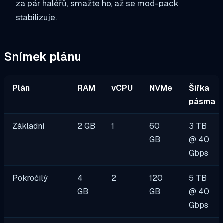
za pár haléřů, smažte ho, až se mod-pack
stabilizuje.
Snímek plánu
Plán
RAM
vCPU
NVMe
Šířka
pásma
Základní
2 GB
1
60
3 TB
GB
@ 40
Gbps
Pokročilý
4
2
120
5 TB
GB
GB
@ 40
Gbps