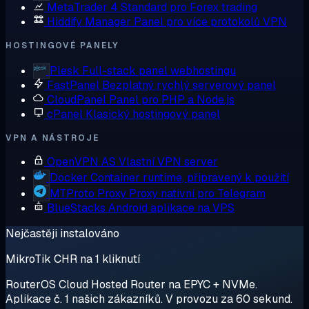
MetaTrader 4
Standard pro Forex trading
Hiddify Manager
Panel pro více protokolů VPN
HOSTINGOVÉ PANELY
Plesk
Full-stack panel webhostingu
FastPanel
Bezplatný rychlý serverový panel
CloudPanel
Panel pro PHP a Node.js
cPanel
Klasický hostingový panel
VPN A NÁSTROJE
OpenVPN AS
Vlastní VPN server
Docker
Container runtime, připravený k použití
MTProto Proxy
Proxy nativní pro Telegram
BlueStacks
Android aplikace na VPS
Nejčastěji instalováno
MikroTik CHR na 1 kliknutí
RouterOS Cloud Hosted Router na EPYC + NVMe.
Aplikace č. 1 našich zákazníků. V provozu za 60 sekund.