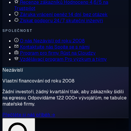
Recenze zákazníků
Hodnoceno 4,6/5 na
Trustpilot
Záruka vrácení peněz
14 dní, bez otázek
Získat podporu
24/7, skuteční inženýři
SPOLEČNOST
O nás
Nezávislí od roku 2008
Kontaktujte nás
Spojte se s námi
Program pro firmy
Růst na Cloudzy
Vzdělávací program
Pro výzkum a týmy
Nezávislí
Vlastní financování od roku 2008
Žádní investoři, žádný kvartální tlak, aby zákazníky šidili
na egressu. Odpovídáme 122 000+ vývojářům, ne tabulce
mateřské firmy.
Přečtěte si náš příběh →