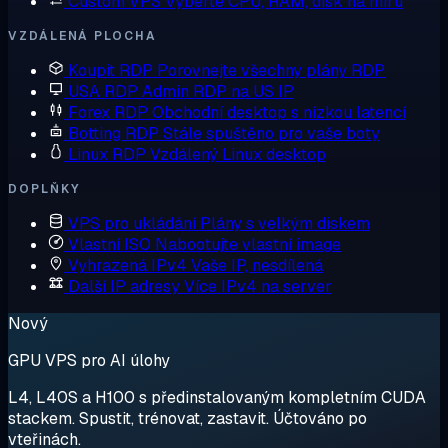
Custom VPS
Vyberte CPU, RAM, disk na míru
VZDÁLENÁ PLOCHA
Koupit RDP
Porovnejte všechny plány RDP
USA RDP
Admin RDP na US IP
Forex RDP
Obchodní desktop s nízkou latencí
Botting RDP
Stále spuštěno pro vaše boty
Linux RDP
Vzdálený Linux desktop
DOPLŇKY
VPS pro ukládání
Plány s velkým diskem
Vlastní ISO
Nabootujte vlastní image
Vyhrazená IPv4
Vaše IP, nesdílená
Další IP adresy
Více IPv4 na server
Nový
GPU VPS pro AI úlohy
L4, L40S a H100 s předinstalovaným kompletním CUDA
stackem. Spustit, trénovat, zastavit. Účtováno po
vteřinách.