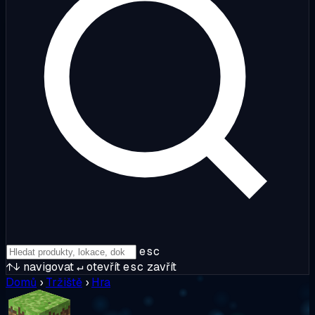
esc
↑↓
navigovat
↵
otevřít
esc
zavřít
Domů
›
Tržiště
›
Hra