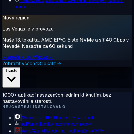
Lidská podpora 24/7
Skuteční inženýři, během
minut
Nový region
Las Vegas je v provozu
Naše 13. lokalita: AMD EPYC, čisté NVMe a síť 40 Gbps v
Nevadě. Nasaďte za 60 sekund.
Nasadit v Las Vegas →
Zobrazit všech 13 lokalit →
Tržiště
1000+ aplikací nasazených jedním kliknutím, bez
nastavování a starostí.
NEJČASTĚJI INSTALOVÁNO
MikroTik CHR
RouterOS v cloudu
aaPanel
Lehký hostingový panel
WireGuard
Moderní, rychlé jádro VPN