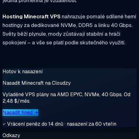
jediná proměnná je vzdálenost.
Hosting Minecraft VPS
nahrazuje pomalé sdílené herní
hostingy za dedikované NVMe, DDR5 a linku 40 Gbps.
Světy běží plynule, mody zůstávají stabilní a hráči
spokojení – a vše se platí podle skutečného využití.
Hotov k nasazení
Nasadit Minecraft na Cloudzy
Vyladěné VPS plány na AMD EPYC, NVMe, 40 Gbps. Od
2,48 $/měs.
Nasadit hned →
Vrácení peněz do 14 dnů · nasazení za 60 vteřin
Odkazy