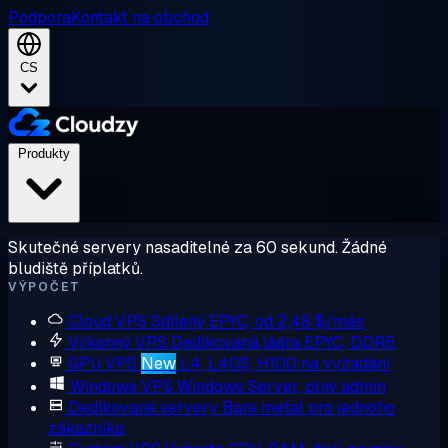
Podpora
Kontakt na obchod
CS
Produkty
Skutečné servery nasaditelné za 60 sekund. Žádné
bludiště příplatků.
VÝPOČET
Cloud VPS
Sdílený EPYC, od 2,48 $/měs
Výkonný VPS
Dedikovaná jádra EPYC, DDR5
GPU VPS
New
L4, L40S, H100 na vyžádání
Windows VPS
Windows Server, plný admin
Dedikované servery
Bare metal pro jednoho
zákazníka