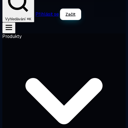
Přihlásit se
Začít
⌘K
Vyhledávání
Produkty