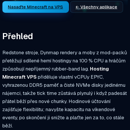
Nasaďte Minecraft na VPS
← Všechny aplikace
Přehled
Redstone stroje, Dynmap rendery a moby z mod-packů
přetěžují sdílené herní hostingy na 100 % CPU a hráčům
způsobují nepříjemný rubber-band lag.
Hosting
Minecraft VPS
přiděluje vlastní vCPUy EPYC,
vyhrazenou DDR5 paměť a čisté NVMe disky jedinému
nájemci, takže tick time zůstává plynulý i když padesát
přátel běží přes nové chunky. Hodinové účtování
zajišťuje flexibilitu; navyšte kapacitu na víkendové
eventy, po skončení ji snižte a plaťte jen za to, co stále
běží.