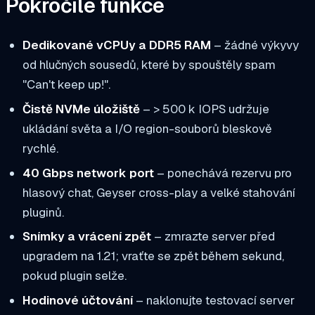
Pokročilé funkce
Dedikované vCPUy a DDR5 RAM
– žádné výkyvy
od hlučných sousedů, které by spouštěly spam
"Can't keep up!".
Čistě NVMe úložiště
– > 500 k IOPS udržuje
ukládání světa a I/O region-souborů bleskově
rychlé.
40 Gbps network port
– ponechává rezervu pro
hlasový chat, Geyser cross-play a velké stahování
pluginů.
Snímky a vrácení zpět
– zmrazte server před
upgradem na 1.21; vraťte se zpět během sekund,
pokud plugin selže.
Hodinové účtování
– naklonujte testovací server