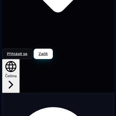
Přihlásit se
Začít
Čeština