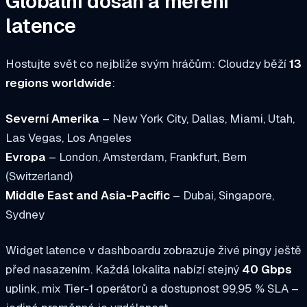
Globální dosah a měření
latence
Hostujte svět co nejblíže svým hráčům: Cloudzy běží
13
regions worldwide
:
Severní Amerika
– New York City, Dallas, Miami, Utah,
Las Vegas, Los Angeles
Evropa
– London, Amsterdam, Frankfurt, Bern
(Switzerland)
Middle East and Asia-Pacific
– Dubai, Singapore,
Sydney
Widget latence v dashboardu zobrazuje živé pingy ještě
před nasazením. Každá lokalita nabízí stejný
40 Gbps
uplink, mix Tier-1 operátorů a dostupnost 99,95 % SLA –