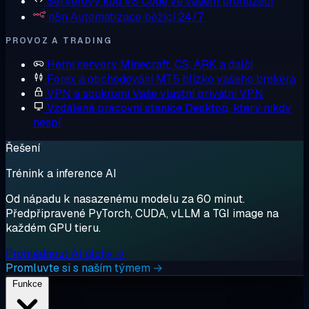
Serverový kód
VS Code ve vašem prohlížeči
n8n
Automatizace běžící 24/7
PROVOZ A TRADING
Herní servery
Minecraft, CS, ARK a další
Forex a obchodování
MT5 blízko vašeho brokera
VPN a soukromí
Vaše vlastní privátní VPN
Vzdálená pracovní stanice
Desktop, který nikdy
nespí
Řešení
Trénink a inference AI
Od nápadu k nasazenému modelu za 60 minut.
Předpřipravené PyTorch, CUDA, vLLM a TGI image na
každém GPU tieru.
Prohlédnout AI úlohy →
Promluvte si s naším týmem →
Funkce