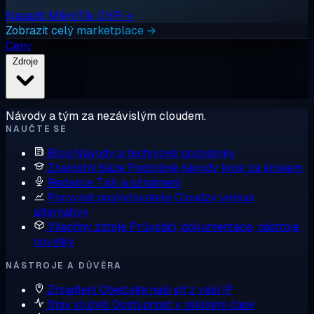
Nasadit MikroTik CHR →
Zobrazit celý marketplace →
Ceny
Zdroje
Návody a tým za nezávislým cloudem.
NAUČTE SE
Blog
Návody a technické poznámky
Znalostní báze
Podrobné návody krok za krokem
Redakce
Tisk a oznámení
Porovnat poskytovatele
Cloudzy versus
alternativy
Všechny zdroje
Průvodci, dokumentace, nástroje,
novinky
NÁSTROJE A DŮVĚRA
Zrcadlení
Otestujte naši síť z vaší IP
Stav služeb
Dostupnost v reálném čase