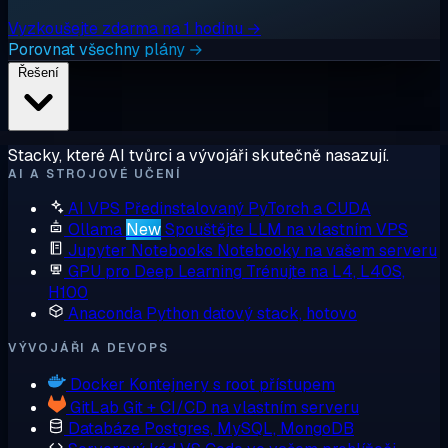
Vyzkoušejte zdarma na 1 hodinu →
Porovnat všechny plány →
Řešení
Stacky, které AI tvůrci a vývojáři skutečně nasazují.
AI A STROJOVÉ UČENÍ
AI VPS
Předinstalovaný PyTorch a CUDA
Ollama
New
Spouštějte LLM na vlastním VPS
Jupyter Notebooks
Notebooky na vašem serveru
GPU pro Deep Learning
Trénujte na L4, L40S,
H100
Anaconda
Python datový stack, hotovo
VÝVOJÁŘI A DEVOPS
Docker
Kontejnery s root přístupem
GitLab
Git + CI/CD na vlastním serveru
Databáze
Postgres, MySQL, MongoDB