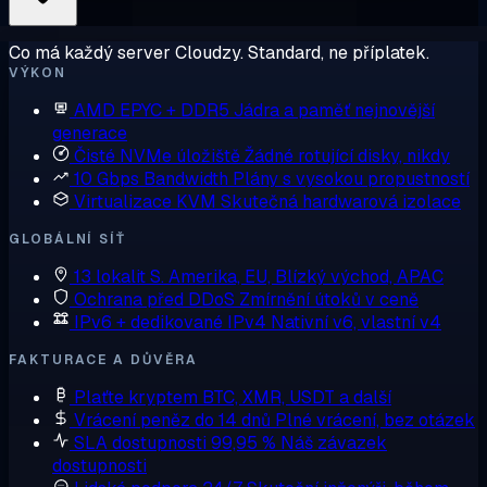
Co má každý server Cloudzy. Standard, ne příplatek.
VÝKON
AMD EPYC + DDR5
Jádra a paměť nejnovější
generace
Čisté NVMe úložiště
Žádné rotující disky, nikdy
10 Gbps Bandwidth
Plány s vysokou propustností
Virtualizace KVM
Skutečná hardwarová izolace
GLOBÁLNÍ SÍŤ
13 lokalit
S. Amerika, EU, Blízký východ, APAC
Ochrana před DDoS
Zmírnění útoků v ceně
IPv6 + dedikované IPv4
Nativní v6, vlastní v4
FAKTURACE A DŮVĚRA
Plaťte kryptem
BTC, XMR, USDT a další
Vrácení peněz do 14 dnů
Plné vrácení, bez otázek
SLA dostupnosti 99,95 %
Náš závazek
dostupnosti