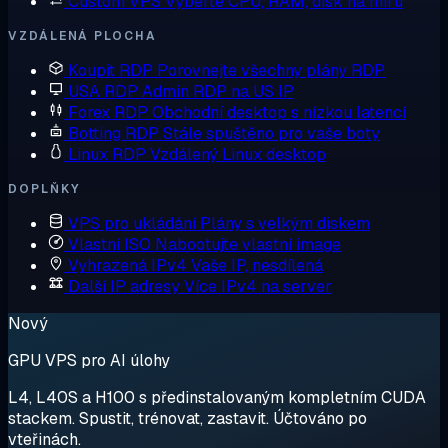
Custom VPS
Vyberte CPU, RAM, disk na míru
VZDÁLENÁ PLOCHA
Koupit RDP
Porovnejte všechny plány RDP
USA RDP
Admin RDP na US IP
Forex RDP
Obchodní desktop s nízkou latencí
Botting RDP
Stále spuštěno pro vaše boty
Linux RDP
Vzdálený Linux desktop
DOPLŇKY
VPS pro ukládání
Plány s velkým diskem
Vlastní ISO
Nabootujte vlastní image
Vyhrazená IPv4
Vaše IP, nesdílená
Další IP adresy
Více IPv4 na server
Nový
GPU VPS pro AI úlohy
L4, L40S a H100 s předinstalovaným kompletním CUDA
stackem. Spustit, trénovat, zastavit. Účtováno po
vteřinách.