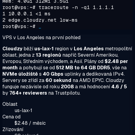
Mem: 4.0Gi 312Mi 3.5Gi
root@vps:~#
traceroute -n -q1 1.1.1.1
1 10.0.0.1 <1 ms
2 edge.cloudzy.net low-ms
root@vps:~#
_
VPS v Los Angeles na první pohled
Cloudzy
běží
us-lax-1
region v
Los Angeles
metropolitní
oblast, jedna z
13 regionů
napříč Severní Amerikou,
Evropou, Středním východem, a Asií. Plány od
$2.48 per
month
a pohybují se od
512 MB to 64 GB DDR5
, vše na
NVMe úložiště
s
40 Gbps
uplinky a dedikovaná IPv4.
Servery se zřídí za
60 sekund
na AMD EPYC. Cloudzy
funguje nezávisle od roku
2008
a má hodnocení
4.6 / 5
by
764+ reviewers
na Trustpilotu.
Oblast
us-lax-1
Cena od
$2.48 / měsíc
Zřizování