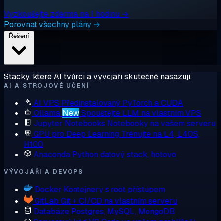
Vyzkoušejte zdarma na 1 hodinu →
Porovnat všechny plány →
Řešení
Stacky, které AI tvůrci a vývojáři skutečně nasazují.
AI A STROJOVÉ UČENÍ
AI VPS
Předinstalovaný PyTorch a CUDA
Ollama
New
Spouštějte LLM na vlastním VPS
Jupyter Notebooks
Notebooky na vašem serveru
GPU pro Deep Learning
Trénujte na L4, L40S,
H100
Anaconda
Python datový stack, hotovo
VÝVOJÁŘI A DEVOPS
Docker
Kontejnery s root přístupem
GitLab
Git + CI/CD na vlastním serveru
Databáze
Postgres, MySQL, MongoDB