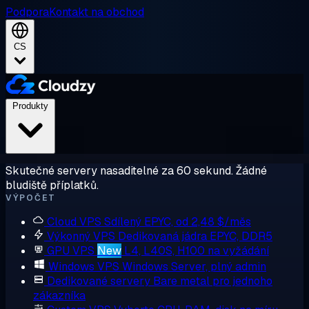
Podpora
Kontakt na obchod
CS
Produkty
Skutečné servery nasaditelné za 60 sekund. Žádné
bludiště příplatků.
VÝPOČET
Cloud VPS
Sdílený EPYC, od 2,48 $/měs
Výkonný VPS
Dedikovaná jádra EPYC, DDR5
GPU VPS
New
L4, L40S, H100 na vyžádání
Windows VPS
Windows Server, plný admin
Dedikované servery
Bare metal pro jednoho
zákazníka