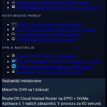
MetaTrader 4
Standard pro Forex trading
Hiddify Manager
Panel pro více protokolů VPN
HOSTINGOVÉ PANELY
Plesk
Full-stack panel webhostingu
FastPanel
Bezplatný rychlý serverový panel
CloudPanel
Panel pro PHP a Node.js
cPanel
Klasický hostingový panel
VPN A NÁSTROJE
OpenVPN AS
Vlastní VPN server
Docker
Container runtime, připravený k použití
MTProto Proxy
Proxy nativní pro Telegram
BlueStacks
Android aplikace na VPS
Nejčastěji instalováno
MikroTik CHR na 1 kliknutí
RouterOS Cloud Hosted Router na EPYC + NVMe.
Aplikace č. 1 našich zákazníků. V provozu za 60 sekund.