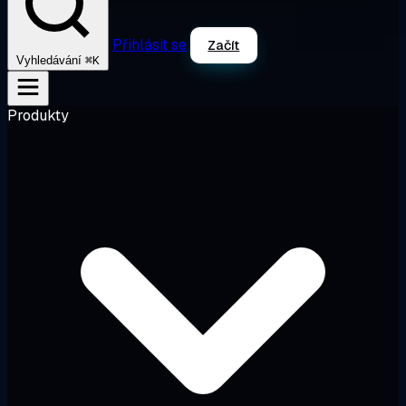
Přihlásit se
Začít
⌘K
Vyhledávání
Produkty