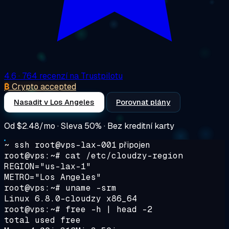
4.6
· 764 recenzí na Trustpilotu
₿
Crypto accepted
Nasadit v Los Angeles
Porovnat plány
Od
$2.48/mo
· Sleva 50% · Bez kreditní karty
~ ssh root@vps-lax-001
připojen
root@vps:~#
cat /etc/cloudzy-region
REGION="us-lax-1"
METRO="Los Angeles"
root@vps:~#
uname -srm
Linux 6.8.0-cloudzy x86_64
root@vps:~#
free -h | head -2
total used free