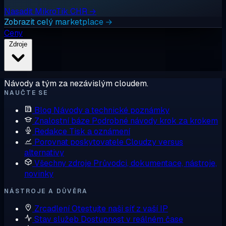
Nasadit MikroTik CHR →
Zobrazit celý marketplace →
Ceny
Zdroje
Návody a tým za nezávislým cloudem.
NAUČTE SE
Blog
Návody a technické poznámky
Znalostní báze
Podrobné návody krok za krokem
Redakce
Tisk a oznámení
Porovnat poskytovatele
Cloudzy versus
alternativy
Všechny zdroje
Průvodci, dokumentace, nástroje,
novinky
NÁSTROJE A DŮVĚRA
Zrcadlení
Otestujte naši síť z vaší IP
Stav služeb
Dostupnost v reálném čase