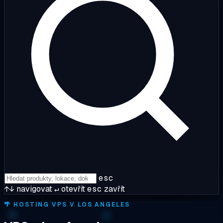
esc
↑↓
navigovat
↵
otevřít
esc
zavřít
🌴
HOSTING VPS V LOS ANGELES