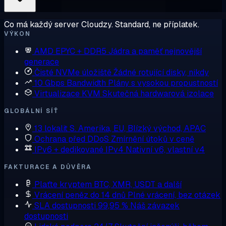
Co má každý server Cloudzy. Standard, ne příplatek.
VÝKON
AMD EPYC + DDR5
Jádra a paměť nejnovější
generace
Čisté NVMe úložiště
Žádné rotující disky, nikdy
10 Gbps Bandwidth
Plány s vysokou propustností
Virtualizace KVM
Skutečná hardwarová izolace
GLOBÁLNÍ SÍŤ
13 lokalit
S. Amerika, EU, Blízký východ, APAC
Ochrana před DDoS
Zmírnění útoků v ceně
IPv6 + dedikované IPv4
Nativní v6, vlastní v4
FAKTURACE A DŮVĚRA
Plaťte kryptem
BTC, XMR, USDT a další
Vrácení peněz do 14 dnů
Plné vrácení, bez otázek
SLA dostupnosti 99,95 %
Náš závazek
dostupnosti