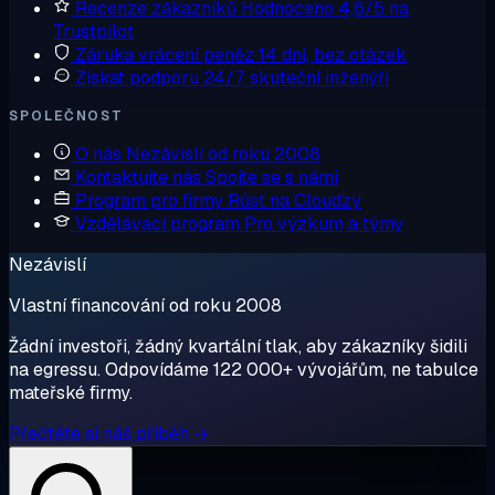
Recenze zákazníků
Hodnoceno 4,6/5 na
Trustpilot
Záruka vrácení peněz
14 dní, bez otázek
Získat podporu
24/7, skuteční inženýři
SPOLEČNOST
O nás
Nezávislí od roku 2008
Kontaktujte nás
Spojte se s námi
Program pro firmy
Růst na Cloudzy
Vzdělávací program
Pro výzkum a týmy
Nezávislí
Vlastní financování od roku 2008
Žádní investoři, žádný kvartální tlak, aby zákazníky šidili
na egressu. Odpovídáme 122 000+ vývojářům, ne tabulce
mateřské firmy.
Přečtěte si náš příběh →