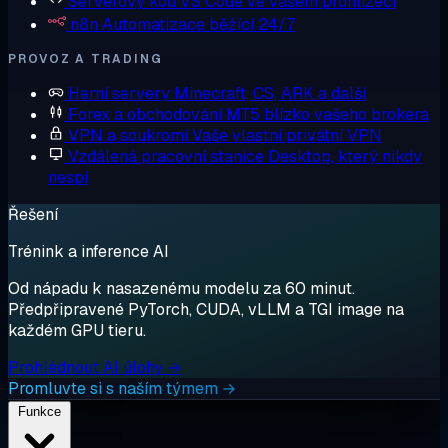
Serverový kód
VS Code ve vašem prohlížeči
n8n
Automatizace běžící 24/7
PROVOZ A TRADING
Herní servery
Minecraft, CS, ARK a další
Forex a obchodování
MT5 blízko vašeho brokera
VPN a soukromí
Vaše vlastní privátní VPN
Vzdálená pracovní stanice
Desktop, který nikdy
nespí
Řešení
Trénink a inference AI
Od nápadu k nasazenému modelu za 60 minut.
Předpřipravené PyTorch, CUDA, vLLM a TGI image na
každém GPU tieru.
Prohlédnout AI úlohy →
Promluvte si s naším týmem →
Funkce