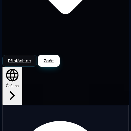
Přihlásit se
Začít
Čeština