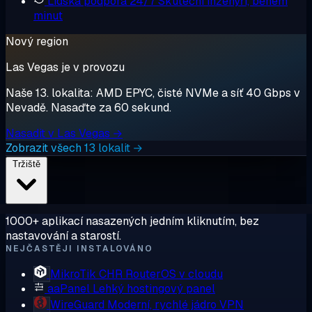
Lidská podpora 24/7
Skuteční inženýři, během
minut
Nový region
Las Vegas je v provozu
Naše 13. lokalita: AMD EPYC, čisté NVMe a síť 40 Gbps v
Nevadě. Nasaďte za 60 sekund.
Nasadit v Las Vegas →
Zobrazit všech 13 lokalit →
Tržiště
1000+ aplikací nasazených jedním kliknutím, bez
nastavování a starostí.
NEJČASTĚJI INSTALOVÁNO
MikroTik CHR
RouterOS v cloudu
aaPanel
Lehký hostingový panel
WireGuard
Moderní, rychlé jádro VPN