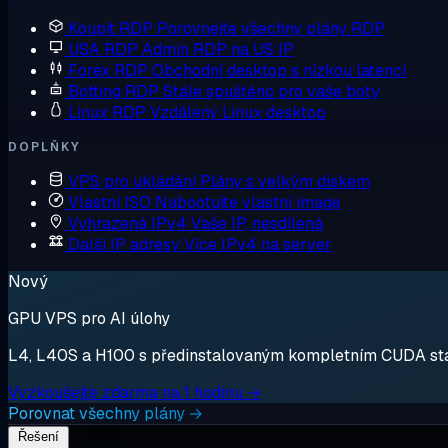
Koupit RDP
Porovnejte všechny plány RDP
USA RDP
Admin RDP na US IP
Forex RDP
Obchodní desktop s nízkou latencí
Botting RDP
Stále spuštěno pro vaše boty
Linux RDP
Vzdálený Linux desktop
DOPLŇKY
VPS pro ukládání
Plány s velkým diskem
Vlastní ISO
Nabootujte vlastní image
Vyhrazená IPv4
Vaše IP, nesdílená
Další IP adresy
Více IPv4 na server
Nový
GPU VPS pro AI úlohy
L4, L40S a H100 s předinstalovaným kompletním CUDA stack
Vyzkoušejte zdarma na 1 hodinu →
Porovnat všechny plány →
Řešení