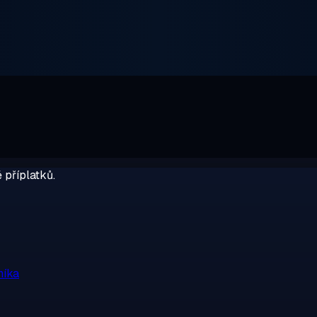
 příplatků.
níka