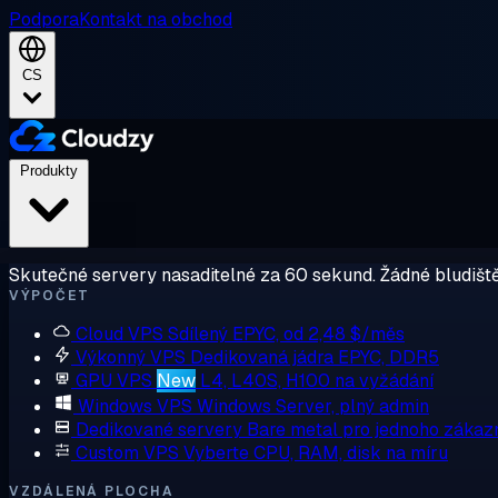
Podpora
Kontakt na obchod
CS
Produkty
Skutečné servery nasaditelné za 60 sekund. Žádné bludiště
VÝPOČET
Cloud VPS
Sdílený EPYC, od 2,48 $/měs
Výkonný VPS
Dedikovaná jádra EPYC, DDR5
GPU VPS
New
L4, L40S, H100 na vyžádání
Windows VPS
Windows Server, plný admin
Dedikované servery
Bare metal pro jednoho zákaz
Custom VPS
Vyberte CPU, RAM, disk na míru
VZDÁLENÁ PLOCHA