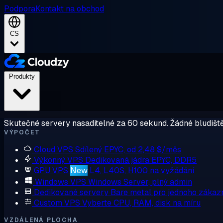
Podpora
Kontakt na obchod
CS
Produkty
Skutečné servery nasaditelné za 60 sekund. Žádné bludiště
VÝPOČET
Cloud VPS
Sdílený EPYC, od 2,48 $/měs
Výkonný VPS
Dedikovaná jádra EPYC, DDR5
GPU VPS
New
L4, L40S, H100 na vyžádání
Windows VPS
Windows Server, plný admin
Dedikované servery
Bare metal pro jednoho zákaz
Custom VPS
Vyberte CPU, RAM, disk na míru
VZDÁLENÁ PLOCHA