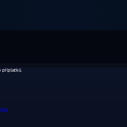
 příplatků.
níka