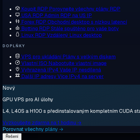
Koupit RDP
Porovnejte všechny plány RDP
USA RDP
Admin RDP na US IP
Forex RDP
Obchodní desktop s nízkou latencí
Botting RDP
Stále spuštěno pro vaše boty
Linux RDP
Vzdálený Linux desktop
DOPLŇKY
VPS pro ukládání
Plány s velkým diskem
Vlastní ISO
Nabootujte vlastní image
Vyhrazená IPv4
Vaše IP, nesdílená
Další IP adresy
Více IPv4 na server
Nový
GPU VPS pro AI úlohy
L4, L40S a H100 s předinstalovaným kompletním CUDA stack
Vyzkoušejte zdarma na 1 hodinu →
Porovnat všechny plány →
Řešení