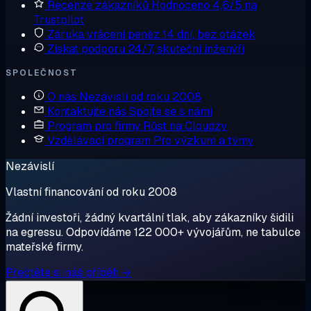
Recenze zákazníků
Hodnoceno 4,6/5 na
Trustpilot
Záruka vrácení peněz
14 dní, bez otázek
Získat podporu
24/7, skuteční inženýři
SPOLEČNOST
O nás
Nezávislí od roku 2008
Kontaktujte nás
Spojte se s námi
Program pro firmy
Růst na Cloudzy
Vzdělávací program
Pro výzkum a týmy
Nezávislí
Vlastní financování od roku 2008
Žádní investoři, žádný kvartální tlak, aby zákazníky šidili
na egressu. Odpovídáme 122 000+ vývojářům, ne tabulce
mateřské firmy.
Přečtěte si náš příběh →