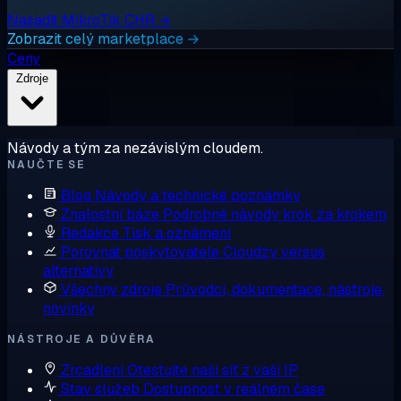
Nasadit MikroTik CHR →
Zobrazit celý marketplace →
Ceny
Zdroje
Návody a tým za nezávislým cloudem.
NAUČTE SE
Blog
Návody a technické poznámky
Znalostní báze
Podrobné návody krok za krokem
Redakce
Tisk a oznámení
Porovnat poskytovatele
Cloudzy versus
alternativy
Všechny zdroje
Průvodci, dokumentace, nástroje,
novinky
NÁSTROJE A DŮVĚRA
Zrcadlení
Otestujte naši síť z vaší IP
Stav služeb
Dostupnost v reálném čase