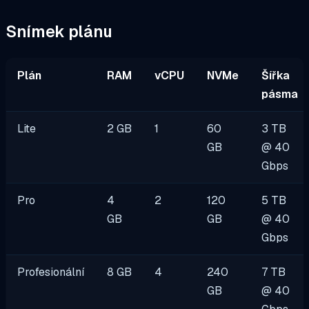
Snímek plánu
Plán
RAM
vCPU
NVMe
Šířka
pásma
Lite
2 GB
1
60
3 TB
GB
@ 40
Gbps
Pro
4
2
120
5 TB
GB
GB
@ 40
Gbps
Profesionální
8 GB
4
240
7 TB
GB
@ 40