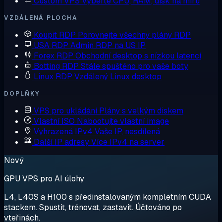
Custom VPS
Vyberte CPU, RAM, disk na míru
VZDÁLENÁ PLOCHA
Koupit RDP
Porovnejte všechny plány RDP
USA RDP
Admin RDP na US IP
Forex RDP
Obchodní desktop s nízkou latencí
Botting RDP
Stále spuštěno pro vaše boty
Linux RDP
Vzdálený Linux desktop
DOPLŇKY
VPS pro ukládání
Plány s velkým diskem
Vlastní ISO
Nabootujte vlastní image
Vyhrazená IPv4
Vaše IP, nesdílená
Další IP adresy
Více IPv4 na server
Nový
GPU VPS pro AI úlohy
L4, L40S a H100 s předinstalovaným kompletním CUDA
stackem. Spustit, trénovat, zastavit. Účtováno po
vteřinách.