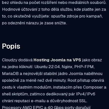
bez ohledu na počet rozšíření nebo mediálních souborů.
Hodinové účtování z toho dělá službu, kde platíte jen za
to, co skutečně využijete: spusťte zdroje pro kampaň,
po odeznění nárazu je zase snižte.
Popis
Cloudzy dodává
Hosting Joomla na VPS
jako obraz
na jedno kliknutí: Ubuntu 22.04, Nginx, PHP-FPM,
MariaDB a nejnovější stabilní jádro Joomla naběhnou
společně za méně než dvě minuty. Root přístup otevírá
cestu k vlastním modulům, instalacím přes Composer a
shell skriptům, zatímco dedikovaný pár IPv4/IPv6
chrání reputaci e-mailu a důvěryhodnost SSL.
Procesory AMD EPYC a 40 Gbps porty doručují