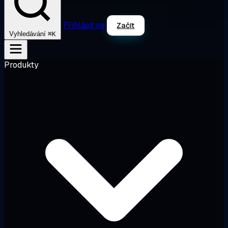
Přihlásit se
Začít
⌘K
Vyhledávání
Produkty