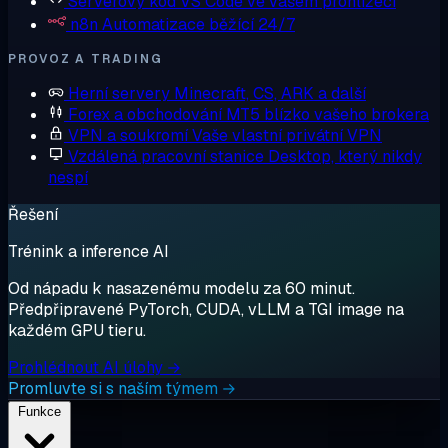
Serverový kód
VS Code ve vašem prohlížeči
n8n
Automatizace běžící 24/7
PROVOZ A TRADING
Herní servery
Minecraft, CS, ARK a další
Forex a obchodování
MT5 blízko vašeho brokera
VPN a soukromí
Vaše vlastní privátní VPN
Vzdálená pracovní stanice
Desktop, který nikdy
nespí
Řešení
Trénink a inference AI
Od nápadu k nasazenému modelu za 60 minut.
Předpřipravené PyTorch, CUDA, vLLM a TGI image na
každém GPU tieru.
Prohlédnout AI úlohy →
Promluvte si s naším týmem →
Funkce