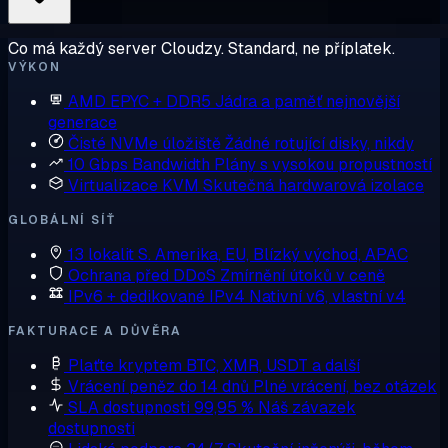
Co má každý server Cloudzy. Standard, ne příplatek.
VÝKON
AMD EPYC + DDR5
Jádra a paměť nejnovější
generace
Čisté NVMe úložiště
Žádné rotující disky, nikdy
10 Gbps Bandwidth
Plány s vysokou propustností
Virtualizace KVM
Skutečná hardwarová izolace
GLOBÁLNÍ SÍŤ
13 lokalit
S. Amerika, EU, Blízký východ, APAC
Ochrana před DDoS
Zmírnění útoků v ceně
IPv6 + dedikované IPv4
Nativní v6, vlastní v4
FAKTURACE A DŮVĚRA
Plaťte kryptem
BTC, XMR, USDT a další
Vrácení peněz do 14 dnů
Plné vrácení, bez otázek
SLA dostupnosti 99,95 %
Náš závazek
dostupnosti