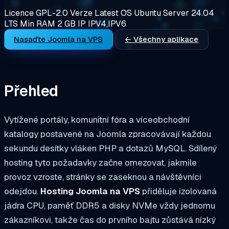
Licence
GPL-2.0
Verze
Latest
OS
Ubuntu Server 24.04
LTS
Min RAM
2 GB
IP
IPV4,IPV6
Nasaďte Joomla na VPS
← Všechny aplikace
Přehled
Vytížené portály, komunitní fóra a víceobchodní
katalogy postavené na Joomla zpracovávají každou
sekundu desítky vláken PHP a dotazů MySQL. Sdílený
hosting tyto požadavky začne omezovat, jakmile
provoz vzroste, stránky se zaseknou a návštěvníci
odejdou.
Hosting Joomla na VPS
přiděluje izolovaná
jádra CPU, paměť DDR5 a disky NVMe vždy jednomu
zákazníkovi, takže čas do prvního bajtu zůstává nízký