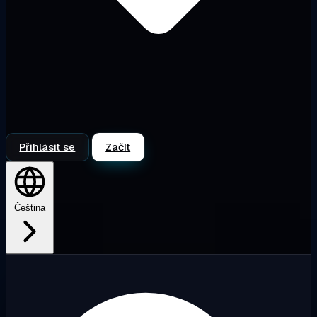
Přihlásit se
Začít
Čeština