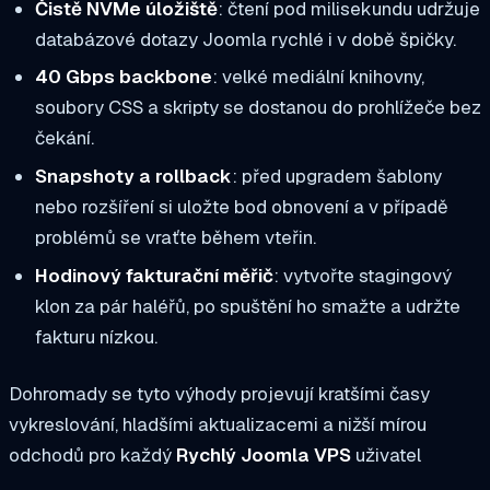
Čistě NVMe úložiště
: čtení pod milisekundu udržuje
databázové dotazy Joomla rychlé i v době špičky.
40 Gbps backbone
: velké mediální knihovny,
soubory CSS a skripty se dostanou do prohlížeče bez
čekání.
Snapshoty a rollback
: před upgradem šablony
nebo rozšíření si uložte bod obnovení a v případě
problémů se vraťte během vteřin.
Hodinový fakturační měřič
: vytvořte stagingový
klon za pár haléřů, po spuštění ho smažte a udržte
fakturu nízkou.
Dohromady se tyto výhody projevují kratšími časy
vykreslování, hladšími aktualizacemi a nižší mírou
odchodů pro každý
Rychlý Joomla VPS
uživatel