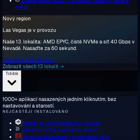
Lidská podpora 24/7
Skuteční inženýři, během
minut
Nový region
Las Vegas je v provozu
Naše 13. lokalita: AMD EPYC, čisté NVMe a síť 40 Gbps v
Nevadě. Nasaďte za 60 sekund.
Nasadit v Las Vegas →
Zobrazit všech 13 lokalit →
Tržiště
1000+ aplikací nasazených jedním kliknutím, bez
nastavování a starostí.
NEJČASTĚJI INSTALOVÁNO
MikroTik CHR
RouterOS v cloudu
aaPanel
Lehký hostingový panel
WireGuard
Moderní, rychlé jádro VPN