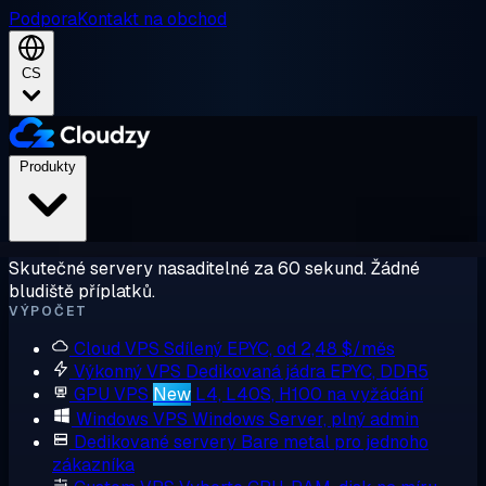
Podpora
Kontakt na obchod
CS
Produkty
Skutečné servery nasaditelné za 60 sekund. Žádné
bludiště příplatků.
VÝPOČET
Cloud VPS
Sdílený EPYC, od 2,48 $/měs
Výkonný VPS
Dedikovaná jádra EPYC, DDR5
GPU VPS
New
L4, L40S, H100 na vyžádání
Windows VPS
Windows Server, plný admin
Dedikované servery
Bare metal pro jednoho
zákazníka