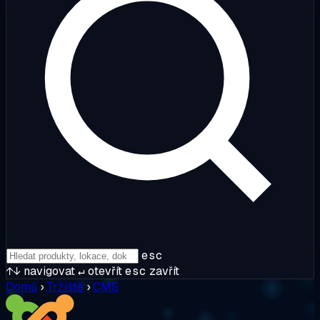
esc
↑↓
navigovat
↵
otevřít
esc
zavřít
Domů
›
Tržiště
›
CMS