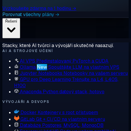
Vyzkoušejte zdarma na 1 hodinu →
Porovnat všechny plány →
Řešení
Stacky, které AI tvůrci a vývojáři skutečně nasazují.
AI A STROJOVÉ UČENÍ
AI VPS
Předinstalovaný PyTorch a CUDA
Ollama
New
Spouštějte LLM na vlastním VPS
Jupyter Notebooks
Notebooky na vašem serveru
GPU pro Deep Learning
Trénujte na L4, L40S,
H100
Anaconda
Python datový stack, hotovo
VÝVOJÁŘI A DEVOPS
Docker
Kontejnery s root přístupem
GitLab
Git + CI/CD na vlastním serveru
Databáze
Postgres, MySQL, MongoDB