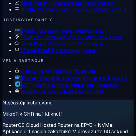
MetaTrader 4
Standard pro Forex trading
Hiddify Manager
Panel pro více protokolů VPN
HOSTINGOVÉ PANELY
Plesk
Full-stack panel webhostingu
FastPanel
Bezplatný rychlý serverový panel
CloudPanel
Panel pro PHP a Node.js
cPanel
Klasický hostingový panel
VPN A NÁSTROJE
OpenVPN AS
Vlastní VPN server
Docker
Container runtime, připravený k použití
MTProto Proxy
Proxy nativní pro Telegram
BlueStacks
Android aplikace na VPS
Nejčastěji instalováno
MikroTik CHR na 1 kliknutí
RouterOS Cloud Hosted Router na EPYC + NVMe.
Aplikace č. 1 našich zákazníků. V provozu za 60 sekund.