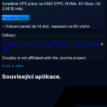
Vyladěné VPS plány na AMD EPYC, NVMe, 40 Gbps. Od
2,48 $/měs.
Nasadit hned →
Vrácení peněz do 14 dnů · nasazení za 60 vteřin
Odkazy
Website
· www.joomla.org
Zdrojový kód na GitHubu
5.1k
Cloudzy is not affiliated with the Joomla project.
VÍCE V CMS
Související aplikace.