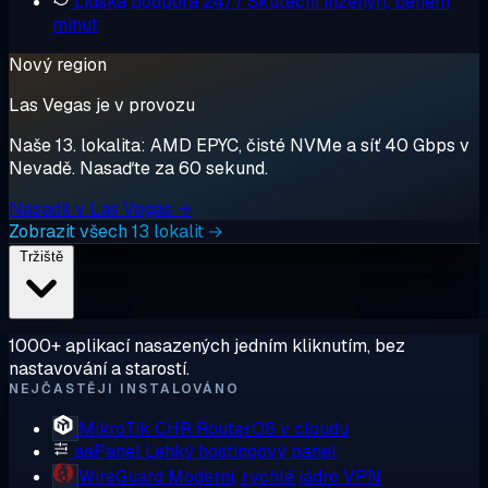
Lidská podpora 24/7
Skuteční inženýři, během
minut
Nový region
Las Vegas je v provozu
Naše 13. lokalita: AMD EPYC, čisté NVMe a síť 40 Gbps v
Nevadě. Nasaďte za 60 sekund.
Nasadit v Las Vegas →
Zobrazit všech 13 lokalit →
Tržiště
1000+ aplikací nasazených jedním kliknutím, bez
nastavování a starostí.
NEJČASTĚJI INSTALOVÁNO
MikroTik CHR
RouterOS v cloudu
aaPanel
Lehký hostingový panel
WireGuard
Moderní, rychlé jádro VPN