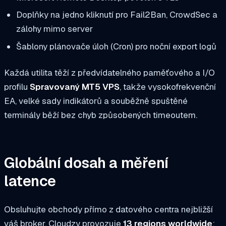
Doplňky na jedno kliknutí pro Fail2Ban, CrowdSec a
zálohy mimo server
Šablony plánovače úloh (Cron) pro noční export logů
Každá utilita těží z předvídatelného paměťového a I/O
profilu
Spravovaný MT5 VPS
, takže vysokofrekvenční
EA, velké sady indikátorů a souběžně spuštěné
terminály běží bez chyb způsobených timeoutem.
Globální dosah a měření
latence
Obsluhujte obchody přímo z datového centra
nejbližší
váš broker. Cloudzy provozuje
13 regions worldwide
: