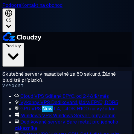
Podpora
Kontakt na obchod
CS
Produkty
Skutečné servery nasaditelné za 60 sekund. Žádné
bludiště příplatků.
VÝPOČET
Cloud VPS
Sdílený EPYC, od 2,48 $/měs
Výkonný VPS
Dedikovaná jádra EPYC, DDR5
GPU VPS
New
L4, L40S, H100 na vyžádání
Windows VPS
Windows Server, plný admin
Dedikované servery
Bare metal pro jednoho
zákazníka