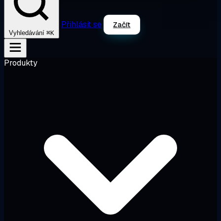
Přihlásit se
Začít
⌘K
Vyhledávání
Produkty