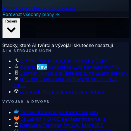
Vyzkoušejte zdarma na 1 hodinu →
Porovnat všechny plány →
Řešení
Stacky, které AI tvůrci a vývojáři skutečně nasazují.
AI A STROJOVÉ UČENÍ
AI VPS
Předinstalovaný PyTorch a CUDA
Ollama
New
Spouštějte LLM na vlastním VPS
Jupyter Notebooks
Notebooky na vašem serveru
GPU pro Deep Learning
Trénujte na L4, L40S,
H100
Anaconda
Python datový stack, hotovo
VÝVOJÁŘI A DEVOPS
Docker
Kontejnery s root přístupem
GitLab
Git + CI/CD na vlastním serveru
Databáze
Postgres, MySQL, MongoDB