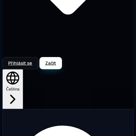
Přihlásit se
Začít
Čeština