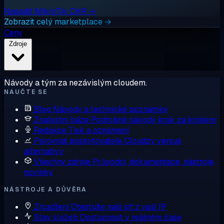
Nasadit MikroTik CHR →
Zobrazit celý marketplace →
Ceny
Zdroje
Návody a tým za nezávislým cloudem.
NAUČTE SE
Blog
Návody a technické poznámky
Znalostní báze
Podrobné návody krok za krokem
Redakce
Tisk a oznámení
Porovnat poskytovatele
Cloudzy versus
alternativy
Všechny zdroje
Průvodci, dokumentace, nástroje,
novinky
NÁSTROJE A DŮVĚRA
Zrcadlení
Otestujte naši síť z vaší IP
Stav služeb
Dostupnost v reálném čase