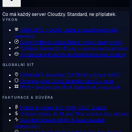
Co má každý server Cloudzy. Standard, ne příplatek.
VÝKON
AMD EPYC + DDR5
Jádra a paměť nejnovější
generace
Čisté NVMe úložiště
Žádné rotující disky, nikdy
10 Gbps Bandwidth
Plány s vysokou propustností
Virtualizace KVM
Skutečná hardwarová izolace
GLOBÁLNÍ SÍŤ
13 lokalit
S. Amerika, EU, Blízký východ, APAC
Ochrana před DDoS
Zmírnění útoků v ceně
IPv6 + dedikované IPv4
Nativní v6, vlastní v4
FAKTURACE A DŮVĚRA
Plaťte kryptem
BTC, XMR, USDT a další
Vrácení peněz do 14 dnů
Plné vrácení, bez otázek
SLA dostupnosti 99,95 %
Náš závazek
dostupnosti