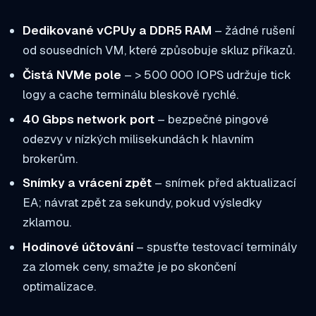
Dedikované vCPUy a DDR5 RAM
– žádné rušení
od sousedních VM, které způsobuje skluz příkazů.
Čistá NVMe pole
– > 500 000 IOPS udržuje tick
logy a cache terminálu bleskově rychlé.
40 Gbps network port
– bezpečné pingové
odezvy v nízkých milisekundách k hlavním
brokerům.
Snímky a vrácení zpět
– snímek před aktualizací
EA; návrat zpět za sekundy, pokud výsledky
zklamou.
Hodinové účtování
– spusťte testovací terminály
za zlomek ceny, smažte je po skončení
optimalizace.