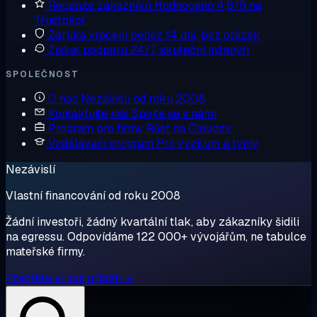
Recenze zákazníků
Hodnoceno 4,6/5 na
Trustpilot
Záruka vrácení peněz
14 dní, bez otázek
Získat podporu
24/7, skuteční inženýři
SPOLEČNOST
O nás
Nezávislí od roku 2008
Kontaktujte nás
Spojte se s námi
Program pro firmy
Růst na Cloudzy
Vzdělávací program
Pro výzkum a týmy
Nezávislí
Vlastní financování od roku 2008
Žádní investoři, žádný kvartální tlak, aby zákazníky šidili
na egressu. Odpovídáme 122 000+ vývojářům, ne tabulce
mateřské firmy.
Přečtěte si náš příběh →