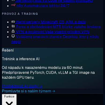
Serverový kód
VS Code ve vašem prohlížeči
n8n
Automatizace běžící 24/7
PROVOZ A TRADING
Herní servery
Minecraft, CS, ARK a další
Forex a obchodování
MT5 blízko vašeho brokera
VPN a soukromí
Vaše vlastní privátní VPN
Vzdálená pracovní stanice
Desktop, který nikdy
nespí
Řešení
Trénink a inference AI
Od nápadu k nasazenému modelu za 60 minut.
Předpřipravené PyTorch, CUDA, vLLM a TGI image na
každém GPU tieru.
Prohlédnout AI úlohy →
Promluvte si s naším týmem →
Funkce