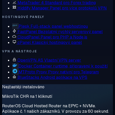
MetaTrader 4
Standard pro Forex trading
Hiddify Manager
Panel pro více protokolů VPN
HOSTINGOVÉ PANELY
Plesk
Full-stack panel webhostingu
FastPanel
Bezplatný rychlý serverový panel
CloudPanel
Panel pro PHP a Node.js
cPanel
Klasický hostingový panel
VPN A NÁSTROJE
OpenVPN AS
Vlastní VPN server
Docker
Container runtime, připravený k použití
MTProto Proxy
Proxy nativní pro Telegram
BlueStacks
Android aplikace na VPS
Nejčastěji instalováno
MikroTik CHR na 1 kliknutí
RouterOS Cloud Hosted Router na EPYC + NVMe.
Aplikace č. 1 našich zákazníků. V provozu za 60 sekund.