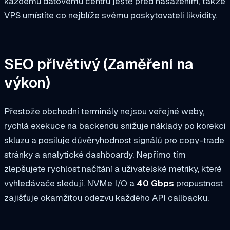
každému datovému centru ještě před nasazením, takže
VPS umístíte co nejblíže svému poskytovateli likvidity.
SEO přívětivý
(Zaměření na
výkon)
Přestože obchodní terminály nejsou veřejné weby,
rychlá exekuce na backendu snižuje náklady po korekci
skluzu a posiluje důvěryhodnost signálů pro copy-trade
stránky a analytické dashboardy. Nepřímo tím
zlepšujete rychlost načítání a uživatelské metriky, které
vyhledávače sledují. NVMe I/O a
40 Gbps
propustnost
zajišťuje okamžitou odezvu každého API callbacku.