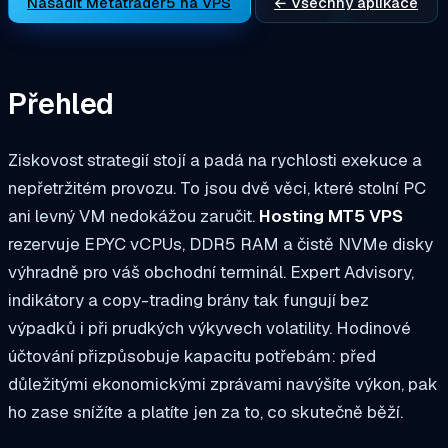
Nasadit Metatrader5 na VPS
← Všechny aplikace
Přehled
Ziskovost strategií stojí a padá na rychlosti exekuce a
nepřetržitém provozu. To jsou dvě věci, které stolní PC
ani levný VM nedokážou zaručit.
Hosting MT5 VPS
rezervuje EPYC vCPUs, DDR5 RAM a čistě NVMe disky
výhradně pro váš obchodní terminál. Expert Advisory,
indikátory a copy-trading brány tak fungují bez
výpadků i při prudkých výkyvech volatility. Hodinové
účtování přizpůsobuje kapacitu potřebám: před
důležitými ekonomickými zprávami navýšíte výkon, pak
ho zase snížíte a platíte jen za to, co skutečně běží.