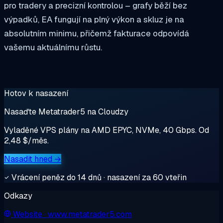
pro tradery a precizní kontrolou – grafy běží bez
výpadků, EA fungují na plný výkon a skluz je na
absolutním minimu, přičemž fakturace odpovídá
vašemu aktuálnímu růstu.
Hotov k nasazení
Nasaďte Metatrader5 na Cloudzy
Vyladěné VPS plány na AMD EPYC, NVMe, 40 Gbps. Od
2,48 $/měs.
Nasadit hned →
Vrácení peněz do 14 dnů · nasazení za 60 vteřin
Odkazy
Website
· www.metatrader5.com