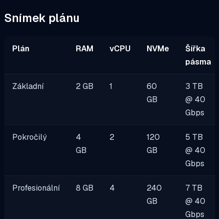
Snímek plánu
Plán
RAM
vCPU
NVMe
Šířka
pásma
Základní
2 GB
1
60
3 TB
GB
@ 40
Gbps
Pokročilý
4
2
120
5 TB
GB
GB
@ 40
Gbps
Profesionální
8 GB
4
240
7 TB
GB
@ 40
Gbps