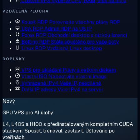
Custom VPS
Vyberte CPU, RAM, disk na míru
VZDÁLENÁ PLOCHA
Koupit RDP
Porovnejte všechny plány RDP
USA RDP
Admin RDP na US IP
Forex RDP
Obchodní desktop s nízkou latencí
Botting RDP
Stále spuštěno pro vaše boty
Linux RDP
Vzdálený Linux desktop
DOPLŇKY
VPS pro ukládání
Plány s velkým diskem
Vlastní ISO
Nabootujte vlastní image
Vyhrazená IPv4
Vaše IP, nesdílená
Další IP adresy
Více IPv4 na server
Nový
GPU VPS pro AI úlohy
L4, L40S a H100 s předinstalovaným kompletním CUDA
stackem. Spustit, trénovat, zastavit. Účtováno po
vteřinách.