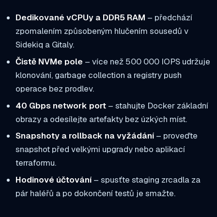
Dedikované vCPUy a DDR5 RAM
– předchází
zpomalením způsobeným hluče­ním sousedů v
Sidekiq a Gitaly.
Čistě NVMe pole
– více než 500 000 IOPS udržuje
klonování, garbage collection a registry push
operace bez prodlev.
40 Gbps network port
– stahujte Docker základní
obrazy a odesílejte artefakty bez úzkých míst.
Snapshoty a rollback na vyžádání
– proveďte
snapshot před velkými upgrady nebo aplikací
terraformu.
Hodinové účtování
– spusťte staging zrcadla za
pár haléřů a po dokončení testů je smažte.