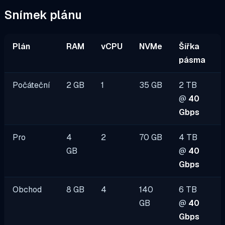
Snímek plánu
Plán
RAM
vCPU
NVMe
Šířka
pásma
Počáteční
2 GB
1
35 GB
2 TB
@
40
Gbps
Pro
4
2
70 GB
4 TB
GB
@
40
Gbps
Obchod
8 GB
4
140
6 TB
GB
@
40
Gbps