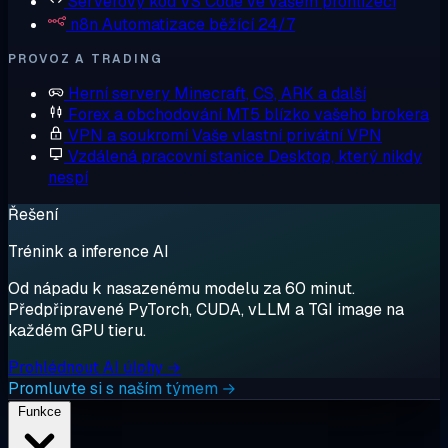
Serverový kód
VS Code ve vašem prohlížeči
n8n
Automatizace běžící 24/7
PROVOZ A TRADING
Herní servery
Minecraft, CS, ARK a další
Forex a obchodování
MT5 blízko vašeho brokera
VPN a soukromí
Vaše vlastní privátní VPN
Vzdálená pracovní stanice
Desktop, který nikdy
nespí
Řešení
Trénink a inference AI
Od nápadu k nasazenému modelu za 60 minut.
Předpřipravené PyTorch, CUDA, vLLM a TGI image na
každém GPU tieru.
Prohlédnout AI úlohy →
Promluvte si s naším týmem →
Funkce