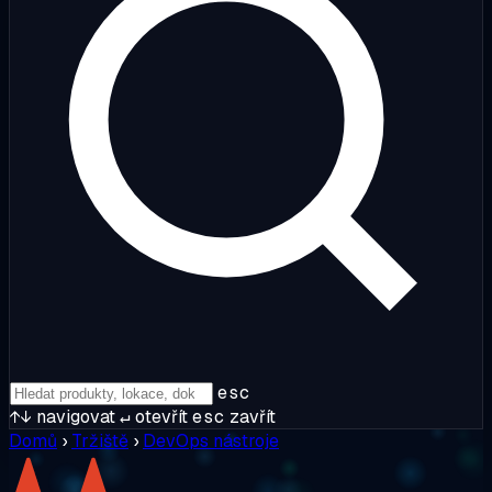
esc
↑↓
navigovat
↵
otevřít
esc
zavřít
Domů
›
Tržiště
›
DevOps nástroje