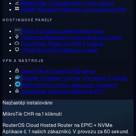
MetaTrader 4
Standard pro Forex trading
Hiddify Manager
Panel pro více protokolů VPN
HOSTINGOVÉ PANELY
Plesk
Full-stack panel webhostingu
FastPanel
Bezplatný rychlý serverový panel
CloudPanel
Panel pro PHP a Node.js
cPanel
Klasický hostingový panel
VPN A NÁSTROJE
OpenVPN AS
Vlastní VPN server
Docker
Container runtime, připravený k použití
MTProto Proxy
Proxy nativní pro Telegram
BlueStacks
Android aplikace na VPS
Nejčastěji instalováno
MikroTik CHR na 1 kliknutí
RouterOS Cloud Hosted Router na EPYC + NVMe.
Aplikace č. 1 našich zákazníků. V provozu za 60 sekund.