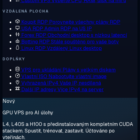
Custom VPS
Vyberte CPU, RAM, disk na míru
VZDÁLENÁ PLOCHA
Koupit RDP
Porovnejte všechny plány RDP
USA RDP
Admin RDP na US IP
Forex RDP
Obchodní desktop s nízkou latencí
Botting RDP
Stále spuštěno pro vaše boty
Linux RDP
Vzdálený Linux desktop
DOPLŇKY
VPS pro ukládání
Plány s velkým diskem
Vlastní ISO
Nabootujte vlastní image
Vyhrazená IPv4
Vaše IP, nesdílená
Další IP adresy
Více IPv4 na server
Nový
GPU VPS pro AI úlohy
L4, L40S a H100 s předinstalovaným kompletním CUDA
stackem. Spustit, trénovat, zastavit. Účtováno po
vteřinách.