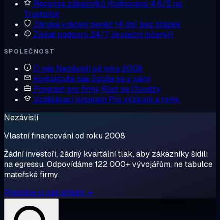
Recenze zákazníků
Hodnoceno 4,6/5 na
Trustpilot
Záruka vrácení peněz
14 dní, bez otázek
Získat podporu
24/7, skuteční inženýři
SPOLEČNOST
O nás
Nezávislí od roku 2008
Kontaktujte nás
Spojte se s námi
Program pro firmy
Růst na Cloudzy
Vzdělávací program
Pro výzkum a týmy
Nezávislí
Vlastní financování od roku 2008
Žádní investoři, žádný kvartální tlak, aby zákazníky šidili
na egressu. Odpovídáme 122 000+ vývojářům, ne tabulce
mateřské firmy.
Přečtěte si náš příběh →