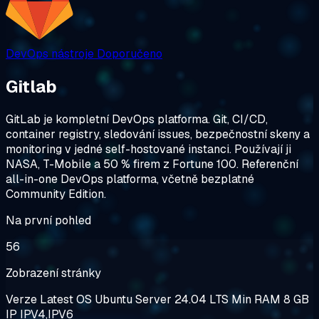
DevOps nástroje
Doporučeno
Gitlab
GitLab je kompletní DevOps platforma. Git, CI/CD,
container registry, sledování issues, bezpečnostní skeny a
monitoring v jedné self-hostované instanci. Používají ji
NASA, T-Mobile a 50 % firem z Fortune 100. Referenční
all-in-one DevOps platforma, včetně bezplatné
Community Edition.
Na první pohled
56
Zobrazení stránky
Verze
Latest
OS
Ubuntu Server 24.04 LTS
Min RAM
8 GB
IP
IPV4,IPV6