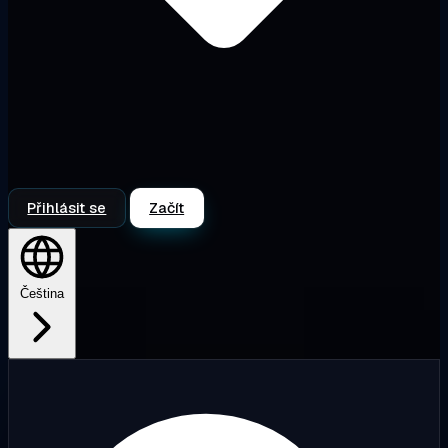
Přihlásit se
Začít
Čeština