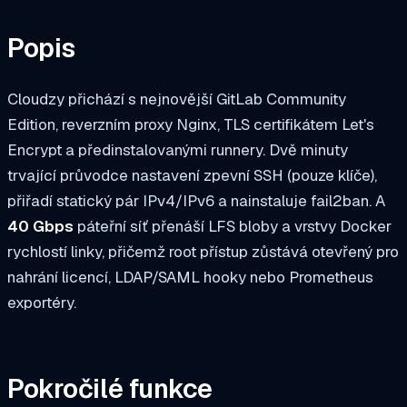
Popis
Cloudzy přichází s nejnovější GitLab Community
Edition, reverzním proxy Nginx, TLS certifikátem Let's
Encrypt a předinstalovanými runnery. Dvě minuty
trvající průvodce nastavení zpevní SSH (pouze klíče),
přiřadí statický pár IPv4/IPv6 a nainstaluje fail2ban. A
40 Gbps
páteřní síť přenáší LFS bloby a vrstvy Docker
rychlostí linky, přičemž root přístup zůstává otevřený pro
nahrání licencí, LDAP/SAML hooky nebo Prometheus
exportéry.
Pokročilé funkce