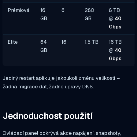
Prémiová
16
6
280
8 TB
GB
GB
@
40
Gbps
Elite
64
16
1.5 TB
16 TB
GB
@
40
Gbps
Jediný restart aplikuje jakoukoli změnu velikosti –
žádná migrace dat, žádné úpravy DNS.
Jednoduchost použití
Ovládací panel pokrývá akce napájení, snapshoty,