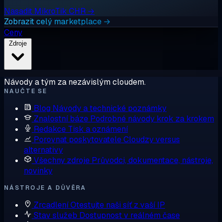
Nasadit MikroTik CHR →
Zobrazit celý marketplace →
Ceny
Zdroje
Návody a tým za nezávislým cloudem.
NAUČTE SE
Blog
Návody a technické poznámky
Znalostní báze
Podrobné návody krok za krokem
Redakce
Tisk a oznámení
Porovnat poskytovatele
Cloudzy versus
alternativy
Všechny zdroje
Průvodci, dokumentace, nástroje,
novinky
NÁSTROJE A DŮVĚRA
Zrcadlení
Otestujte naši síť z vaší IP
Stav služeb
Dostupnost v reálném čase