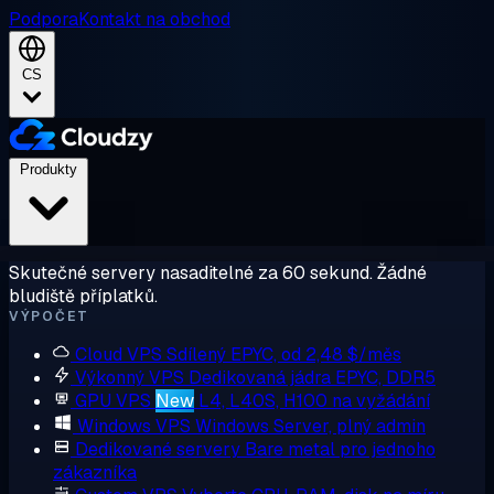
Podpora
Kontakt na obchod
CS
Produkty
Skutečné servery nasaditelné za 60 sekund. Žádné
bludiště příplatků.
VÝPOČET
Cloud VPS
Sdílený EPYC, od 2,48 $/měs
Výkonný VPS
Dedikovaná jádra EPYC, DDR5
GPU VPS
New
L4, L40S, H100 na vyžádání
Windows VPS
Windows Server, plný admin
Dedikované servery
Bare metal pro jednoho
zákazníka