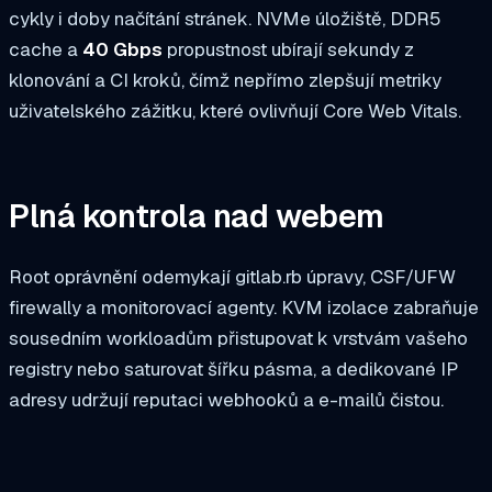
cykly i doby načítání stránek. NVMe úložiště, DDR5
cache a
40 Gbps
propustnost ubírají sekundy z
klonování a CI kroků, čímž nepřímo zlepšují metriky
uživatelského zážitku, které ovlivňují Core Web Vitals.
Plná kontrola nad webem
Root oprávnění odemykají
gitlab.rb
úpravy, CSF/UFW
firewally a monitorovací agenty. KVM izolace zabraňuje
sousedním workloadům přistupovat k vrstvám vašeho
registry nebo saturovat šířku pásma, a dedikované IP
adresy udržují reputaci webhooků a e-mailů čistou.