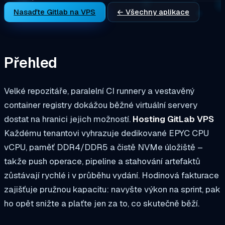
Nasaďte Gitlab na VPS
← Všechny aplikace
Přehled
Velké repozitáře, paralelní CI runnery a vestavěný
container registry dokážou běžné virtuální servery
dostat na hranici jejich možností.
Hosting GitLab VPS
Každému tenantovi vyhrazuje dedikované EPYC CPU
vCPU, paměť DDR4/DDR5 a čistě NVMe úložiště –
takže push operace, pipeline a stahování artefaktů
zůstávají rychlé i v průběhu vydání. Hodinová fakturace
zajišťuje pružnou kapacitu: navyšte výkon na sprint, pak
ho opět snižte a plaťte jen za to, co skutečně běží.