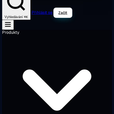
Přihlásit se
Začít
⌘K
Vyhledávání
Produkty