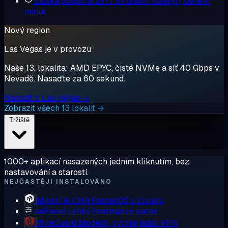
Lidská podpora 24/7
Skuteční inženýři, během
minut
Nový region
Las Vegas je v provozu
Naše 13. lokalita: AMD EPYC, čisté NVMe a síť 40 Gbps v
Nevadě. Nasaďte za 60 sekund.
Nasadit v Las Vegas →
Zobrazit všech 13 lokalit →
Tržiště
1000+ aplikací nasazených jedním kliknutím, bez
nastavování a starostí.
NEJČASTĚJI INSTALOVÁNO
MikroTik CHR
RouterOS v cloudu
aaPanel
Lehký hostingový panel
WireGuard
Moderní, rychlé jádro VPN