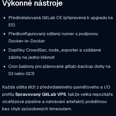
Výkonné nástroje
Předinstalovaná GitLab CE (připravená k upgradu na
EE)
Předkonfigurovaný sdílený runner s podporou
Docker-in-Docker
Doplňky CrowdSec, node_exporter a vzdálené
zálohy na jedno kliknutí
Cron šablony pro plánované
gitlab-backup
úlohy na
S3 nebo GCS
Každá utilita těží z předvídatelného paměťového a I/O
profilu
Spravovaný GitLab VPS
, takže velká repozitáře,
vícefázové pipeline a nahrávání artefaktů proběhnou
bez chyb způsobených timeoutem.