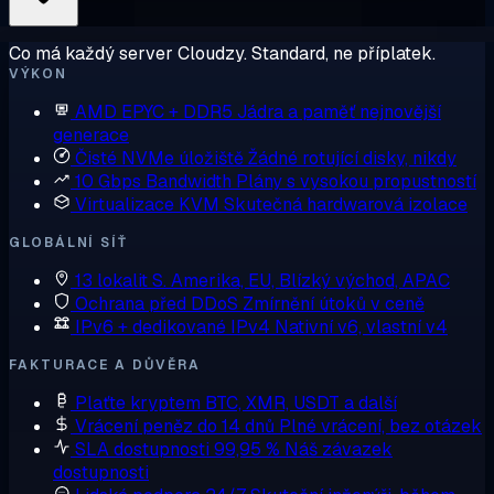
Co má každý server Cloudzy. Standard, ne příplatek.
VÝKON
AMD EPYC + DDR5
Jádra a paměť nejnovější
generace
Čisté NVMe úložiště
Žádné rotující disky, nikdy
10 Gbps Bandwidth
Plány s vysokou propustností
Virtualizace KVM
Skutečná hardwarová izolace
GLOBÁLNÍ SÍŤ
13 lokalit
S. Amerika, EU, Blízký východ, APAC
Ochrana před DDoS
Zmírnění útoků v ceně
IPv6 + dedikované IPv4
Nativní v6, vlastní v4
FAKTURACE A DŮVĚRA
Plaťte kryptem
BTC, XMR, USDT a další
Vrácení peněz do 14 dnů
Plné vrácení, bez otázek
SLA dostupnosti 99,95 %
Náš závazek
dostupnosti