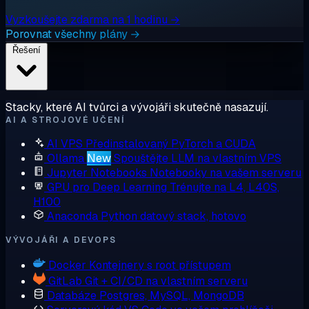
Vyzkoušejte zdarma na 1 hodinu →
Porovnat všechny plány →
Řešení
Stacky, které AI tvůrci a vývojáři skutečně nasazují.
AI A STROJOVÉ UČENÍ
AI VPS
Předinstalovaný PyTorch a CUDA
Ollama
New
Spouštějte LLM na vlastním VPS
Jupyter Notebooks
Notebooky na vašem serveru
GPU pro Deep Learning
Trénujte na L4, L40S,
H100
Anaconda
Python datový stack, hotovo
VÝVOJÁŘI A DEVOPS
Docker
Kontejnery s root přístupem
GitLab
Git + CI/CD na vlastním serveru
Databáze
Postgres, MySQL, MongoDB