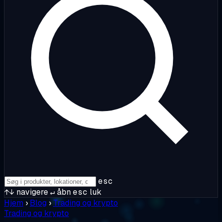
esc
↑↓
navigere
↵
åbn
esc
luk
Hjem
›
Blog
›
Trading og krypto
Trading og krypto