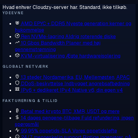
Hvad enhver Cloudzy-server har. Standard, ikke tilkøb.
YDEEVNE
AMD EPYC + DDR5
Nyeste generation kerner og
hukommelse
Ren NVMe-lagring
Aldrig roterende diske
10 Gbps Bandwidth
Planer med høj
gennemstrømning
KVM-virtualisering
Ægte hardwareisolering
GLOBALT NETVÆRK
13 steder
Nordamerika, EU, Mellemøsten, APAC
DDoS-beskyttelse
Indbygget angrebsafbødning
IPv6 + dedikeret IPv4
Native v6, din egen v4
FAKTURERING & TILLID
Betal med krypto
BTC, XMR, USDT og mere
14 dages pengene-tilbage
Fuld refundering, ingen
spørgsmål
99,95% oppetids-SLA
Vores oppetidsløfte
24/7 menneskelig support
Rigtige ingeniører, på