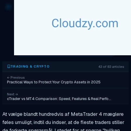
43 of 83 articles
TRADING & CRYPTO
←
Previous
Practical Ways to Protect Your Crypto Assets in 2025
Next
→
cTrader vs MT4 Comparison: Speed, Features & Real Perfo…
At vælge blandt hundredvis af MetaTrader 4 mæglere
føles umuligt, indtil du indser, at de fleste traders stiller
de forkerte spørgsmål. I stedet for at spørge "hvilken