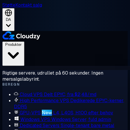
Støtte
Kontakt salg
DA
Produkter
Rigtige servere, udrullet på 60 sekunder. Ingen
mersalgslabyrint.
BEREGN
Cloud VPS
Delt EPYC, fra $2,48/md
High Performance VPS
Dedikerede EPYC-kerner,
DDR5
GPU-VPS
New
L4, L40S, H100 efter behov
Windows VPS
Windows Server, fuld admin
Dedicated Servers
Single-tenant bare metal