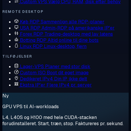
Custom VPS
Vælg CPU, RAM, disk efter behov
REMOTE DESKTOP
Køb RDP
Sammenlign alle RDP-planer
USA RDP
Admin-RDP på amerikanske IP'er
Forex RDP
Trading-desktop med lav latens
Botting RDP
Altid online til dine bots
Linux RDP
Linux-desktop, fjern
TILFØJELSER
Lager-VPS
Planer med stor disk
Custom ISO
Boot dit eget image
Dedikeret IPv4
Din IP, ikke delt
Ekstra IP'er
Flere IPv4 pr. server
Ny
GPU VPS til AI-workloads
L4, L40S og H100 med hele CUDA-stacken
forudinstalleret. Start, træn, stop. Faktureres pr. sekund.