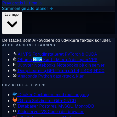
Prøv gratis i 1 time →
Sammenlign alle planer →
Løsninger
De stacks, som AI-byggere og udviklere faktisk udruller.
AI OG MACHINE LEARNING
AI VPS
Forudinstalleret PyTorch & CUDA
Ollama
New
Kør LLM'er på din egen VPS
Jupyter Notebooks
Notebooks på din server
Deep Learning GPU
Træn på L4, L40S, H100
Anaconda
Python data-stack, klar
UDVIKLERE & DEVOPS
Docker
Containere med root-adgang
GitLab
Selvhostet Git + CI/CD
Databaser
Postgres, MySQL, MongoDB
Kodeserver
VS Code i din browser