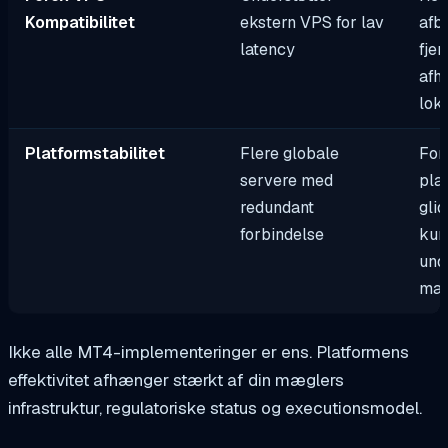
Kompatibilitet
ekstern VPS for lav
afb
latency
fjer
afh
lok
Platformstabilitet
Flere globale
For
servere med
pla
redundant
gli
forbindelse
kur
und
mar
Ikke alle MT4-implementeringer er ens. Platformens
effektivitet afhænger stærkt af din mæglers
infrastruktur, regulatoriske status og executionsmodel.