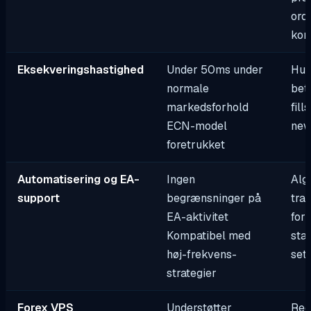
ord
konf
Eksekveringshastighed
Under 50ms under
Hur
normale
bet
markedsforhold
fill
ECN-model
new
foretrukket
Automatisering og EA-
Ingen
Alg
support
begrænsninger på
tra
EA-aktivitet
for 
Kompatibel med
stab
høj-frekvens-
set
strategier
Forex VPS
Understøtter
Red