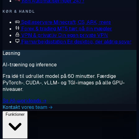
n8n
Automatiseringer 24/7
KØR & HANDL
Spilleservere
Minecraft, CS, ARK, mere
Forex & trading
MT5 tæt på din mægler
VPN & privatliv
Din egen private VPN
Fjernarbejdsstation
En desktop, der aldrig sover
Løsning
AI-træning og inference
Fra idé til udrullet model på 60 minutter. Færdige
PyTorch-, CUDA-, vLLM- og TGI-images på alle GPU-
niveauer.
Se AI-workloads →
Kontakt vores team →
Funktioner