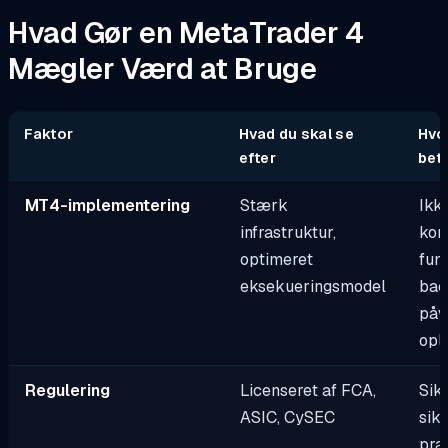
Hvad Gør en MetaTrader 4
Mægler Værd at Bruge
Faktor
Hvad du skal se
Hvo
efter
bet
MT4-implementering
Stærk
Ikk
infrastruktur,
kon
optimeret
fung
eksekueringsmodel
bac
påv
opl
Regulering
Licenseret af FCA,
Sik
ASIC, CySEC
sikk
pra