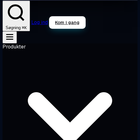
Log ind
Kom i gang
⌘K
Søgning
Produkter