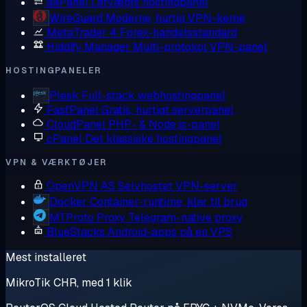
aaPanel
Letvægts hostingpanel
WireGuard
Moderne, hurtig VPN-kerne
MetaTrader 4
Forex-handelsstandard
Hiddify Manager
Multi-protokol VPN-panel
HOSTINGPANELER
Plesk
Full-stack webhostingpanel
FastPanel
Gratis, hurtigt serverpanel
CloudPanel
PHP- & Node.js-panel
cPanel
Det klassiske hostingpanel
VPN & VÆRKTØJER
OpenVPN AS
Selvhostet VPN-server
Docker
Container-runtime, klar til brug
MTProto Proxy
Telegram-native proxy
BlueStacks
Android-apps på en VPS
Mest installeret
MikroTik CHR, med 1 klik