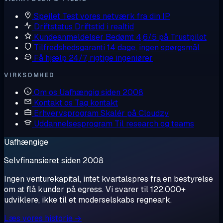
Spejlet
Test vores netværk fra din IP
Driftstatus
Driftstid i realtid
Kundeanmeldelser
Bedømt 4,6/5 på Trustpilot
Tilfredshedsgaranti
14 dage, ingen spørgsmål
Få hjælp
24/7, rigtige ingeniører
VIRKSOMHED
Om os
Uafhængig siden 2008
Kontakt os
Tag kontakt
Erhvervsprogram
Skalér på Cloudzy
Uddannelsesprogram
Til research og teams
Uafhængige
Selvfinansieret siden 2008
Ingen venturekapital, intet kvartalspres fra en bestyrelse
om at flå kunder på egress. Vi svarer til 122.000+
udviklere, ikke til et moderselskabs regneark.
Læs vores historie →