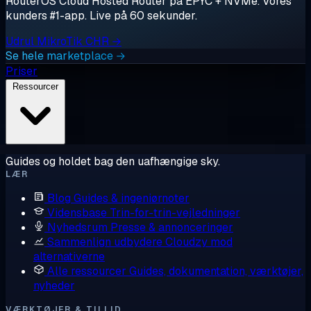
RouterOS Cloud Hosted Router på EPYC + NVMe. Vores
kunders #1-app. Live på 60 sekunder.
Udrul MikroTik CHR →
Se hele marketplace →
Priser
Ressourcer
Guides og holdet bag den uafhængige sky.
LÆR
Blog
Guides & ingeniørnoter
Vidensbase
Trin-for-trin-vejledninger
Nyhedsrum
Presse & annonceringer
Sammenlign udbydere
Cloudzy mod
alternativerne
Alle ressourcer
Guides, dokumentation, værktøjer,
nyheder
VÆRKTØJER & TILLID