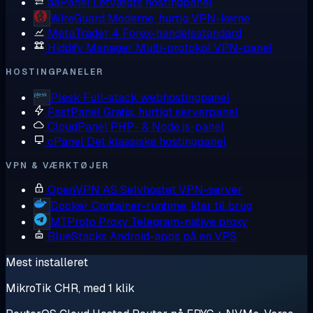
aaPanel
Letvægts hostingpanel
WireGuard
Moderne, hurtig VPN-kerne
MetaTrader 4
Forex-handelsstandard
Hiddify Manager
Multi-protokol VPN-panel
HOSTINGPANELER
Plesk
Full-stack webhostingpanel
FastPanel
Gratis, hurtigt serverpanel
CloudPanel
PHP- & Node.js-panel
cPanel
Det klassiske hostingpanel
VPN & VÆRKTØJER
OpenVPN AS
Selvhostet VPN-server
Docker
Container-runtime, klar til brug
MTProto Proxy
Telegram-native proxy
BlueStacks
Android-apps på en VPS
Mest installeret
MikroTik CHR, med 1 klik