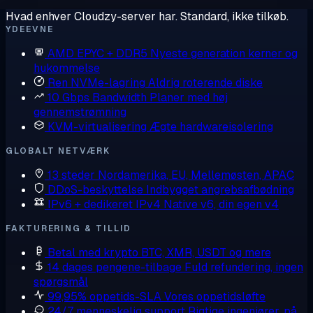
Hvad enhver Cloudzy-server har. Standard, ikke tilkøb.
YDEEVNE
AMD EPYC + DDR5
Nyeste generation kerner og
hukommelse
Ren NVMe-lagring
Aldrig roterende diske
10 Gbps Bandwidth
Planer med høj
gennemstrømning
KVM-virtualisering
Ægte hardwareisolering
GLOBALT NETVÆRK
13 steder
Nordamerika, EU, Mellemøsten, APAC
DDoS-beskyttelse
Indbygget angrebsafbødning
IPv6 + dedikeret IPv4
Native v6, din egen v4
FAKTURERING & TILLID
Betal med krypto
BTC, XMR, USDT og mere
14 dages pengene-tilbage
Fuld refundering, ingen
spørgsmål
99,95% oppetids-SLA
Vores oppetidsløfte
24/7 menneskelig support
Rigtige ingeniører, på