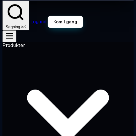
Log ind
Kom i gang
⌘K
Søgning
Produkter