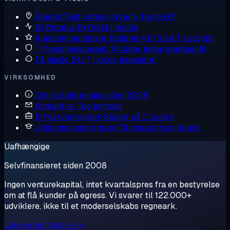
Spejlet
Test vores netværk fra din IP
Driftstatus
Driftstid i realtid
Kundeanmeldelser
Bedømt 4,6/5 på Trustpilot
Tilfredshedsgaranti
14 dage, ingen spørgsmål
Få hjælp
24/7, rigtige ingeniører
VIRKSOMHED
Om os
Uafhængig siden 2008
Kontakt os
Tag kontakt
Erhvervsprogram
Skalér på Cloudzy
Uddannelsesprogram
Til research og teams
Uafhængige
Selvfinansieret siden 2008
Ingen venturekapital, intet kvartalspres fra en bestyrelse
om at flå kunder på egress. Vi svarer til 122.000+
udviklere, ikke til et moderselskabs regneark.
Læs vores historie →