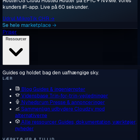
RouterOS Cloud Hosted Router på EPYC + NVMe. Vores
kunders #1-app. Live på 60 sekunder.
Udrul MikroTik CHR →
Se hele marketplace →
Priser
Ressourcer
Guides og holdet bag den uafhængige sky.
LÆR
Blog
Guides & ingeniørnoter
Vidensbase
Trin-for-trin-vejledninger
Nyhedsrum
Presse & annonceringer
Sammenlign udbydere
Cloudzy mod
alternativerne
Alle ressourcer
Guides, dokumentation, værktøjer,
nyheder
VÆRKTØJER & TILLID