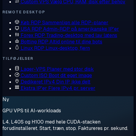
Custom VPS
Vælg CPU, RAM, disk efter behov
REMOTE DESKTOP
Køb RDP
Sammenlign alle RDP-planer
USA RDP
Admin-RDP på amerikanske IP'er
Forex RDP
Trading-desktop med lav latens
Botting RDP
Altid online til dine bots
Linux RDP
Linux-desktop, fjern
TILFØJELSER
Lager-VPS
Planer med stor disk
Custom ISO
Boot dit eget image
Dedikeret IPv4
Din IP, ikke delt
Ekstra IP'er
Flere IPv4 pr. server
Ny
GPU VPS til AI-workloads
L4, L40S og H100 med hele CUDA-stacken
forudinstalleret. Start, træn, stop. Faktureres pr. sekund.