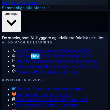
Prøv gratis i 1 time →
Sammenlign alle planer →
Løsninger
De stacks, som AI-byggere og udviklere faktisk udruller.
AI OG MACHINE LEARNING
AI VPS
Forudinstalleret PyTorch & CUDA
Ollama
New
Kør LLM'er på din egen VPS
Jupyter Notebooks
Notebooks på din server
Deep Learning GPU
Træn på L4, L40S, H100
Anaconda
Python data-stack, klar
UDVIKLERE & DEVOPS
Docker
Containere med root-adgang
GitLab
Selvhostet Git + CI/CD
Databaser
Postgres, MySQL, MongoDB
Kodeserver
VS Code i din browser