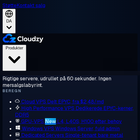
Støtte
Kontakt salg
DA
Produkter
Rigtige servere, udrullet på 60 sekunder. Ingen
mersalgslabyrint.
BEREGN
Cloud VPS
Delt EPYC, fra $2,48/md
High Performance VPS
Dedikerede EPYC-kerner,
DDR5
GPU-VPS
New
L4, L40S, H100 efter behov
Windows VPS
Windows Server, fuld admin
Dedicated Servers
Single-tenant bare metal