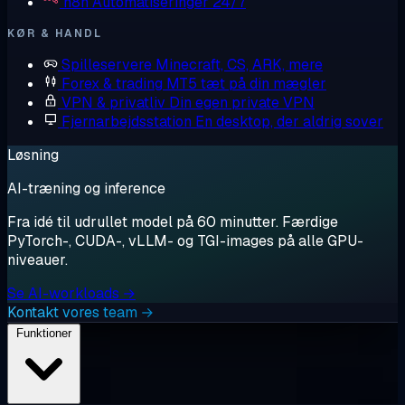
n8n
Automatiseringer 24/7
KØR & HANDL
Spilleservere
Minecraft, CS, ARK, mere
Forex & trading
MT5 tæt på din mægler
VPN & privatliv
Din egen private VPN
Fjernarbejdsstation
En desktop, der aldrig sover
Løsning
AI-træning og inference
Fra idé til udrullet model på 60 minutter. Færdige
PyTorch-, CUDA-, vLLM- og TGI-images på alle GPU-
niveauer.
Se AI-workloads →
Kontakt vores team →
Funktioner