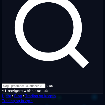
esc
↑↓
navigere
↵
åbn
esc
luk
Hjem
›
Blog
›
Trading og krypto
Trading og krypto