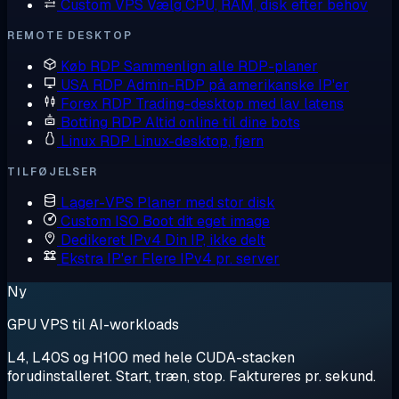
Custom VPS
Vælg CPU, RAM, disk efter behov
REMOTE DESKTOP
Køb RDP
Sammenlign alle RDP-planer
USA RDP
Admin-RDP på amerikanske IP'er
Forex RDP
Trading-desktop med lav latens
Botting RDP
Altid online til dine bots
Linux RDP
Linux-desktop, fjern
TILFØJELSER
Lager-VPS
Planer med stor disk
Custom ISO
Boot dit eget image
Dedikeret IPv4
Din IP, ikke delt
Ekstra IP'er
Flere IPv4 pr. server
Ny
GPU VPS til AI-workloads
L4, L40S og H100 med hele CUDA-stacken
forudinstalleret. Start, træn, stop. Faktureres pr. sekund.