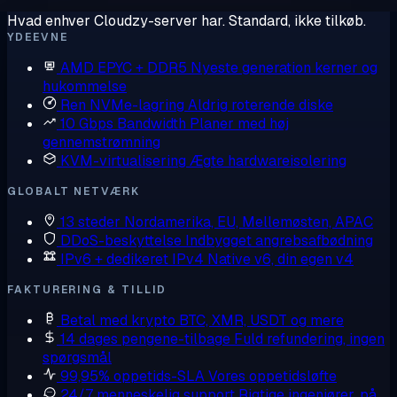
Hvad enhver Cloudzy-server har. Standard, ikke tilkøb.
YDEEVNE
AMD EPYC + DDR5
Nyeste generation kerner og
hukommelse
Ren NVMe-lagring
Aldrig roterende diske
10 Gbps Bandwidth
Planer med høj
gennemstrømning
KVM-virtualisering
Ægte hardwareisolering
GLOBALT NETVÆRK
13 steder
Nordamerika, EU, Mellemøsten, APAC
DDoS-beskyttelse
Indbygget angrebsafbødning
IPv6 + dedikeret IPv4
Native v6, din egen v4
FAKTURERING & TILLID
Betal med krypto
BTC, XMR, USDT og mere
14 dages pengene-tilbage
Fuld refundering, ingen
spørgsmål
99,95% oppetids-SLA
Vores oppetidsløfte
24/7 menneskelig support
Rigtige ingeniører, på