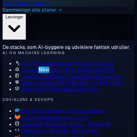
Prøv gratis i 1 time →
Sammenlign alle planer →
Løsninger
De stacks, som AI-byggere og udviklere faktisk udruller.
AI OG MACHINE LEARNING
AI VPS
Forudinstalleret PyTorch & CUDA
Ollama
New
Kør LLM'er på din egen VPS
Jupyter Notebooks
Notebooks på din server
Deep Learning GPU
Træn på L4, L40S, H100
Anaconda
Python data-stack, klar
UDVIKLERE & DEVOPS
Docker
Containere med root-adgang
GitLab
Selvhostet Git + CI/CD
Databaser
Postgres, MySQL, MongoDB
Kodeserver
VS Code i din browser