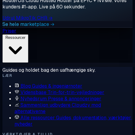
RouterOS Cloud Hosted Router på EPYC + NVMe. Vores
kunders #1-app. Live på 60 sekunder.
Udrul MikroTik CHR →
Se hele marketplace →
Priser
Ressourcer
Guides og holdet bag den uafhængige sky.
LÆR
Blog
Guides & ingeniørnoter
Vidensbase
Trin-for-trin-vejledninger
Nyhedsrum
Presse & annonceringer
Sammenlign udbydere
Cloudzy mod
alternativerne
Alle ressourcer
Guides, dokumentation, værktøjer,
nyheder
VÆRKTØJER & TILLID