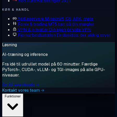
n8n
Automatiseringer 24/7
KØR & HANDL
Spilleservere
Minecraft, CS, ARK, mere
Forex & trading
MT5 tæt på din mægler
VPN & privatliv
Din egen private VPN
Fjernarbejdsstation
En desktop, der aldrig sover
Løsning
AI-træning og inference
Fra idé til udrullet model på 60 minutter. Færdige
PyTorch-, CUDA-, vLLM- og TGI-images på alle GPU-
niveauer.
Se AI-workloads →
Kontakt vores team →
Funktioner