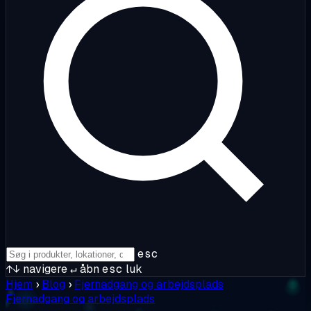
esc
↑↓
navigere
↵
åbn
esc
luk
Hjem
›
Blog
›
Fjernadgang og arbejdsplads
Fjernadgang og arbejdsplads