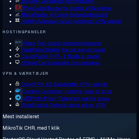
aaPanel
Letvægts hostingpanel
WireGuard
Moderne, hurtig VPN-kerne
MetaTrader 4
Forex-handelsstandard
Hiddify Manager
Multi-protokol VPN-panel
HOSTINGPANELER
Plesk
Full-stack webhostingpanel
FastPanel
Gratis, hurtigt serverpanel
CloudPanel
PHP- & Node.js-panel
cPanel
Det klassiske hostingpanel
VPN & VÆRKTØJER
OpenVPN AS
Selvhostet VPN-server
Docker
Container-runtime, klar til brug
MTProto Proxy
Telegram-native proxy
BlueStacks
Android-apps på en VPS
Mest installeret
MikroTik CHR, med 1 klik