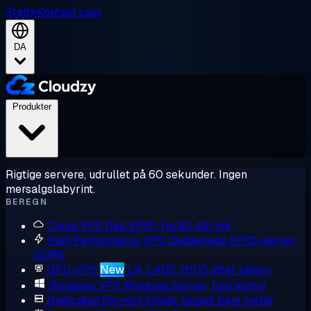
Støtte
Kontakt salg
DA
Produkter
Rigtige servere, udrullet på 60 sekunder. Ingen
mersalgslabyrint.
BEREGN
Cloud VPS
Delt EPYC, fra $2,48/md
High Performance VPS
Dedikerede EPYC-kerner,
DDR5
GPU-VPS
New
L4, L40S, H100 efter behov
Windows VPS
Windows Server, fuld admin
Dedicated Servers
Single-tenant bare metal