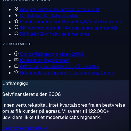
Spejlet
Test vores netværk fra din IP
Driftstatus
Driftstid i realtid
Kundeanmeldelser
Bedømt 4,6/5 på Trustpilot
Tilfredshedsgaranti
14 dage, ingen spørgsmål
Få hjælp
24/7, rigtige ingeniører
VIRKSOMHED
Om os
Uafhængig siden 2008
Kontakt os
Tag kontakt
Erhvervsprogram
Skalér på Cloudzy
Uddannelsesprogram
Til research og teams
Uafhængige
Selvfinansieret siden 2008
Ingen venturekapital, intet kvartalspres fra en bestyrelse
om at flå kunder på egress. Vi svarer til 122.000+
udviklere, ikke til et moderselskabs regneark.
Læs vores historie →