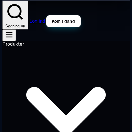
Log ind
Kom i gang
⌘K
Søgning
Produkter