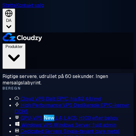
Støtte
Kontakt salg
DA
Produkter
Rigtige servere, udrullet på 60 sekunder. Ingen
mersalgslabyrint.
BEREGN
Cloud VPS
Delt EPYC, fra $2,48/md
High Performance VPS
Dedikerede EPYC-kerner,
DDR5
GPU-VPS
New
L4, L40S, H100 efter behov
Windows VPS
Windows Server, fuld admin
Dedicated Servers
Single-tenant bare metal