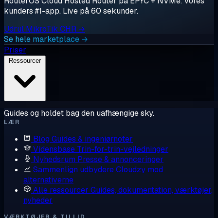
RouterOS Cloud Hosted Router på EPYC + NVMe. Vores
kunders #1-app. Live på 60 sekunder.
Udrul MikroTik CHR →
Se hele marketplace →
Priser
Ressourcer
Guides og holdet bag den uafhængige sky.
LÆR
Blog
Guides & ingeniørnoter
Vidensbase
Trin-for-trin-vejledninger
Nyhedsrum
Presse & annonceringer
Sammenlign udbydere
Cloudzy mod
alternativerne
Alle ressourcer
Guides, dokumentation, værktøjer,
nyheder
VÆRKTØJER & TILLID