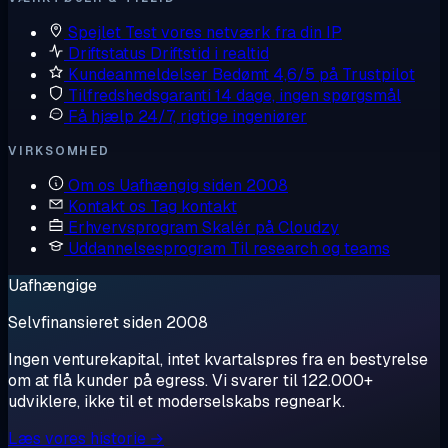
Spejlet
Test vores netværk fra din IP
Driftstatus
Driftstid i realtid
Kundeanmeldelser
Bedømt 4,6/5 på Trustpilot
Tilfredshedsgaranti
14 dage, ingen spørgsmål
Få hjælp
24/7, rigtige ingeniører
VIRKSOMHED
Om os
Uafhængig siden 2008
Kontakt os
Tag kontakt
Erhvervsprogram
Skalér på Cloudzy
Uddannelsesprogram
Til research og teams
Uafhængige
Selvfinansieret siden 2008
Ingen venturekapital, intet kvartalspres fra en bestyrelse
om at flå kunder på egress. Vi svarer til 122.000+
udviklere, ikke til et moderselskabs regneark.
Læs vores historie →