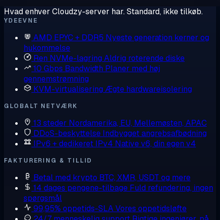
Hvad enhver Cloudzy-server har. Standard, ikke tilkøb.
YDEEVNE
AMD EPYC + DDR5
Nyeste generation kerner og
hukommelse
Ren NVMe-lagring
Aldrig roterende diske
10 Gbps Bandwidth
Planer med høj
gennemstrømning
KVM-virtualisering
Ægte hardwareisolering
GLOBALT NETVÆRK
13 steder
Nordamerika, EU, Mellemøsten, APAC
DDoS-beskyttelse
Indbygget angrebsafbødning
IPv6 + dedikeret IPv4
Native v6, din egen v4
FAKTURERING & TILLID
Betal med krypto
BTC, XMR, USDT og mere
14 dages pengene-tilbage
Fuld refundering, ingen
spørgsmål
99,95% oppetids-SLA
Vores oppetidsløfte
24/7 menneskelig support
Rigtige ingeniører, på