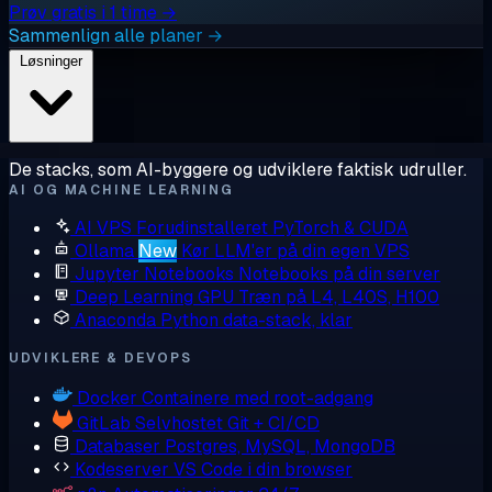
Prøv gratis i 1 time →
Sammenlign alle planer →
Løsninger
De stacks, som AI-byggere og udviklere faktisk udruller.
AI OG MACHINE LEARNING
AI VPS
Forudinstalleret PyTorch & CUDA
Ollama
New
Kør LLM'er på din egen VPS
Jupyter Notebooks
Notebooks på din server
Deep Learning GPU
Træn på L4, L40S, H100
Anaconda
Python data-stack, klar
UDVIKLERE & DEVOPS
Docker
Containere med root-adgang
GitLab
Selvhostet Git + CI/CD
Databaser
Postgres, MySQL, MongoDB
Kodeserver
VS Code i din browser