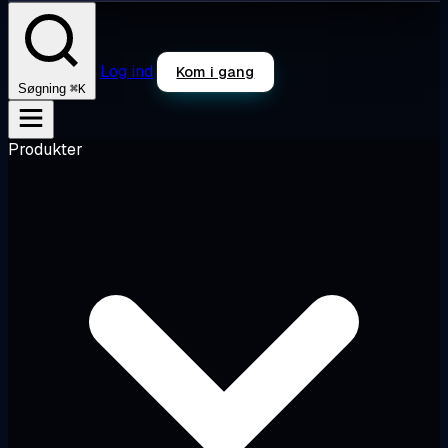
Log ind
Kom i gang
⌘K
Søgning
Produkter