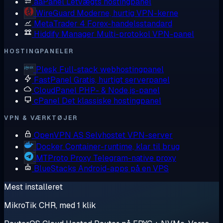
aaPanel
Letvægts hostingpanel
WireGuard
Moderne, hurtig VPN-kerne
MetaTrader 4
Forex-handelsstandard
Hiddify Manager
Multi-protokol VPN-panel
HOSTINGPANELER
Plesk
Full-stack webhostingpanel
FastPanel
Gratis, hurtigt serverpanel
CloudPanel
PHP- & Node.js-panel
cPanel
Det klassiske hostingpanel
VPN & VÆRKTØJER
OpenVPN AS
Selvhostet VPN-server
Docker
Container-runtime, klar til brug
MTProto Proxy
Telegram-native proxy
BlueStacks
Android-apps på en VPS
Mest installeret
MikroTik CHR, med 1 klik