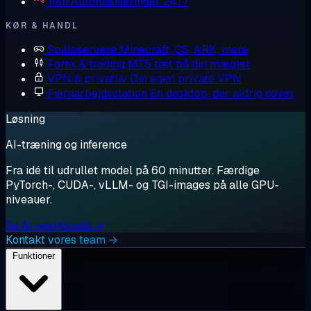
n8n
Automatiseringer 24/7
KØR & HANDL
Spilleservere
Minecraft, CS, ARK, mere
Forex & trading
MT5 tæt på din mægler
VPN & privatliv
Din egen private VPN
Fjernarbejdsstation
En desktop, der aldrig sover
Løsning
AI-træning og inference
Fra idé til udrullet model på 60 minutter. Færdige
PyTorch-, CUDA-, vLLM- og TGI-images på alle GPU-
niveauer.
Se AI-workloads →
Kontakt vores team →
Funktioner