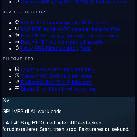
Custom VPS
Vælg CPU, RAM, disk efter behov
REMOTE DESKTOP
Køb RDP
Sammenlign alle RDP-planer
USA RDP
Admin-RDP på amerikanske IP'er
Forex RDP
Trading-desktop med lav latens
Botting RDP
Altid online til dine bots
Linux RDP
Linux-desktop, fjern
TILFØJELSER
Lager-VPS
Planer med stor disk
Custom ISO
Boot dit eget image
Dedikeret IPv4
Din IP, ikke delt
Ekstra IP'er
Flere IPv4 pr. server
Ny
GPU VPS til AI-workloads
L4, L40S og H100 med hele CUDA-stacken
forudinstalleret. Start, træn, stop. Faktureres pr. sekund.