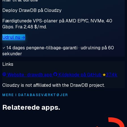
Deploy DrawDB på Cloudzy
Færdigtunede VPS-planer på AMD EPYC, NVMe, 40
Gbps. Fra 2,48 $/md.
Udrul nu →
14 dages pengene-tilbage-garanti · udrulning på 60
sekunder
Links
Website
· drawdb.app
Kildekode på GitHub
37.4k
Cloudzy is not affiliated with the DrawDB project.
MERE I DATABASEVÆRKTØJER
Relaterede apps.