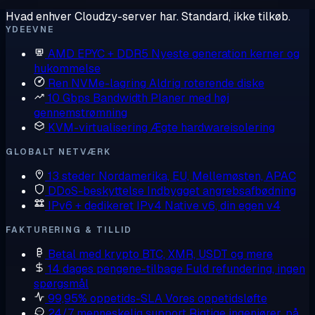
Hvad enhver Cloudzy-server har. Standard, ikke tilkøb.
YDEEVNE
AMD EPYC + DDR5
Nyeste generation kerner og
hukommelse
Ren NVMe-lagring
Aldrig roterende diske
10 Gbps Bandwidth
Planer med høj
gennemstrømning
KVM-virtualisering
Ægte hardwareisolering
GLOBALT NETVÆRK
13 steder
Nordamerika, EU, Mellemøsten, APAC
DDoS-beskyttelse
Indbygget angrebsafbødning
IPv6 + dedikeret IPv4
Native v6, din egen v4
FAKTURERING & TILLID
Betal med krypto
BTC, XMR, USDT og mere
14 dages pengene-tilbage
Fuld refundering, ingen
spørgsmål
99,95% oppetids-SLA
Vores oppetidsløfte
24/7 menneskelig support
Rigtige ingeniører, på