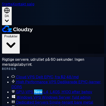
Støtte
Kontakt salg
DA
Produkter
Rigtige servere, udrullet på 60 sekunder. Ingen
mersalgslabyrint.
BEREGN
Cloud VPS
Delt EPYC, fra $2,48/md
High Performance VPS
Dedikerede EPYC-kerner,
DDR5
GPU-VPS
New
L4, L40S, H100 efter behov
Windows VPS
Windows Server, fuld admin
Dedicated Servers
Single-tenant bare metal