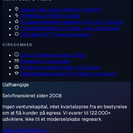
Spejlet
Test vores netværk fra din IP
Driftstatus
Driftstid i realtid
Kundeanmeldelser
Bedømt 4,6/5 på Trustpilot
Tilfredshedsgaranti
14 dage, ingen spørgsmål
Få hjælp
24/7, rigtige ingeniører
VIRKSOMHED
Om os
Uafhængig siden 2008
Kontakt os
Tag kontakt
Erhvervsprogram
Skalér på Cloudzy
Uddannelsesprogram
Til research og teams
Uafhængige
Selvfinansieret siden 2008
Ingen venturekapital, intet kvartalspres fra en bestyrelse
om at flå kunder på egress. Vi svarer til 122.000+
udviklere, ikke til et moderselskabs regneark.
Læs vores historie →