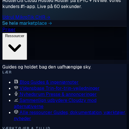
RouterOS Cloud Hosted Router på EPYC + NVMe. Vores
kunders #1-app. Live på 60 sekunder.
Udrul MikroTik CHR →
Se hele marketplace →
Priser
Ressourcer
Guides og holdet bag den uafhængige sky.
LÆR
Blog
Guides & ingeniørnoter
Vidensbase
Trin-for-trin-vejledninger
Nyhedsrum
Presse & annonceringer
Sammenlign udbydere
Cloudzy mod
alternativerne
Alle ressourcer
Guides, dokumentation, værktøjer,
nyheder
VÆRKTØJER & TILLID