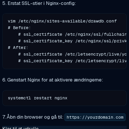
5. Erstat SSL-stier i Nginx-config:
vim /etc/nginx/sites-available/drawdb.conf

# Before:

    # ssl_certificate /etc/nginx/ssl/fullchain.
    # ssl_certificate_key /etc/nginx/ssl/privke
# After:

    # ssl_certificate /etc/letsencrypt/live/you
6. Genstart Nginx for at aktivere ændringerne:
7. Åbn din browser og gå til:
https://yourdomain.com
Klar til at udrulle