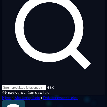
esc
↑↓
navigere
↵
åbn
esc
luk
Hjem
›
Markedsplads
›
Databaseværktøjer