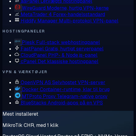
aaPanel
Letvægts hostingpanel
WireGuard
Moderne, hurtig VPN-kerne
MetaTrader 4
Forex-handelsstandard
Hiddify Manager
Multi-protokol VPN-panel
HOSTINGPANELER
Plesk
Full-stack webhostingpanel
FastPanel
Gratis, hurtigt serverpanel
CloudPanel
PHP- & Node.js-panel
cPanel
Det klassiske hostingpanel
VPN & VÆRKTØJER
OpenVPN AS
Selvhostet VPN-server
Docker
Container-runtime, klar til brug
MTProto Proxy
Telegram-native proxy
BlueStacks
Android-apps på en VPS
Mest installeret
MikroTik CHR, med 1 klik