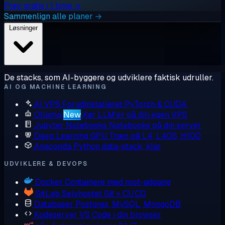
Prøv gratis i 1 time →
Sammenlign alle planer →
Løsninger
De stacks, som AI-byggere og udviklere faktisk udruller.
AI OG MACHINE LEARNING
AI VPS
Forudinstalleret PyTorch & CUDA
Ollama
New
Kør LLM'er på din egen VPS
Jupyter Notebooks
Notebooks på din server
Deep Learning GPU
Træn på L4, L40S, H100
Anaconda
Python data-stack, klar
UDVIKLERE & DEVOPS
Docker
Containere med root-adgang
GitLab
Selvhostet Git + CI/CD
Databaser
Postgres, MySQL, MongoDB
Kodeserver
VS Code i din browser