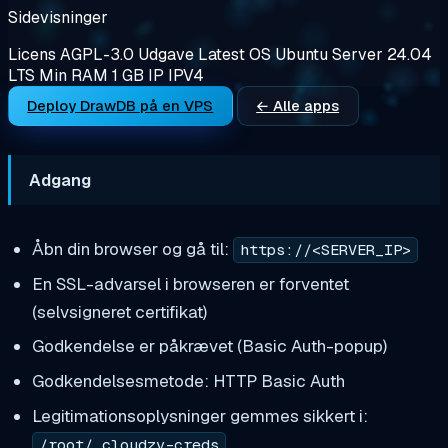
Sidevisninger
Licens
AGPL-3.0
Udgave
Latest
OS
Ubuntu Server 24.04
LTS
Min RAM
1 GB
IP
IPV4
Deploy DrawDB på en VPS
← Alle apps
Adgang
Åbn din browser og gå til:
https://<SERVER_IP>
En SSL-advarsel i browseren er forventet
(selvsigneret certifikat)
Godkendelse er påkrævet (Basic Auth-popup)
Godkendelsesmetode: HTTP Basic Auth
Legitimationsoplysninger gemmes sikkert i:
/root/.cloudzy-creds