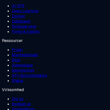
AI VPS
Deep Learning
Docker
Databaser
Spilleservere
Forex & trading
Ressourcer
Priser
Markedsplads
Blog
Vidensbase
Sammenlign
API-dokumentation
Status
Virksomhed
Om os
Kontakt os
Anmeldelser