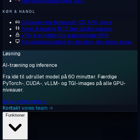
n8n
Automatiseringer 24/7
KØR & HANDL
Spilleservere
Minecraft, CS, ARK, mere
Forex & trading
MT5 tæt på din mægler
VPN & privatliv
Din egen private VPN
Fjernarbejdsstation
En desktop, der aldrig sover
Løsning
AI-træning og inference
Fra idé til udrullet model på 60 minutter. Færdige
PyTorch-, CUDA-, vLLM- og TGI-images på alle GPU-
niveauer.
Se AI-workloads →
Kontakt vores team →
Funktioner