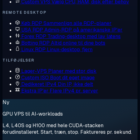
Custom VPS
Vælg CPU, RAM, disk efter behov
REMOTE DESKTOP
Køb RDP
Sammenlign alle RDP-planer
USA RDP
Admin-RDP på amerikanske IP'er
Forex RDP
Trading-desktop med lav latens
Botting RDP
Altid online til dine bots
Linux RDP
Linux-desktop, fjern
TILFØJELSER
Lager-VPS
Planer med stor disk
Custom ISO
Boot dit eget image
Dedikeret IPv4
Din IP, ikke delt
Ekstra IP'er
Flere IPv4 pr. server
Ny
GPU VPS til AI-workloads
L4, L40S og H100 med hele CUDA-stacken
forudinstalleret. Start, træn, stop. Faktureres pr. sekund.