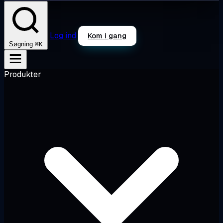
Log ind
Kom i gang
⌘K
Søgning
Produkter