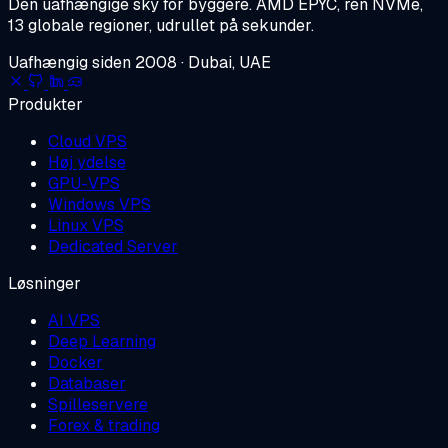
Den uafhængige sky for byggere.
AMD EPYC, ren NVMe,
13 globale regioner, udrullet på sekunder.
Uafhængig siden 2008 · Dubai, UAE
Produkter
Cloud VPS
Høj ydelse
GPU-VPS
Windows VPS
Linux VPS
Dedicated Server
Løsninger
AI VPS
Deep Learning
Docker
Databaser
Spilleservere
Forex & trading