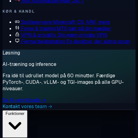
n8n
Automatiseringer 24/7
KØR & HANDL
Spilleservere
Minecraft, CS, ARK, mere
Forex & trading
MT5 tæt på din mægler
VPN & privatliv
Din egen private VPN
Fjernarbejdsstation
En desktop, der aldrig sover
Løsning
AI-træning og inference
Fra idé til udrullet model på 60 minutter. Færdige
PyTorch-, CUDA-, vLLM- og TGI-images på alle GPU-
niveauer.
Se AI-workloads →
Kontakt vores team →
Funktioner