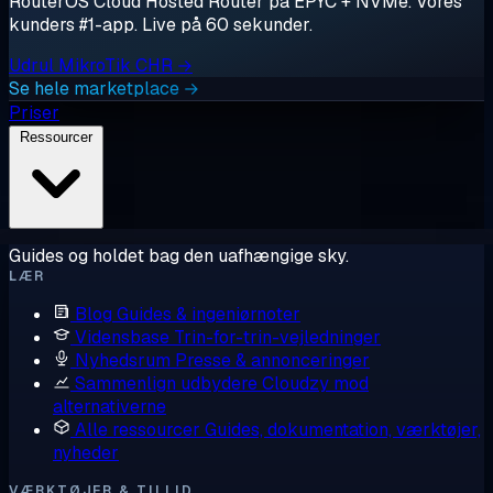
RouterOS Cloud Hosted Router på EPYC + NVMe. Vores
kunders #1-app. Live på 60 sekunder.
Udrul MikroTik CHR →
Se hele marketplace →
Priser
Ressourcer
Guides og holdet bag den uafhængige sky.
LÆR
Blog
Guides & ingeniørnoter
Vidensbase
Trin-for-trin-vejledninger
Nyhedsrum
Presse & annonceringer
Sammenlign udbydere
Cloudzy mod
alternativerne
Alle ressourcer
Guides, dokumentation, værktøjer,
nyheder
VÆRKTØJER & TILLID