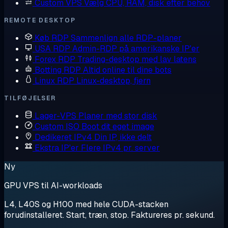
Custom VPS
Vælg CPU, RAM, disk efter behov
REMOTE DESKTOP
Køb RDP
Sammenlign alle RDP-planer
USA RDP
Admin-RDP på amerikanske IP'er
Forex RDP
Trading-desktop med lav latens
Botting RDP
Altid online til dine bots
Linux RDP
Linux-desktop, fjern
TILFØJELSER
Lager-VPS
Planer med stor disk
Custom ISO
Boot dit eget image
Dedikeret IPv4
Din IP, ikke delt
Ekstra IP'er
Flere IPv4 pr. server
Ny
GPU VPS til AI-workloads
L4, L40S og H100 med hele CUDA-stacken
forudinstalleret. Start, træn, stop. Faktureres pr. sekund.