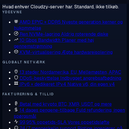
Hvad enhver Cloudzy-server har. Standard, ikke tilkøb.
YDEEVNE
AMD EPYC + DDR5
Nyeste generation kerner og
hukommelse
Ren NVMe-lagring
Aldrig roterende diske
10 Gbps Bandwidth
Planer med høj
gennemstrømning
KVM-virtualisering
Ægte hardwareisolering
GLOBALT NETVÆRK
13 steder
Nordamerika, EU, Mellemøsten, APAC
DDoS-beskyttelse
Indbygget angrebsafbødning
IPv6 + dedikeret IPv4
Native v6, din egen v4
FAKTURERING & TILLID
Betal med krypto
BTC, XMR, USDT og mere
14 dages pengene-tilbage
Fuld refundering, ingen
spørgsmål
99,95% oppetids-SLA
Vores oppetidsløfte
24/7 menneskelig support
Rigtige ingeniører, på