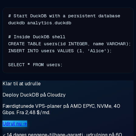
# Start DuckDB with a persistent database

duckdb analytics.duckdb

# Inside DuckDB shell

CREATE TABLE users(id INTEGER, name VARCHAR);

INSERT INTO users VALUES (1, 'Alice');

Klar til at udrulle
Deploy DuckDB på Cloudzy
Færdigtunede VPS-planer på AMD EPYC, NVMe, 40
Gbps. Fra 2,48 $/md.
Udrul nu →
14 dages pengene-tilbage-garanti · udrulning på 60