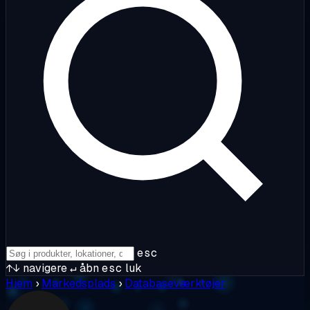
esc
↑↓
navigere
↵
åbn
esc
luk
Hjem
›
Markedsplads
›
Databaseværktøjer