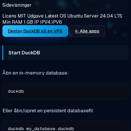
Sidevisninger
Licens
MIT
Udgave
Latest
OS
Ubuntu Server 24.04 LTS
Min RAM
1 GB
IP
IPV4,IPV6
Deploy DuckDB på en VPS
← Alle apps
Start DuckDB
Åbn en in-memory database:
Eller åbn/opret en persistent databasefil: