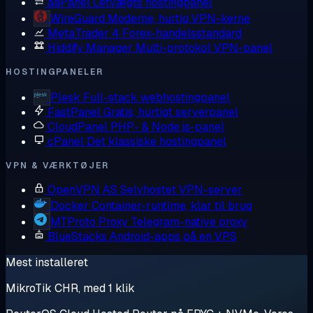
aaPanel
Letvægts hostingpanel
WireGuard
Moderne, hurtig VPN-kerne
MetaTrader 4
Forex-handelsstandard
Hiddify Manager
Multi-protokol VPN-panel
HOSTINGPANELER
Plesk
Full-stack webhostingpanel
FastPanel
Gratis, hurtigt serverpanel
CloudPanel
PHP- & Node.js-panel
cPanel
Det klassiske hostingpanel
VPN & VÆRKTØJER
OpenVPN AS
Selvhostet VPN-server
Docker
Container-runtime, klar til brug
MTProto Proxy
Telegram-native proxy
BlueStacks
Android-apps på en VPS
Mest installeret
MikroTik CHR, med 1 klik