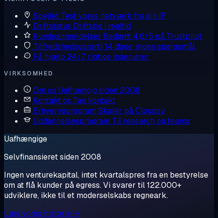
Spejlet
Test vores netværk fra din IP
Driftstatus
Driftstid i realtid
Kundeanmeldelser
Bedømt 4,6/5 på Trustpilot
Tilfredshedsgaranti
14 dage, ingen spørgsmål
Få hjælp
24/7, rigtige ingeniører
VIRKSOMHED
Om os
Uafhængig siden 2008
Kontakt os
Tag kontakt
Erhvervsprogram
Skalér på Cloudzy
Uddannelsesprogram
Til research og teams
Uafhængige
Selvfinansieret siden 2008
Ingen venturekapital, intet kvartalspres fra en bestyrelse
om at flå kunder på egress. Vi svarer til 122.000+
udviklere, ikke til et moderselskabs regneark.
Læs vores historie →