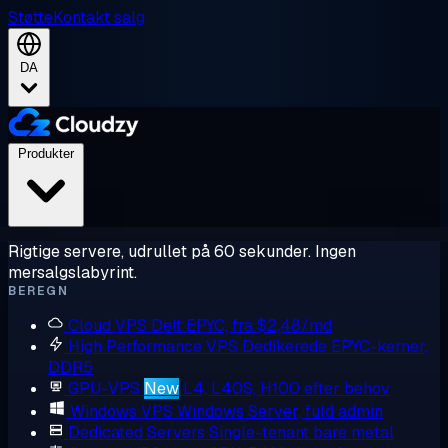
Støtte
Kontakt salg
DA
Produkter
Rigtige servere, udrullet på 60 sekunder. Ingen
mersalgslabyrint.
BEREGN
Cloud VPS
Delt EPYC, fra $2,48/md
High Performance VPS
Dedikerede EPYC-kerner,
DDR5
GPU-VPS
New
L4, L40S, H100 efter behov
Windows VPS
Windows Server, fuld admin
Dedicated Servers
Single-tenant bare metal