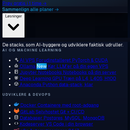
Prøv gratis i 1 time →
Sammenlign alle planer →
Løsninger
De stacks, som AI-byggere og udviklere faktisk udruller.
AI OG MACHINE LEARNING
AI VPS
Forudinstalleret PyTorch & CUDA
Ollama
New
Kør LLM'er på din egen VPS
Jupyter Notebooks
Notebooks på din server
Deep Learning GPU
Træn på L4, L40S, H100
Anaconda
Python data-stack, klar
UDVIKLERE & DEVOPS
Docker
Containere med root-adgang
GitLab
Selvhostet Git + CI/CD
Databaser
Postgres, MySQL, MongoDB
Kodeserver
VS Code i din browser