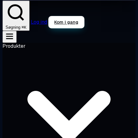
Log ind
Kom i gang
⌘K
Søgning
Produkter