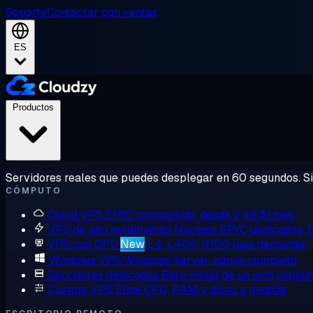
Soporte
Contactar con ventas
ES
Productos
Servidores reales que puedes desplegar en 60 segundos. Sin
CÓMPUTO
Cloud VPS
EPYC compartido, desde 2,48 $/mes
VPS de alto rendimiento
Núcleos EPYC dedicados,
VPS con GPU
New
L4, L40S, H100 bajo demanda
Windows VPS
Windows Server, admin completo
Servidores dedicados
Bare metal de un solo inquili
Custom VPS
Elige CPU, RAM y disco a medida