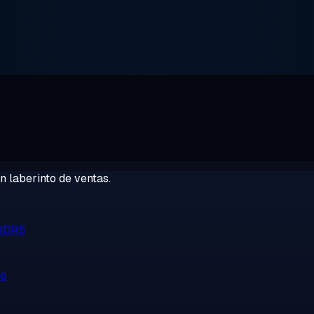
 laberinto de ventas.
 DDR5
no