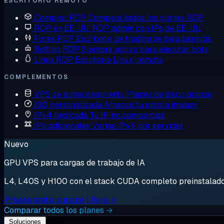
ESCRITORIO REMOTO
Comprar RDP
Compara todos los planes RDP
RDP en EE. UU.
RDP admin con IPs de EE. UU.
Forex RDP
Escritorio de trading de baja latencia
Botting RDP
Siempre activo para ejecutar bots
Linux RDP
Escritorio Linux, remoto
COMPLEMENTOS
VPS de almacenamiento
Planes de disco grande
ISO personalizada
Arranca tu propia imagen
IPv4 dedicada
Tu IP, no compartida
IPs adicionales
Varias IPv4 por servidor
Nuevo
GPU VPS para cargas de trabajo de IA
L4, L40S y H100 con el stack CUDA completo preinstalado. 
Prueba gratis durante 1 hora →
Comparar todos los planes →
Soluciones