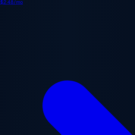
e
$2.48/mo