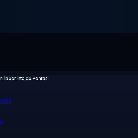
 laberinto de ventas.
 DDR5
no