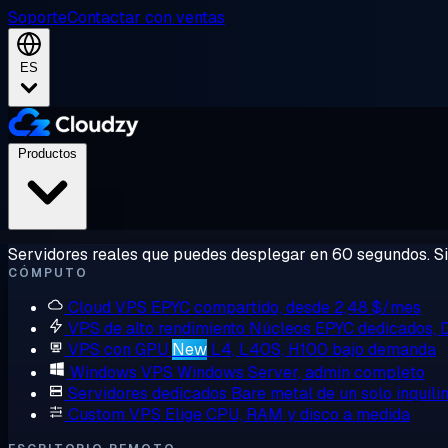
Soporte
Contactar con ventas
ES
Productos
Servidores reales que puedes desplegar en 60 segundos. Sin
CÓMPUTO
Cloud VPS
EPYC compartido, desde 2,48 $/mes
VPS de alto rendimiento
Núcleos EPYC dedicados,
VPS con GPU
New
L4, L40S, H100 bajo demanda
Windows VPS
Windows Server, admin completo
Servidores dedicados
Bare metal de un solo inquili
Custom VPS
Elige CPU, RAM y disco a medida