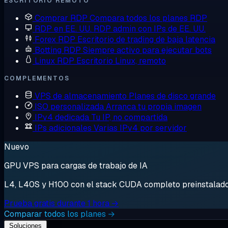
ESCRITORIO REMOTO
Comprar RDP
Compara todos los planes RDP
RDP en EE. UU.
RDP admin con IPs de EE. UU.
Forex RDP
Escritorio de trading de baja latencia
Botting RDP
Siempre activo para ejecutar bots
Linux RDP
Escritorio Linux, remoto
COMPLEMENTOS
VPS de almacenamiento
Planes de disco grande
ISO personalizada
Arranca tu propia imagen
IPv4 dedicada
Tu IP, no compartida
IPs adicionales
Varias IPv4 por servidor
Nuevo
GPU VPS para cargas de trabajo de IA
L4, L40S y H100 con el stack CUDA completo preinstalado. 
Prueba gratis durante 1 hora →
Comparar todos los planes →
Soluciones