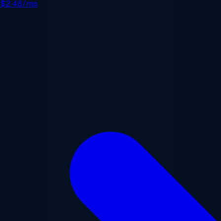
e
$2.48/mo