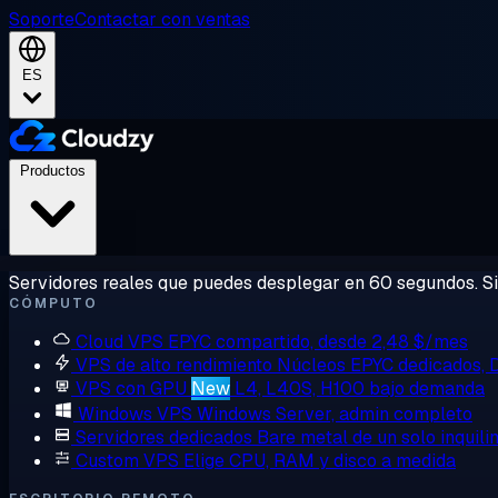
Soporte
Contactar con ventas
ES
Productos
Servidores reales que puedes desplegar en 60 segundos. Sin
CÓMPUTO
Cloud VPS
EPYC compartido, desde 2,48 $/mes
VPS de alto rendimiento
Núcleos EPYC dedicados,
VPS con GPU
New
L4, L40S, H100 bajo demanda
Windows VPS
Windows Server, admin completo
Servidores dedicados
Bare metal de un solo inquili
Custom VPS
Elige CPU, RAM y disco a medida