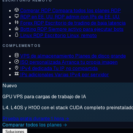
ESCRITORIO REMOTO
Comprar RDP
Compara todos los planes RDP
RDP en EE. UU.
RDP admin con IPs de EE. UU.
Forex RDP
Escritorio de trading de baja latencia
Botting RDP
Siempre activo para ejecutar bots
Linux RDP
Escritorio Linux, remoto
COMPLEMENTOS
VPS de almacenamiento
Planes de disco grande
ISO personalizada
Arranca tu propia imagen
IPv4 dedicada
Tu IP, no compartida
IPs adicionales
Varias IPv4 por servidor
Nuevo
GPU VPS para cargas de trabajo de IA
L4, L40S y H100 con el stack CUDA completo preinstalado. 
Prueba gratis durante 1 hora →
Comparar todos los planes →
Soluciones