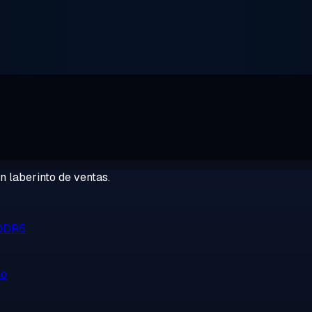
 laberinto de ventas.
 DDR5
no