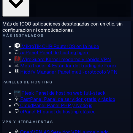
Más de 1000 aplicaciones desplegadas con un clic, sin
configuración ni complicaciones.
MÁS INSTALADOS
MikroTik CHR
RouterOS en la nube
aaPanel
Panel de hosting ligero
WireGuard
Kernel moderno y rápido VPN
MetaTrader 4
Estándar del trading de Forex
Hiddify Manager
Panel multi-protocolo VPN
PANELES DE HOSTING
Plesk
Panel de hosting web full-stack
FastPanel
Panel de servidor gratis y rápido
CloudPanel
Panel PHP y Node.js
cPanel
El panel de hosting clásico
VPN Y HERRAMIENTAS
OpenVPN AS
Servidor VPN autoalojado