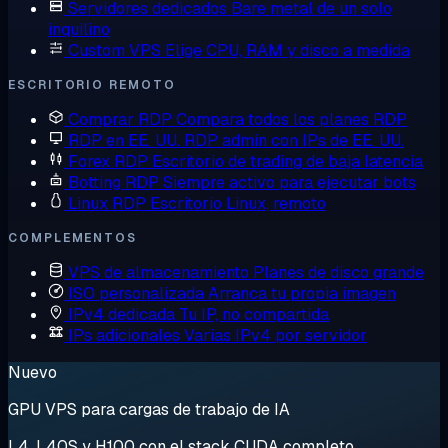
Servidores dedicados
Bare metal de un solo
inquilino
Custom VPS
Elige CPU, RAM y disco a medida
ESCRITORIO REMOTO
Comprar RDP
Compara todos los planes RDP
RDP en EE. UU.
RDP admin con IPs de EE. UU.
Forex RDP
Escritorio de trading de baja latencia
Botting RDP
Siempre activo para ejecutar bots
Linux RDP
Escritorio Linux, remoto
COMPLEMENTOS
VPS de almacenamiento
Planes de disco grande
ISO personalizada
Arranca tu propia imagen
IPv4 dedicada
Tu IP, no compartida
IPs adicionales
Varias IPv4 por servidor
Nuevo
GPU VPS para cargas de trabajo de IA
L4, L40S y H100 con el stack CUDA completo