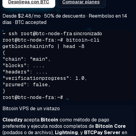
Despliega con BTC
Comparar planes
Desde
$2.48/mo
· 50% de descuento · Reembolso en 14
días · BTC accepted
~ ssh root@btc-node-fra
sincronizado
root@btc-node-fra:~#
bitcoin-cli
getblockchaininfo | head -8
{
"chain": "main",
"blocks": ...,
"headers": ...,
"verificationprogress": 1.0,
"pruned": false,
}
root@btc-node-fra:~#
_
Bitcoin VPS de un vistazo
Cloudzy
acepta
Bitcoin
como método de pago
preferente y ejecuta nodos completos de
Bitcoin Core
(podados o de archivo),
Lightning
, y
BTCPay Server
en