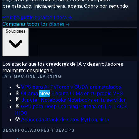
preinstalado. Inicia, entrena, apaga. Cobro por segundo.
Prueba gratis durante 1 hora →
Comparar todos los planes →
Soluciones
Los stacks que los creadores de IA y desarrolladores
realmente despliegan.
IA Y MACHINE LEARNING
VPS para AI
PyTorch y CUDA preinstalados
Ollama
New
Ejecuta LLMs en tu propio VPS
Jupyter Notebooks
Notebooks en tu servidor
GPU para Deep Learning
Entrena en L4, L40S,
H100
Anaconda
Stack de datos Python, lista
DESARROLLADORES Y DEVOPS