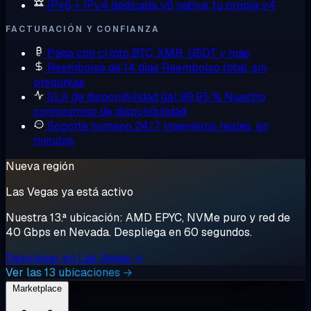
IPv6 + IPv4 dedicada
v6 nativa, tu propia v4
FACTURACIÓN Y CONFIANZA
Paga con cripto
BTC, XMR, USDT y más
Reembolso de 14 días
Reembolso total, sin
preguntas
SLA de disponibilidad del 99,95 %
Nuestro
compromiso de disponibilidad
Soporte humano 24/7
Ingenieros reales, en
minutos
Nueva región
Las Vegas ya está activo
Nuestra 13.ª ubicación: AMD EPYC, NVMe puro y red de
40 Gbps en Nevada. Despliega en 60 segundos.
Desplegar en Las Vegas →
Ver las 13 ubicaciones →
Marketplace