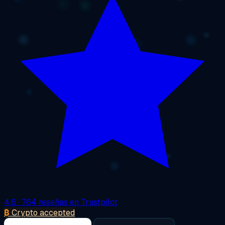
4.6
· 764 reseñas en Trustpilot
₿
Crypto accepted