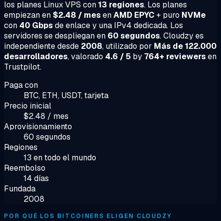
los planes Linux VPS con
13 regiones
. Los planes
empiezan en
$2.48 / mes
en
AMD EPYC
+ puro
NVMe
con
40 Gbps
de enlace y una IPv4 dedicada. Los
servidores se despliegan en
60 segundos
. Cloudzy es
independiente desde
2008
, utilizado por
Más de 122.000
desarrolladores
, valorado
4.6 / 5
by
764+ reviewers
en
Trustpilot.
Paga con
BTC, ETH, USDT, tarjeta
Precio inicial
$2.48 / mes
Aprovisionamiento
60 segundos
Regiones
13 en todo el mundo
Reembolso
14 días
Fundada
2008
POR QUÉ LOS BITCOINERS ELIGEN CLOUDZY