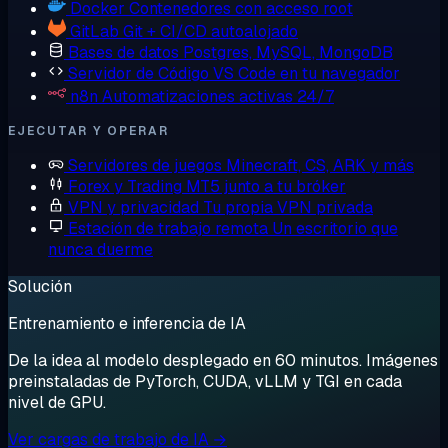
Docker
Contenedores con acceso root
GitLab
Git + CI/CD autoalojado
Bases de datos
Postgres, MySQL, MongoDB
Servidor de Código
VS Code en tu navegador
n8n
Automatizaciones activas 24/7
EJECUTAR Y OPERAR
Servidores de juegos
Minecraft, CS, ARK y más
Forex y Trading
MT5 junto a tu bróker
VPN y privacidad
Tu propia VPN privada
Estación de trabajo remota
Un escritorio que
nunca duerme
Solución
Entrenamiento e inferencia de IA
De la idea al modelo desplegado en 60 minutos. Imágenes
preinstaladas de PyTorch, CUDA, vLLM y TGI en cada
nivel de GPU.
Ver cargas de trabajo de IA →