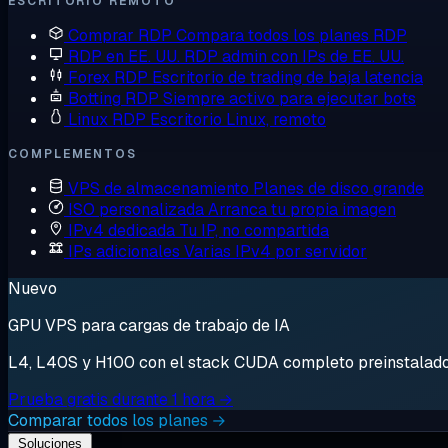
ESCRITORIO REMOTO
Comprar RDP
Compara todos los planes RDP
RDP en EE. UU.
RDP admin con IPs de EE. UU.
Forex RDP
Escritorio de trading de baja latencia
Botting RDP
Siempre activo para ejecutar bots
Linux RDP
Escritorio Linux, remoto
COMPLEMENTOS
VPS de almacenamiento
Planes de disco grande
ISO personalizada
Arranca tu propia imagen
IPv4 dedicada
Tu IP, no compartida
IPs adicionales
Varias IPv4 por servidor
Nuevo
GPU VPS para cargas de trabajo de IA
L4, L40S y H100 con el stack CUDA completo preinstalado. 
Prueba gratis durante 1 hora →
Comparar todos los planes →
Soluciones