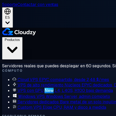
Soporte
Contactar con ventas
ES
Productos
Servidores reales que puedes desplegar en 60 segundos. Sin
CÓMPUTO
Cloud VPS
EPYC compartido, desde 2,48 $/mes
VPS de alto rendimiento
Núcleos EPYC dedicados,
VPS con GPU
New
L4, L40S, H100 bajo demanda
Windows VPS
Windows Server, admin completo
Servidores dedicados
Bare metal de un solo inquili
Custom VPS
Elige CPU, RAM y disco a medida