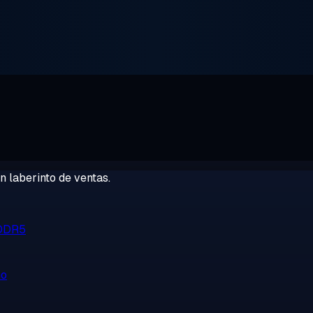
 laberinto de ventas.
 DDR5
no