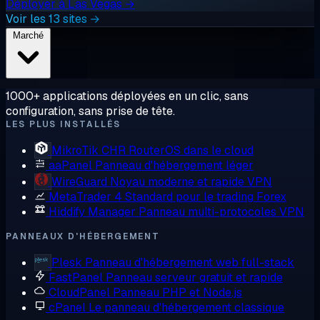
Déployer à Las Vegas →
Voir les 13 sites →
Marché
1000+ applications déployées en un clic, sans
configuration, sans prise de tête.
LES PLUS INSTALLÉS
MikroTik CHR
RouterOS dans le cloud
aaPanel
Panneau d'hébergement léger
WireGuard
Noyau moderne et rapide VPN
MetaTrader 4
Standard pour le trading Forex
Hiddify Manager
Panneau multi-protocoles VPN
PANNEAUX D'HÉBERGEMENT
Plesk
Panneau d'hébergement web full-stack
FastPanel
Panneau serveur gratuit et rapide
CloudPanel
Panneau PHP et Node.js
cPanel
Le panneau d'hébergement classique