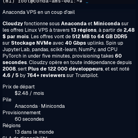
(ml) root@conda-ams-001:~#
_
Anaconda VPS en un coup d'œil
Cloudzy
fonctionne sous
Anaconda
et
Miniconda
sur
les offres Linux VPS à travers
13 régions
, à partir de
2,48
$ par mois
. Les offres vont de
512 MB to 64 GB DDR5
sur
Stockage NVMe
avec
40 Gbps
uplinks. Spin up
JupyterLab, pandas, scikit-learn, NumPy, and CPU
PyTorch in under five minutes, provisioning takes
60
secondes
. Cloudzy opère en toute indépendance depuis
2008
, sert
Plus de 122 000 développeurs
, et est noté
4.6 / 5
by
764+ reviewers
sur Trustpilot.
Prix de départ
$2.48 / mois
Pile
Anaconda · Miniconda
Provisionnement
60 secondes
Régions
13 dans le monde