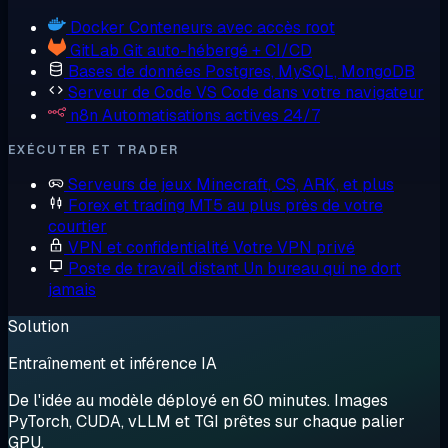
Docker
Conteneurs avec accès root
GitLab
Git auto-hébergé + CI/CD
Bases de données
Postgres, MySQL, MongoDB
Serveur de Code
VS Code dans votre navigateur
n8n
Automatisations actives 24/7
EXÉCUTER ET TRADER
Serveurs de jeux
Minecraft, CS, ARK, et plus
Forex et trading
MT5 au plus près de votre
courtier
VPN et confidentialité
Votre VPN privé
Poste de travail distant
Un bureau qui ne dort
jamais
Solution
Entraînement et inférence IA
De l'idée au modèle déployé en 60 minutes. Images
PyTorch, CUDA, vLLM et TGI prêtes sur chaque palier
GPU.