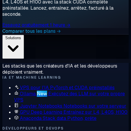
L4, L40S et H100 avec la stack CUDA complète
préinstallée. Lancez, entraînez, arrêtez, facturé à la
seconde.
Essayez gratuitement 1 heure →
Comparer tous les plans →
Solutions
Les stacks que les créateurs d'IA et les développeurs
déploient vraiment.
IA ET MACHINE LEARNING
VPS pour l'IA
PyTorch et CUDA préinstallés
Ollama
New
Exécutez des LLM sur votre propre
VPS
Jupyter Notebooks
Notebooks sur votre serveur
GPU Deep Learning
Entraînez sur L4, L40S, H100
Anaconda
Stack data Python, prête
DÉVELOPPEURS ET DEVOPS