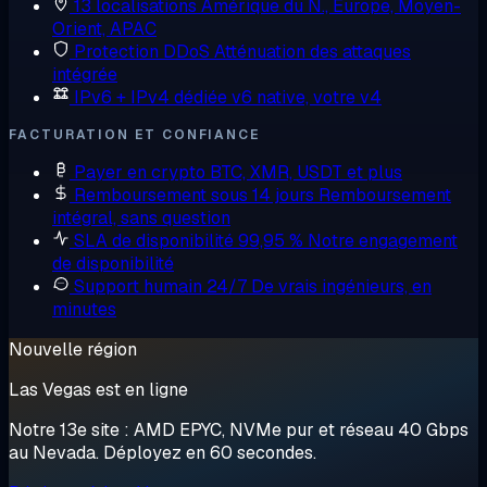
13 localisations
Amérique du N., Europe, Moyen-
Orient, APAC
Protection DDoS
Atténuation des attaques
intégrée
IPv6 + IPv4 dédiée
v6 native, votre v4
FACTURATION ET CONFIANCE
Payer en crypto
BTC, XMR, USDT et plus
Remboursement sous 14 jours
Remboursement
intégral, sans question
SLA de disponibilité 99,95 %
Notre engagement
de disponibilité
Support humain 24/7
De vrais ingénieurs, en
minutes
Nouvelle région
Las Vegas est en ligne
Notre 13e site : AMD EPYC, NVMe pur et réseau 40 Gbps
au Nevada. Déployez en 60 secondes.