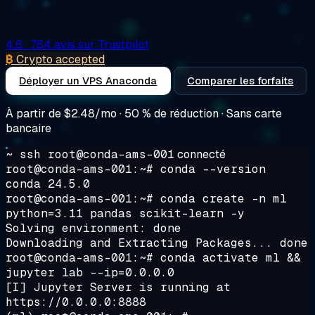
4.6
· 764 avis sur Trustpilot
₿
Crypto accepted
Déployer un VPS Anaconda
Comparer les forfaits
À partir de
$2.48/mo
· 50 % de réduction · Sans carte
bancaire
~ ssh root@conda-ams-001
connecté
root@conda-ams-001:~#
conda --version
conda 24.5.0
root@conda-ams-001:~#
conda create -n ml
python=3.11 pandas scikit-learn -y
Solving environment: done
Downloading and Extracting Packages... done
root@conda-ams-001:~#
conda activate ml &&
jupyter lab --ip=0.0.0.0
[I] Jupyter Server is running at
https://0.0.0.0:8888