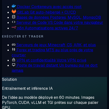
Docker
Conteneurs avec accès root
GitLab
Git auto-hébergé + CI/CD
Bases de données
Postgres, MySQL, MongoDB
Serveur de Code
VS Code dans votre navigateur
n8n
Automatisations actives 24/7
EXÉCUTER ET TRADER
Serveurs de jeux
Minecraft, CS, ARK, et plus
Forex et trading
MT5 au plus près de votre
courtier
VPN et confidentialité
Votre VPN privé
Poste de travail distant
Un bureau qui ne dort
jamais
Solution
Entraînement et inférence IA
De l'idée au modèle déployé en 60 minutes. Images
PyTorch, CUDA, vLLM et TGI prêtes sur chaque palier
GPU.