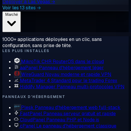
Déployer à Las Vegas →
Voir les 13 sites →
Marché
1000+ applications déployées en un clic, sans
configuration, sans prise de tête.
LES PLUS INSTALLÉS
MikroTik CHR
RouterOS dans le cloud
aaPanel
Panneau d'hébergement léger
WireGuard
Noyau moderne et rapide VPN
MetaTrader 4
Standard pour le trading Forex
Hiddify Manager
Panneau multi-protocoles VPN
PANNEAUX D'HÉBERGEMENT
Plesk
Panneau d'hébergement web full-stack
FastPanel
Panneau serveur gratuit et rapide
CloudPanel
Panneau PHP et Node.js
cPanel
Le panneau d'hébergement classique