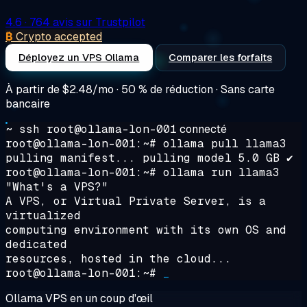
4.6
· 764 avis sur Trustpilot
₿
Crypto accepted
Déployez un VPS Ollama
Comparer les forfaits
À partir de
$2.48/mo
· 50 % de réduction · Sans carte
bancaire
~ ssh root@ollama-lon-001
connecté
root@ollama-lon-001:~#
ollama pull llama3
pulling manifest... pulling model 5.0 GB ✔
root@ollama-lon-001:~#
ollama run llama3
"What's a VPS?"
A VPS, or Virtual Private Server, is a
virtualized
computing environment with its own OS and
dedicated
resources, hosted in the cloud...
root@ollama-lon-001:~#
_
Ollama VPS en un coup d'œil