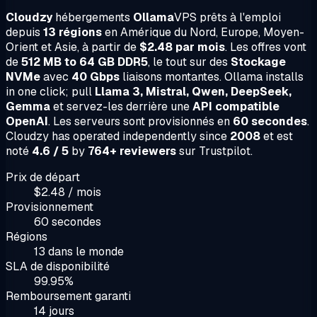
Cloudzy
hébergements
Ollama
VPS prêts à l'emploi
depuis
13 régions
en Amérique du Nord, Europe, Moyen-
Orient et Asie, à partir de
$2.48 par mois
. Les offres vont
de
512 MB to 64 GB DDR5
, le tout sur des
Stockage
NVMe
avec
40 Gbps
liaisons montantes. Ollama installs
in one click; pull
Llama 3, Mistral, Qwen, DeepSeek,
Gemma
et servez-les derrière une
API compatible
OpenAI
. Les serveurs sont provisionnés en
60 secondes
.
Cloudzy has operated independently since
2008
et est
noté
4.6 / 5
by
764+ reviewers
sur Trustpilot.
Prix de départ
$2.48 / mois
Provisionnement
60 secondes
Régions
13 dans le monde
SLA de disponibilité
99.95%
Remboursement garanti
14 jours