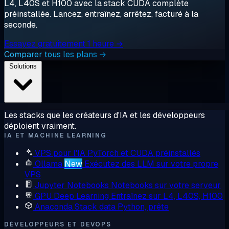
L4, L40S et H100 avec la stack CUDA complète
préinstallée. Lancez, entraînez, arrêtez, facturé à la
seconde.
Essayez gratuitement 1 heure →
Comparer tous les plans →
Solutions
Les stacks que les créateurs d'IA et les développeurs
déploient vraiment.
IA ET MACHINE LEARNING
VPS pour l'IA
PyTorch et CUDA préinstallés
Ollama
New
Exécutez des LLM sur votre propre
VPS
Jupyter Notebooks
Notebooks sur votre serveur
GPU Deep Learning
Entraînez sur L4, L40S, H100
Anaconda
Stack data Python, prête
DÉVELOPPEURS ET DEVOPS