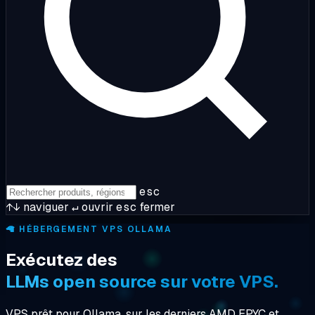
esc
↑↓
naviguer
↵
ouvrir
esc
fermer
🦙
HÉBERGEMENT VPS OLLAMA
Exécutez des
LLMs open source sur votre VPS.
VPS prêt pour Ollama, sur les derniers AMD EPYC et