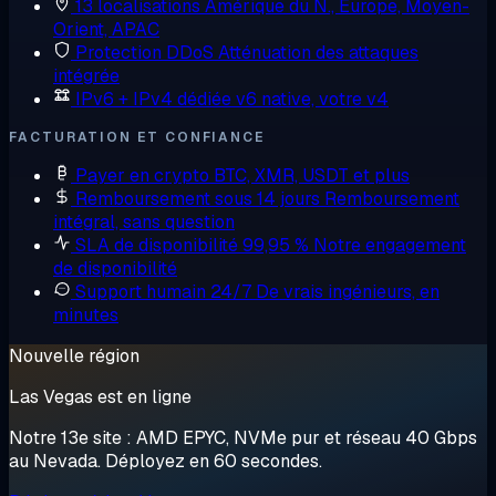
13 localisations
Amérique du N., Europe, Moyen-
Orient, APAC
Protection DDoS
Atténuation des attaques
intégrée
IPv6 + IPv4 dédiée
v6 native, votre v4
FACTURATION ET CONFIANCE
Payer en crypto
BTC, XMR, USDT et plus
Remboursement sous 14 jours
Remboursement
intégral, sans question
SLA de disponibilité 99,95 %
Notre engagement
de disponibilité
Support humain 24/7
De vrais ingénieurs, en
minutes
Nouvelle région
Las Vegas est en ligne
Notre 13e site : AMD EPYC, NVMe pur et réseau 40 Gbps
au Nevada. Déployez en 60 secondes.