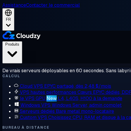
Assistance
Contacter le commercial
FR
Produits
De vrais serveurs déployables en 60 secondes. Sans labyrin
CALCUL
Cloud VPS
EPYC partagé, dès 2,48 $/mois
VPS hautes performances
Cœurs EPYC dédiés, DD
le VPS GPU
New
L4, L40S, H100 à la demande
Windows VPS
Windows Server, admin complet
Serveurs dédiés
Bare metal mono-locataire
Custom VPS
Choisissez CPU, RAM et disque à la ca
BUREAU À DISTANCE