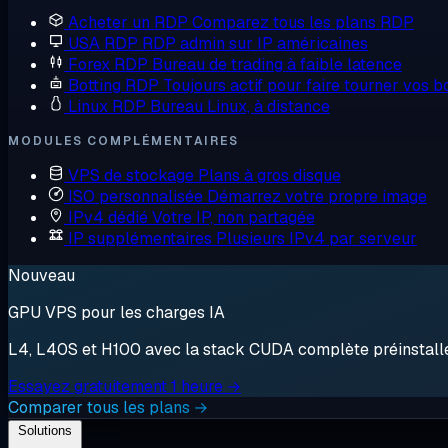
Acheter un RDP
Comparez tous les plans RDP
USA RDP
RDP admin sur IP américaines
Forex RDP
Bureau de trading à faible latence
Botting RDP
Toujours actif pour faire tourner vos b
Linux RDP
Bureau Linux, à distance
MODULES COMPLÉMENTAIRES
VPS de stockage
Plans à gros disque
ISO personnalisée
Démarrez votre propre image
IPv4 dédié
Votre IP, non partagée
IP supplémentaires
Plusieurs IPv4 par serveur
Nouveau
GPU VPS pour les charges IA
L4, L40S et H100 avec la stack CUDA complète préinstallée.
Essayez gratuitement 1 heure →
Comparer tous les plans →
Solutions