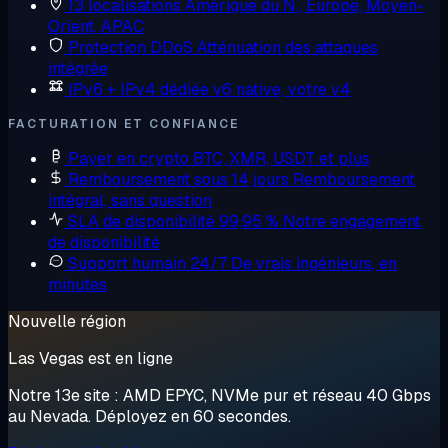
13 localisations
Amérique du N., Europe, Moyen-
Orient, APAC
Protection DDoS
Atténuation des attaques
intégrée
IPv6 + IPv4 dédiée
v6 native, votre v4
FACTURATION ET CONFIANCE
Payer en crypto
BTC, XMR, USDT et plus
Remboursement sous 14 jours
Remboursement
intégral, sans question
SLA de disponibilité 99,95 %
Notre engagement
de disponibilité
Support humain 24/7
De vrais ingénieurs, en
minutes
Nouvelle région
Las Vegas est en ligne
Notre 13e site : AMD EPYC, NVMe pur et réseau 40 Gbps
au Nevada. Déployez en 60 secondes.