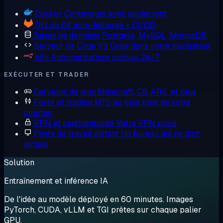
Docker
Conteneurs avec accès root
GitLab
Git auto-hébergé + CI/CD
Bases de données
Postgres, MySQL, MongoDB
Serveur de Code
VS Code dans votre navigateur
n8n
Automatisations actives 24/7
EXÉCUTER ET TRADER
Serveurs de jeux
Minecraft, CS, ARK, et plus
Forex et trading
MT5 au plus près de votre
courtier
VPN et confidentialité
Votre VPN privé
Poste de travail distant
Un bureau qui ne dort
jamais
Solution
Entraînement et inférence IA
De l'idée au modèle déployé en 60 minutes. Images
PyTorch, CUDA, vLLM et TGI prêtes sur chaque palier
GPU.