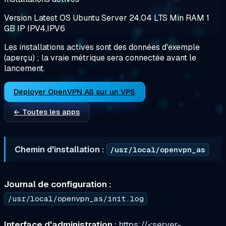
Version
Latest
OS
Ubuntu Server 24.04 LTS
Min RAM
1
GB
IP
IPV4,IPV6
Les installations actives sont des données d'exemple
(aperçu) ; la vraie métrique sera connectée avant le
lancement.
Déployer OpenVPN AS sur un VPS
← Toutes les apps
Chemin d'installation :
/usr/local/openvpn_as
Journal de configuration :
/usr/local/openvpn_as/init.log
Interface d'administration :
https://<server-