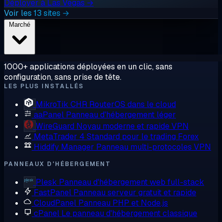
Déployer à Las Vegas →
Voir les 13 sites →
Marché
1000+ applications déployées en un clic, sans
configuration, sans prise de tête.
LES PLUS INSTALLÉS
MikroTik CHR
RouterOS dans le cloud
aaPanel
Panneau d'hébergement léger
WireGuard
Noyau moderne et rapide VPN
MetaTrader 4
Standard pour le trading Forex
Hiddify Manager
Panneau multi-protocoles VPN
PANNEAUX D'HÉBERGEMENT
Plesk
Panneau d'hébergement web full-stack
FastPanel
Panneau serveur gratuit et rapide
CloudPanel
Panneau PHP et Node.js
cPanel
Le panneau d'hébergement classique