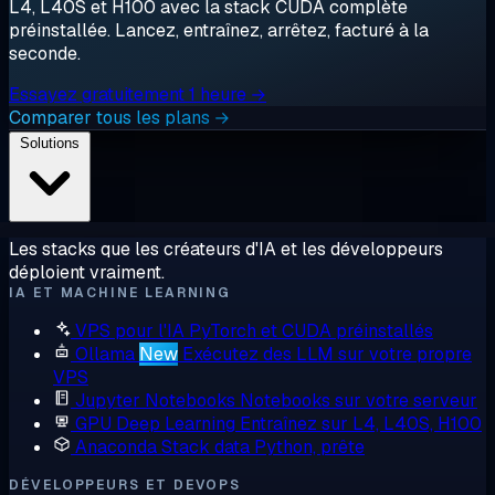
L4, L40S et H100 avec la stack CUDA complète
préinstallée. Lancez, entraînez, arrêtez, facturé à la
seconde.
Essayez gratuitement 1 heure →
Comparer tous les plans →
Solutions
Les stacks que les créateurs d'IA et les développeurs
déploient vraiment.
IA ET MACHINE LEARNING
VPS pour l'IA
PyTorch et CUDA préinstallés
Ollama
New
Exécutez des LLM sur votre propre
VPS
Jupyter Notebooks
Notebooks sur votre serveur
GPU Deep Learning
Entraînez sur L4, L40S, H100
Anaconda
Stack data Python, prête
DÉVELOPPEURS ET DEVOPS