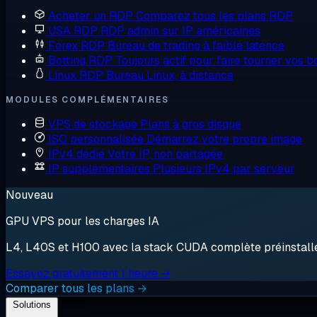
Acheter un RDP
Comparez tous les plans RDP
USA RDP
RDP admin sur IP américaines
Forex RDP
Bureau de trading à faible latence
Botting RDP
Toujours actif pour faire tourner vos b
Linux RDP
Bureau Linux, à distance
MODULES COMPLÉMENTAIRES
VPS de stockage
Plans à gros disque
ISO personnalisée
Démarrez votre propre image
IPv4 dédié
Votre IP, non partagée
IP supplémentaires
Plusieurs IPv4 par serveur
Nouveau
GPU VPS pour les charges IA
L4, L40S et H100 avec la stack CUDA complète préinstallée.
Essayez gratuitement 1 heure →
Comparer tous les plans →
Solutions