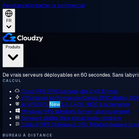
Assistance
Contacter le commercial
FR
Produits
De vrais serveurs déployables en 60 secondes. Sans labyrin
CALCUL
Cloud VPS
EPYC partagé, dès 2,48 $/mois
VPS hautes performances
Cœurs EPYC dédiés, DD
le VPS GPU
New
L4, L40S, H100 à la demande
Windows VPS
Windows Server, admin complet
Serveurs dédiés
Bare metal mono-locataire
Custom VPS
Choisissez CPU, RAM et disque à la ca
BUREAU À DISTANCE