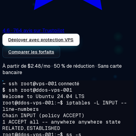
4.6
· 764 avis sur Trustpilot
Déployer avec protection VPS
Comparer les forfaits
À partir de
$2.48/mo
· 50 % de réduction · Sans carte
bancaire
~ ssh root@vps-001
connecté
$ ssh root@ddos-vps-001
Welcome to Ubuntu 24.04 LTS
root@ddos-vps-001:~$ iptables -L INPUT --
line-numbers
Chain INPUT (policy ACCEPT)
1 ACCEPT all -- anywhere anywhere state
RELATED,ESTABLISHED
root@ddos-vps-001:~$ ss -s