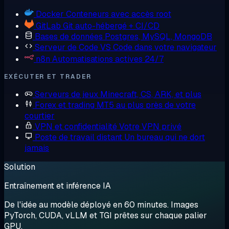
Docker
Conteneurs avec accès root
GitLab
Git auto-hébergé + CI/CD
Bases de données
Postgres, MySQL, MongoDB
Serveur de Code
VS Code dans votre navigateur
n8n
Automatisations actives 24/7
EXÉCUTER ET TRADER
Serveurs de jeux
Minecraft, CS, ARK, et plus
Forex et trading
MT5 au plus près de votre
courtier
VPN et confidentialité
Votre VPN privé
Poste de travail distant
Un bureau qui ne dort
jamais
Solution
Entraînement et inférence IA
De l'idée au modèle déployé en 60 minutes. Images
PyTorch, CUDA, vLLM et TGI prêtes sur chaque palier
GPU.