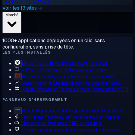
Déployer à Las Vegas →
Voir les 13 sites →
Marché
1000+ applications déployées en un clic, sans
configuration, sans prise de tête.
LES PLUS INSTALLÉS
MikroTik CHR
RouterOS dans le cloud
aaPanel
Panneau d'hébergement léger
WireGuard
Noyau moderne et rapide VPN
MetaTrader 4
Standard pour le trading Forex
Hiddify Manager
Panneau multi-protocoles VPN
PANNEAUX D'HÉBERGEMENT
Plesk
Panneau d'hébergement web full-stack
FastPanel
Panneau serveur gratuit et rapide
CloudPanel
Panneau PHP et Node.js
cPanel
Le panneau d'hébergement classique