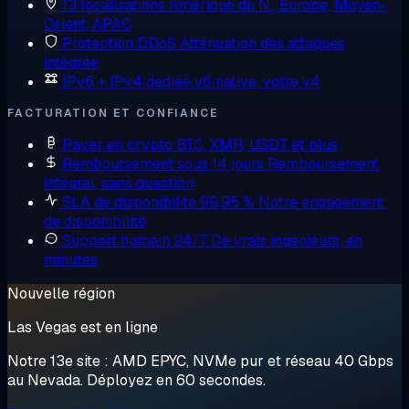
13 localisations
Amérique du N., Europe, Moyen-
Orient, APAC
Protection DDoS
Atténuation des attaques
intégrée
IPv6 + IPv4 dédiée
v6 native, votre v4
FACTURATION ET CONFIANCE
Payer en crypto
BTC, XMR, USDT et plus
Remboursement sous 14 jours
Remboursement
intégral, sans question
SLA de disponibilité 99,95 %
Notre engagement
de disponibilité
Support humain 24/7
De vrais ingénieurs, en
minutes
Nouvelle région
Las Vegas est en ligne
Notre 13e site : AMD EPYC, NVMe pur et réseau 40 Gbps
au Nevada. Déployez en 60 secondes.