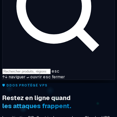
esc
↑↓
naviguer
↵
ouvrir
esc
fermer
🛡️
DDOS PROTÉGÉ VPS
Restez en ligne quand
les attaques frappent.