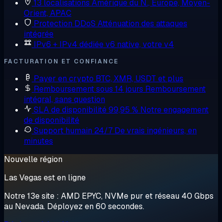
13 localisations
Amérique du N., Europe, Moyen-
Orient, APAC
Protection DDoS
Atténuation des attaques
intégrée
IPv6 + IPv4 dédiée
v6 native, votre v4
FACTURATION ET CONFIANCE
Payer en crypto
BTC, XMR, USDT et plus
Remboursement sous 14 jours
Remboursement
intégral, sans question
SLA de disponibilité 99,95 %
Notre engagement
de disponibilité
Support humain 24/7
De vrais ingénieurs, en
minutes
Nouvelle région
Las Vegas est en ligne
Notre 13e site : AMD EPYC, NVMe pur et réseau 40 Gbps
au Nevada. Déployez en 60 secondes.