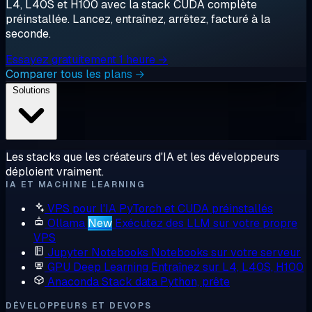
L4, L40S et H100 avec la stack CUDA complète
préinstallée. Lancez, entraînez, arrêtez, facturé à la
seconde.
Essayez gratuitement 1 heure →
Comparer tous les plans →
Solutions
Les stacks que les créateurs d'IA et les développeurs
déploient vraiment.
IA ET MACHINE LEARNING
VPS pour l'IA
PyTorch et CUDA préinstallés
Ollama
New
Exécutez des LLM sur votre propre
VPS
Jupyter Notebooks
Notebooks sur votre serveur
GPU Deep Learning
Entraînez sur L4, L40S, H100
Anaconda
Stack data Python, prête
DÉVELOPPEURS ET DEVOPS