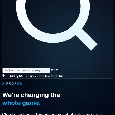
esc
↑↓
naviguer
↵
ouvrir
esc
fermer
À PROPOS
We're
changing
the
whole
game.
Cloudzy est un
acteur indépendant
plateforme cloud