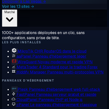
Déployer à Las Vegas →
Voir les 13 sites →
Marché
1000+ applications déployées en un clic, sans
configuration, sans prise de tête.
LES PLUS INSTALLÉS
MikroTik CHR
RouterOS dans le cloud
aaPanel
Panneau d'hébergement léger
WireGuard
Noyau moderne et rapide VPN
MetaTrader 4
Standard pour le trading Forex
Hiddify Manager
Panneau multi-protocoles VPN
PANNEAUX D'HÉBERGEMENT
Plesk
Panneau d'hébergement web full-stack
FastPanel
Panneau serveur gratuit et rapide
CloudPanel
Panneau PHP et Node.js
cPanel
Le panneau d'hébergement classique