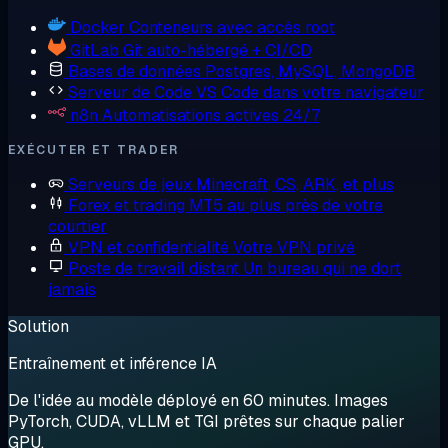
Docker
Conteneurs avec accès root
GitLab
Git auto-hébergé + CI/CD
Bases de données
Postgres, MySQL, MongoDB
Serveur de Code
VS Code dans votre navigateur
n8n
Automatisations actives 24/7
EXÉCUTER ET TRADER
Serveurs de jeux
Minecraft, CS, ARK, et plus
Forex et trading
MT5 au plus près de votre
courtier
VPN et confidentialité
Votre VPN privé
Poste de travail distant
Un bureau qui ne dort
jamais
Solution
Entraînement et inférence IA
De l'idée au modèle déployé en 60 minutes. Images
PyTorch, CUDA, vLLM et TGI prêtes sur chaque palier
GPU.