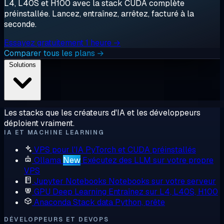
L4, L40S et H100 avec la stack CUDA complète
préinstallée. Lancez, entraînez, arrêtez, facturé à la
seconde.
Essayez gratuitement 1 heure →
Comparer tous les plans →
Solutions
Les stacks que les créateurs d'IA et les développeurs
déploient vraiment.
IA ET MACHINE LEARNING
VPS pour l'IA
PyTorch et CUDA préinstallés
Ollama
New
Exécutez des LLM sur votre propre
VPS
Jupyter Notebooks
Notebooks sur votre serveur
GPU Deep Learning
Entraînez sur L4, L40S, H100
Anaconda
Stack data Python, prête
DÉVELOPPEURS ET DEVOPS