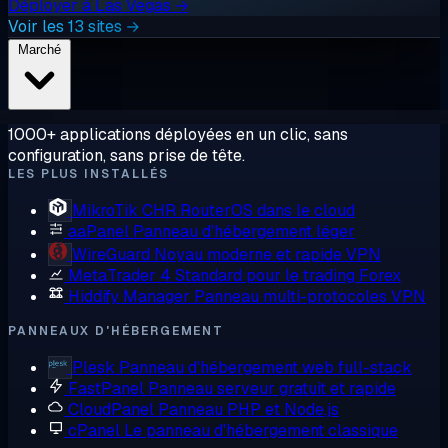
Déployer à Las Vegas →
Voir les 13 sites →
Marché
1000+ applications déployées en un clic, sans
configuration, sans prise de tête.
LES PLUS INSTALLÉS
MikroTik CHR
RouterOS dans le cloud
aaPanel
Panneau d'hébergement léger
WireGuard
Noyau moderne et rapide VPN
MetaTrader 4
Standard pour le trading Forex
Hiddify Manager
Panneau multi-protocoles VPN
PANNEAUX D'HÉBERGEMENT
Plesk
Panneau d'hébergement web full-stack
FastPanel
Panneau serveur gratuit et rapide
CloudPanel
Panneau PHP et Node.js
cPanel
Le panneau d'hébergement classique