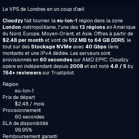
Le VPS de Londres en un coup d'œil
Cloudzy
fait tourner la
eu-lon-1
région dans la zone
London
métropolitaine, l'une des
13 régions
en Amérique
du Nord, Europe, Moyen-Orient, et Asie. Offres à partir de
$2.48 per month
et vont de
512 MB to 64 GB DDR5
, le
tout sur des
Stockage NVMe
avec
40 Gbps
liens
montants et une IPv4 dédiée. Les serveurs sont
provisionnés en
60 secondes
sur AMD EPYC. Cloudzy
opère en indépendant depuis
2008
et est noté
4.6 / 5
by
764+ reviewers
sur Trustpilot.
Région
eu-lon-1
Prix de départ
$2.48 / mois
Provisionnement
60 secondes
SLA de disponibilité
99.95%
Remboursement garanti