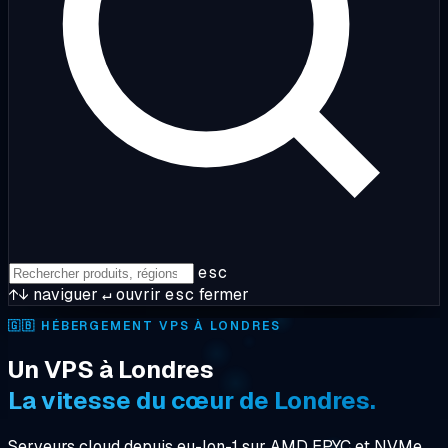
esc
↑↓
naviguer
↵
ouvrir
esc
fermer
🇬🇧
HÉBERGEMENT VPS À LONDRES
Un VPS à Londres
La vitesse du cœur de Londres.
Serveurs cloud depuis eu-lon-1 sur AMD EPYC et NVMe