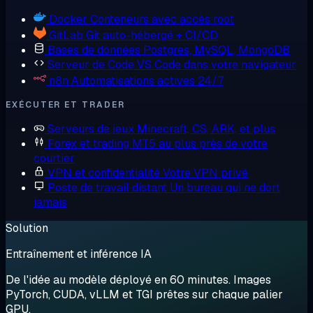
Docker
Conteneurs avec accès root
GitLab
Git auto-hébergé + CI/CD
Bases de données
Postgres, MySQL, MongoDB
Serveur de Code
VS Code dans votre navigateur
n8n
Automatisations actives 24/7
EXÉCUTER ET TRADER
Serveurs de jeux
Minecraft, CS, ARK, et plus
Forex et trading
MT5 au plus près de votre
courtier
VPN et confidentialité
Votre VPN privé
Poste de travail distant
Un bureau qui ne dort
jamais
Solution
Entraînement et inférence IA
De l'idée au modèle déployé en 60 minutes. Images
PyTorch, CUDA, vLLM et TGI prêtes sur chaque palier
GPU.