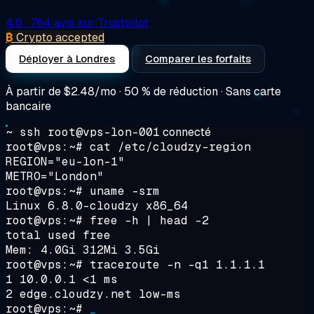
4.6
· 764 avis sur Trustpilot
₿
Crypto accepted
Déployer à Londres
Comparer les forfaits
À partir de
$2.48/mo
· 50 % de réduction · Sans carte
bancaire
~ ssh root@vps-lon-001
connecté
root@vps:~#
cat /etc/cloudzy-region
REGION="eu-lon-1"
METRO="London"
root@vps:~#
uname -srm
Linux 6.8.0-cloudzy x86_64
root@vps:~#
free -h | head -2
total used free
Mem: 4.0Gi 312Mi 3.5Gi
root@vps:~#
traceroute -n -q1 1.1.1.1
1 10.0.0.1 <1 ms
2 edge.cloudzy.net low-ms
root@vps:~#
_