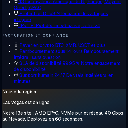
13 localisations
Amérique du N., Europe, Moyen-
Orient, APAC
Protection DDoS
Atténuation des attaques
intégrée
IPv6 + IPv4 dédiée
v6 native, votre v4
FACTURATION ET CONFIANCE
Payer en crypto
BTC, XMR, USDT et plus
Remboursement sous 14 jours
Remboursement
intégral, sans question
SLA de disponibilité 99,95 %
Notre engagement
de disponibilité
Support humain 24/7
De vrais ingénieurs, en
minutes
Nouvelle région
Las Vegas est en ligne
Notre 13e site : AMD EPYC, NVMe pur et réseau 40 Gbps
au Nevada. Déployez en 60 secondes.